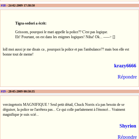
#18
- 24-02-2009 17:38:50
Tigra-sedori a écrit:
Grissom, pourquoi le mari appelle la police?? C'est pas logique.
Eh! Pourtant, on est dans les enigmes logiques! Niha! Ok... -----> []
loll moi aussi je me disais ca , pourquoi la police et pas l'ambulance?? mais bon elle est
bonne tout de meme!
krazy6666
Répondre
#19
- 28-05-2009 00:50:35
vercingetorix MAGNIFIQUE ! Seul petit détail, Chuck Norris n'a pas besoin de se
déguiser, la police ne l'arrêtera pas... Ce qui colle parfaitement à l'énoncé... Vraiment
magnifique je suis scié...
Shyrion
Répondre