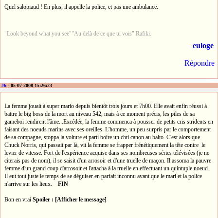
Quel salopiaud ! En plus, il appelle la police, et pas une ambulance.
"Look beyond what you see""Au delà de ce que tu vois" Rafiki.
euloge
Répondre
#6
- 05-07-2008 15:26:23
La femme jouait à super mario depuis bientôt trois jours et 7h00. Elle avait enfin réussi à
battre le big boss de la mort au niveau 542, mais à ce moment précis, les piles de sa
gameboï rendirent l'âme...Excédée, la femme commenca à pousser de petits cris stridents en
faisant des noeuds marins avec ses oreilles. L'homme, un peu surpris par le comportement
de sa compagne, stoppa la voiture et parti boire un chti canon au balto. C'est alors que
Chuck Norris, qui passait par là, vit la femme se frapper frénétiquement la tête contre le
levier de vitesse. Fort de l'expérience acquise dans ses nombreuses séries télévisées (je ne
citerais pas de nom), il se saisit d'un arrosoir et d'une truelle de maçon. Il assoma la pauvre
femme d'un grand coup d'arrosoir et l'attacha à la truelle en effectuant un quintuple noeud.
Il eut tout juste le temps de se déguiser en parfait inconnu avant que le mari et la police
n'arrive sur les lieux.
FIN
Bon en vrai
Spoiler : [Afficher le message]