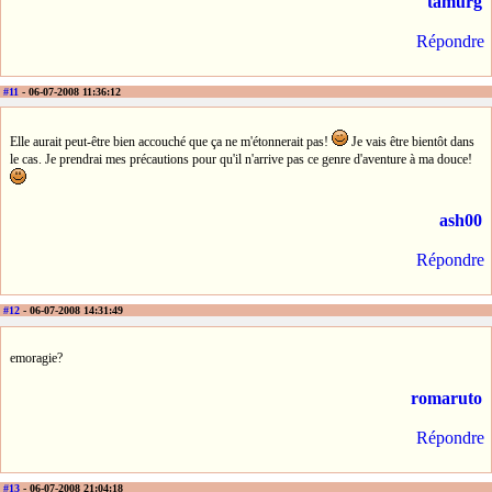
tamurg
Répondre
#11
- 06-07-2008 11:36:12
Elle aurait peut-être bien accouché que ça ne m'étonnerait pas!
Je vais être bientôt dans
le cas. Je prendrai mes précautions pour qu'il n'arrive pas ce genre d'aventure à ma douce!
ash00
Répondre
#12
- 06-07-2008 14:31:49
emoragie?
romaruto
Répondre
#13
- 06-07-2008 21:04:18