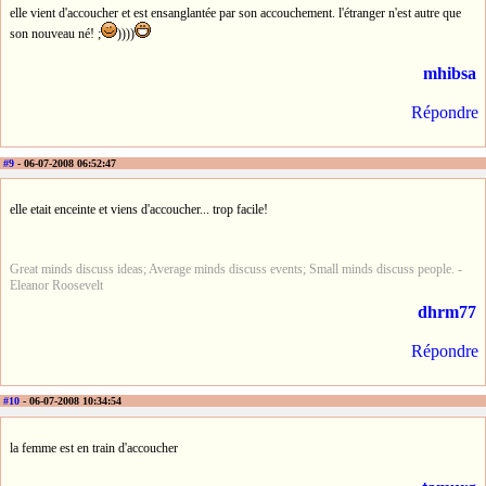
elle vient d'accoucher et est ensanglantée par son accouchement. l'étranger n'est autre que
son nouveau né! ;
))))
mhibsa
Répondre
#9
- 06-07-2008 06:52:47
elle etait enceinte et viens d'accoucher... trop facile!
Great minds discuss ideas; Average minds discuss events; Small minds discuss people. -
Eleanor Roosevelt
dhrm77
Répondre
#10
- 06-07-2008 10:34:54
la femme est en train d'accoucher