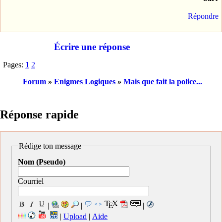
Répondre
Écrire une réponse
Pages:
1
2
Forum
»
Enigmes Logiques
»
Mais que fait la police...
Réponse rapide
Rédige ton message
Nom (Pseudo)
Courriel
|
|
|
|
Upload
|
Aide