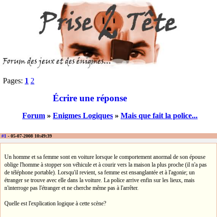
Pages:
1
2
Écrire une réponse
Forum
»
Enigmes Logiques
»
Mais que fait la police...
#1
- 05-07-2008 10:49:39
Un homme et sa femme sont en voiture lorsque le comportement anormal de son épouse
oblige l'homme à stopper son véhicule et à courir vers la maison la plus proche (il n'a pas
de téléphone portable). Lorsqu'il revient, sa femme est ensanglantée et à l'agonie; un
étranger se trouve avec elle dans la voiture. La police arrive enfin sur les lieux, mais
n'interroge pas l'étranger et ne cherche même pas à l'arrêter.
Quelle est l'explication logique à cette scène?