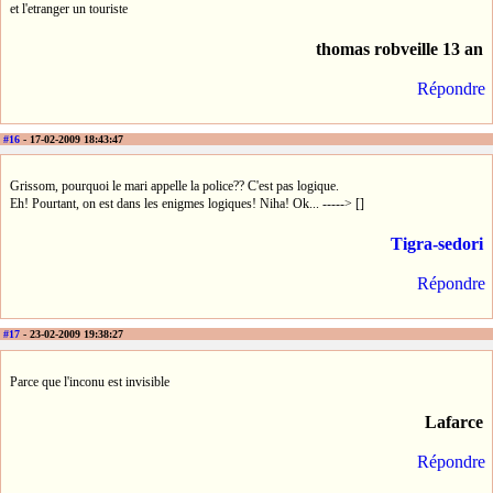
et l'etranger un touriste
thomas robveille 13 an
Répondre
#16
- 17-02-2009 18:43:47
Grissom, pourquoi le mari appelle la police?? C'est pas logique.
Eh! Pourtant, on est dans les enigmes logiques! Niha! Ok... -----> []
Tigra-sedori
Répondre
#17
- 23-02-2009 19:38:27
Parce que l'inconu est invisible
Lafarce
Répondre