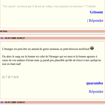
"Un conseil : ne buvez pas d’alcool au volant, vous pourriez en renverser !" Coluche
Grissom
|
Répondre
#0 Pub
#2
- 05-07-2008 11:09:27
L'étranger est peut-être un animal du genre moineau ou petit hérisson inoffensif
Ou alors le sang sur la femme est celui de l'étranger qui est mort et la femme agonise à
cause de son malaise d'avant mais ça paraît peu plausible qu'elle ait réussi à tuer quelqu'un
tout en étant mal!
脱了裤子放屁
quaramba
Répondre
#3
- 05-07-2008 11:09:55