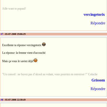
Aille want to popaul!
vercingetorix
Répondre
#7
- 05-07-2008 19:06:29
Excellente ta réponse vercingetorix
La réponse: la femme vient d'accouché.
Mais ça vous le saviez déjà!
"Un conseil : ne buvez pas d’alcool au volant, vous pourriez en renverser !" Coluche
Grissom
Répondre
#8
- 05-07-2008 22:30:49