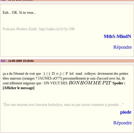
Euh... OK. Si tu veux...
Podcasts Modern Zeuhl : http://radio-r2r.fr/?p=298
MthS-MlndN
Répondre
#23
- 14-09-2009 19:20:04
ça a du l'étonné de voir que :) :| :( :D :o ;) :/ :P :lol: :mad: :rolleyes: deviennent des petites
têtes marrons (oranges ? JAUNES oO'??) personnellement je suis d'accord avec lui, ils
2
sont tellement mignons que : ON VEUT DES
B
O
N
H
O
M
M
E
P
T
Spoiler :
B
O
N
H
O
M
M
E
P
2
T
[Afficher le message]
"Être une enzyme avec fonction hydrolyse, mais ne pas savoir comment si prendre ..."
piode
Répondre