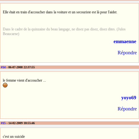
Elle était en train d'accoucher dans la voiture et un secouriste est là pour l'aider.
Dans le cadre de la quinzaine du beau langage, ne disez pas disez, disez dites. (Julos
Beaucarne)
emmaenne
Répondre
#14
- 06-07-2008 22:37:55
le femme vient d'accoucher ...
yoyo69
Répondre
#15
- 14-02-2009 18:55:46
c'est un suicide