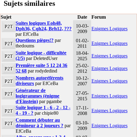
Sujets similaires
Sujet
Date
Forum
Suites logiques Eoh48,
10-03-
P2T
Dph36, Cqh24, Brh12, ???
Enigmes Logiques
2009
par EfCeBa
Questions pièges!?
par
01-02-
Enigmes Logiques
P2T
thedoums
2011
Suite logique - difficultée
18-04-
Enigmes Logiques
P2T
(2/5)
par DeletedUser
2025
Première suite 5 12 24 36
25-02-
Enigmes Logiques
P2T
52 68
par rodydedind
2012
Nombres autoréférents
10-12-
Enigmes Logiques
P2T
diviseurs
par EfCeBa
2007
Générateur de
27-05-
P2T
logigrammes (énigme
Enigmes Logiques
2015
d'Einstein)
par pgambe
Suite logique 1 - 6 - 2 - 12 -
17-11-
Enigmes Logiques
P2T
4 - 19 - ?
par chipie80
2008
Comment débuter au
03-10-
P2T
démineur à 2 joueurs ?
par
Enigmes Logiques
2009
EfCeBa