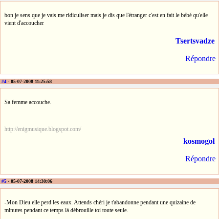
bon je sens que je vais me ridiculiser mais je dis que l'étranger c'est en fait le bébé qu'elle
vient d'accoucher
Tsertsvadze
Répondre
#4
- 05-07-2008 11:25:58
Sa femme accouche.
http://enigmusique.blogspot.com/
kosmogol
Répondre
#5
- 05-07-2008 14:30:06
-Mon Dieu elle perd les eaux. Attends chéri je t'abandonne pendant une quizaine de
minutes pendant ce temps là débrouille toi toute seule.