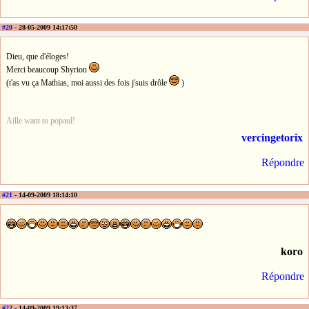
#20
- 28-05-2009 14:17:50
Dieu, que d'éloges!
Merci beaucoup Shyrion
(t'as vu ça Mathias, moi aussi des fois j'suis drôle
)
Aille want to popaul!
vercingetorix
Répondre
#21
- 14-09-2009 18:14:10
koro
Répondre
#22
- 14-09-2009 19:13:37