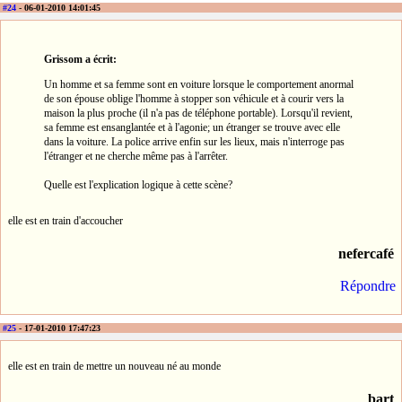
#24
- 06-01-2010 14:01:45
Grissom a écrit:
Un homme et sa femme sont en voiture lorsque le comportement anormal
de son épouse oblige l'homme à stopper son véhicule et à courir vers la
maison la plus proche (il n'a pas de téléphone portable). Lorsqu'il revient,
sa femme est ensanglantée et à l'agonie; un étranger se trouve avec elle
dans la voiture. La police arrive enfin sur les lieux, mais n'interroge pas
l'étranger et ne cherche même pas à l'arrêter.
Quelle est l'explication logique à cette scène?
elle est en train d'accoucher
nefercafé
Répondre
#25
- 17-01-2010 17:47:23
elle est en train de mettre un nouveau né au monde
bart