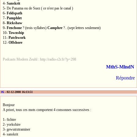
4-
Sanskrit
5- De Panama ou de Suez ( ce n'est pas le canal )
6-
Feldspath
7-
Pamphlet
8-
Rickshaw
9-
Fenchone
? (trois syllabes)
Camphre
?.. (sept lettres seulement)
10-
Township
11-
Patchwork
12-
Offshore
Podcasts Modern Zeuhl : http://radio-r2r.fr/?p=298
MthS-MlndN
Répondre
#6
- 02-12-2008 16:13:51
Bonjour
A priori, tous ces mots comportent 4 consonnes successives :
1- fichtre
2- yorkshire
3- gewutrztraminer
4- sanskrit