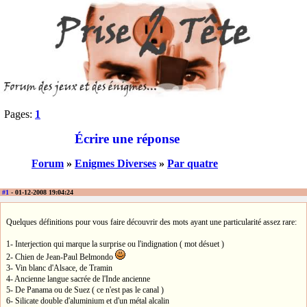
Pages:
1
Écrire une réponse
Forum
»
Enigmes Diverses
»
Par quatre
#1
- 01-12-2008 19:04:24
Quelques définitions pour vous faire découvrir des mots ayant une particularité assez rare:
1- Interjection qui marque la surprise ou l'indignation ( mot désuet )
2- Chien de Jean-Paul Belmondo
3- Vin blanc d'Alsace, de Tramin
4- Ancienne langue sacrée de l'Inde ancienne
5- De Panama ou de Suez ( ce n'est pas le canal )
6- Silicate double d'aluminium et d'un métal alcalin