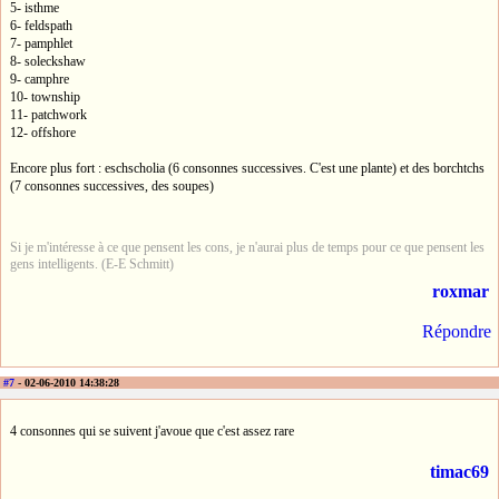
5- isthme
6- feldspath
7- pamphlet
8- soleckshaw
9- camphre
10- township
11- patchwork
12- offshore
Encore plus fort : eschscholia (6 consonnes successives. C'est une plante) et des borchtchs
(7 consonnes successives, des soupes)
Si je m'intéresse à ce que pensent les cons, je n'aurai plus de temps pour ce que pensent les
gens intelligents. (E-E Schmitt)
roxmar
Répondre
#7
- 02-06-2010 14:38:28
4 consonnes qui se suivent j'avoue que c'est assez rare
timac69