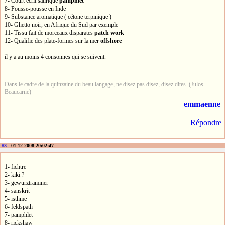
7- Court écrit satirique
pamphlet
8- Pousse-pousse en Inde
9- Substance aromatique ( cétone terpinique )
10- Ghetto noir, en Afrique du Sud par exemple
11- Tissu fait de morceaux disparates
patch work
12- Qualifie des plate-formes sur la mer
offshore
il y a au moins 4 consonnes qui se suivent.
Dans le cadre de la quinzaine du beau langage, ne disez pas disez, disez dites. (Julos
Beaucarne)
emmaenne
Répondre
#3
- 01-12-2008 20:02:47
1- fichtre
2- kiki ?
3- gewurztraminer
4- sanskrit
5- isthme
6- feldspath
7- pamphlet
8- rickshaw