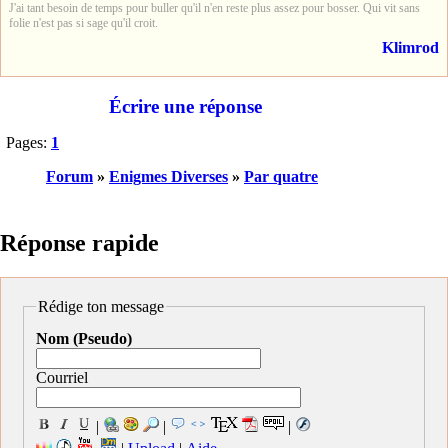
J'ai tant besoin de temps pour buller qu'il n'en reste plus assez pour bosser. Qui vit sans
folie n'est pas si sage qu'il croit.
Klimrod
Écrire une réponse
Pages:
1
Forum
»
Enigmes Diverses
»
Par quatre
Réponse rapide
Rédige ton message
Nom (Pseudo)
Courriel
|
|
|