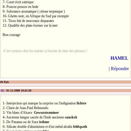
7- Court écrit satirique
8- Pousse-pousse en Inde
9- Substance aromatique ( cétone terpinique )
10- Ghetto noir, en Afrique du Sud par exemple
11- Tissu fait de morceaux disparates
12- Qualifie des plate-formes sur la mer
Bon courage
-C'est curieux chez les marins ce besoin de faire des phrases !
HAMEL
|
Répondre
#0 Pub
#2
- 01-12-2008 19:41:50
1- Interjection qui marque la surprise ou l'indignation
fichtre
2- Chien de Jean-Paul Belmondo
3- Vin blanc d'Alsace
Gewurztraminer
4- Ancienne langue sacrée de l'Inde ancienne
sanskrit
5- De Panama ou de Suez
isthme
6- Silicate double d'aluminium et d'un métal alcalin
feldspath