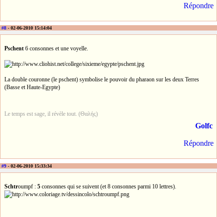
Répondre
#8
- 02-06-2010 15:14:04
Pschent
6 consonnes et une voyelle.
La double couronne (le pschent) symbolise le pouvoir du pharaon sur les deux Terres
(Basse et Haute-Egypte)
Le temps est sage, il révèle tout. (Θαλής)
Golfc
Répondre
#9
- 02-06-2010 15:33:34
Schtr
oumpf :
5
consonnes qui se suivent (et 8 consonnes parmi 10 lettres).