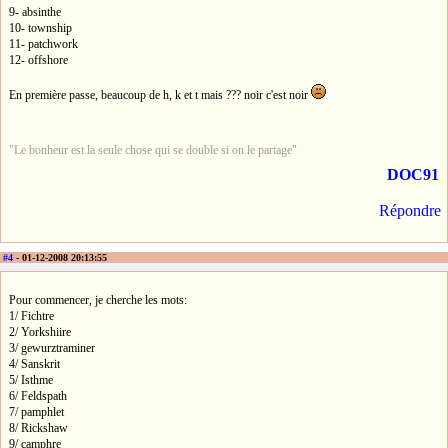
9- absinthe
10- township
11- patchwork
12- offshore
En première passe, beaucoup de h, k et t mais ??? noir c'est noir
"Le bonheur est la seule chose qui se double si on le partage"
DOC91
Répondre
#4
- 01-12-2008 20:13:55
Pour commencer, je cherche les mots:
1/ Fichtre
2/ Yorkshiire
3/ gewurztraminer
4/ Sanskrit
5/ Isthme
6/ Feldspath
7/ pamphlet
8/ Rickshaw
9/ camphre