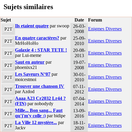
Sujets similaires
Sujet
Date
Forum
Ils etaient quatre
par swoop
26-03-
Enigmes Diverses
P2T
2008
En quatre caractères?
par
25-09-
Enigmes Diverses
P2T
MrHoHoHo
2010
Galaxie 4 : STAR TETE !
20-08-
Enigmes Diverses
P2T
par Lui-meme
2013
Saut en auteur
par
19-07-
Enigmes Diverses
P2T
phoenixx21
2008
Les Saveurs N°07
par
30-01-
Enigmes Diverses
P2T
moicestmoi
2010
Trouver une chanson IV
07-11-
Enigmes Diverses
P2T
par Azdod
2012
Aaaa A23 Cr2032 Lr44 ?
07-04-
Enigmes Diverses
P2T
(FIN)
par nobodydy
2014
Mille... Bon sang... Faut
13-09-
Enigmes Diverses
P2T
qu'j'm'y colle :)
par bidipe
2016
La Ville 12 mystère...
par
18-11-
Enigmes Diverses
P2T
Jackv
2020