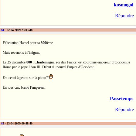
kosmogol
Répondre
#4
- 22-04-2009 23:03:48
Félicitation Hamel pour ta
800
ième.
Mais revenons à l'énigme.
Le 25 décembre
800
: C
ha
r
lem
agne, roi des Francs, est couronné empereur d’Occident à
Rome par le pape Léon III. Début du nouvel Empire d'Occident.
Est-ce toi à genou sur la photo?
En tous cas, bravo l'empereur.
Passetemps
Répondre
#5
- 23-04-2009 00:48:40