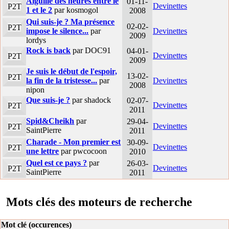
Aiguille des heures entre le
01-11-
Devinettes
P2T
1 et le 2
par kosmogol
2008
Qui suis-je ? Ma présence
02-02-
P2T
impose le silence...
par
Devinettes
2009
lordys
Rock is back
par DOC91
04-01-
Devinettes
P2T
2009
Je suis le début de l'espoir,
13-02-
P2T
la fin de la tristesse...
par
Devinettes
2008
nipon
Que suis-je ?
par shadock
02-07-
Devinettes
P2T
2011
Spid&Cheikh
par
29-04-
Devinettes
P2T
SaintPierre
2011
Charade - Mon premier est
30-09-
Devinettes
P2T
une lettre
par pwcocoon
2010
Quel est ce pays ?
par
26-03-
Devinettes
P2T
SaintPierre
2011
Mots clés des moteurs de recherche
Mot clé (occurences)