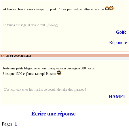
24 heures chrono sans envoyer un post...? T'es pas prêt de rattraper kosmo
Le temps est sage, il révèle tout. (Θαλής)
Golfc
Répondre
#7
- 23-04-2009 21:55:52
Juste une petite blagounette pour marquer mon passage à 800 posts.
Plus que 1300 et j'aurai rattrapé Kosmo
-C'est curieux chez les marins ce besoin de faire des phrases !
HAMEL
Écrire une réponse
Pages:
1