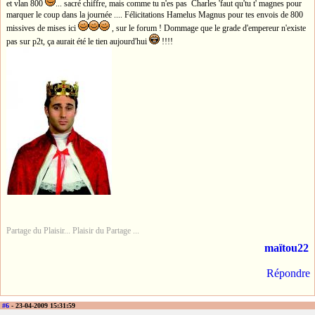
et vlan 800
... sacré chiffre, mais comme tu n'es pas Charles 'faut qu'tu t' magnes pour
marquer le coup dans la journée .... Félicitations Hamelus Magnus pour tes envois de 800
missives de mises ici
, sur le forum ! Dommage que le grade d'empereur n'existe
pas sur p2t, ça aurait été le tien aujourd'hui
!!!!
Partage du Plaisir... Plaisir du Partage ...
maïtou22
Répondre
#6
- 23-04-2009 15:31:59