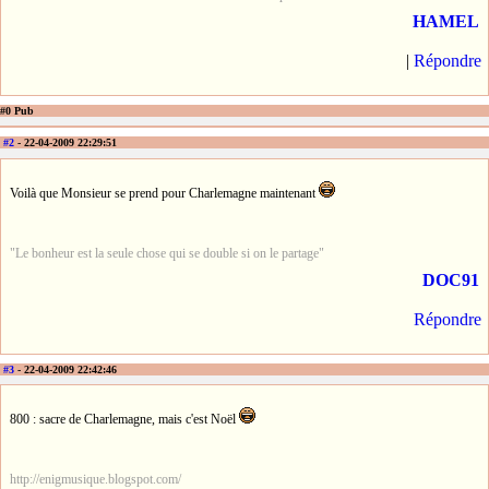
HAMEL
|
Répondre
#0 Pub
#2
- 22-04-2009 22:29:51
Voilà que Monsieur se prend pour Charlemagne maintenant
"Le bonheur est la seule chose qui se double si on le partage"
DOC91
Répondre
#3
- 22-04-2009 22:42:46
800 : sacre de Charlemagne, mais c'est Noël
http://enigmusique.blogspot.com/