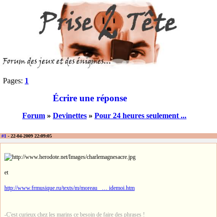
Pages:
1
Écrire une réponse
Forum
»
Devinettes
»
Pour 24 heures seulement ...
#1
- 22-04-2009 22:09:05
et
http://www.frmusique.ru/texts/m/moreau_ … idemoi.htm
-C'est curieux chez les marins ce besoin de faire des phrases !