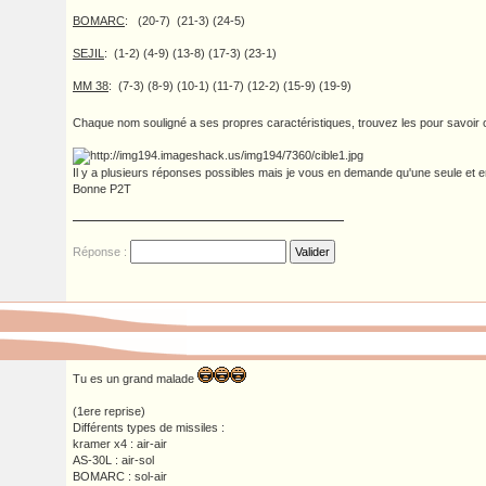
BOMARC
: (20-7) (21-3) (24-5)
SEJIL
: (1-2) (4-9) (13-8) (17-3) (23-1)
MM 38
: (7-3) (8-9) (10-1) (11-7) (12-2) (15-9) (19-9)
Chaque nom souligné a ses propres caractéristiques, trouvez les pour savoir ou 
Il y a plusieurs réponses possibles mais je vous en demande qu'une seule et e
Bonne P2T
Réponse :
Tu es un grand malade
(1ere reprise)
Différents types de missiles :
kramer x4 : air-air
AS-30L : air-sol
BOMARC : sol-air