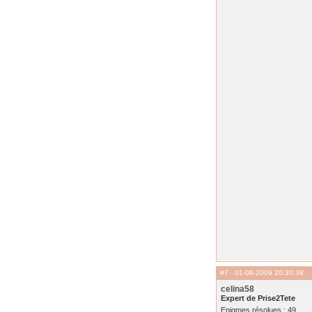
#7
- 01-06-2009 20:30:38
celina58
Expert de Prise2Tete
Enigmes résolues : 49