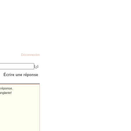
Déconnexion
[+]
Écrire une réponse
 réponse.
anglante!