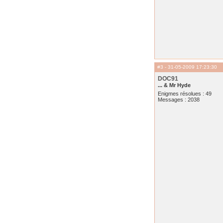
#3
- 31-05-2009 17:23:30
DOC91
... & Mr Hyde
Enigmes résolues : 49
Messages : 2038