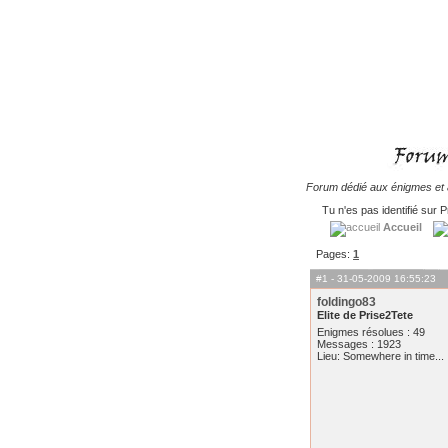
Forum dédié aux énigmes et à
Tu n'es pas identifié sur P
Accueil
Pages:
1
#1
- 31-05-2009 16:55:23
foldingo83
Elite de Prise2Tete
Enigmes résolues : 49
Messages : 1923
Lieu: Somewhere in time...