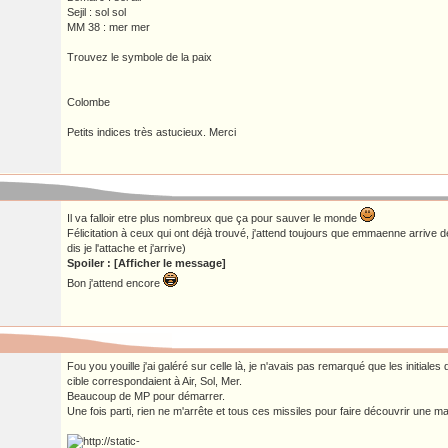
Sejil : sol sol
MM 38 : mer mer
Trouvez le symbole de la paix
Colombe
Petits indices très astucieux. Merci
Il va falloir etre plus nombreux que ça pour sauver le monde
Félicitation à ceux qui ont déjà trouvé, j'attend toujours que emmaenne arrive d
dis je l'attache et j'arrive)
Spoiler : [Afficher le message]
Bon j'attend encore
Fou you youille j'ai galéré sur celle là, je n'avais pas remarqué que les initiale
cible correspondaient à Air, Sol, Mer.
Beaucoup de MP pour démarrer.
Une fois parti, rien ne m'arrête et tous ces missiles pour faire découvrir une m