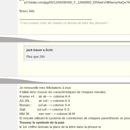
Bravo Séb.
-C'est curieux chez les marins ce besoin de faire des phrases !
jack bauer a écrit:
Plus que 24h
Je renouvelle mes félicitations à tous
Il fallait donc trouver les caractéristiques de chaques missiles:
Kramer x4 : air air---> colonne A-A
AS-30L : air sol---> colonne A-S
Bomarc : sol air---> colonne S-A
Sejil : sol sol---> colonne S-S
MM 38 : mer mer---> colonne M-M
Et ensuite utilisant le systeme de coordonnes de chaques parentheses on pouva
Trouvez le symbole de la paix
le 1er chiffre donnais la place de la lettre dans la phrase et