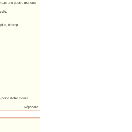
 pas une guerre tout seul
ssile.
plus, de trop....
la peine d'être menée..!
Répondre