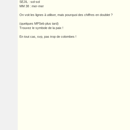
SEJIL : sol-sol
MM 38 : mer-mer
On voit les lignes à utiliser, mais pourquoi des chiffres en doublet ?
(quelques MPSeb plus tard)
Trouvez le symbole de la paix !
En tout cas, svp, pas trop de colombes !