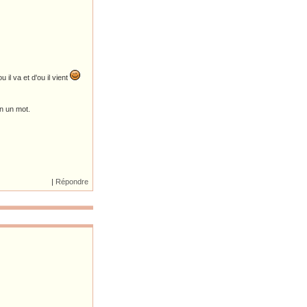
il va et d'ou il vient
n un mot.
|
Répondre