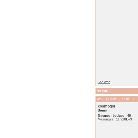
Site web
#0 Pub
#2
- 31-05-2009 17:01:57
kosmogol
Banni
Enigmes résolues : 49
Messages : 11,928E+3