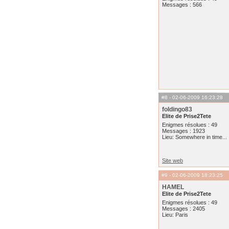
Messages : 566
#8
- 02-06-2009 16:23:28
foldingo83
Elite de Prise2Tete
Enigmes résolues : 49
Messages : 1923
Lieu: Somewhere in time...
Site web
#9
- 02-06-2009 18:23:25
HAMEL
Elite de Prise2Tete
Enigmes résolues : 49
Messages : 2405
Lieu: Paris