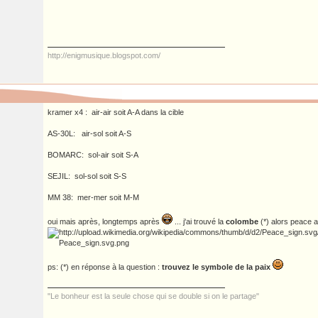
http://enigmusique.blogspot.com/
kramer x4 : air-air soit A-A dans la cible
AS-30L: air-sol soit A-S
BOMARC: sol-air soit S-A
SEJIL: sol-sol soit S-S
MM 38: mer-mer soit M-M
oui mais après, longtemps après
... j'ai trouvé la
colombe
(*) alors peace 
ps: (*) en réponse à la question :
trouvez le symbole de la paix
"Le bonheur est la seule chose qui se double si on le partage"