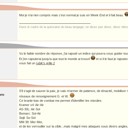
Moi je n'ai rien compris mais c'est normal je suis en Week End et il fait beau.
Dans le cadre de la quinzaine du beau langage, ne disez pas disez, disez dite
Vu le faible nombre de réponse, j'ai rajouté un indice qui pourra vous guider 
Et j'en rajouterai jusqu'a que tout le monde ai trouvé
et si il le faut je rajout
vous fait un
rubik's grille 2
S'il s'agit de sauver la paix, je vais m'armer de patience, de ténacité, mobilis
ete
réseaux de renseignement G. et W...
Ce branle-bas de combat me permet d'identifier les missiles:
Kramer x4: Air-Air
AS-30L: Air-Sol
Bomarc: Sol-Air
Sejil: So-Sol
MM 38: Mer-Mer,
et de les verrouiller sur la cible...mais malgré mes attaques sous divers angles,