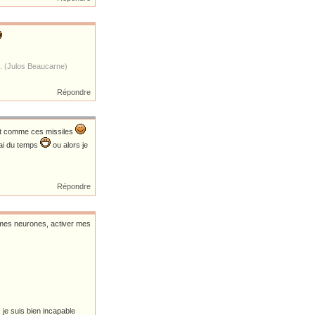
s. (Julos Beaucarne)
Répondre
tout comme ces missiles
erai du temps
ou alors je
Répondre
er mes neurones, activer mes
 je suis bien incapable