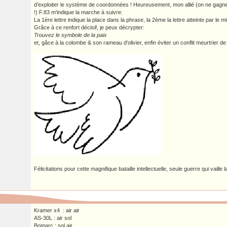
d'exploiter le système de coordonnées ! Heureusement, mon allié (on ne gagne
!) F.83 m'indique la marche à suivre:
La 1ère lettre indique la place dans la phrase, la 2ème la lettre atteinte par le mi
Grâce à ce renfort décisif, je peux décrypter:
Trouvez le symbole de la paix
et, gâce à la colombe & son rameau d'olivier, enfin éviter un conflit meurtrier de 
Félicitations pour cette magnifique bataille intellectuelle, seule guerre qui vaille 
Kramer x4 : air air
AS-30L : air sol
Bomarc : sol air