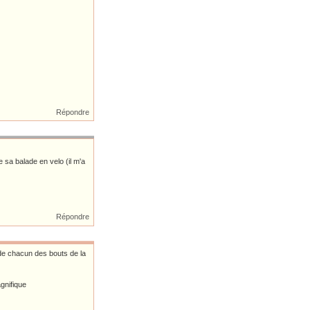
Répondre
e sa balade en velo (il m'a
Répondre
s de chacun des bouts de la
agnifique