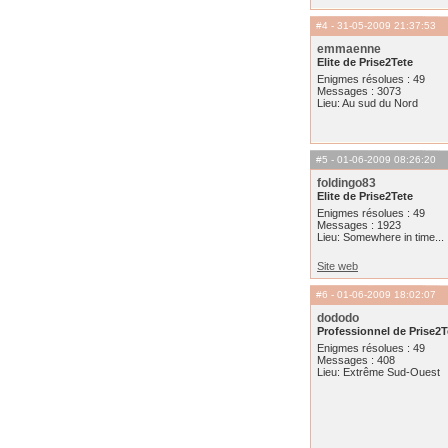
#4
- 31-05-2009 21:37:53
emmaenne
Elite de Prise2Tete
Enigmes résolues : 49
Messages : 3073
Lieu: Au sud du Nord
#5
- 01-06-2009 08:26:20
foldingo83
Elite de Prise2Tete
Enigmes résolues : 49
Messages : 1923
Lieu: Somewhere in time...
Site web
#6
- 01-06-2009 18:02:07
dododo
Professionnel de Prise2T
Enigmes résolues : 49
Messages : 408
Lieu: Extrême Sud-Ouest