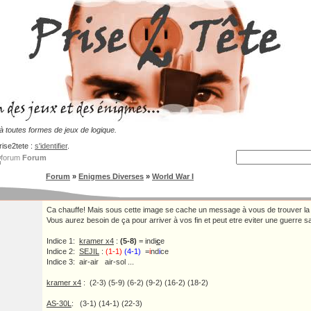
 toutes formes de jeux de logique.
rise2tete :
s'identifier
.
Forum
Forum
»
Enigmes Diverses
»
World War I
Ca chauffe! Mais sous cette image se cache un message à vous de trouver la
Vous aurez besoin de ça pour arriver à vos fin et peut etre eviter une guerre s
Indice 1:
kramer x4
:
(5-8)
= indi
c
e
Indice 2:
SEJIL
:
(1-1)
(4-1)
=
i
nd
i
ce
Indice 3: air-air air-sol ...
kramer x4
: (2-3) (5-9) (6-2) (9-2) (16-2) (18-2)
AS-30L
: (3-1) (14-1) (22-3)