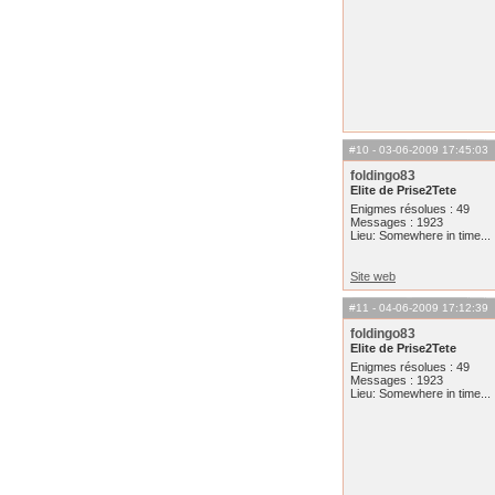
#10
- 03-06-2009 17:45:03
foldingo83
Elite de Prise2Tete
Enigmes résolues : 49
Messages : 1923
Lieu: Somewhere in time...
Site web
#11
- 04-06-2009 17:12:39
foldingo83
Elite de Prise2Tete
Enigmes résolues : 49
Messages : 1923
Lieu: Somewhere in time...