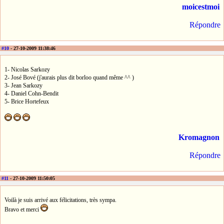
moicestmoi
Répondre
#10
- 27-10-2009 11:38:46
1- Nicolas Sarkozy
2- José Bové (j'aurais plus dit borloo quand même ^^ )
3- Jean Sarkozy
4- Daniel Cohn-Bendit
5- Brice Hortefeux
Kromagnon
Répondre
#11
- 27-10-2009 11:50:05
Voilà je suis arrivé aux félicitations, très sympa.
Bravo et merci