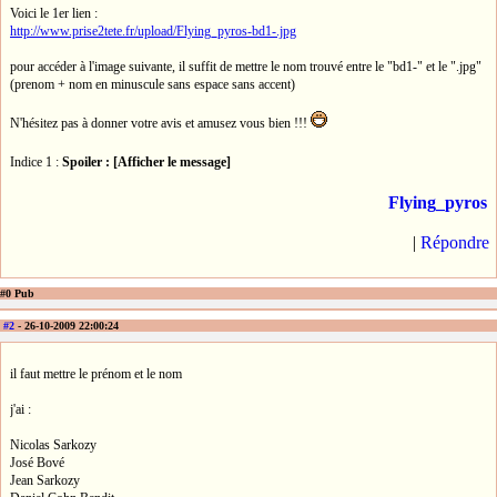
Voici le 1er lien :
http://www.prise2tete.fr/upload/Flying_pyros-bd1-.jpg
pour accéder à l'image suivante, il suffit de mettre le nom trouvé entre le "bd1-" et le ".jpg"
(prenom + nom en minuscule sans espace sans accent)
N'hésitez pas à donner votre avis et amusez vous bien !!!
Indice 1 :
Spoiler : [Afficher le message]
Flying_pyros
|
Répondre
#0 Pub
#2
- 26-10-2009 22:00:24
il faut mettre le prénom et le nom
j'ai :
Nicolas Sarkozy
José Bové
Jean Sarkozy