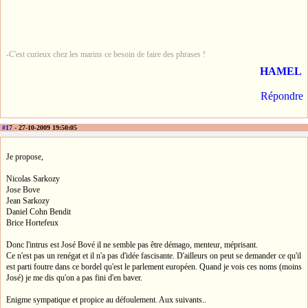
-C'est curieux chez les marins ce besoin de faire des phrases !
HAMEL
Répondre
#17
- 27-10-2009 19:50:05
Je propose,
Nicolas Sarkozy
Jose Bove
Jean Sarkozy
Daniel Cohn Bendit
Brice Hortefeux
Donc l'intrus est José Bové il ne semble pas être démago, menteur, méprisant.
Ce n'est pas un renégat et il n'a pas d'idée fascisante. D'ailleurs on peut se demander ce qu'il
est parti foutre dans ce bordel qu'est le parlement européen. Quand je vois ces noms (moins
José) je me dis qu'on a pas fini d'en baver.
Enigme sympatique et propice au défoulement. Aux suivants..