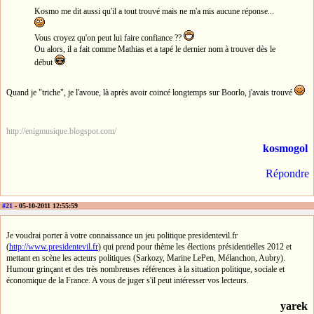
Kosmo me dit aussi qu'il a tout trouvé mais ne m'a mis aucune réponse...
Vous croyez qu'on peut lui faire confiance ??
Ou alors, il a fait comme Mathias et a tapé le dernier nom à trouver dès le
début
Quand je "triche", je l'avoue, là après avoir coincé longtemps sur Boorlo, j'avais trouvé
http://enigmusique.blogspot.com/
kosmogol
Répondre
#21
- 05-10-2011 12:55:59
Je voudrai porter à votre connaissance un jeu politique presidentevil.fr
(
http://www.presidentevil.fr
) qui prend pour thème les élections présidentielles 2012 et
mettant en scène les acteurs politiques (Sarkozy, Marine LePen, Mélanchon, Aubry).
Humour grinçant et des très nombreuses références à la situation politique, sociale et
économique de la France. A vous de juger s'il peut intéresser vos lecteurs.
yarek