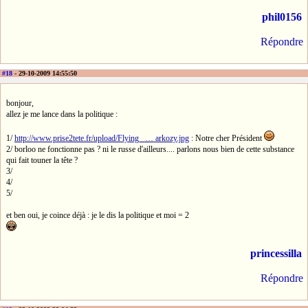
phil0156
Répondre
#18
- 29-10-2009 14:55:50
bonjour,
allez je me lance dans la politique :
1/
http://www.prise2tete.fr/upload/Flying_ … arkozy.jpg
: Notre cher Président
2/ borloo ne fonctionne pas ? ni le russe d'ailleurs.... parlons nous bien de cette substance
qui fait touner la tête ?
3/
4/
5/
et ben oui, je coince déjà : je le dis la politique et moi = 2
princessilla
Répondre