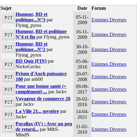
Sujet
Date
Forum
Humour, BD et
05-11-
P2T
politique...N°3
par
Enigmes Diverses
2009
Flying_pyros
Humour, BD et politique
16-11-
Enigmes Diverses
P2T
N°4 et fin
par Flying_pyros
2009
Humour, BD et
30-10-
P2T
politique...N°2
par
Enigmes Diverses
2009
Flying_pyros
BD Quiz [FIN]
par
05-06-
Enigmes Diverses
P2T
NickoGecko
2016
Prison d'Auch puissance
20-07-
Enigmes Diverses
P2T
100
par ash00
2008
Pour une bonne santé (+
09-09-
Enigmes Diverses
P2T
complément) ...
par Jackv
2017
Voyageur de commerce 20
26-02-
Enigmes Diverses
P2T
par Jackv
2016
La Ville 21... mystère
par
14-04-
Enigmes Diverses
P2T
Jackv
2021
Parallax (IV) : Avec un peu
11-02-
P2T
de retard...
par MthS-
Enigmes Diverses
2010
MlndN