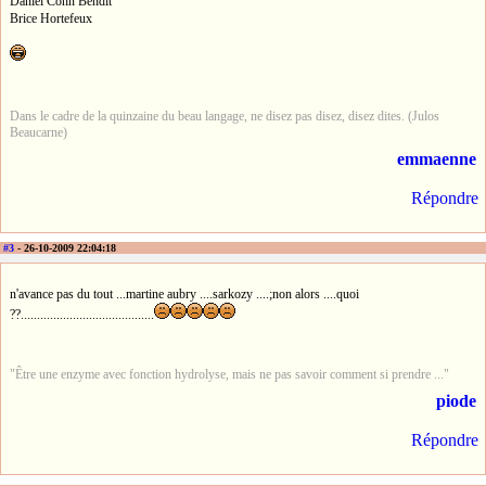
Daniel Cohn Bendit
Brice Hortefeux
Dans le cadre de la quinzaine du beau langage, ne disez pas disez, disez dites. (Julos
Beaucarne)
emmaenne
Répondre
#3
- 26-10-2009 22:04:18
n'avance pas du tout ...martine aubry ....sarkozy ....;non alors ....quoi
??.........................................
"Être une enzyme avec fonction hydrolyse, mais ne pas savoir comment si prendre ..."
piode
Répondre