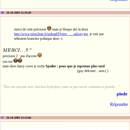
#6
- 26-10-2009 22:19:49
merci de cette précision
mais je bloque des la deux
http://www.prise2tete.fr/upload/Flying_ … arkozy.jpg
. je suis pas
tellement brancher politique alors :s
.
.
.
!
!
"
M
E
R
C
I
M
E
R
C
I
.
.
.
!
!
"
precision 2 : pas d'accent
oui-oui
mais alors harry cover je seche
Spoiler : pour que je reprenne plus tard
(guy delcourt ...non:( )
"Être une enzyme avec fonction hydrolyse, mais ne pas savoir comment si prendre ..."
piode
Répondre
#7
- 26-10-2009 23:13:04