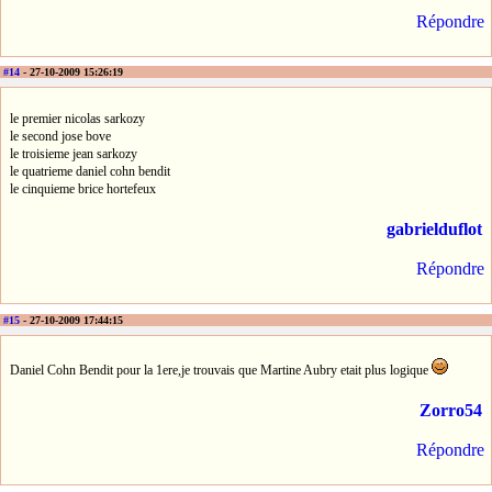
Répondre
#14
- 27-10-2009 15:26:19
le premier nicolas sarkozy
le second jose bove
le troisieme jean sarkozy
le quatrieme daniel cohn bendit
le cinquieme brice hortefeux
gabrielduflot
Répondre
#15
- 27-10-2009 17:44:15
Daniel Cohn Bendit pour la 1ere,je trouvais que Martine Aubry etait plus logique
Zorro54
Répondre