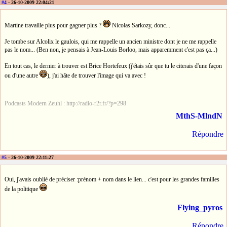
#4
- 26-10-2009 22:04:21
Martine travaille plus pour gagner plus ?
Nicolas Sarkozy, donc...
Je tombe sur Alcolix le gaulois, qui me rappelle un ancien ministre dont je ne me rappelle
pas le nom... (Ben non, je pensais à Jean-Louis Borloo, mais apparemment c'est pas ça...)
En tout cas, le dernier à trouver est Brice Hortefeux (j'étais sûr que tu le citerais d'une façon
ou d'une autre
), j'ai hâte de trouver l'image qui va avec !
Podcasts Modern Zeuhl : http://radio-r2r.fr/?p=298
MthS-MlndN
Répondre
#5
- 26-10-2009 22:11:27
Oui, j'avais oublié de préciser :prénom + nom dans le lien... c'est pour les grandes familles
de la politique
Flying_pyros
Répondre