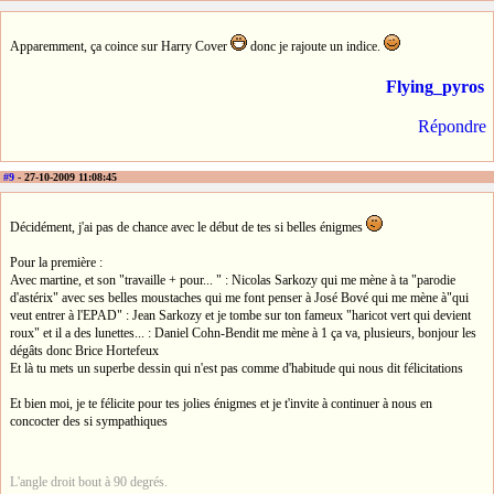
Apparemment, ça coince sur Harry Cover
donc je rajoute un indice.
Flying_pyros
Répondre
#9
- 27-10-2009 11:08:45
Décidément, j'ai pas de chance avec le début de tes si belles énigmes
Pour la première :
Avec martine, et son "travaille + pour... " : Nicolas Sarkozy qui me mène à ta "parodie
d'astérix" avec ses belles moustaches qui me font penser à José Bové qui me mène à"qui
veut entrer à l'EPAD" : Jean Sarkozy et je tombe sur ton fameux "haricot vert qui devient
roux" et il a des lunettes... : Daniel Cohn-Bendit me mène à 1 ça va, plusieurs, bonjour les
dégâts donc Brice Hortefeux
Et là tu mets un superbe dessin qui n'est pas comme d'habitude qui nous dit félicitations
Et bien moi, je te félicite pour tes jolies énigmes et je t'invite à continuer à nous en
concocter des si sympathiques
L'angle droit bout à 90 degrés.