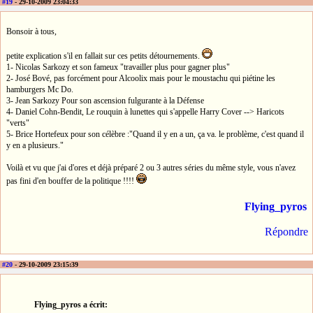
#19
- 29-10-2009 23:04:33
Bonsoir à tous,
petite explication s'il en fallait sur ces petits détournements.
1- Nicolas Sarkozy et son fameux "travailler plus pour gagner plus"
2- José Bové, pas forcément pour Alcoolix mais pour le moustachu qui piétine les
hamburgers Mc Do.
3- Jean Sarkozy Pour son ascension fulgurante à la Défense
4- Daniel Cohn-Bendit, Le rouquin à lunettes qui s'appelle Harry Cover --> Haricots
"verts"
5- Brice Hortefeux pour son célèbre :"Quand il y en a un, ça va. le problème, c'est quand il
y en a plusieurs."
Voilà et vu que j'ai d'ores et déjà préparé 2 ou 3 autres séries du même style, vous n'avez
pas fini d'en bouffer de la politique !!!!
Flying_pyros
Répondre
#20
- 29-10-2009 23:15:39
Flying_pyros a écrit: