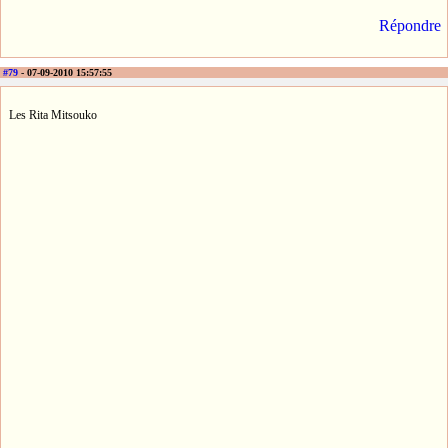
Répondre
#79
- 07-09-2010 15:57:55
Les Rita Mitsouko