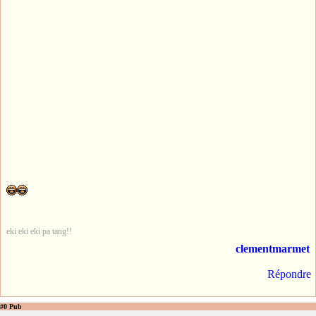
eki eki eki pa tang!!
clementmarmet
Répondre
#0 Pub