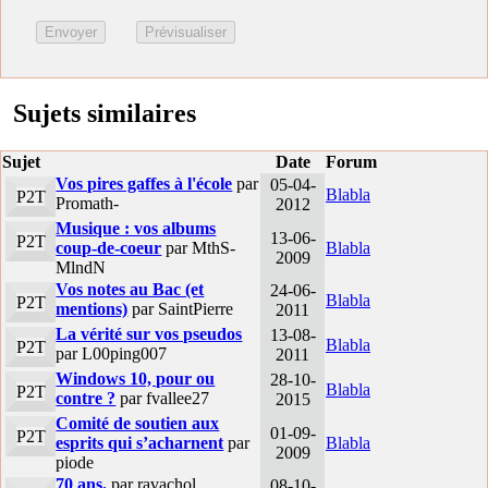
Sujets similaires
Sujet
Date
Forum
Vos pires gaffes à l'école
par
05-04-
Blabla
P2T
Promath-
2012
Musique : vos albums
13-06-
P2T
coup-de-coeur
par MthS-
Blabla
2009
MlndN
Vos notes au Bac (et
24-06-
Blabla
P2T
mentions)
par SaintPierre
2011
La vérité sur vos pseudos
13-08-
Blabla
P2T
par L00ping007
2011
Windows 10, pour ou
28-10-
Blabla
P2T
contre ?
par fvallee27
2015
Comité de soutien aux
01-09-
P2T
esprits qui s’acharnent
par
Blabla
2009
piode
70 ans.
par ravachol
08-10-