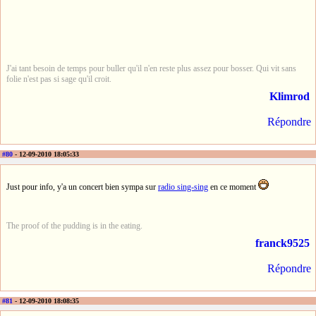
J'ai tant besoin de temps pour buller qu'il n'en reste plus assez pour bosser. Qui vit sans
folie n'est pas si sage qu'il croit.
Klimrod
Répondre
#80
- 12-09-2010 18:05:33
Just pour info, y'a un concert bien sympa sur
radio sing-sing
en ce moment
The proof of the pudding is in the eating.
franck9525
Répondre
#81
- 12-09-2010 18:08:35