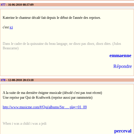
#77
- 16-06-2010 08:37:09
Katerine le chanteur décalé fait depuis le début de l'année des reprises.
c'est
ici
Dans le cadre de la quinzaine du beau langage, ne disez pas disez, disez dites. (Julos
Beaucarne)
emmaenne
Répondre
#78
- 12-08-2010 20:13:18
A la suite de ma dernière énigme musicale (désolé c'est pas tout récent)
Une reprise par Qui de Kraftwerk (reprise aussi par rammstein)
http://www.musicme.com/#/Qui/albums/Ste … play=01_09
When i was a child i was a jedi
perceval