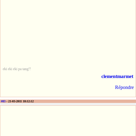
eki eki eki pa tang!!
clementmarmet
Répondre
#83
- 21-03-2011 18:12:12