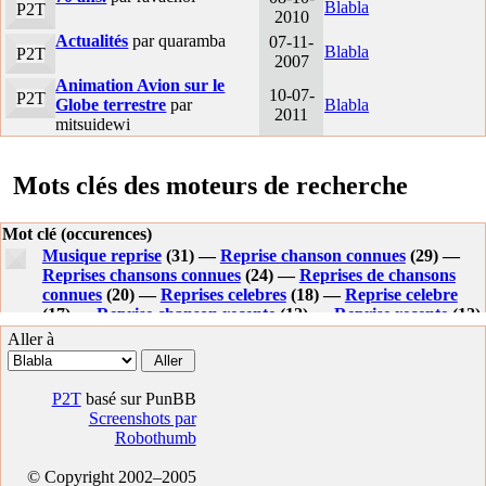
Blabla
P2T
2010
Actualités
par quaramba
07-11-
Blabla
P2T
2007
Animation Avion sur le
10-07-
P2T
Globe terrestre
par
Blabla
2011
mitsuidewi
Mots clés des moteurs de recherche
Mot clé (occurences)
Musique reprise
(31) —
Reprise chanson connues
(29) —
Reprises chansons connues
(24) —
Reprises de chansons
connues
(20) —
Reprises celebres
(18) —
Reprise celebre
(17) —
Reprise chanson recente
(12) —
Reprise recente
(12)
—
Reprises musique
(10) —
Reprises recentes
(9) —
Aller à
Reprise recente chanson
(9) —
Reprises chansons recentes
(8) —
Reprises de chansons celebres
(8) —
Reprises de
chansons recentes
(8) —
Reprise musique connue
(7) —
P2T
basé sur PunBB
Reprise chanson connue
(7) —
Reprise musique celebre
(7)
Screenshots par
—
Reprise chanson celebre
(7) —
Toute les reprises de
Robothumb
musique connues
(7) —
Reprise celebre chanson
(6) —
Reprise d elvis presley
(6) —
Reprise musique
(6) —
© Copyright 2002–2005