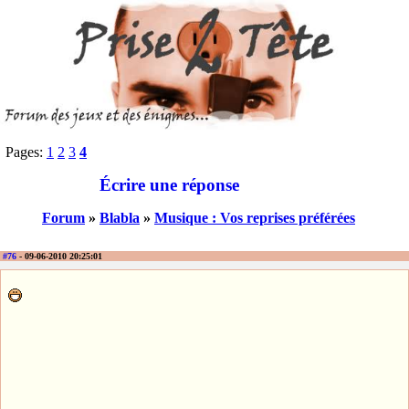
Pages:
1
2
3
4
Écrire une réponse
Forum
»
Blabla
»
Musique : Vos reprises préférées
#76
- 09-06-2010 20:25:01