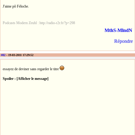
J'aime pô Féloche.
Podcasts Modern Zeuhl : http://radio-r2r.fr/?p=298
MthS-MlndN
Répondre
#82
- 19-03-2011 17:29:52
essayez de deviner sans regarder le titre
Spoiler : [Afficher le message]