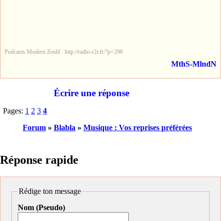
Podcasts Modern Zeuhl : http://radio-r2r.fr/?p=298
MthS-MlndN
Écrire une réponse
Pages:
1
2
3
4
Forum
»
Blabla
»
Musique : Vos reprises préférées
Réponse rapide
Rédige ton message
Nom (Pseudo)