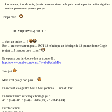
... Comme ça , tout de suite, j'avais pensé au signe de la paix dessiné par les petites aiguilles
... mais apparemment ça n'est pas ça ....
Temps mort ...
TBTYR(FHWRG) / ROT13
... c'est un indice ..... ?
Bon ... en cherchant un peu ... ROT 13 m'indique un décalage de 13 qui me donne Gogle
(sujet) ... il manque un o .... nn ?
Et je pense que la réponse doit se trouver là :
http://www.youtube.com/watch?v=zbulAxkeMbo
Très joli
Mais c'est pas ça non plus ....
En mettant les aiguilles bout à bout j'obtiens ..... rien du tout
En lisant l'heure sur chaque horloge j'ai :
4h15 (1/4) - 8h15 (1/4) - 12h15 (1/4) - ? - 6h45 (3/4)
Eventuellement .....