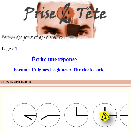
Pages:
1
Écrire une réponse
Forum
»
Enigmes Logiques
»
The clock clock
#1
- 27-07-2010 15:48:14