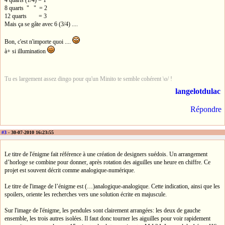
4 quarts (1/4) = 1
8 quarts " " = 2
12 quarts = 3
Mais ça se gâte avec 6 (3/4) ....
Bon, c'est n'importe quoi ....
à+ si illumination
Tu es largement assez dingo pour qu'un Minito te semble cohérent \o/ !
langelotdulac
Répondre
#3
- 30-07-2010 16:23:55
Le titre de l'énigme fait référence à une création de designers suédois. Un arrangement
d’horloge se combine pour donner, après rotation des aiguilles une heure en chiffre. Ce
projet est souvent décrit comme analogique-numérique.
Le titre de l'image de l’énigme est (…)analogique-analogique. Cette indication, ainsi que les
spoilers, oriente les recherches vers une solution écrite en majuscule.
Sur l'image de l'énigme, les pendules sont clairement arrangées: les deux de gauche
ensemble, les trois autres isolées. Il faut donc tourner les aiguilles pour voir rapidement