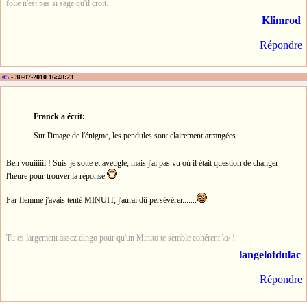
folie n'est pas si sage qu'il croit.
Klimrod
Répondre
#5
- 30-07-2010 16:48:23
Franck a écrit:
Sur l'image de l'énigme, les pendules sont clairement arrangées
Ben vouiiiiii ! Suis-je sotte et aveugle, mais j'ai pas vu où il était question de changer
l'heure pour trouver la réponse
Par flemme j'avais tenté MINUIT, j'aurai dû persévérer.......
Tu es largement assez dingo pour qu'un Minito te semble cohérent \o/ !
langelotdulac
Répondre