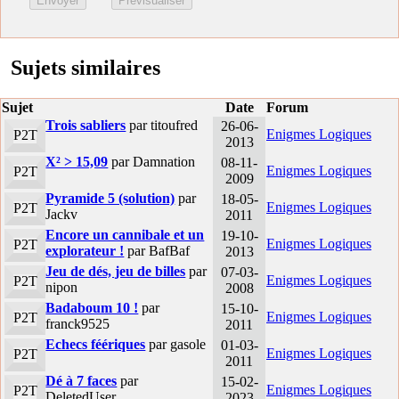
Sujets similaires
Sujet
Date
Forum
Trois sabliers
par titoufred
26-06-
Enigmes Logiques
P2T
2013
X² > 15,09
par Damnation
08-11-
Enigmes Logiques
P2T
2009
Pyramide 5 (solution)
par
18-05-
Enigmes Logiques
P2T
Jackv
2011
Encore un cannibale et un
19-10-
Enigmes Logiques
P2T
explorateur !
par BafBaf
2013
Jeu de dés, jeu de billes
par
07-03-
Enigmes Logiques
P2T
nipon
2008
Badaboum 10 !
par
15-10-
Enigmes Logiques
P2T
franck9525
2011
Echecs féériques
par gasole
01-03-
Enigmes Logiques
P2T
2011
Dé à 7 faces
par
15-02-
Enigmes Logiques
P2T
DeletedUser
2023