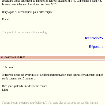
apparaitre, apres seulement 15 minutes les lettres suivantes M I ? I. La pendule 4 étant HS,
la lettre reste à deviner. La solution est donc MIDI
Il n'y a pas eu de vainqueur pour cette énigme.
Franck
The proof of the pudding is in the eating.
franck9525
Répondre
#4
- 30-07-2010 16:41:29
Très beau !
Je regrette de ne pas avoir insisté. Le début était trouvable, mais j'aurais certainement coïncé
sur la rotation de 15 minutes....
Bien joué, j'attends une deuxième chance...
Klim.
J'ai tant besoin de temps pour buller qu'il n'en reste plus assez pour bosser. Qui vit sans