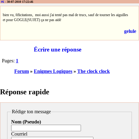
#6
- 30-07-2010 17:22:46
bien vu, félicitations, moi aussi j'ai tenté pas mal de trucs, sauf de tourner les aiguilles
et pour GOGLE(SUJET) ça ne pas aidé
gelule
Écrire une réponse
Pages:
1
Forum
»
Enigmes Logiques
»
The clock clock
Réponse rapide
Rédige ton message
Nom (Pseudo)
Courriel