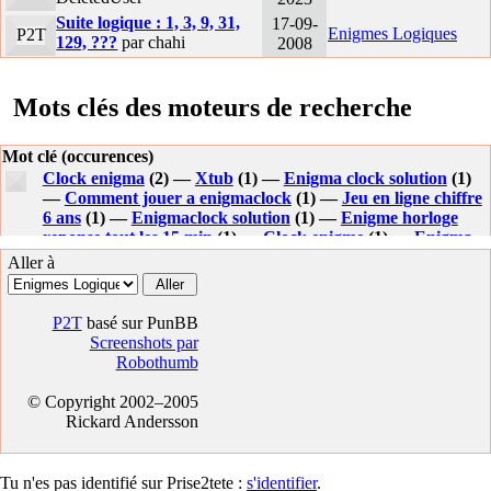
Suite logique : 1, 3, 9, 31,
17-09-
Enigmes Logiques
P2T
129, ???
par chahi
2008
Mots clés des moteurs de recherche
Mot clé (occurences)
Clock enigma
(2) —
Xtub
(1) —
Enigma clock solution
(1)
—
Comment jouer a enigmaclock
(1) —
Jeu en ligne chiffre
6 ans
(1) —
Enigmaclock solution
(1) —
Enigme horloge
reponse tout les 15 min
(1) —
Clock enigme
(1) —
Enigma
clock soluce
(1) —
Xtub aiguilles cock
(1) —
Clock enigmes
Aller à
8 horloges
(1) —
Clock for enigma 1
(1) —
The clock clock
(1) —
Xtub aiguille cock
(1) —
P2T
basé sur PunBB
Screenshots par
Robothumb
© Copyright 2002–2005
Rickard Andersson
Tu n'es pas identifié sur Prise2tete :
s'identifier
.