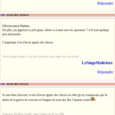
Répondre
#28
- 02-02-2011 19:50:14
Effectivement Mathias.
De plus, j'ai apprécié ce p'tit quizz, même si à mon sens les questions 7 et 8 sont quelque
peu mal posées.
L'important c'est d'avoir appris des choses.
Avoir quatre mains, c'est plus pratique pour taper sur un clavier.
LeSingeMalicieux
Répondre
#29
- 02-02-2011 19:52:13
Je suis bien d'accord, et ravi d'avoir appris des choses en effet (je ne connaissais que la
durée de la guerre de cent ans et l'origine du nom des Iles Canaries avant
)
Podcasts Modern Zeuhl : http://radio-r2r.fr/?p=298