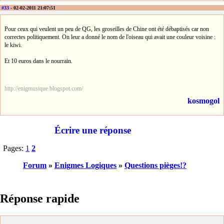
#33
- 02-02-2011 21:07:51
Pour ceux qui veulent un peu de QG, les groseilles de Chine ont été débaptisés car non
correctes politiquement. On leur a donné le nom de l'oiseau qui avait une couleur voisine :
le kiwi.
Et 10 euros dans le nourrain.
http://enigmusique.blogspot.com/
kosmogol
Écrire une réponse
Pages:
1
2
Forum
»
Enigmes Logiques
»
Questions pièges!?
Réponse rapide