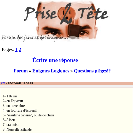
Pages:
1
2
Écrire une réponse
Forum
»
Enigmes Logiques
»
Questions pièges!?
#26
- 02-02-2011 17:52:09
1- 116 ans
2- en Equateur
3- en novembre
4- en fourrure d'écureuil
5- "insularia canaria", ou île de chien
6- Albert
7- cramoisi
8- Nouvelle-Zélande