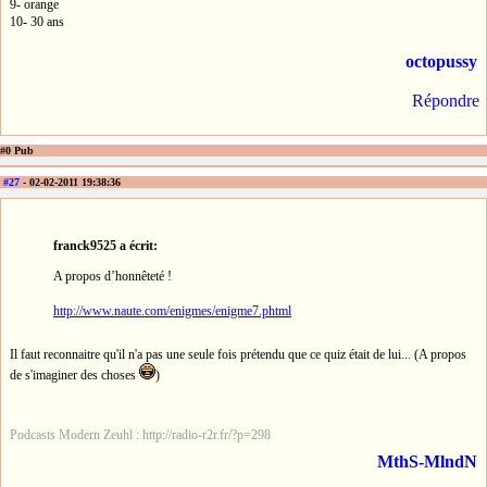
9- orange
10- 30 ans
octopussy
Répondre
#0 Pub
#27
- 02-02-2011 19:38:36
franck9525 a écrit:
A propos d’honnêteté !
http://www.naute.com/enigmes/enigme7.phtml
Il faut reconnaitre qu'il n'a pas une seule fois prétendu que ce quiz était de lui... (A propos
de s'imaginer des choses
)
Podcasts Modern Zeuhl : http://radio-r2r.fr/?p=298
MthS-MlndN