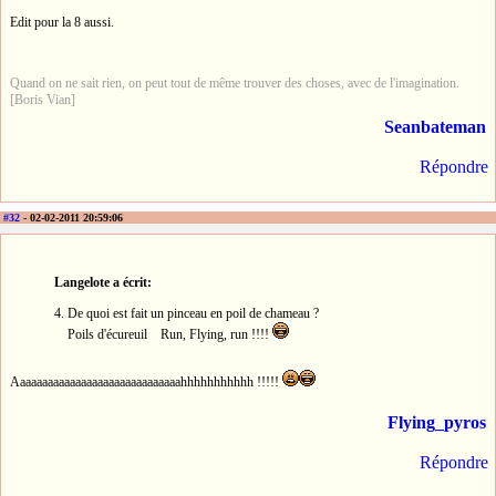
Edit pour la 8 aussi.
Quand on ne sait rien, on peut tout de même trouver des choses, avec de l'imagination.
[Boris Vian]
Seanbateman
Répondre
#32
- 02-02-2011 20:59:06
Langelote a écrit:
4. De quoi est fait un pinceau en poil de chameau ?
Poils d'écureuil Run, Flying, run !!!!
Aaaaaaaaaaaaaaaaaaaaaaaaaaaaaahhhhhhhhhhh !!!!!
Flying_pyros
Répondre