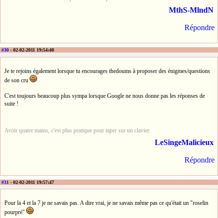
MthS-MlndN
Répondre
#30
- 02-02-2011 19:54:40
Je te rejoins également lorsque tu encourages thedoums à proposer des énigmes/questions
de son cru
C'est toujours beaucoup plus sympa lorsque Google ne nous donne pas les réponses de
suite !
Avoir quatre mains, c'est plus pratique pour taper sur un clavier.
LeSingeMalicieux
Répondre
#31
- 02-02-2011 19:57:47
Pour la 4 et la 7 je ne savais pas. A dire vrai, je ne savais même pas ce qu'était un "roselin
pourpré"