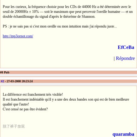
Pour les curieux, la fréquence choisie pour les CDs de 44000 Hz a été déterminée avec le
seuil de 20000Hz ± 10% — soit le maximum que peut percevoir l'oreille humaine — et un
double échantillonage du signal d'après le théorème de Shannon.
PS : je ne sais pas si c'est mon oreille ou mon intuition mais j'ai répondu juste...
http://mp3ornot.com/
EfCeBa
|
Répondre
#0 Pub
#2
- 27-03-2008 20:23:24
La différence est franchement très visible!
Il est franchement indéniable qu'il y a une des deux bandes son qui est de bien meilleure
qualité que l'autre!
C'est censé ne pas être évident?
脱了裤子放屁
quaramba