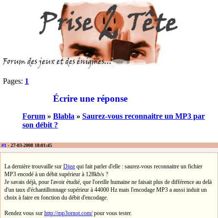
Pages:
1
Écrire une réponse
Forum
»
Blabla
»
Saurez-vous reconnaitre un MP3 par
son débit ?
#1
- 27-03-2008 18:01:45
La dernière trouvaille sur
Digg
qui fait parler d'elle : saurez-vous reconnaitre un fichier
MP3 encodé à un débit supérieur à 128kb/s ?
Je savais déjà, pour l'avoir étudié, que l'oreille humaine ne faisait plus de différence au delà
d'un taux d'échantillonnage supérieur à 44000 Hz mais l'encodage MP3 a aussi induit un
choix à faire en fonction du débit d'encodage.
Rendez vous sur
http://mp3ornot.com/
pour vous tester.