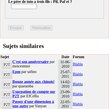
Le père de toto a trois fils : Pif, Paf et ?
Sujets similaires
Sujet
Date
Forum
C'est son anniversaire
par
11-06-
Blabla
P2T
moicestmoi
2010
Epm
par safino
25-07-
Blabla
P2T
2011
Bonne année aux chinois!
14-02-
Blabla
P2T
par quaramba
2010
Usurpation de compte sur
23-09-
Blabla
P2T
P2T
par EfCeBa
2010
Passer d'une dimension à
22-05-
Blabla
P2T
une autre
par Yanyan
2011