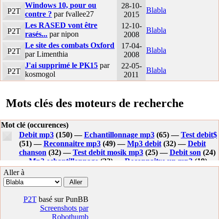
Windows 10, pour ou
28-10-
Blabla
P2T
contre ?
par fvallee27
2015
Les RASED vont être
12-10-
Blabla
P2T
rasés...
par nipon
2008
Le site des combats Oxford
17-04-
Blabla
P2T
par Limenthia
2008
J'ai supprimé le PK15
par
22-05-
Blabla
P2T
kosmogol
2011
Mots clés des moteurs de recherche
Mot clé (occurences)
Debit mp3
(150) —
Echantillonnage mp3
(65) —
Test debit$
(51) —
Reconnaitre mp3
(49) —
Mp3 debit
(32) —
Debit
chanson
(32) —
Test debit mosik mp3
(25) —
Debit son
(24)
—
Mp3 echantillonnage
(22) —
Reconnaitre un mp3
(19) —
Echantillonage mp3
(16) —
Connaitre qualite mp3
(16) —
Aller à
Taux echantillonnage mp3
(14) —
Connaitre debit mp3
(13)
—
Meilleur debit mp3
(11) —
Reconnaitre titre mp3
(11) —
Debit maximum mp3
(11) —
Connaitre la qualite d un mp3
P2T
basé sur PunBB
(10) —
Debit max mp3
(10) —
Debit d une chanson
(10) —
Screenshots par
Connaitre le debit d un mp3
(9) —
Debit sonore
(9) —
Robothumb