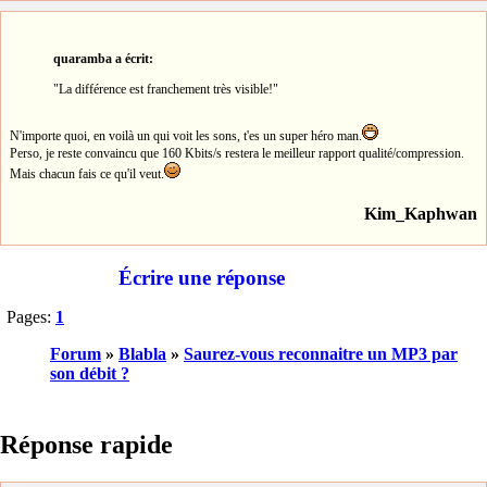
quaramba a écrit:
"La différence est franchement très visible!"
N'importe quoi, en voilà un qui voit les sons, t'es un super héro man.
Perso, je reste convaincu que 160 Kbits/s restera le meilleur rapport qualité/compression.
Mais chacun fais ce qu'il veut.
Kim_Kaphwan
Écrire une réponse
Pages:
1
Forum
»
Blabla
»
Saurez-vous reconnaitre un MP3 par
son débit ?
Réponse rapide