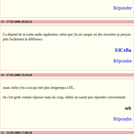
Répondre
#3
- 27-03-2008 20:26:52
Ca dépend de ta sortie audio également, selon que j'ai un casque ou des enceintes je perçois
plus facilement la différence.
EfCeBa
Répondre
#4
- 27-03-2008 23:14:24
ouais enfin y'en a un qui met plus longtemps à DL...
ok c'est geek comme réponse mais du coup, même un sourd peu répondre correctement.
seb
Répondre
#5
- 23-09-2009 17:08:20