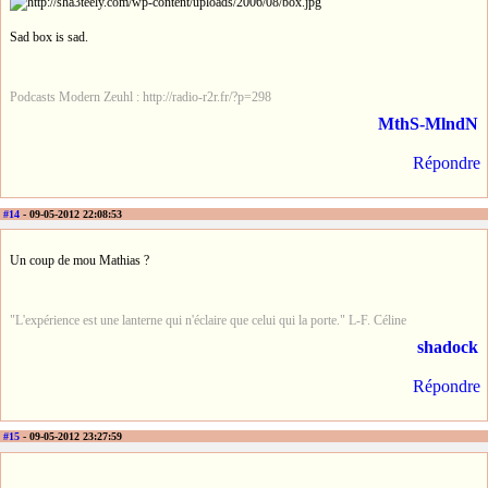
Sad box is sad.
Podcasts Modern Zeuhl : http://radio-r2r.fr/?p=298
MthS-MlndN
Répondre
#14
- 09-05-2012 22:08:53
Un coup de mou Mathias ?
"L'expérience est une lanterne qui n'éclaire que celui qui la porte." L-F. Céline
shadock
Répondre
#15
- 09-05-2012 23:27:59