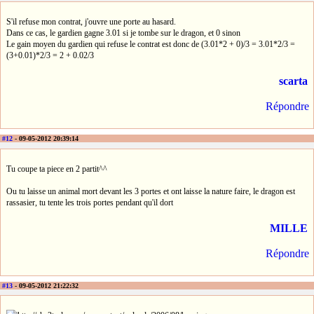
S'il refuse mon contrat, j'ouvre une porte au hasard.
Dans ce cas, le gardien gagne 3.01 si je tombe sur le dragon, et 0 sinon
Le gain moyen du gardien qui refuse le contrat est donc de (3.01*2 + 0)/3 = 3.01*2/3 =
(3+0.01)*2/3 = 2 + 0.02/3
scarta
Répondre
#12
- 09-05-2012 20:39:14
Tu coupe ta piece en 2 partit^^
Ou tu laisse un animal mort devant les 3 portes et ont laisse la nature faire, le dragon est
rassasier, tu tente les trois portes pendant qu'il dort
MILLE
Répondre
#13
- 09-05-2012 21:22:32