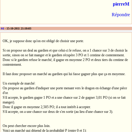
pierreM
Répondre
#4
- 15-10-2011 21:10:03
OK, je suppose donc qu'on est obligé de choisir une porte.
Si on propose un deal au gardien et que celui-ci le refuse, on a 1 chance sur 3 de choisir la
sortie, sinon on se fait manger et le gardien récupère 3 PO et 1 centime de contentement.
Donc si le gardien refuse le marché, il gagne en moyenne 2 PO et deux tiers du centime de
contentement.
Il faut donc proposer un marché au gardien qui lui fasse gagner plus que ça en moyenne.
Un exemple de marché:
On propose au gardien d'indiquer une porte menant vers le dragon en échange d'une pièce
d'or.
S'il accepte, le gardien gagne 1 PO et a une chance sur 2 de gagner 3,01 PO (si on se fait
manger).
Donc il gagne en moyenne 2,505 PO; il a tout intérêt à accepter.
S'il accepte, on a une chance sur deux de s'en sortir (au lieu d'une chance sur 3).
On peut chercher encore plus loin.
Voici un marché qui dépend de la probabilité P (entre 0 et 1):