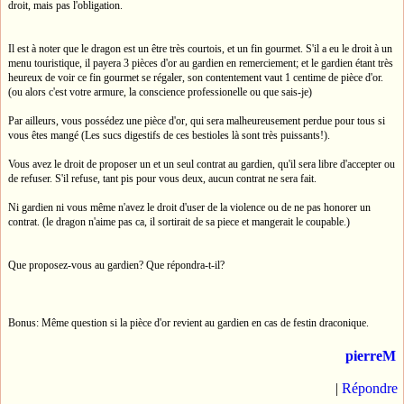
droit, mais pas l'obligation.
Il est à noter que le dragon est un être très courtois, et un fin gourmet. S'il a eu le droit à un
menu touristique, il payera 3 pièces d'or au gardien en remerciement; et le gardien étant très
heureux de voir ce fin gourmet se régaler, son contentement vaut 1 centime de pièce d'or.
(ou alors c'est votre armure, la conscience professionelle ou que sais-je)
Par ailleurs, vous possédez une pièce d'or, qui sera malheureusement perdue pour tous si
vous êtes mangé (Les sucs digestifs de ces bestioles là sont très puissants!).
Vous avez le droit de proposer un et un seul contrat au gardien, qu'il sera libre d'accepter ou
de refuser. S'il refuse, tant pis pour vous deux, aucun contrat ne sera fait.
Ni gardien ni vous même n'avez le droit d'user de la violence ou de ne pas honorer un
contrat. (le dragon n'aime pas ca, il sortirait de sa piece et mangerait le coupable.)
Que proposez-vous au gardien? Que répondra-t-il?
Bonus: Même question si la pièce d'or revient au gardien en cas de festin draconique.
pierreM
|
Répondre