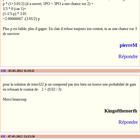
p * (1+3.01/2) (il a ouvert, 1PO + 3PO a une chance sur 2) +
1/3 * 0 (cas 1)+
(1-1/3-p) * 3.01
=2.00666667 -(3.01/2) p
Plus p est faible, plus il gagne. En clair il refuse toujours ton contrat, tu as une chance sur 3
de survivre
pierreM
Répondre
#10
- 05-05-2012 11:19:11
pour la solution de irmo322 je ne comprend pas tres bien on trouve une probabilité de gain
en refusant le contrat de: 2 + (0.02 / 3)
Merci beaucoup
Kingofthenorth
Répondre
#11
- 07-05-2012 13:25:50