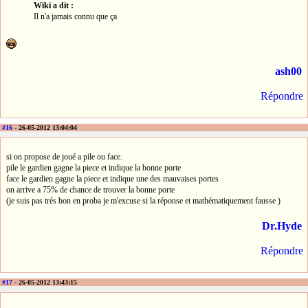
Wiki a dit :
Il n'a jamais connu que ça
ash00
Répondre
#16
- 26-05-2012 13:04:04
si on propose de joué a pile ou face.
pile le gardien gagne la piece et indique la bonne porte
face le gardien gagne la piece et indique une des mauvaises portes
on arrive a 75% de chance de trouver la bonne porte
(je suis pas trés bon en proba je m'excuse si la réponse et mathématiquement fausse )
Dr.Hyde
Répondre
#17
- 26-05-2012 13:43:15