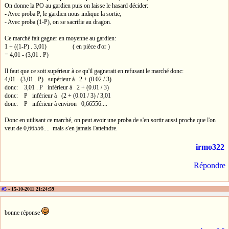
On donne la PO au gardien puis on laisse le hasard décider:
- Avec proba P, le gardien nous indique la sortie,
- Avec proba (1-P), on se sacrifie au dragon.
Ce marché fait gagner en moyenne au gardien:
1 + ((1-P) . 3,01) ( en pièce d'or )
= 4,01 - (3,01 . P)
Il faut que ce soit supérieur à ce qu'il gagnerait en refusant le marché donc:
4,01 - (3,01 . P) supérieur à 2 + (0.02 / 3)
donc: 3,01 . P inférieur à 2 + (0.01 / 3)
donc: P inférieur à (2 + (0.01 / 3) / 3,01
donc: P inférieur à environ 0,66556....
Donc en utilisant ce marché, on peut avoir une proba de s'en sortir aussi proche que l'on
veut de 0,66556.... mais s'en jamais l'atteindre.
irmo322
Répondre
#5
- 15-10-2011 21:24:59
bonne réponse