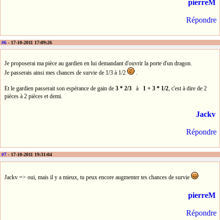
pierreM
Répondre
#6
- 17-10-2011 17:09:26
Je proposerai ma pièce au gardien en lui demandant d'ouvrir la porte d'un dragon.
Je passerais ainsi mes chances de survie de 1/3 à 1/2
.
Et le gardien passerait son espérance de gain de
3 * 2/3
à
1 + 3 * 1/2
, c'est à dire de 2
pièces à 2 pièces et demi.
Jackv
Répondre
#7
- 17-10-2011 19:31:04
Jackv => oui, mais il y a mieux, tu peux encore augmenter tes chances de survie
pierreM
Répondre