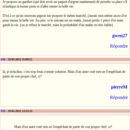
Je propose au gardien (qui doit avoir un paquet d'argent maintenant) de prendre sa place s'il
m'indique la bonne porte et d'aller mener la belle vie.
D'ici à ce qu'un nouveau pigeon me propose le même marché, j'aurais moi-même assez d'or
pour mener la belle vie. Au pire, si le suivant est un malin, j'aurai perdu 1 pièce d'or mais
gardé la vie. (ou je refuse le marché, mais la probabilité d'un malin est très faible)
gwen27
Répondre
#18
- 29-05-2012 11:09:52
là, je m'incline, c'est trop beau comme solution. Mais d'un autre coté rien ne l'empêchait de
partir de son propre chef, si?
pierreM
Répondre
#19
- 29-05-2012 12:22:21
Mais d'un autre coté rien ne l'empêchait de partir de son propre chef, si?