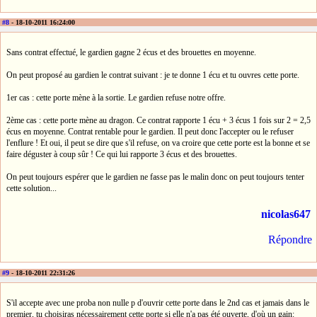
#8
- 18-10-2011 16:24:00
Sans contrat effectué, le gardien gagne 2 écus et des brouettes en moyenne.
On peut proposé au gardien le contrat suivant : je te donne 1 écu et tu ouvres cette porte.
1er cas : cette porte mène à la sortie. Le gardien refuse notre offre.
2ème cas : cette porte mène au dragon. Ce contrat rapporte 1 écu + 3 écus 1 fois sur 2 = 2,5
écus en moyenne. Contrat rentable pour le gardien. Il peut donc l'accepter ou le refuser
l'enflure ! Et oui, il peut se dire que s'il refuse, on va croire que cette porte est la bonne et se
faire déguster à coup sûr ! Ce qui lui rapporte 3 écus et des brouettes.
On peut toujours espérer que le gardien ne fasse pas le malin donc on peut toujours tenter
cette solution...
nicolas647
Répondre
#9
- 18-10-2011 22:31:26
S'il accepte avec une proba non nulle p d'ouvrir cette porte dans le 2nd cas et jamais dans le
premier, tu choisiras nécessairement cette porte si elle n'a pas été ouverte, d'où un gain: