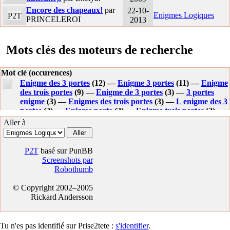
Encore des chapeaux!
par
22-10-
Enigmes Logiques
P2T
PRINCELEROI
2013
Mots clés des moteurs de recherche
Mot clé (occurences)
Enigme des 3 portes
(12) —
Enigme 3 portes
(11) —
Enigme
des trois portes
(9) —
Enigme de 3 portes
(3) —
3 portes
enigme
(3) —
Enigmes des trois portes
(3) —
L enigme des 3
portes
(2) —
Enigme porte
(2) —
Enigme trois portes
(2) —
Porte
(2) —
Enigme avec dragon et gardien
(2) —
Enigme
Aller à
des tris portes
(1) —
Enigme des trois gardiens avec da ou
ya
(1) —
Enigme choisir une porte
(1) —
Enigme porte une
chance sur 3
(1) —
Une gardiennne a le droit d ouvrir une
P2T
basé sur PunBB
porte si besoin
(1) —
Enigme trois porte
(1) —
Enigme droit
Screenshots par
(1) —
Enigme piece trois portes
(1) —
Enigme dragon
Robothumb
devinette
(1) —
Enigme porte vie mort
(1) —
Enigme facile
3 gardiens
(1) —
Gardien+droit d ouvrir la porte
(1) —
Il ya
© Copyright 2002–2005
3interrupteurs laquelle ouvre la porte
(1) —
3 portes
(1) —
Rickard Andersson
Dragon 3 portes
(1) —
Porte des enigmes
(1) —
Droit
(1) —
Enigme 3 gardiens
(1) —
Enigme 16 porte
(1) —
Enigme
troisportes
(1) —
Enigme enigme des 3 portes
(1) —
Enigme
Tu n'es pas identifié sur Prise2tete :
s'identifier
.