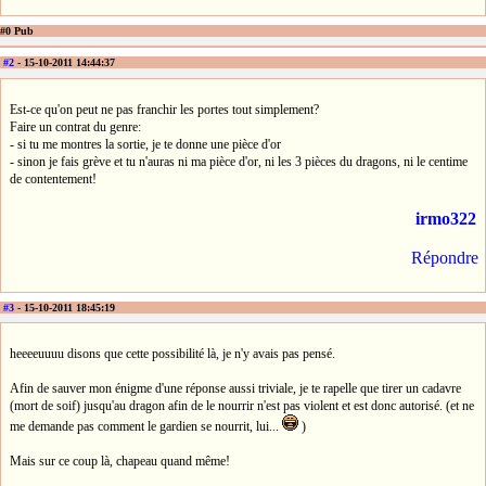
#0 Pub
#2
- 15-10-2011 14:44:37
Est-ce qu'on peut ne pas franchir les portes tout simplement?
Faire un contrat du genre:
- si tu me montres la sortie, je te donne une pièce d'or
- sinon je fais grève et tu n'auras ni ma pièce d'or, ni les 3 pièces du dragons, ni le centime
de contentement!
irmo322
Répondre
#3
- 15-10-2011 18:45:19
heeeeuuuu disons que cette possibilité là, je n'y avais pas pensé.
Afin de sauver mon énigme d'une réponse aussi triviale, je te rapelle que tirer un cadavre
(mort de soif) jusqu'au dragon afin de le nourrir n'est pas violent et est donc autorisé. (et ne
me demande pas comment le gardien se nourrit, lui...
)
Mais sur ce coup là, chapeau quand même!