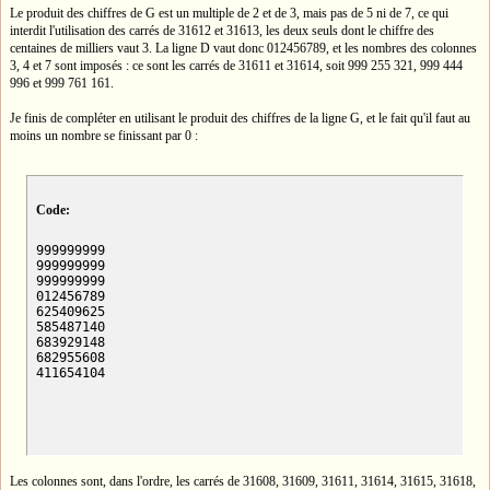
Le produit des chiffres de G est un multiple de 2 et de 3, mais pas de 5 ni de 7, ce qui
interdit l'utilisation des carrés de 31612 et 31613, les deux seuls dont le chiffre des
centaines de milliers vaut 3. La ligne D vaut donc 012456789, et les nombres des colonnes
3, 4 et 7 sont imposés : ce sont les carrés de 31611 et 31614, soit 999 255 321, 999 444
996 et 999 761 161.
Je finis de compléter en utilisant le produit des chiffres de la ligne G, et le fait qu'il faut au
moins un nombre se finissant par 0 :
Code:
999999999

999999999

999999999

012456789

625409625

585487140

683929148

682955608

411654104
Les colonnes sont, dans l'ordre, les carrés de 31608, 31609, 31611, 31614, 31615, 31618,