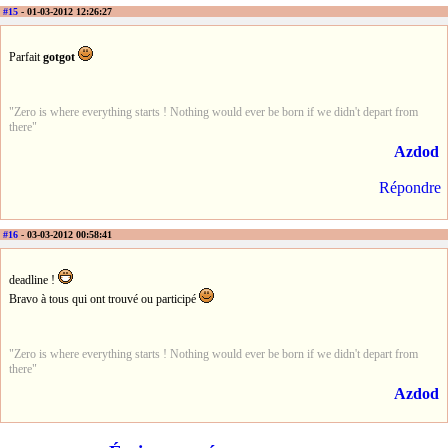
#15
- 01-03-2012 12:26:27
Parfait
gotgot
"Zero is where everything starts ! Nothing would ever be born if we didn't depart from
there"
Azdod
Répondre
#16
- 03-03-2012 00:58:41
deadline !
Bravo à tous qui ont trouvé ou participé
"Zero is where everything starts ! Nothing would ever be born if we didn't depart from
there"
Azdod