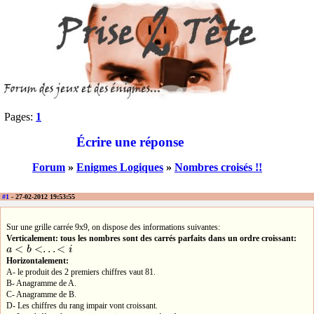
Pages:
1
Écrire une réponse
Forum
»
Enigmes Logiques
»
Nombres croisés !!
#1
- 27-02-2012 19:53:55
Sur une grille carrée 9x9, on dispose des informations suivantes:
Verticalement: tous les nombres sont des carrés parfaits dans un ordre croissant:
<
<
.
.
.
<
a
b
i
a
<
b
<
.
.
.
<
i
Horizontalement:
A- le produit des 2 premiers chiffres vaut 81.
B- Anagramme de A.
C- Anagramme de B.
D- Les chiffres du rang impair vont croissant.