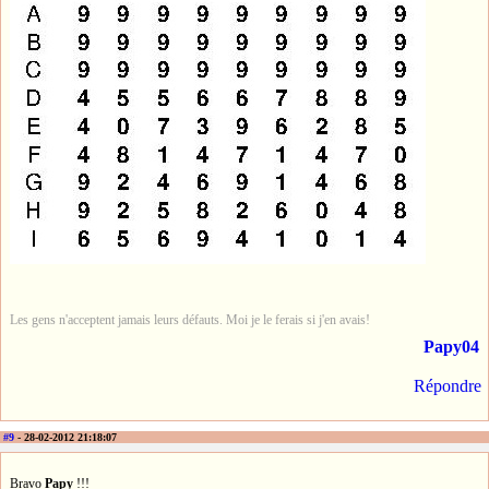
Les gens n'acceptent jamais leurs défauts. Moi je le ferais si j'en avais!
Papy04
Répondre
#9
- 28-02-2012 21:18:07
Bravo
Papy
!!!