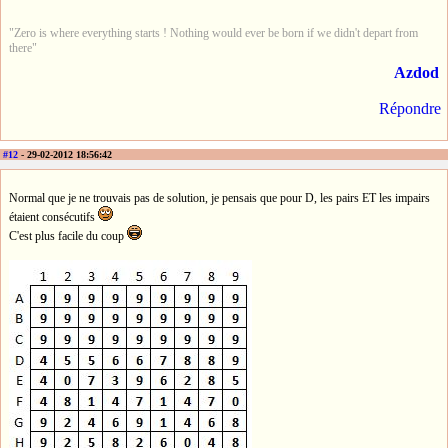
"Zero is where everything starts ! Nothing would ever be born if we didn't depart from
there"
Azdod
Répondre
#12
- 29-02-2012 18:56:42
Normal que je ne trouvais pas de solution, je pensais que pour D, les pairs ET les impairs
étaient consécutifs
C'est plus facile du coup