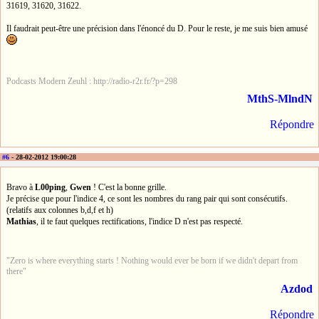
31619, 31620, 31622.
Il faudrait peut-être une précision dans l'énoncé du D. Pour le reste, je me suis bien amusé
Podcasts Modern Zeuhl : http://radio-r2r.fr/?p=298
MthS-MlndN
Répondre
#6
- 28-02-2012 19:00:28
Bravo à
L00ping
,
Gwen
! C'est la bonne grille.
Je précise que pour l'indice 4, ce sont les nombres du rang pair qui sont consécutifs.
(relatifs aux colonnes b,d,f et h)
Mathias
, il te faut quelques rectifications, l'indice D n'est pas respecté.
"Zero is where everything starts ! Nothing would ever be born if we didn't depart from
there"
Azdod
Répondre