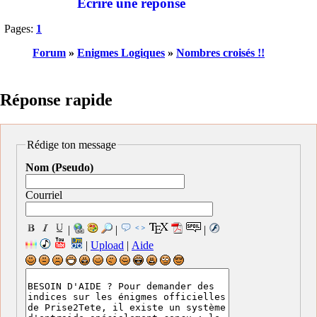
Écrire une réponse
Pages:
1
Forum
»
Enigmes Logiques
»
Nombres croisés !!
Réponse rapide
Rédige ton message
Nom (Pseudo)
Courriel
|
|
|
|
Upload
|
Aide