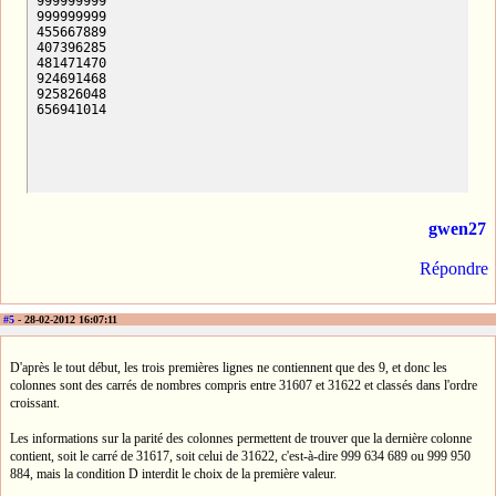
999999999

999999999

455667889

407396285

481471470

924691468

925826048

656941014
gwen27
Répondre
#5
- 28-02-2012 16:07:11
D'après le tout début, les trois premières lignes ne contiennent que des 9, et donc les
colonnes sont des carrés de nombres compris entre 31607 et 31622 et classés dans l'ordre
croissant.
Les informations sur la parité des colonnes permettent de trouver que la dernière colonne
contient, soit le carré de 31617, soit celui de 31622, c'est-à-dire 999 634 689 ou 999 950
884, mais la condition D interdit le choix de la première valeur.