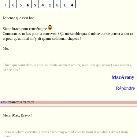
Je pense que c'est bon...
Sinon bravo pour cette énigme
Comment as-tu fais pour la concevoir ? Ça me semble quand même dur de penser à tout ça
et pour qu'au final il n'y ait qu'une solution... chapeau !
Mac
Chien qui court dans la cour ne mérite aucun discours, mais lion qui accourt sans recours,
au secours !
MacArony
Répondre
#13
- 29-02-2012 22:23:29
Merci
Mac
, Bravo !
"Zero is where everything starts ! Nothing would ever be born if we didn't depart from
there"