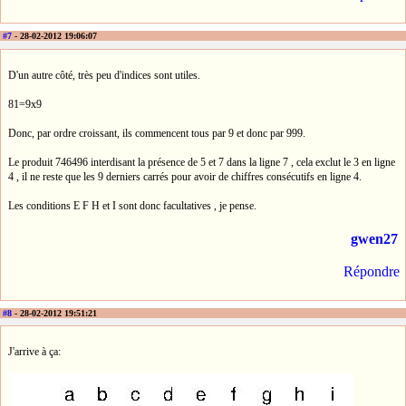
#7
- 28-02-2012 19:06:07
D'un autre côté, très peu d'indices sont utiles.
81=9x9
Donc, par ordre croissant, ils commencent tous par 9 et donc par 999.
Le produit 746496 interdisant la présence de 5 et 7 dans la ligne 7 , cela exclut le 3 en ligne
4 , il ne reste que les 9 derniers carrés pour avoir de chiffres consécutifs en ligne 4.
Les conditions E F H et I sont donc facultatives , je pense.
gwen27
Répondre
#8
- 28-02-2012 19:51:21
J'arrive à ça: