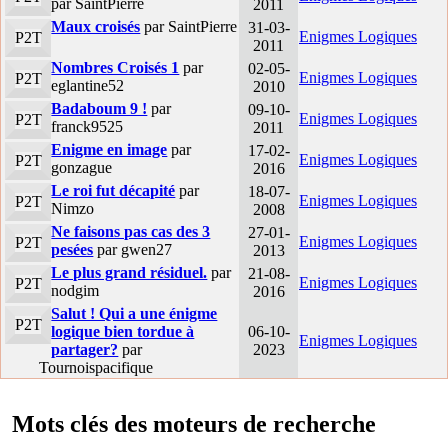
par SaintPierre
2011
Maux croisés
par SaintPierre
31-03-
Enigmes Logiques
P2T
2011
Nombres Croisés 1
par
02-05-
Enigmes Logiques
P2T
eglantine52
2010
Badaboum 9 !
par
09-10-
Enigmes Logiques
P2T
franck9525
2011
Enigme en image
par
17-02-
Enigmes Logiques
P2T
gonzague
2016
Le roi fut décapité
par
18-07-
Enigmes Logiques
P2T
Nimzo
2008
Ne faisons pas cas des 3
27-01-
Enigmes Logiques
P2T
pesées
par gwen27
2013
Le plus grand résiduel.
par
21-08-
Enigmes Logiques
P2T
nodgim
2016
Salut ! Qui a une énigme
P2T
logique bien tordue à
06-10-
Enigmes Logiques
partager?
par
2023
Tournoispacifique
Mots clés des moteurs de recherche