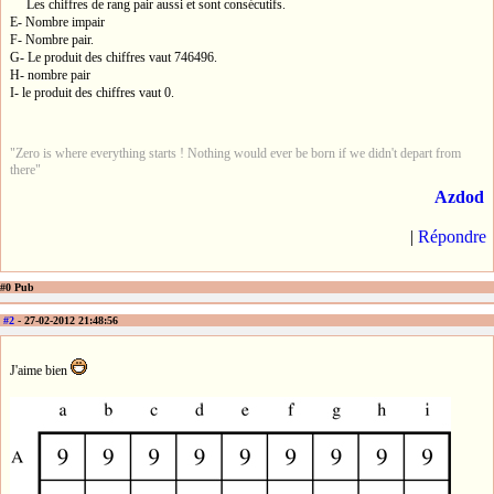
Les chiffres de rang pair aussi et sont consécutifs.
E- Nombre impair
F- Nombre pair.
G- Le produit des chiffres vaut 746496.
H- nombre pair
I- le produit des chiffres vaut 0.
"Zero is where everything starts ! Nothing would ever be born if we didn't depart from
there"
Azdod
|
Répondre
#0 Pub
#2
- 27-02-2012 21:48:56
J'aime bien