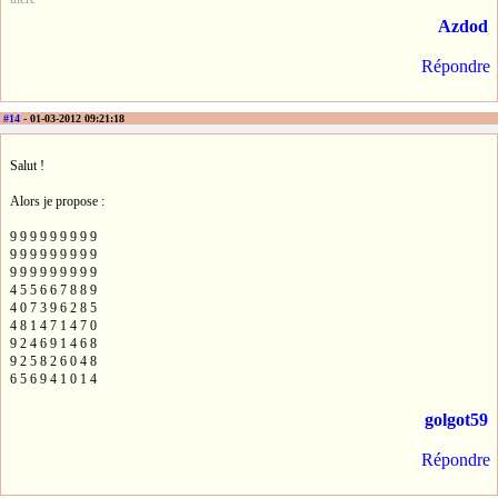
Azdod
Répondre
#14
- 01-03-2012 09:21:18
Salut !
Alors je propose :
9 9 9 9 9 9 9 9 9
9 9 9 9 9 9 9 9 9
9 9 9 9 9 9 9 9 9
4 5 5 6 6 7 8 8 9
4 0 7 3 9 6 2 8 5
4 8 1 4 7 1 4 7 0
9 2 4 6 9 1 4 6 8
9 2 5 8 2 6 0 4 8
6 5 6 9 4 1 0 1 4
golgot59
Répondre