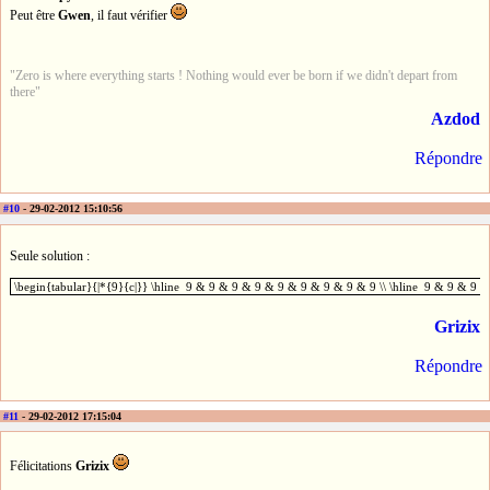
Peut être
Gwen
, il faut vérifier
"Zero is where everything starts ! Nothing would ever be born if we didn't depart from
there"
Azdod
Répondre
#10
- 29-02-2012 15:10:56
Seule solution :
\begin{tabular}{|*{9}{c|}} \hline 9 & 9 & 9 & 9 & 9 & 9 & 9 & 9 & 9 \\ \hline 9 & 9 & 9 
\begin{tabular}{|*{9}{c|}} \hline 9 & 9 & 9 & 9 & 9 & 9 & 9 & 9 & 9 \\ \hline 9 & 9 & 9 
Grizix
Répondre
#11
- 29-02-2012 17:15:04
Félicitations
Grizix