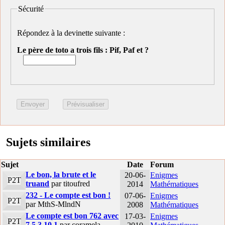
Sécurité
Répondez à la devinette suivante :
Le père de toto a trois fils : Pif, Paf et ?
Sujets similaires
Sujet
Date
Forum
Le bon, la brute et le
20-06-
Enigmes
P2T
truand
par titoufred
2014
Mathématiques
232 - Le compte est bon !
07-06-
Enigmes
P2T
par MthS-MlndN
2008
Mathématiques
Le compte est bon 762 avec
17-03-
Enigmes
P2T
7 5 3 10 1
par coramela