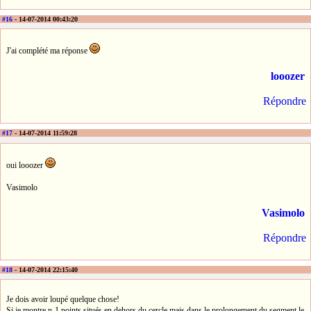
#16
- 14-07-2014 00:43:20
J'ai complété ma réponse
looozer
Répondre
#17
- 14-07-2014 11:59:28
oui looozer
Vasimolo
Vasimolo
Répondre
#18
- 14-07-2014 22:15:40
Je dois avoir loupé quelque chose!
Si je montre n-1 points situés en dehors du cercle mais dans le prolongement du segment le