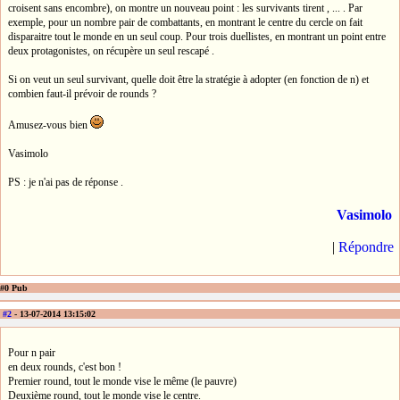
croisent sans encombre), on montre un nouveau point : les survivants tirent , ... . Par
exemple, pour un nombre pair de combattants, en montrant le centre du cercle on fait
disparaitre tout le monde en un seul coup. Pour trois duellistes, en montrant un point entre
deux protagonistes, on récupère un seul rescapé .
Si on veut un seul survivant, quelle doit être la stratégie à adopter (en fonction de n) et
combien faut-il prévoir de rounds ?
Amusez-vous bien
Vasimolo
PS : je n'ai pas de réponse .
Vasimolo
|
Répondre
#0 Pub
#2
- 13-07-2014 13:15:02
Pour n pair
en deux rounds, c'est bon !
Premier round, tout le monde vise le même (le pauvre)
Deuxième round, tout le monde vise le centre.