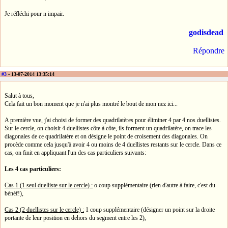
Je réfléchi pour n impair.
godisdead
Répondre
#3
- 13-07-2014 13:35:14
Salut à tous,
Cela fait un bon moment que je n'ai plus montré le bout de mon nez ici...
A première vue, j'ai choisi de former des quadrilatères pour éliminer 4 par 4 nos duellistes.
Sur le cercle, on choisit 4 duellistes côte à côte, ils forment un quadrilatère, on trace les
diagonales de ce quadrilatère et on désigne le point de croisement des diagonales. On
procède comme cela jusqu'à avoir 4 ou moins de 4 duellistes restants sur le cercle. Dans ce
cas, on finit en appliquant l'un des cas particuliers suivants:
Les 4 cas particuliers:
Cas 1 (1 seul duelliste sur le cercle) :
o coup supplémentaire (rien d'autre à faire, c'est du
bénèf!),
Cas 2 (2 duellistes sur le cercle) :
1 coup supplémentaire (désigner un point sur la droite
portante de leur position en dehors du segment entre les 2),