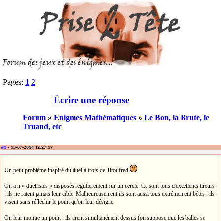
Pages:
1
2
Écrire une réponse
Forum
»
Enigmes Mathématiques
»
Le Bon, la Brute, le
Truand, etc
#1
- 13-07-2014 12:27:17
Un petit problème inspiré du duel à trois de Titoufred
On a n « duellistes » disposés régulièrement sur un cercle. Ce sont tous d'excellents tireurs
: ils ne ratent jamais leur cible. Malheureusement ils sont aussi tous extrêmement bêtes : ils
visent sans réfléchir le point qu'on leur désigne.
On leur montre un point : ils tirent simultanément dessus (on suppose que les balles se