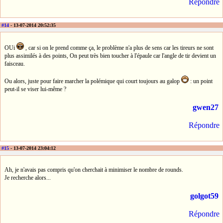
Répondre
#14
- 13-07-2014 20:52:35
OUi
, car si on le prend comme ça, le problème n'a plus de sens car les tireurs ne sont
plus assimilés à des points, On peut très bien toucher à l'épaule car l'angle de tir devient un
faisceau.
Ou alors, juste pour faire marcher la polémique qui court toujours au galop
: un point
peut-il se viser lui-même ?
gwen27
Répondre
#15
- 13-07-2014 23:04:12
Ah, je n'avais pas compris qu'on cherchait à minimiser le nombre de rounds.
Je recherche alors...
golgot59
Répondre