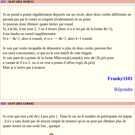
#23
- 16-07-2014 10:08:51
Si on prend n points régulièrement disposés sur un cercle, alors deux cordes différentes ne
passant pas par le centre se coupent (évidemment) en un point.
Je pourrais donc éliminer quatre tireurs par round.
Si, à la fin, il me reste 2, 3 ou 4 tireurs (donc si n n’est pas de la forme 4k+1),
il me faudra un round supplémentaire.
Si n = 4k+1, alors k rounds, et si n <> 4k+1, alors k+1 rounds.
Je suis par contre incapable de démontrer si plus de deux cordes peuvent être
(ou non) concourantes, ce qui est le vrai intérêt de cette énigme.
Je suis parti de n points de la forme Mk(cos(ak);sin(ak)) avec ak=2k.pi/n pour
n variant de 0 à n-1, ou si on veut n points d’affixe exp(i.2k.pi/n)
Mais je n’arrive pas à avancer.
Franky1103
Répondre
#24
- 16-07-2014 13:04:02
Je crois que tout a été dit ( à peu près ) . Dans le cas ou le nombre de participants est impair
, il n'y a sans doute pas de moyen simple de montrer qu'on ne peut pas éliminer plus de
quatre tireurs en une seule fois , quoique ...