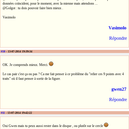
données coïncident, pour le moment, avec la mienne mais attendons ...
@Golgot : tu dois pouvoir faire bien mieux .
Vasimolo
Vasimolo
Répondre
#10
- 13-07-2014 19:39:34
OK. Je comprends mieux. Merci.
Le cas pair c'est ça ou pas ? Ca me fait penser à ce problème du "relier ces 9 points avec 4
traits" où il faut penser à sortir de la figure.
gwen27
Répondre
#11
- 13-07-2014 19:42:22
Oui Gwen mais tu peux aussi rester dans le disque , ou plutôt sur le cercle