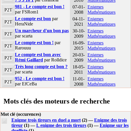
2010
Mathématiques
981 - Le compte est bon !
07-01-
Enigmes
P2T
par FSRom1
2008
Mathématiques
Le compte est bon
par
04-11-
Enigmes
P2T
HeraNide
2021
Mathématiques
Un marcheur d'un bon pas
30-10-
Enigmes
P2T
par scarta
2009
Mathématiques
Le compte est bon !
par
16-09-
Enigmes
P2T
Rarouuu
2015
Mathématiques
Le compte est bon avec
20-03-
Enigmes
P2T
Rémi Gaillard
par Rolldice
2009
Mathématiques
Très long compte est bon ?
18-05-
Enigmes
P2T
par scarta
2011
Mathématiques
952 - Le compte est bon !
11-01-
Enigmes
P2T
par EfCeBa
2008
Mathématiques
Mots clés des moteurs de recherche
Mot clé (occurences)
Enigme trois tireurs en duel a mort
(2) —
Enigme des trois
tireur
(1) —
L enigme des trois tireurs
(1) —
Enigme sur les
duelliste
(1) —