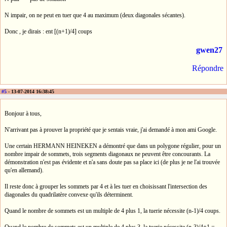
N impair, on ne peut en tuer que 4 au maximum (deux diagonales sécantes).
Donc , je dirais : ent [(n+1)/4] coups
gwen27
Répondre
#5
- 13-07-2014 16:38:45
Bonjour à tous,
N'arrivant pas à prouver la propriété que je sentais vraie, j'ai demandé à mon ami Google.
Une certain HERMANN HEINEKEN a démontré que dans un polygone régulier, pour un
nombre impair de sommets, trois segments diagonaux ne peuvent être concourants. La
démonstration n'est pas évidente et n'a sans doute pas sa place ici (de plus je ne l'ai trouvée
qu'en allemand).
Il reste donc à grouper les sommets par 4 et à les tuer en choisissant l'intersection des
diagonales du quadrilatère convexe qu'ils déterminent.
Quand le nombre de sommets est un multiple de 4 plus 1, la tuerie nécessite (n-1)/4 coups.
Quand le nombre de sommets est un multiple de 4 plus 3, la tuerie nécessite (n-3)/4+1 =