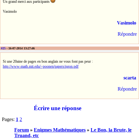
Un grand merci aux participants
Vasimolo
Vasimolo
Répondre
#25
- 16-07-2014 13:27:46
Si une 20aine de pages en bon anglais ne vous font pas peur :
http://www-math.mit.edu/~poonen/papers/ngon.pdf
scarta
Répondre
Écrire une réponse
Pages:
1
2
Forum
»
Enigmes Mathématiques
»
Le Bon, la Brute, le
Truand, etc