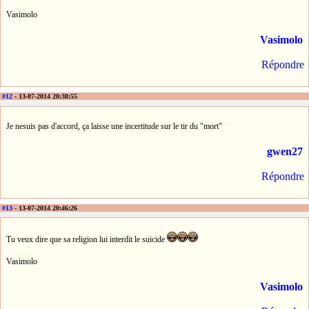
Vasimolo
Vasimolo
Répondre
#12
- 13-07-2014 20:38:55
Je nesuis pas d'accord, ça laisse une incertitude sur le tir du "mort"
gwen27
Répondre
#13
- 13-07-2014 20:46:26
Tu veux dire que sa religion lui interdit le suicide
Vasimolo
Vasimolo