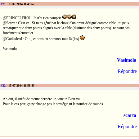
#21
- 15-07-2014 11:43:52
@PRINCELEROI : Je n'ai rien compris
@Scarta : C'est ça . Si tu es gêné par le choix d'un tireur désigné comme cible , tu peux
remarquer que deux points alignés avec la cible (distincte des deux points) ne vont pas
forcément s'entretuer .
@Godisdead : Oui , et nous en sommes tous là (las)
Vasimolo
Vasimolo
Répondre
#22
- 15-07-2014 11:58:43
Ah oui, il suffit de mettre derrière un joueur. Bien vu.
Pour le cas pair, ça ne change pas la stratégie ni le nombre de rounds
scarta
Répondre