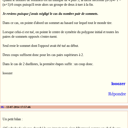
(n+1)/4 coups puisqu'il reste alors un groupe de deux à tuer à la fin.
Je reviens puisque j'avais négligé le cas du nombre pair de sommets.
Dans ce cas, on pointe d'abord un sommet au hasard sur lequel tout le monde tire.
Lorsque celui-ci est tué, on pointe le centre de symétrie du polygone initial et toutes les
paires de sommets opposés s'entre-tuent.
Seul reste le sommet dont l'opposé avait été tué au début.
Deux coups suffisent donc pour les cas pairs supérieurs à 2.
Dans le cas de 2 duellistes, la première étapes suffit : un coup donc.
looozer
looozer
Répondre
#6
- 13-07-2014 17:57:46
Un petit bilan :