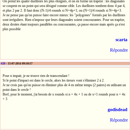
On prend les quatre duellistes les plus éloignés, et on en forme un trapèze : les diagonales
se coupent en un point qui sera désigné comme cible. Les duellistes tombent donc 4 par 4,
et plus 2 par 2. Il faut donc (N-1)/4 rounds si N=4p+1; ou (N+1)/4 rounds si N=4p+3.
Je ne pense pas qu'on puisse faire encore mieux: les "polygones" formés par les duellistes
sont irréguliers. Rien n'impose que leurs diagonales soient concourantes. Pour un trapèze,
deux droites étant toujours parallèles ou concourantes, ça passe encore mais après ça n'est
plus possible
scarta
Répondre
#20
- 15-07-2014 09:10:57
Pour n impair, je ne trouve rien de transcendant !
Si le point d'impact est dans le cercle, alors les tireurs vont s'éliminer 2 à 2.
Je ne crois pas qu'on puisse en éliminer plus de 4 en même temps (2 paires) en utilisant un
point dans le cercle !
Bref, pour le moment, j'ai besoin de x rounds si n = 4x + 1 ou de x+1 rounds pour n = 4x
+ 3
godisdead
Répondre