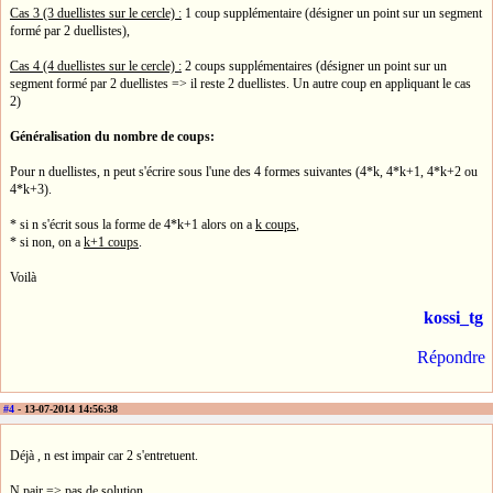
Cas 3 (3 duellistes sur le cercle) :
1 coup supplémentaire (désigner un point sur un segment
formé par 2 duellistes),
Cas 4 (4 duellistes sur le cercle) :
2 coups supplémentaires (désigner un point sur un
segment formé par 2 duellistes => il reste 2 duellistes. Un autre coup en appliquant le cas
2)
Généralisation du nombre de coups:
Pour n duellistes, n peut s'écrire sous l'une des 4 formes suivantes (4*k, 4*k+1, 4*k+2 ou
4*k+3).
* si n s'écrit sous la forme de 4*k+1 alors on a
k coups
,
* si non, on a
k+1 coups
.
Voilà
kossi_tg
Répondre
#4
- 13-07-2014 14:56:38
Déjà , n est impair car 2 s'entretuent.
N pair => pas de solution