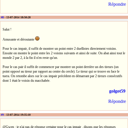
Répondre
#8
- 13-07-2014 18:50:28
Salut !
Amusante et déroutante
Pour le cas impair, il suffit de montrer un point entre 2 duellistes directement voisins.
Ensuite on montre le point entre les 2 voisins suivants et ainsi de suite. On abat ainsi tout le
monde 2 par 2, à la fin il n'en reste qu'un.
Pour le cas pair il suffit de commencer par montrer un point derrière un des tireurs (un
point opposé au tireur par rapport au centre du cercle). Le tireur qui se trouve en face le
tuera. On retombe alors sur le cas impair précédent en démarrant par 2 tireurs consécutifs
dont 1 était le voisin du macchabée.
golgot59
Répondre
#9
- 13-07-2014 19:35:10
@Gwen : je n'ai pas de réponse certaine pour le cas impair , disons que les réponses