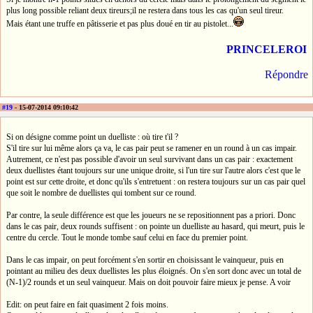
plus long possible reliant deux tireurs;il ne restera dans tous les cas qu'un seul tireur.
Mais étant une truffe en pâtisserie et pas plus doué en tir au pistolet...
PRINCELEROI
Répondre
#19
- 15-07-2014 09:10:42
Si on désigne comme point un duelliste : où tire t'il ?
S'il tire sur lui même alors ça va, le cas pair peut se ramener en un round à un cas impair.
Autrement, ce n'est pas possible d'avoir un seul survivant dans un cas pair : exactement
deux duellistes étant toujours sur une unique droite, si l'un tire sur l'autre alors c'est que le
point est sur cette droite, et donc qu'ils s'entretuent : on restera toujours sur un cas pair quel
que soit le nombre de duellistes qui tombent sur ce round.
Par contre, la seule différence est que les joueurs ne se repositionnent pas a priori. Donc
dans le cas pair, deux rounds suffisent : on pointe un duelliste au hasard, qui meurt, puis le
centre du cercle. Tout le monde tombe sauf celui en face du premier point.
Dans le cas impair, on peut forcément s'en sortir en choisissant le vainqueur, puis en
pointant au milieu des deux duellistes les plus éloignés. On s'en sort donc avec un total de
(N-1)/2 rounds et un seul vainqueur. Mais on doit pouvoir faire mieux je pense. A voir
Edit: on peut faire en fait quasiment 2 fois moins.