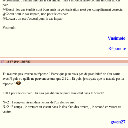
@Godisdead : n'a pas cherché le cas impair mais s'est débarrassé comme un chef du cas
pair .
@Kossi : les cas étudiés sont bons mais la généralisation n'est pas complètement correcte.
@Gwen : oui le cas impair , non pour le cas pair .
@Loozer : on est d'accord pour le cas impair .
Vasimolo
Vasimolo
Répondre
#7
- 13-07-2014 18:07:33
Tu n'aurais pas inversé ta réponse ? Parce que je ne vois pas de possibilité de s'en sortir
avec N pair vu qu'ils ne peuvent se tuer que 2 à 2... Et puis, je croyais que tu n'avais pas la
réponse ?
EDIT pour le cas pair : Tu n'as pas dit que le point visé était dans le "cercle"
N=2 : 1 coup en visant dans le dos de l'un d'entre eux
N>2 : 2 coups , le premier en visant dans le dos d'un des tireurs, , le second en visant au
centre.
gwen27