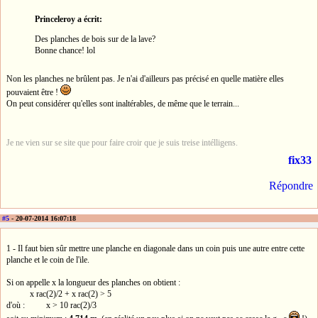
Princeleroy a écrit:
Des planches de bois sur de la lave?
Bonne chance! lol
Non les planches ne brûlent pas. Je n'ai d'ailleurs pas précisé en quelle matière elles
pouvaient être !
On peut considérer qu'elles sont inaltérables, de même que le terrain...
Je ne vien sur se site que pour faire croir que je suis treise intélligens.
fix33
Répondre
#5
- 20-07-2014 16:07:18
1 - Il faut bien sûr mettre une planche en diagonale dans un coin puis une autre entre cette
planche et le coin de l'ile.
Si on appelle x la longueur des planches on obtient :
x rac(2)/2 + x rac(2) > 5
d'où : x > 10 rac(2)/3