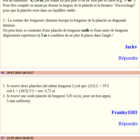
soit au minimum :
4,714 m,
(en réalité un peu plus si on ne veut pas se casse la g...e
!)
Pour être complet on aurait pu donner la largeur de la planche et la distance "d'accrochage"
pour que la planche reste dans un équilibre stable.
2 - La somme des longueurs diminue lorsque la longueur de la planche en diagonale
diminue.
On peut donc se contenter d'une planche de longueur
nulle
et d'une autre de longueur
(légèrement supérieure à)
5 m
à condition de ne plus la placer dans l'angle !
Jackv
Répondre
#6
- 20-07-2014 18:13:57
1. Je trouve deux planches (de même longueur L) tel que: (3/2).L = 5V2
soit L = (10/3).V2 = env. 4,72 m
2. Je trouve une seule planche de longueur 5,01 m (si, pour un bon appui,
5 mm suffisent)
Franky1103
Répondre
#7
- 21-07-2014 10:45:35