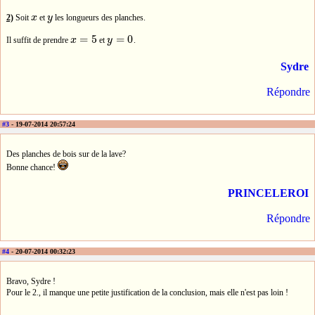
2)
Soit
x
et
y
les longueurs des planches.
x
y
=
5
=
0
Il suffit de prendre
x
et
y
.
x
=
5
y
=
0
Sydre
Répondre
#3
- 19-07-2014 20:57:24
Des planches de bois sur de la lave?
Bonne chance!
PRINCELEROI
Répondre
#4
- 20-07-2014 00:32:23
Bravo, Sydre !
Pour le 2., il manque une petite justification de la conclusion, mais elle n'est pas loin !