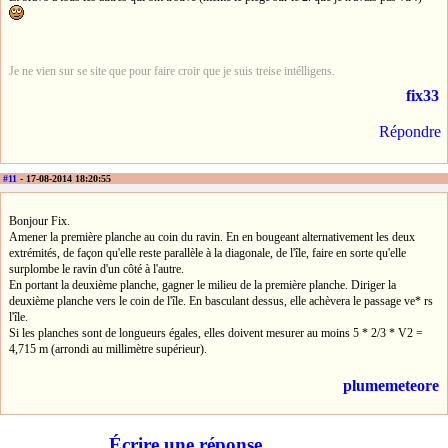
Je ne vien sur se site que pour faire croir que je suis treise intélligens.
fix33
Répondre
#11
- 17-08-2014 18:20:55
Bonjour Fix.
Amener la première planche au coin du ravin. En en bougeant alternativement les deux
extrémités, de façon qu'elle reste parallèle à la diagonale, de l'île, faire en sorte qu'elle
surplombe le ravin d'un côté à l'autre.
En portant la deuxième planche, gagner le milieu de la première planche. Diriger la
deuxième planche vers le coin de l'île. En basculant dessus, elle achèvera le passage ve* rs
l'île.
Si les planches sont de longueurs égales, elles doivent mesurer au moins 5 * 2/3 * V2 =
4,715 m (arrondi au millimètre supérieur).
plumemeteore
Écrire une réponse