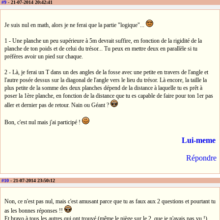
#9
- 21-07-2014 20:42:41
Je suis nul en math, alors je ne ferai que la partie "logique"...
1 - Une planche un peu supérieure à 5m devrait suffire, en fonction de la rigidité de la
planche de ton poids et de celui du trésor... Tu peux en mettre deux en parallèle si tu
préfères avoir un pied sur chaque.
2 - Là, je ferai un T dans un des angles de la fosse avec une petite en travers de l'angle et
l'autre posée dessus sur la diagonal de l'angle vers le lieu du trésor. Là encore, la taille la
plus petite de la somme des deux planches dépend de la distance à laquelle tu es prêt à
poser la 1ère planche, en fonction de la distance que tu es capable de faire pour ton 1er pas
aller et dernier pas de retour. Nain ou Géant ?
Bon, c'est nul mais j'ai participé !
Lui-meme
Répondre
#10
- 21-07-2014 23:50:12
Non, ce n'est pas nul, mais c'est amusant parce que tu as faux aux 2 questions et pourtant tu
as les bonnes réponses !!
Et bravo à tous les autres qui ont trouvé (même le piège sur le 2. que je n'avais pas vu !)