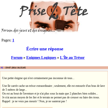
Pages:
1
Écrire une réponse
Forum
»
Enigmes Logiques
»
L'Île au Trésor
#1
- 19-07-2014 16:35:05
Une petite énigme qui n'est certainement pas inconnue de tous...
Une île carrée cache un trésor extraordinaire ; seulement, elle est entourée d'un bras de lave
de 5 mètres de large...
On est au bout de l'aventure et je n'ai plus sous la main que 2 planches bien solides...
Je n'ai aucun moyen de les lier et le terrain ne permet pas de creuser ou faire des trous.
Rappel : je ne veux pas mourir ! Non, je ne sauterai pas !