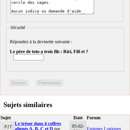
Sécurité
Répondez à la devinette suivante :
Le père de toto a trois fils : Riri, Fifi et ?
Sujets similaires
Sujet
Date
Forum
Le trésor dans 4 coffres
05-02-
P2T
alignés A, B, C et D
par
Enigmes Logiques