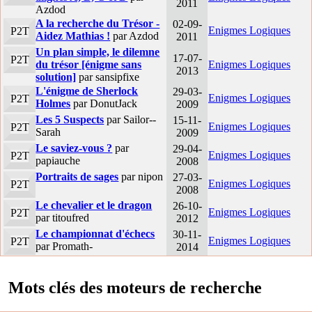
2011
Azdod
A la recherche du Trésor -
02-09-
Enigmes Logiques
P2T
Aidez Mathias !
par Azdod
2011
Un plan simple, le dilemne
17-07-
P2T
du trésor [énigme sans
Enigmes Logiques
2013
solution]
par sansipfixe
L'énigme de Sherlock
29-03-
Enigmes Logiques
P2T
Holmes
par DonutJack
2009
Les 5 Suspects
par Sailor--
15-11-
Enigmes Logiques
P2T
Sarah
2009
Le saviez-vous ?
par
29-04-
Enigmes Logiques
P2T
papiauche
2008
Portraits de sages
par nipon
27-03-
Enigmes Logiques
P2T
2008
Le chevalier et le dragon
26-10-
Enigmes Logiques
P2T
par titoufred
2012
Le championnat d'échecs
30-11-
Enigmes Logiques
P2T
par Promath-
2014
Mots clés des moteurs de recherche