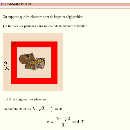
#2
- 19-07-2014 19:12:50
On suppose que les planches sont de largeurs négligeables.
1)
On place les planches dans un coin de la manière suivante :
Soit
x
la longueur des planches.
x
–
x
√
5
⋅
2
−
=
On cherche
x
tel que
x
.
x
5
⋅
2
−
x
2
=
x
2
–
√
10
⋅
2
=
≈
4
,
7
x
x
=
10
⋅
2
3
≈
4
,
7
3