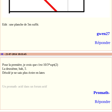
Edit : une planche de 5m suffit.
gwen27
Répondre
#8
- 21-07-2014 18:11:45
Pour la première, je crois que c'est 10/3*sqrt(2)
La deuxième, bah, 5.
Désolé je ne sais plus écrire en latex
Un promath- actif dans un forum actif
Promath-
Répondre