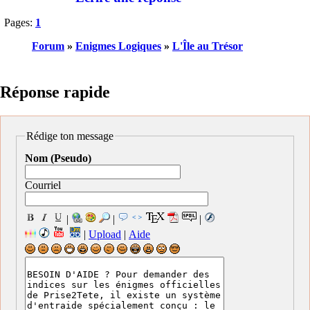
Pages:
1
Forum
»
Enigmes Logiques
»
L'Île au Trésor
Réponse rapide
Rédige ton message
Nom (Pseudo)
Courriel
|
|
|
|
Upload
|
Aide