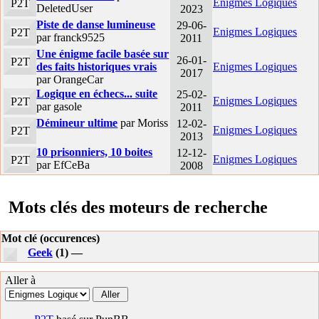
Enigmes Logiques
P2T
DeletedUser
2023
Piste de danse lumineuse
29-06-
Enigmes Logiques
P2T
par franck9525
2011
Une énigme facile basée sur
26-01-
P2T
des faits historiques vrais
Enigmes Logiques
2017
par OrangeCar
Logique en échecs... suite
25-02-
Enigmes Logiques
P2T
par gasole
2011
Démineur ultime
par Moriss
12-02-
Enigmes Logiques
P2T
2013
10 prisonniers, 10 boites
12-12-
Enigmes Logiques
P2T
par EfCeBa
2008
Mots clés des moteurs de recherche
Mot clé (occurences)
Geek
(1) —
Aller à