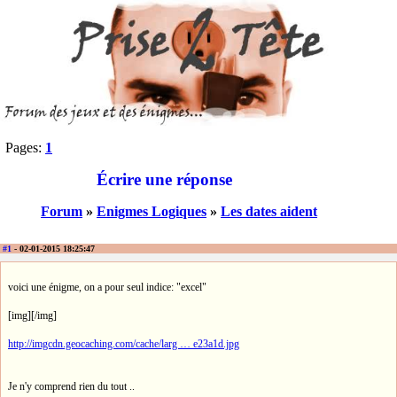
Pages:
1
Écrire une réponse
Forum
»
Enigmes Logiques
»
Les dates aident
#1
- 02-01-2015 18:25:47
voici une énigme, on a pour seul indice: "excel"
[img][/img]
http://imgcdn.geocaching.com/cache/larg … e23a1d.jpg
Je n'y comprend rien du tout ..