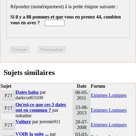
Répondez (numériquement) à la petite énigme suivante :
Si il y a 88 pommes et que vous en prenez 44, combien
vous en avez ?
Sujets similaires
Sujet
Date
Forum
Dates baba
par
06-05-
Enigmes Logiques
P2T
darkcod03100
2011
Qu'est-ce que ces 3 dates
23-08-
P2T
ont en commun ?
par
Enigmes Logiques
2013
nakatine
Voiture
par jeremie911
28-07-
Enigmes Logiques
P2T
2008
VOIR la suite ...
par
03-03-