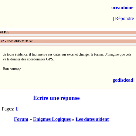
oceantoine
|
Répondre
#0 Pub
#2
- 02-01-2015 21:31:52
de toute évidence, il faut mettre ces dates sur excel et changer le format. J'imagine que cela
va te donner des coordonnées GPS.
Bon courage
godisdead
Écrire une réponse
Pages:
1
Forum
»
Enigmes Logiques
»
Les dates aident