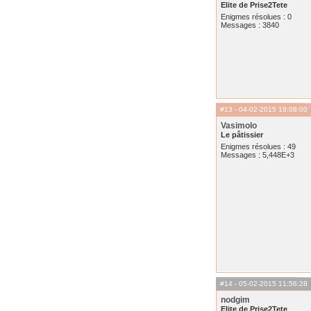
Elite de Prise2Tete
Enigmes résolues : 0
Messages : 3840
#13
- 04-02-2015 19:08:00
Vasimolo
Le pâtissier
Enigmes résolues : 49
Messages : 5,448E+3
#14
- 05-02-2015 11:56:28
nodgim
Elite de Prise2Tete