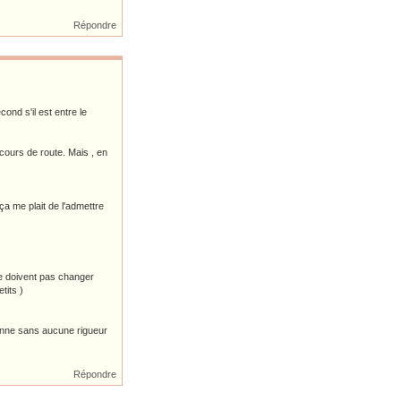
Répondre
cond s'il est entre le
 cours de route. Mais , en
ça me plait de l'admettre
ne doivent pas changer
tits )
enne sans aucune rigueur
Répondre