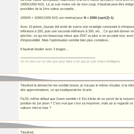
1000/(1000-N/2). Là, je suis moins sûr de mon coup, il faudrait peut-être intégr
possibles de la 1ère valeur acceptée...
1000/N + 1000/(1000-N/2) est minimal pour
N = 2000 (sqrt(2)-1)
Avec 10 jetons, j'aurais été tenté de suivre une stratégie consistant à m'impos
inférieure à 200, puis une seconde inférieure à 300, etc... Ce qui doit donner
pioches, ce qui est beaucoup mieux que 2047 ou plus si on accepte tout, ave
d'impossibilité. Mais l'optimisation semble bien plus complexe...
Il faudrait étudier avec 3 tirages...
Je ne vien sur se site que pour faire croir que je suis treise intélligens.
Titoufred la démarche me semble bonne, je n'ai pas le même résultat, ni la même
des approximations, ce qui expliquerait les écarts.
Fix33, même défaut que Gwen semble t il: Est il licite de se servir de la moyen
position du 1er jeton ? C'est vrai que c'est sa moyenne, mais as tu regardé ce 
valeurs mini et max ?
Titoufred,