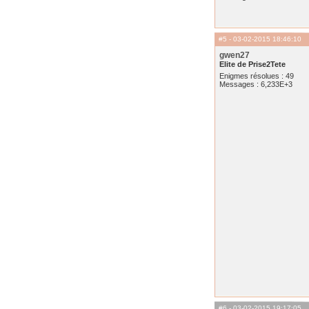
#5
- 03-02-2015 18:46:10
gwen27
Elite de Prise2Tete
Enigmes résolues : 49
Messages : 6,233E+3
#6
- 03-02-2015 19:17:05