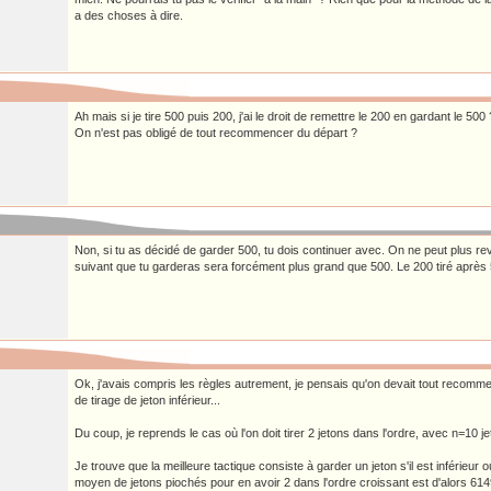
a des choses à dire.
Ah mais si je tire 500 puis 200, j'ai le droit de remettre le 200 en gardant le 500 
On n'est pas obligé de tout recommencer du départ ?
Non, si tu as décidé de garder 500, tu dois continuer avec. On ne peut plus reve
suivant que tu garderas sera forcément plus grand que 500. Le 200 tiré après 5
Ok, j'avais compris les règles autrement, je pensais qu'on devait tout recomm
de tirage de jeton inférieur...
Du coup, je reprends le cas où l'on doit tirer 2 jetons dans l'ordre, avec n=10 j
Je trouve que la meilleure tactique consiste à garder un jeton s'il est inférieur
moyen de jetons piochés pour en avoir 2 dans l'ordre croissant est d'alors 61