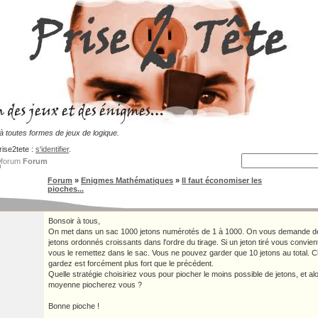
 toutes formes de jeux de logique.
rise2tete :
s'identifier
.
Forum
Forum
»
Enigmes Mathématiques
»
Il faut économiser les
pioches...
Bonsoir à tous,
On met dans un sac 1000 jetons numérotés de 1 à 1000. On vous demande de
jetons ordonnés croissants dans l'ordre du tirage. Si un jeton tiré vous convien
vous le remettez dans le sac. Vous ne pouvez garder que 10 jetons au total. 
gardez est forcément plus fort que le précédent.
Quelle stratégie choisiriez vous pour piocher le moins possible de jetons, et a
moyenne piocherez vous ?
Bonne pioche !