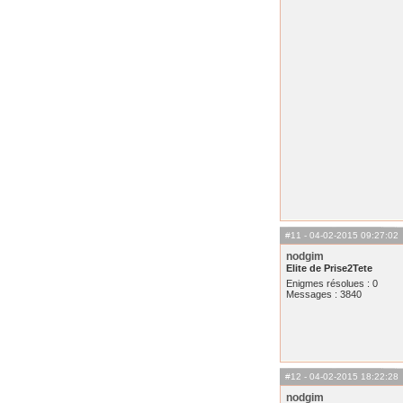
#11
- 04-02-2015 09:27:02
nodgim
Elite de Prise2Tete
Enigmes résolues : 0
Messages : 3840
#12
- 04-02-2015 18:22:28
nodgim