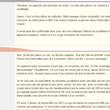
Titoufred, j'ai apporté une précision au texte. La suite des jetons se construit 1
modifiable.
Gwen, c'est un bon début de réflexion. Mais quelque chose m'inquiète, ton interv
retrouver au 4ème jeton à 800. Il te restera 6 jetons à piocher dans l'intervalle
chaud !
Il serait peut être préférable pour tous de vous attaquer d'abord au problème 
aiguisera l'analyse, même si il n'y a pas à espérer de récurrence....
Non, j'ai dit que dans ce cas, on devait s'adapter. Si je tire 200 au premier coup
révise mes intervalles pour les 9 suivants. Idem si je tire 1 (à mon avantage)
Je suppose juste (surement à tort) que, en moyenne, les fois "à mon avantage
désavantage" s'équilibrent. Car sur tous les essai que je ferai, j'aurai 191/2 
nombres tirés. Je peux aussi avoir 9 au moment de tirer le dernier nombre ...
Je ne suis pas un spécialiste du domaine, je balance juste une idée qui me se
un raccourci qui me parait (a peu près) sensé. En tout cas, avec un intervalle
coups dans le pire des cas de maudissement par la nature est de 100 en moye
ça rappelle quand même fortement le 55, et je ne pense pas que le résultat final 
indiscutable) sera proche et un peu inférieur à ce nombre.
PS avec 2 jetons, je prend 666 (ou 667) ce qui me laisse en moyenne 666 (ou 
comme une puissance ^n est le plus petit nombre possible pour un somme à prod