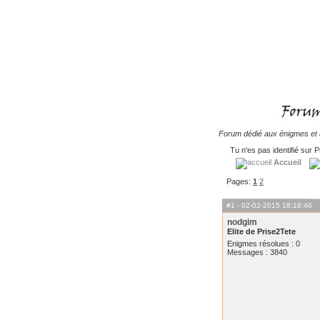
Forum dédié aux énigmes et à
Tu n'es pas identifié sur P
Accueil
Pages:
1
2
#1
- 02-02-2015 18:18:46
nodgim
Elite de Prise2Tete
Enigmes résolues : 0
Messages : 3840