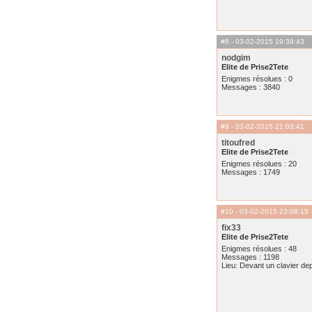
#8
- 03-02-2015 19:39:43
nodgim
Elite de Prise2Tete
Enigmes résolues : 0
Messages : 3840
#9
- 03-02-2015 21:03:41
titoufred
Elite de Prise2Tete
Enigmes résolues : 20
Messages : 1749
#10
- 03-02-2015 23:08:15
fix33
Elite de Prise2Tete
Enigmes résolues : 48
Messages : 1198
Lieu: Devant un clavier de