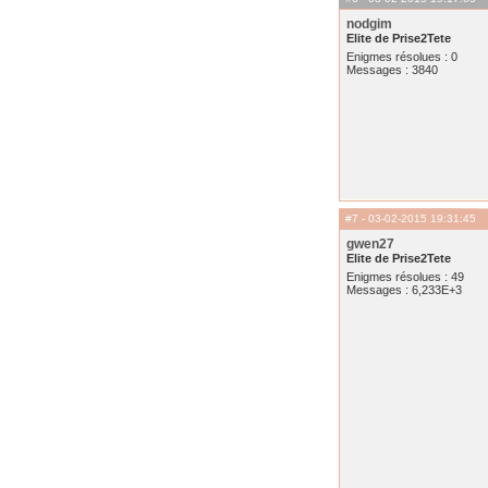
nodgim
Elite de Prise2Tete
Enigmes résolues : 0
Messages : 3840
#7
- 03-02-2015 19:31:45
gwen27
Elite de Prise2Tete
Enigmes résolues : 49
Messages : 6,233E+3