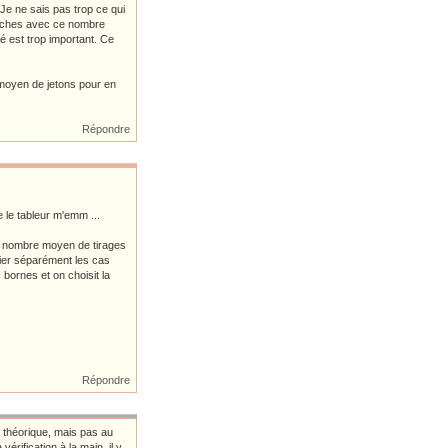
 Je ne sais pas trop ce qui
pioches avec ce nombre
é est trop important. Ce
 moyen de jetons pour en
Répondre
 le tableur m'emm ...
le nombre moyen de tirages
udier séparément les cas
bornes et on choisit la
Répondre
e théorique, mais pas au
érification à la main, il y