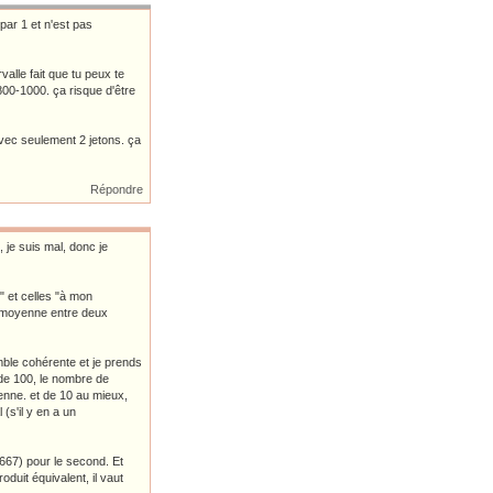
 par 1 et n'est pas
alle fait que tu peux te
 800-1000. ça risque d'être
avec seulement 2 jetons. ça
Répondre
, je suis mal, donc je
" et celles "à mon
en moyenne entre deux
mble cohérente et je prends
 de 100, le nombre de
nne. et de 10 au mieux,
(s'il y en a un
667) pour le second. Et
uit équivalent, il vaut