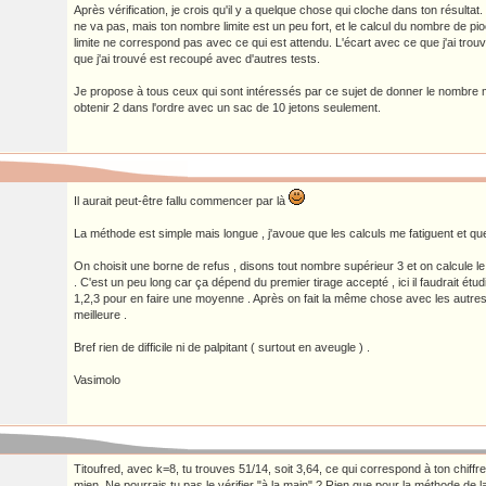
Après vérification, je crois qu'il y a quelque chose qui cloche dans ton résultat.
ne va pas, mais ton nombre limite est un peu fort, et le calcul du nombre de 
limite ne correspond pas avec ce qui est attendu. L'écart avec ce que j'ai trouv
que j'ai trouvé est recoupé avec d'autres tests.
Je propose à tous ceux qui sont intéressés par ce sujet de donner le nombre
obtenir 2 dans l'ordre avec un sac de 10 jetons seulement.
Il aurait peut-être fallu commencer par là
La méthode est simple mais longue , j'avoue que les calculs me fatiguent et que
On choisit une borne de refus , disons tout nombre supérieur 3 et on calcule 
. C'est un peu long car ça dépend du premier tirage accepté , ici il faudrait ét
1,2,3 pour en faire une moyenne . Après on fait la même chose avec les autres 
meilleure .
Bref rien de difficile ni de palpitant ( surtout en aveugle ) .
Vasimolo
Titoufred, avec k=8, tu trouves 51/14, soit 3,64, ce qui correspond à ton chiffr
mien. Ne pourrais tu pas le vérifier "à la main" ? Rien que pour la méthode de la v