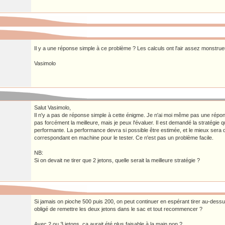
Il y a une réponse simple à ce problème ? Les calculs ont l'air assez monstru
Vasimolo
Salut Vasimolo,
Il n'y a pas de réponse simple à cette énigme. Je n'ai moi même pas une répon
pas forcément la meilleure, mais je peux l'évaluer. Il est demandé la stratégie qu
performante. La performance devra si possible être estimée, et le mieux sera de
correspondant en machine pour le tester. Ce n'est pas un problème facile.
NB:
Si on devait ne tirer que 2 jetons, quelle serait la meilleure stratégie ?
Si jamais on pioche 500 puis 200, on peut continuer en espérant tirer au-dess
obligé de remettre les deux jetons dans le sac et tout recommencer ?
Avec 2 ou 3 jetons, ça aurait été plus faisable à la main non ?