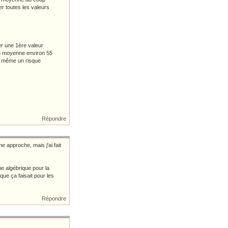
er toutes les valeurs
er une 1ère valeur
 en moyenne environ 55
c même un risque
Répondre
 approche, mais j'ai fait
ne algébrique pour la
que ça faisait pour les
Répondre