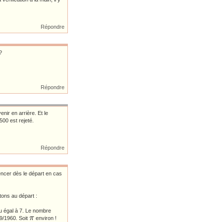
Répondre
?
Répondre
nir en arrière. Et le
00 est rejeté.
Répondre
encer dès le départ en cas
etons au départ :
 ou égal à 7. Le nombre
π
49/1960. Soit
environ !
π