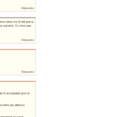
Répondre
ux miser sur le fait que tu
ups suivants. Ce n'est pas
Répondre
Répondre
ale N acceptable pour le
contré par ailleurs).
en moyenne au coup