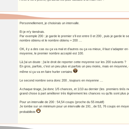
Personnellement, je choisirais un intervalle.
Et je m'y tiendrais.
Par exemple 200 : je garde le premier s'il est entre 0 et 200 , puis je garde le se
nombre obtenu et le nombre obtenu + 200 ....
OK, il y a des cas ou ça va mal et d'autres ou ça va mieux, il faut s'adapter en
moyenne, le premier nombre accepté est 100.
Là j'ai un doute : j'ai le droit de reporter cette moyenne sur les 200 suivants ?
En gros, parfois, c'est un peu plus et parfois un peu moins, mais en moyenne, 
même si ça va en faire hurler certains
Le second nombre sera donc 200 , toujours en moyenne ....
A chaque tirage, j'ai donc 1/5 chances, et 1/10 au dernier (les premiers tirés 
grand chose à part améliorer très légèrement les chances vu qu'ils sont plus pe
Pour un intervalle de 200 : 54,54 coups (proche du 55 intuitif)
Je tombe sur un minimum pour un intervalle de 191 , de 53, 76 coups en moy
probabiliste