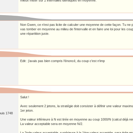
mieux miser sur 2 intervalles identiques en moyenne.
Non Gwen, ce n'est pas licite de calculer une moyenne de cette façon. Tu ne pe
vas tomber en moyenne au milieu de l'intervalle et en faire une loi pour les co
une répartition juste.
Edit : j'avais pas bien compris l'énoncé, du coup c'est n'imp
Salut !
Avec seulement 2 jetons, la stratégie doit consister à définir une valeur maxim
1er jeton.
puis 1748
Une valeur inférieure à N est tirée en moyenne au coup 1000/N (calcul déjà ren
La valeur acceptable sera en moyenne N/2.
La 2nde valeur acceptable, supérieure à la 1ère valeur acceptée, sera tirée 