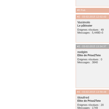
#0 Pub
#2
- 03-02-2015 12:02:43
Vasimolo
Le pâtissier
Enigmes résolues : 49
Messages : 5,448E+3
#3
- 03-02-2015 13:34:37
nodgim
Elite de Prise2Tete
Enigmes résolues : 0
Messages : 3840
#4
- 03-02-2015 13:58:48
titoufred
Elite de Prise2Tete
Enigmes résolues : 20
Messages : 1749