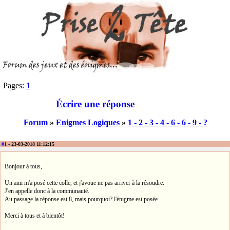
Pages:
1
Écrire une réponse
Forum
»
Enigmes Logiques
»
1 - 2 - 3 - 4 - 6 - 6 - 9 - ?
#1
- 23-03-2018 11:12:15
Bonjour à tous,
Un ami m'a posé cette colle, et j'avoue ne pas arriver à la résoudre.
J'en appelle donc à la communauté.
Au passage la réponse est 8, mais pourquoi? l'énigme est posée.
Merci à tous et à bientôt!