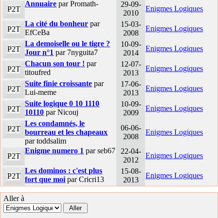
Annuaire
par Promath-
29-09-
Enigmes Logiques
P2T
2010
La cité du bonheur
par
15-03-
Enigmes Logiques
P2T
EfCeBa
2008
La demoiselle ou le tigre ?
10-09-
Enigmes Logiques
P2T
Jour n°1
par 7nyguita7
2014
Chacun son tour !
par
12-07-
Enigmes Logiques
P2T
titoufred
2013
Suite finie croissante
par
17-06-
Enigmes Logiques
P2T
Lui-meme
2013
Suite logique 0 10 1110
10-09-
Enigmes Logiques
P2T
10110
par Nicouj
2009
Les condamnés, le
06-06-
P2T
bourreau et les chapeaux
Enigmes Logiques
2008
par toddsalim
Enigme numero 1
par seb67
22-04-
Enigmes Logiques
P2T
2012
Les dominos : c'est plus
15-08-
Enigmes Logiques
P2T
fort que moi
par Cricri13
2013
Aller à