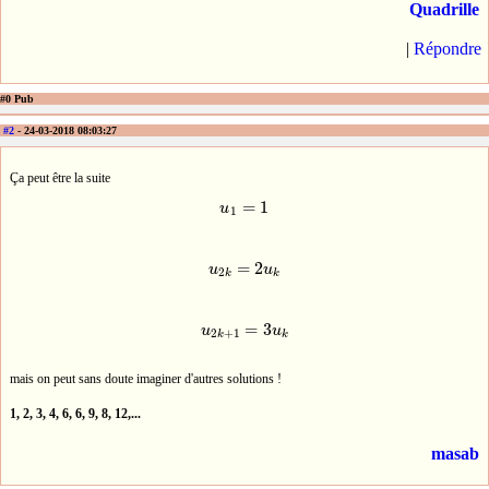
Quadrille
|
Répondre
#0 Pub
#2
- 24-03-2018 08:03:27
Ça peut être la suite
=
1
u
u
1
=
1
1
=
2
u
u
u
2
k
=
2
u
k
2
k
k
=
3
u
u
u
2
k
+
1
=
3
u
k
2
+
1
k
k
mais on peut sans doute imaginer d'autres solutions !
1, 2, 3, 4, 6, 6, 9, 8, 12,...
masab