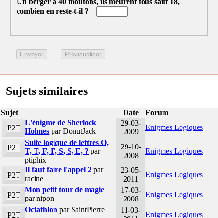
Un berger a 40 moutons, ils meurent tous sauf 18,
combien en reste-t-il ?
Sujets similaires
Sujet
Date
Forum
L'énigme de Sherlock
29-03-
Enigmes Logiques
P2T
Holmes
par DonutJack
2009
Suite logique de lettres O,
29-10-
P2T
T, T, F, F, S, S, E, ?
par
Enigmes Logiques
2008
ptiphix
Il faut faire l'appel 2
par
23-05-
Enigmes Logiques
P2T
racine
2011
Mon petit tour de magie
17-03-
Enigmes Logiques
P2T
par nipon
2008
Octathlon
par SaintPierre
11-03-
Enigmes Logiques
P2T