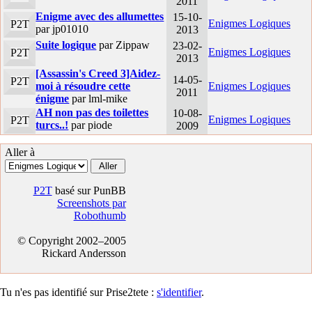
2011
Enigme avec des allumettes
15-10-
Enigmes Logiques
P2T
par jp01010
2013
Suite logique
par Zippaw
23-02-
Enigmes Logiques
P2T
2013
[Assassin's Creed 3]Aidez-
14-05-
P2T
moi à résoudre cette
Enigmes Logiques
2011
énigme
par lml-mike
AH non pas des toilettes
10-08-
Enigmes Logiques
P2T
turcs..!
par piode
2009
Aller à
P2T
basé sur PunBB
Screenshots par
Robothumb
© Copyright 2002–2005
Rickard Andersson
Tu n'es pas identifié sur Prise2tete :
s'identifier
.