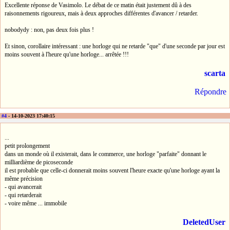
Excellente réponse de Vasimolo. Le débat de ce matin était justement dû à des
raisonnements rigoureux, mais à deux approches différentes d'avancer / retarder.
nobodydy : non, pas deux fois plus !
Et sinon, corollaire intéressant : une horloge qui ne retarde "que" d'une seconde par jour est
moins souvent à l'heure qu'une horloge... arrêtée !!!
scarta
Répondre
#4
- 14-10-2023 17:40:15
...
petit prolongement
dans un monde où il existerait, dans le commerce, une horloge "parfaite" donnant le
milliardième de picoseconde
il est probable que celle-ci donnerait moins souvent l'heure exacte qu'une horloge ayant la
même précision
- qui avancerait
- qui retarderait
- voire même ... immobile
DeletedUser