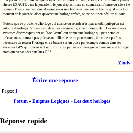
l'heure EXACTE dans la journée ni le jour d'après, mais en connaissant l'heure où elle a été
remise à l'heure, on peut quand même avoir une bonne estimation de l'heure qu'il est à tout
moment de la journée, alors qu'avec une horloge arrêtée, on ne peut rien déduire du tout.
Notons que ce problème d'horloge qui avance ou retarde n'est pas anodin puisqu'on est
entouré d'horloges "imprécises" dans nos ordinateurs, smartphones, etc... Ces nombreux
systèmes électroniques ont un "oscillateur" qui donne une horloge qui peut sembler
précise, mais pourtant pas précise au milliardième de picoseconde, donc il est parfois
nécessaire de recaler l'horloge en se basant sur un pulse par exemple comme dans les
systèmes GPS qui fournissent un PPS (pulse per second) très précis basé sur une horloge
atomique venant des satellites GPS.
Zindy
Écrire une réponse
Pages:
1
Forum
»
Enigmes Logiques
»
Les deux horloges
Réponse rapide