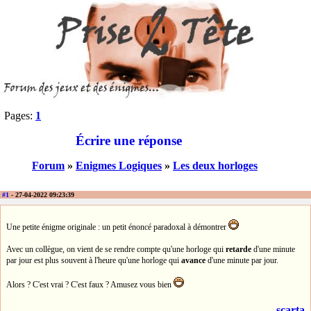
Pages:
1
Écrire une réponse
Forum
»
Enigmes Logiques
»
Les deux horloges
#1
- 27-04-2022 09:23:39
Une petite énigme originale : un petit énoncé paradoxal à démontrer
Avec un collègue, on vient de se rendre compte qu'une horloge qui
retarde
d'une minute
par jour est plus souvent à l'heure qu'une horloge qui
avance
d'une minute par jour.
Alors ? C'est vrai ? C'est faux ? Amusez vous bien
scarta