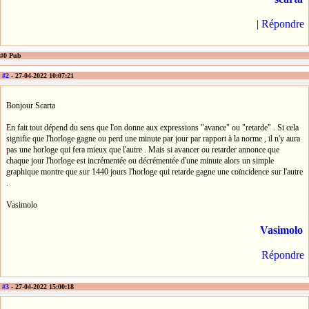
|
Répondre
#0 Pub
#2
- 27-04-2022 10:07:21
Bonjour Scarta
En fait tout dépend du sens que l'on donne aux expressions "avance" ou "retarde" . Si cela
signifie que l'horloge gagne ou perd une minute par jour par rapport à la norme , il n'y aura
pas une horloge qui fera mieux que l'autre . Mais si avancer ou retarder annonce que
chaque jour l'horloge est incrémentée ou décrémentée d'une minute alors un simple
graphique montre que sur 1440 jours l'horloge qui retarde gagne une coïncidence sur l'autre
.
Vasimolo
Vasimolo
Répondre
#3
- 27-04-2022 15:00:18