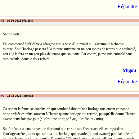
Répondre
#5
- 26-10-2023 07:12:44
Salut scarta !
J'ai commencé à réfléchir à l'énigme sur la base d'un retard qui s'accumule à chaque
minute. Soit l'horloge passera à la minute suivante en un peu moins de temps que souhaoté,
soit elle le fera en un peu plus de temps que souhaité. Par contre, je me suis emmelé dans
mes calculs, donc je dois refaire.
Migou
Répondre
#6
- 24-03-2024 18:08:41
Ca rejoint la fameuse conclusion qui conduit à dire qu'une horloge totalement en panne
donc arrêtée est plus souvent à l'heure qu'une horloge qui retarde, puisqu'elle donne l'heure
exacte deux fois par jour (si c'est une horloge à aiguilles heure / min)
Sauf qu'on a aucun moyen de dire quoi que ce soit sur l'heure actuelle en regardant
l'horloge arrêtée, alors que si on a une horloge qui retarde (ou qui avance) par exemple de 1
min par heure, et si on sait qu'on l'a remise à l'heure le matin, certes, elle ne donnera jamais