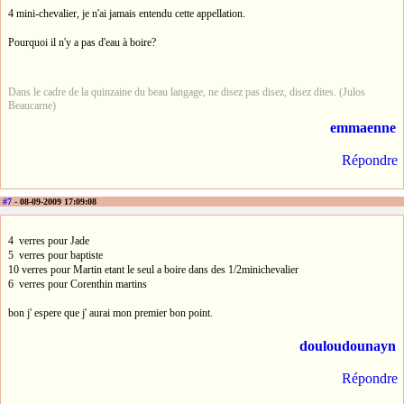
4 mini-chevalier, je n'ai jamais entendu cette appellation.
Pourquoi il n'y a pas d'eau à boire?
Dans le cadre de la quinzaine du beau langage, ne disez pas disez, disez dites. (Julos
Beaucarne)
emmaenne
Répondre
#7
- 08-09-2009 17:09:08
4 verres pour Jade
5 verres pour baptiste
10 verres pour Martin etant le seul a boire dans des 1/2minichevalier
6 verres pour Corenthin martins
bon j' espere que j' aurai mon premier bon point.
douloudounayn
Répondre