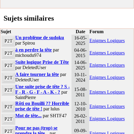
Sujets similaires
Sujet
Date
Forum
Un problème de sudoku
16-05-
Enigmes Logiques
P2T
par Spirou
2025
à en perdre la tête
par
04-06-
Enigmes Logiques
P2T
michoudu974
2015
Suite logique Prise de Tête
14-06-
Enigmes Logiques
P2T
par DeletedUser
2025
A faire tourner la tête
par
10-11-
Enigmes Logiques
P2T
DeletedUser
2024
Une suite prise de tête ? S -
15-08-
P2T
F - R - G - F - A - K - ?
par
Enigmes Logiques
2011
SaintPierre
Rôti ou Bouilli ?? Horrible
12-10-
Enigmes Logiques
P2T
prise de tête !
par lulus
2010
Mot de tête...
par SHTF47
26-02-
Enigmes Logiques
P2T
2011
Pour ne pas (trop) se
09-09-
P2T
prendre la tête...
par
Enigmes Logiques