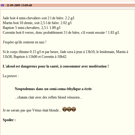
#8
- 11-09-2009 13:09:40
Jade boit 4 mini-chevaliers soit 2 l de bière. 2.2 g/l
Martin boit 10 demis, soit 2,5 l de bière. 2.02 g/l
Baptiste 5 mini-chevaliers, 2,5 l. 1.89 g/l
Corentin boit 6 verres, donc probablement 3 l de bière, s'il vomit ensuite ! 1.83 g/l.
J'espère qu'ils rentrent en taxi !
Si le corps élimine 0.15 g/l et par heure, Jade sera à jeun à 13h10, le lendemain, Martin à
11h58, Baptiste à 11h06 et Corentin à 10h42.
L'alcool est dangereux pour la santé, à consommer avec modération !
La preuve :
Neoptolemus dans un semi-coma éthylique a écrit:
...chatain clair avec des reflets blond vénusien...
Je ne savais pas que Vénus était blonde...
Spoiler :