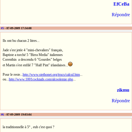
EfCeBa
Répondre
#5
- 07-09-2009 17:34:08
Ils ont bu chacun 2 litres...
Jade s'est jetée 4 "mini-chevaliers" français,
Baptiste a torché 5 "Birra Media" italiennes
Corenthin a descendu 6 "Gourdes" belges
et Martin s'est enfilé 7 "Half Pint" irlandaises...
Pour le reste...
http://www.stethonet.org/trucs/calcul.htm
...
ou...
http://www.1001cocktails.com/alcoolemie.php
...
zikmu
Répondre
#6
- 07-09-2009 19:03:04
la traditionnelle à 5° , euh c'est quoi ?