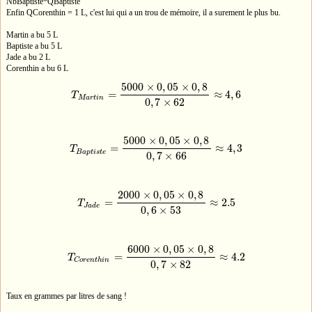
NbBaptiste*QBaptiste
Enfin QCorenthin = 1 L, c'est lui qui a un trou de mémoire, il a surement le plus bu.
Martin a bu 5 L
Baptiste a bu 5 L
Jade a bu 2 L
Corenthin a bu 6 L
5000
×
0
,
05
×
0
,
8
=
≈
4
,
6
T
T
M
a
r
t
i
n
=
5000
×
0
,
05
×
0
,
8
0
,
7
×
62
≈
4
,
6
M
a
r
t
i
n
0
,
7
×
62
5000
×
0
,
05
×
0
,
8
=
≈
4
,
3
T
T
B
a
p
t
i
s
t
e
=
5000
×
0
,
05
×
0
,
8
0
,
7
×
66
≈
4
,
3
B
a
p
t
i
s
t
e
0
,
7
×
66
2000
×
0
,
05
×
0
,
8
=
≈
2.5
T
T
J
a
d
e
=
2000
×
0
,
05
×
0
,
8
0
,
6
×
53
≈
2.5
J
a
d
e
0
,
6
×
53
6000
×
0
,
05
×
0
,
8
=
≈
4.2
T
T
C
o
r
e
n
t
h
i
n
=
6000
×
0
,
05
×
0
,
8
0
,
7
×
82
≈
4.2
C
o
r
e
n
t
h
i
n
0
,
7
×
82
Taux en grammes par litres de sang !