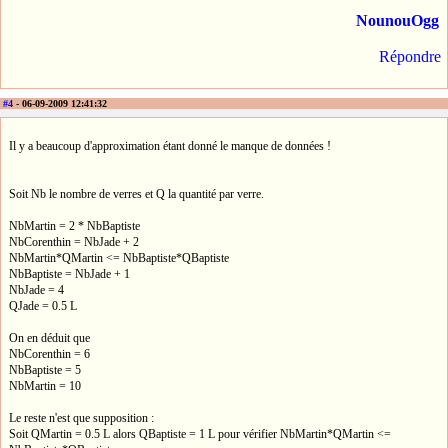
NounouOgg
Répondre
#4
- 06-09-2009 12:41:32
Il y a beaucoup d'approximation étant donné le manque de données !
Soit Nb le nombre de verres et Q la quantité par verre.
NbMartin = 2 * NbBaptiste
NbCorenthin = NbJade + 2
NbMartin*QMartin <= NbBaptiste*QBaptiste
NbBaptiste = NbJade + 1
NbJade = 4
QJade = 0.5 L
On en déduit que
NbCorenthin = 6
NbBaptiste = 5
NbMartin = 10
Le reste n'est que supposition :
Soit QMartin = 0.5 L alors QBaptiste = 1 L pour vérifier NbMartin*QMartin <=