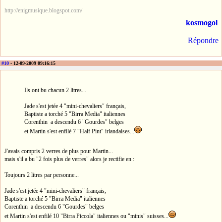
http://enigmusique.blogspot.com/
kosmogol
Répondre
#10
- 12-09-2009 09:16:15
Ils ont bu chacun 2 litres...
Jade s'est jetée 4 "mini-chevaliers" français,
Baptiste a torché 5 "Birra Media" italiennes
Corenthin a descendu 6 "Gourdes" belges
et Martin s'est enfilé 7 "Half Pint" irlandaises...
J'avais compris 2 verres de plus pour Martin...
mais s'il a bu "2 fois plus de verres" alors je rectifie en :
Toujours 2 litres par personne...
Jade s'est jetée 4 "mini-chevaliers" français,
Baptiste a torché 5 "Birra Media" italiennes
Corenthin a descendu 6 "Gourdes" belges
et Martin s'est enfilé 10 "Birra Piccola" italiennes ou "minis" suisses...