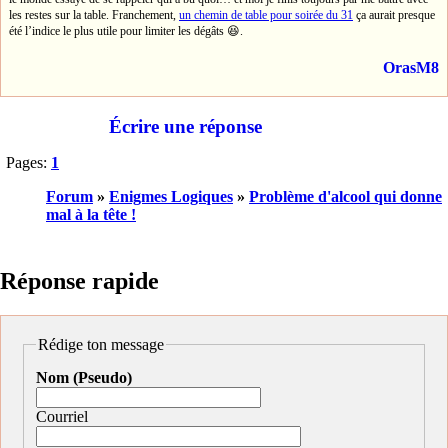
les restes sur la table. Franchement,
un chemin de table pour soirée du 31
ça aurait presque
été l’indice le plus utile pour limiter les dégâts 😆.
OrasM8
Écrire une réponse
Pages:
1
Forum
»
Enigmes Logiques
»
Problème d'alcool qui donne
mal à la tête !
Réponse rapide
Rédige ton message
Nom (Pseudo)
Courriel