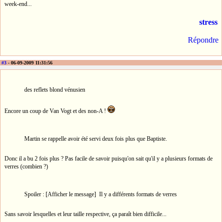
week-end...
stress
Répondre
#3
- 06-09-2009 11:31:56
des reflets blond vénusien
Encore un coup de Van Vogt et des non-A !
Martin se rappelle avoir été servi deux fois plus que Baptiste.
Donc il a bu 2 fois plus ? Pas facile de savoir puisqu'on sait qu'il y a plusieurs formats de
verres (combien ?)
Spoiler : [Afficher le message] Il y a différents formats de verres
Sans savoir lesquelles et leur taille respective, ça paraît bien difficile...