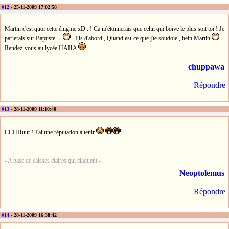
#12
- 25-11-2009 17:02:58
Martin c'est quoi cette énigme xD . ! Ca m'étonnerais que celui qui boive le plus soit toi ! Je
parierais sur Baptiste ...
. Pis d'abord , Quand est-ce que j'te soudoie , hein Martin
.
Rendez-vous au lycée HAHA
chuppawa
Répondre
#13
- 28-11-2009 11:10:40
CCHHuut ! J'ai une réputation à tenir
- A base de caisses claires qui claquent -
Neoptolemus
Répondre
#14
- 28-11-2009 16:38:42