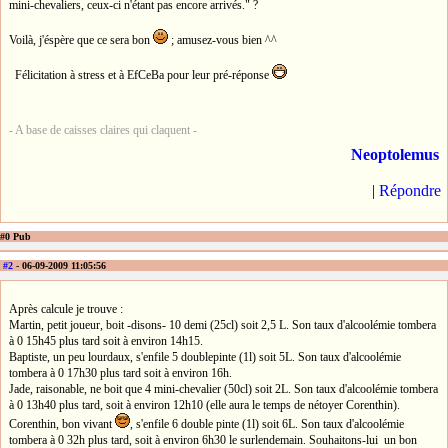
mini-chevaliers, ceux-ci n'étant pas encore arrivés." ?
Voilà, j'éspère que ce sera bon
; amusez-vous bien ^^
Félicitation à stress et à EfCeBa pour leur pré-réponse
- A base de caisses claires qui claquent -
Neoptolemus
|
Répondre
#0 Pub
#2
- 06-09-2009 11:05:56
Après calcule je trouve :
Martin, petit joueur, boit -disons- 10 demi (25cl) soit 2,5 L. Son taux d'alcoolémie tombera
à 0 15h45 plus tard soit à environ 14h15.
Baptiste, un peu lourdaux, s'enfile 5 doublepinte (1l) soit 5L. Son taux d'alcoolémie
tombera à 0 17h30 plus tard soit à environ 16h.
Jade, raisonable, ne boit que 4 mini-chevalier (50cl) soit 2L. Son taux d'alcoolémie tombera
à 0 13h40 plus tard, soit à environ 12h10 (elle aura le temps de nétoyer Corenthin).
Corenthin, bon vivant
, s'enfile 6 double pinte (1l) soit 6L. Son taux d'alcoolémie
tombera à 0 32h plus tard, soit à environ 6h30 le surlendemain. Souhaitons-lui un bon