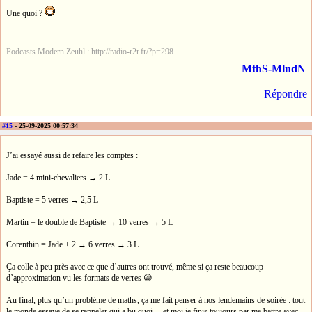
Une quoi ?
Podcasts Modern Zeuhl : http://radio-r2r.fr/?p=298
MthS-MlndN
Répondre
#15
- 25-09-2025 00:57:34
J’ai essayé aussi de refaire les comptes :
Jade = 4 mini-chevaliers → 2 L
Baptiste = 5 verres → 2,5 L
Martin = le double de Baptiste → 10 verres → 5 L
Corenthin = Jade + 2 → 6 verres → 3 L
Ça colle à peu près avec ce que d’autres ont trouvé, même si ça reste beaucoup
d’approximation vu les formats de verres 😅
Au final, plus qu’un problème de maths, ça me fait penser à nos lendemains de soirée : tout
le monde essaye de se rappeler qui a bu quoi… et moi je finis toujours par me battre avec