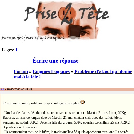
Pages:
1
Écrire une réponse
Forum
»
Enigmes Logiques
»
Problème d'alcool qui donne
mal à la tête !
#1
- 06-09-2009 00:41:43
C'est mon premier problème, soyez indulgent siouplait
Une bande d'amis décident de se retrouver un soir au bar : Martin, 21 ans, brun, 62Kg ;
Baptiste, un ami de longue date de Martin, 21 ans, chatain clair avec des reflets blond
vénusien au soleil, 66Kg ; Jade, la fille du groupe, 53Kg et enfin Corenthin, 25 ans, 82Kg
et profession de sac à vin.
Ils commandent tous de la bière, la traditionelle à 5° qu'ils apprécient tous tant. La soirée