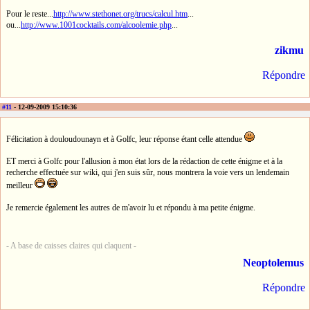
Pour le reste...
http://www.stethonet.org/trucs/calcul.htm
...
ou...
http://www.1001cocktails.com/alcoolemie.php
...
zikmu
Répondre
#11
- 12-09-2009 15:10:36
Félicitation à douloudounayn et à Golfc, leur réponse étant celle attendue
ET merci à Golfc pour l'allusion à mon état lors de la rédaction de cette énigme et à la
recherche effectuée sur wiki, qui j'en suis sûr, nous montrera la voie vers un lendemain
meilleur
Je remercie également les autres de m'avoir lu et répondu à ma petite énigme.
- A base de caisses claires qui claquent -
Neoptolemus
Répondre