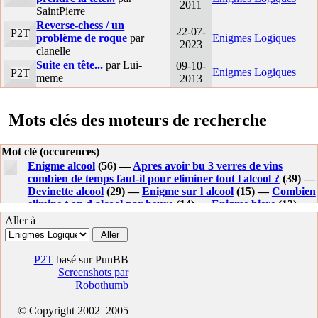
2011
SaintPierre
Reverse-chess / un
22-07-
P2T
problème de roque
par
Enigmes Logiques
2023
clanelle
Suite en tête...
par Lui-
09-10-
Enigmes Logiques
P2T
meme
2013
Mots clés des moteurs de recherche
Mot clé (occurences)
Enigme alcool
(56) —
Apres avoir bu 3 verres de vins
combien de temps faut-il pour eliminer tout l alcool ?
(39) —
Devinette alcool
(29) —
Enigme sur l alcool
(15) —
Combien
elimine t on d alcool par heure
(14) —
Enigme biere
(13) —
Apres avoir bu 3 verres de vins combien de temps faut-il
Aller à
pour eliminer tout l alcool
(13) —
Pourquoi a t on mal a la
tete apres avoir bu
(13) —
Devinettes alcool
(12) —
Alcool
qui ne donne pas mal a la tete
(12) —
Enigme: 9 belges
P2T
basé sur PunBB
boivent 12 pintes
(12) —
Pastis mal de tete
(11) —
Enigmes
Screenshots par
alcool
(11) —
Pourquoi a ton mal a la tete apres avoir bu
(9)
Robothumb
—
Devinette d alcoolique
(8) —
Combien de temps pour
eliminer 3 verres de vin
(8) —
Combien de temps pour
© Copyright 2002–2005