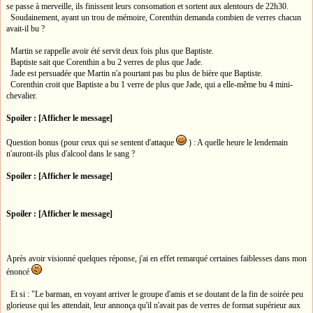
se passe à merveille, ils finissent leurs consomation et sortent aux alentours de 22h30.
Soudainement, ayant un trou de mémoire, Corenthin demanda combien de verres chacun
avait-il bu ?
Martin se rappelle avoir été servit deux fois plus que Baptiste.
Baptiste sait que Corenthin a bu 2 verres de plus que Jade.
Jade est persuadée que Martin n'a pourtant pas bu plus de bière que Baptiste.
Corenthin croit que Baptiste a bu 1 verre de plus que Jade, qui a elle-même bu 4 mini-
chevalier.
Spoiler : [Afficher le message]
Question bonus (pour ceux qui se sentent d'attaque
) : A quelle heure le lendemain
n'auront-ils plus d'alcool dans le sang ?
Spoiler : [Afficher le message]
Spoiler : [Afficher le message]
Après avoir visionné quelques réponse, j'ai en effet remarqué certaines faiblesses dans mon
énoncé
Et si : "Le barman, en voyant arriver le groupe d'amis et se doutant de la fin de soirée peu
glorieuse qui les attendait, leur annonça qu'il n'avait pas de verres de format supérieur aux