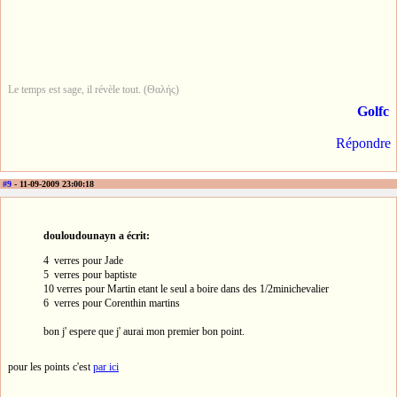
Le temps est sage, il révèle tout. (Θαλής)
Golfc
Répondre
#9
- 11-09-2009 23:00:18
douloudounayn a écrit:
4 verres pour Jade
5 verres pour baptiste
10 verres pour Martin etant le seul a boire dans des 1/2minichevalier
6 verres pour Corenthin martins
bon j' espere que j' aurai mon premier bon point.
pour les points c'est
par ici