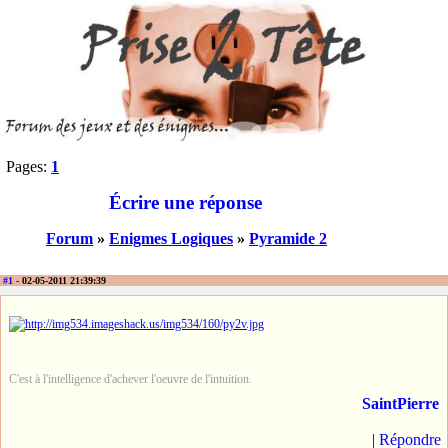
Pages:
1
Écrire une réponse
Forum
»
Enigmes Logiques
»
Pyramide 2
#1
- 02-05-2011 21:39:39
C'est à l'intelligence d'achever l'oeuvre de l'intuition.
SaintPierre
|
Répondre