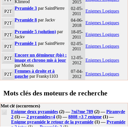
Klimrod
2015
Pyramide 3
par SaintPierre
02-05-
Enigmes Logiques
P2T
2011
Pyramide 8
par Jackv
04-06-
Enigmes Logiques
P2T
2018
Pyramide 5 (solution)
par
18-05-
Enigmes Logiques
P2T
Jackv
2011
Pyramide 1
par SaintPierre
02-05-
Enigmes Logiques
P2T
2011
Encore un démineur (bis) :
12-05-
P2T
image et chrono mis à jour
Enigmes Logiques
2012
par Moriss
Femmes à droite et à
07-04-
Enigmes Logiques
P2T
gauche
par Franky1103
2012
Mots clés des moteurs de recherche
Mot clé (occurences)
Enigme deux pyramides
(2) —
?ni?me 789
(2) —
Piramyde
2
(1) —
2 pyramides=4
(1) —
8808 =3 7 enigme
(1) —
Enigme pyramide le retour de la pyramide
(1) —
Pyramide
a 2 tetes
(1) —
Pyramide 2
(1) —