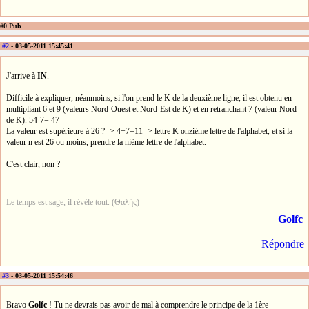
#0 Pub
#2
- 03-05-2011 15:45:41
J'arrive à
IN
.
Difficile à expliquer, néanmoins, si l'on prend le K de la deuxième ligne, il est obtenu en
multipliant 6 et 9 (valeurs Nord-Ouest et Nord-Est de K) et en retranchant 7 (valeur Nord
de K). 54-7= 47
La valeur est supérieure à 26 ? -> 4+7=11 -> lettre K onzième lettre de l'alphabet, et si la
valeur n est 26 ou moins, prendre la nième lettre de l'alphabet.
C'est clair, non ?
Le temps est sage, il révèle tout. (Θαλής)
Golfc
Répondre
#3
- 03-05-2011 15:54:46
Bravo
Golfc
! Tu ne devrais pas avoir de mal à comprendre le principe de la 1ère