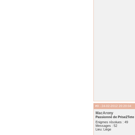
#9
- 24-02-2012 20:20:04
MacArony
Passionné de Prise2Tete
Enigmes résolues : 49
Messages : 52
Lieu: Liège