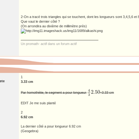
2-On a tracé trois triangles qui se touchent, dont les longueurs sont 3,4,5,6 et 
Que vaut le dernier côté ?
(On arrondira au dixième de millimètre près)
Un promath- actif dans un forum actif
1
ete
3.33 cm
4
2.50
Par homothétie, le segment a pour longueur
=3.33 cm
4
3
2.50
3
EDIT Je me suis planté
2
6.92 cm
La dernier côté a pour longueur 6.92 cm
(Geogebra)