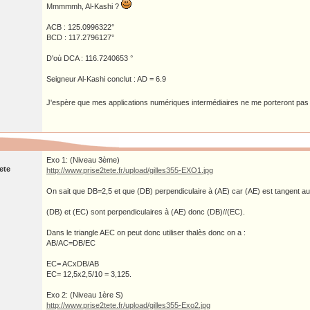
Mmmmmh, Al-Kashi ?
ACB : 125.0996322°
BCD : 117.2796127°
D'où DCA : 116.7240653 °
Seigneur Al-Kashi conclut : AD = 6.9
J'espère que mes applications numériques intermédiaires ne me porteront pas
Exo 1: (Niveau 3ème)
ete
http://www.prise2tete.fr/upload/gilles355-EXO1.jpg
On sait que DB=2,5 et que (DB) perpendiculaire à (AE) car (AE) est tangent a
(DB) et (EC) sont perpendiculaires à (AE) donc (DB)//(EC).
Dans le triangle AEC on peut donc utiliser thalès donc on a :
AB/AC=DB/EC
EC= ACxDB/AB
EC= 12,5x2,5/10 = 3,125.
Exo 2: (Niveau 1ère S)
http://www.prise2tete.fr/upload/gilles355-Exo2.jpg