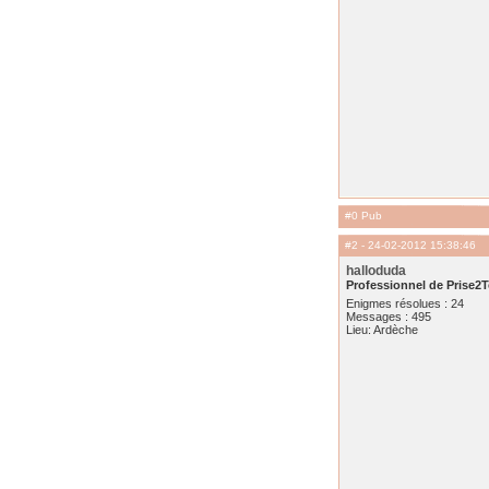
#0 Pub
#2
- 24-02-2012 15:38:46
halloduda
Professionnel de Prise2T
Enigmes résolues : 24
Messages : 495
Lieu: Ardèche