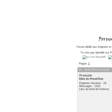
Forum dédié aux énigmes et à
Tu n'es pas identifié sur P
Accueil
Pages:
1
#1
- 24-02-2012 15:01:06
Promath-
Elite de Prise2Tete
Enigmes résolues : 18
Messages : 1416
Lieu: Au fond de l'univers