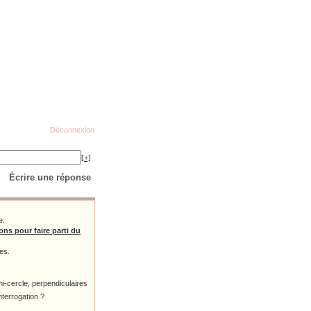
Déconnexion
[+]
Écrire une réponse
e.
ns pour faire parti du
es.
i-cercle, perpendiculaires
nterrogation ?