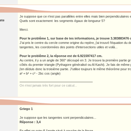
Je suppose que ce n'est pas parallèles entre elles mais bien perpendiculaires en
ete
Quels sont exactement les segments égaux de longueur 5?
Merci.
Pour le problème 1, sur base de tes informations, je trouve 3.383883476 
J'ai pris le centre du cercle comme origine du repère, j'ai trouvé l'équation du
tangentes, les coordonnées des points d'intersections utiles et voilà...
Pour le problème 2, la réponse est de 6.921597417 cm.
Au centre, il y a un angle de 360° découpé en 3. Je trouve la première partie 
côtés du premier triangle (Pythagore généralisé ou Al Kashi). Je fais de même 
j'en déduis donc la troisième partie. J'utilise toujours le même théorème pour t
a² = b² + c² - 2bc cos (angle)
On n’est jamais très fort pour ce calcul...
Griego 1
Je suppose que les tangentes sont perpendiculaires...
Réponse : 3,4
a
En effet on note
l'angle situé à gauche de la figure.