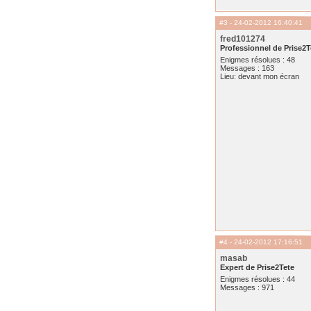
#3
- 24-02-2012 16:40:41
fred101274
Professionnel de Prise2T
Enigmes résolues : 48
Messages : 163
Lieu: devant mon écran
#4
- 24-02-2012 17:16:51
masab
Expert de Prise2Tete
Enigmes résolues : 44
Messages : 971