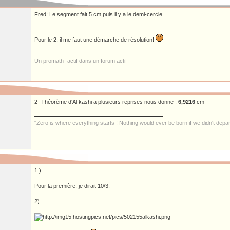
Fred: Le segment fait 5 cm,puis il y a le demi-cercle.
Pour le 2, il me faut une démarche de résolution!
Un promath- actif dans un forum actif
2- Théorème d'Al kashi a plusieurs reprises nous donne :
6,9216
cm
"Zero is where everything starts ! Nothing would ever be born if we didn't depar
1 )
Pour la première, je dirait 10/3.
2)