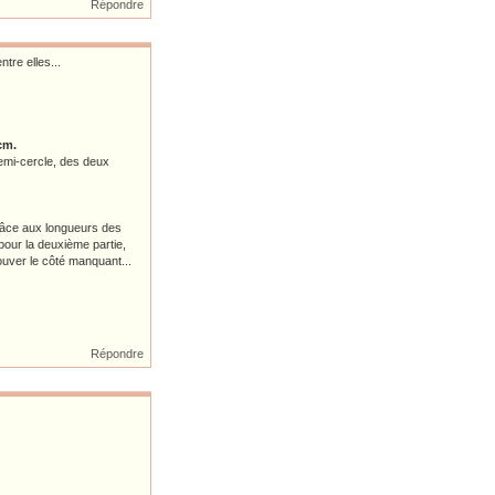
Répondre
tre elles...
cm.
 demi-cercle, des deux
grâce aux longueurs des
pour la deuxième partie,
rouver le côté manquant...
Répondre