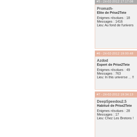
#5
- 24-02-2012 17:17:08
Promath-
Elite de Prise2Tete
Enigmes résolues : 18
Messages : 1416
Lieu: Au fond de l'univers
#6
- 24-02-2012 19:00:48
Azdod
Expert de Prise2Tete
Enigmes résolues : 49
Messages : 763
Lieu: In this universe ... !!
#7
- 24-02-2012 19:34:13
DeepSpeedou2.5
Habitué de Prise2Tete
Enigmes résolues : 28
Messages : 17
Lieu: Chez Les Bretons !