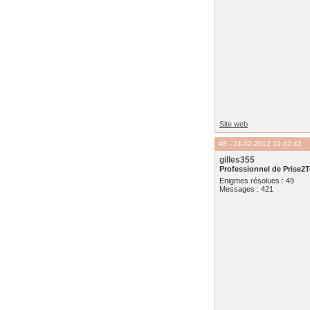
Site web
#8
- 24-02-2012 19:42:42
gilles355
Professionnel de Prise2T
Enigmes résolues : 49
Messages : 421