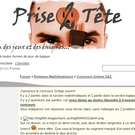
 toutes formes de jeux de logique.
rise2tete :
s'identifier
.
Forum
Forum
»
Enigmes Mathématiques
»
Concours Griego 1&2.
J'annonce le concours Griego ouvert!
Il y a 2 parties dans la section mathématiques et 1 partie dans la section logiqu
Il y a 2 questions par parties, car
vous devez au moins répondre à 4 questio
concours
.
Vous indiquerez vos réponses sous forme claire, sans mélanger les 2 problèm
1-
Sur ce dessin, on a tracé un demi-cercle, puis deux droites tangentes à ce dem
(merci!
) entre elles. Que vaut la longueur du segment marqué d’un point d’i
On arrondira au dixième le plus proche.