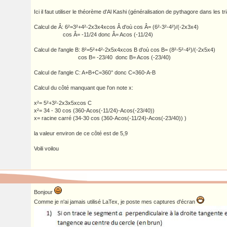
Ici il faut utiliser le théorème d'Al Kashi (généralisation de pythagore dans les t
Calcul de Â: 6²=3²+4²-2x3x4xcos Â d'où cos Â= (6²-3²-4²)/(-2x3x4)
cos Â= -11/24 donc Â= Acos (-11/24)
Calcul de l'angle B: 8²=5²+4²-2x5x4xcos B d'où cos B= (8²-5²-4²)/(-2x5x4)
cos B= -23/40 donc B= Acos (-23/40)
Calcul de l'angle C: A+B+C=360° donc C=360-A-B
Calcul du côté manquant que l'on note x:
x²= 5²+3²-2x3x5xcos C
x²= 34 - 30 cos (360-Acos(-11/24)-Acos(-23/40))
x= racine carré (34-30 cos (360-Acos(-11/24)-Acos(-23/40)) )
la valeur environ de ce côté est de 5,9
Voili voilou
Bonjour
Comme je n'ai jamais utilisé LaTex, je poste mes captures d'écran