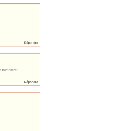
Répondre
t from there"
Répondre