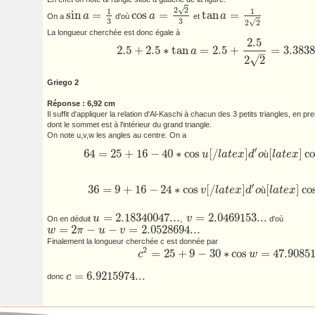
a
√
2
2
1
1
sin
=
cos
=
tan
=
a
a
a
On a
d'où
et
sin
a
=
1
3
cos
a
=
2
2
3
tan
a
=
1
2
2
3
3
√
2
2
La longueur cherchée est donc égale à
2.5
2.5
+
2.5
∗
tan
=
2.5
+
=
3.3838
a
–
2.5
+
2.5
∗
tan
a
=
2.5
+
2.5
2
2
=
3.383883...
√
2
2
Griego 2
Réponse : 6,92 cm
Il suffit d'appliquer la relation d'Al-Kaschi à chacun des 3 petits triangles, en pr
dont le sommet est à l'intérieur du grand triangle.
On note u,v,w les angles au centre. On a
′
64
=
25
+
16
−
40
∗
cos
[
/
]
[
]
co
u
l
a
t
e
x
d
o
ù
l
a
t
e
x
64
=
25
+
16
−
40
∗
cos
u
[
/
l
a
t
e
x
]
d
′
o
ù
[
l
a
t
e
x
]
cos
u
=
−
23
40
′
36
=
9
+
16
−
24
∗
cos
[
/
]
[
]
co
v
l
a
t
e
x
d
o
ù
l
a
t
e
x
36
=
9
+
16
−
24
∗
cos
v
[
/
l
a
t
e
x
]
d
′
o
ù
[
l
a
t
e
x
]
cos
v
=
−
11
24
=
2.18340047...
=
2.0469153...
u
v
On en déduit
,
d'où
u
=
2.18340047...
v
=
2.0469153...
=
2
−
−
=
2.0528694...
w
π
u
v
w
=
2
π
−
u
−
v
=
2.0528694...
Finalement la longueur cherchée c est donnée par
2
=
25
+
9
−
30
∗
cos
=
47.9085
c
w
c
2
=
25
+
9
−
30
∗
cos
w
=
47.90851
=
6.9215974...
c
donc
c
=
6.9215974...