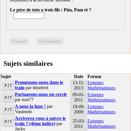
Le père de toto a trois fils : Pim, Pam et ?
Sujets similaires
Sujet
Date
Forum
Promenons-nous dans le
13-11-
Enigmes
P2T
train
par titoufred
2013
Mathématiques
Partageons-nous un cercle
09-01-
Enigmes
P2T
par toni77
2011
Mathématiques
A nous la lune !
par
19-09-
Enigmes
P2T
Vasimolo
2009
Mathématiques
Arriverez-vous à suivre le
25-03-
Enigmes
P2T
train ? (4ème indice)
par
2011
Mathématiques
Jackv