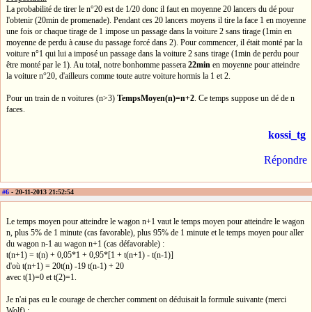
La probabilité de tirer le n°20 est de 1/20 donc il faut en moyenne 20 lancers du dé pour
l'obtenir (20min de promenade). Pendant ces 20 lancers moyens il tire la face 1 en moyenne
une fois or chaque tirage de 1 impose un passage dans la voiture 2 sans tirage (1min en
moyenne de perdu à cause du passage forcé dans 2). Pour commencer, il était monté par la
voiture n°1 qui lui a imposé un passage dans la voiture 2 sans tirage (1min de perdu pour
être monté par le 1). Au total, notre bonhomme passera
22min
en moyenne pour atteindre
la voiture n°20, d'ailleurs comme toute autre voiture hormis la 1 et 2.
Pour un train de n voitures (n>3)
TempsMoyen(n)=n+2
. Ce temps suppose un dé de n
faces.
kossi_tg
Répondre
#6
- 20-11-2013 21:52:54
Le temps moyen pour atteindre le wagon n+1 vaut le temps moyen pour atteindre le wagon
n, plus 5% de 1 minute (cas favorable), plus 95% de 1 minute et le temps moyen pour aller
du wagon n-1 au wagon n+1 (cas défavorable) :
t(n+1) = t(n) + 0,05*1 + 0,95*[1 + t(n+1) - t(n-1)]
d'où t(n+1) = 20t(n) -19 t(n-1) + 20
avec t(1)=0 et t(2)=1.
Je n'ai pas eu le courage de chercher comment on déduisait la formule suivante (merci
Wolf) :