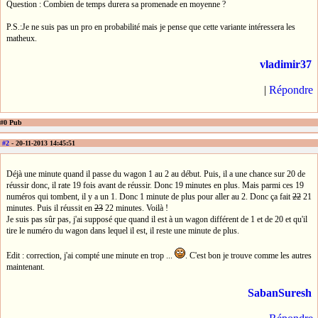
Question : Combien de temps durera sa promenade en moyenne ?
P.S.:Je ne suis pas un pro en probabilité mais je pense que cette variante intéressera les
matheux.
vladimir37
|
Répondre
#0 Pub
#2
- 20-11-2013 14:45:51
Déjà une minute quand il passe du wagon 1 au 2 au début. Puis, il a une chance sur 20 de
réussir donc, il rate 19 fois avant de réussir. Donc 19 minutes en plus. Mais parmi ces 19
numéros qui tombent, il y a un 1. Donc 1 minute de plus pour aller au 2. Donc ça fait
22
21
minutes. Puis il réussit en
23
22 minutes. Voilà !
Je suis pas sûr pas, j'ai supposé que quand il est à un wagon différent de 1 et de 20 et qu'il
tire le numéro du wagon dans lequel il est, il reste une minute de plus.
Edit : correction, j'ai compté une minute en trop ...
. C'est bon je trouve comme les autres
maintenant.
SabanSuresh