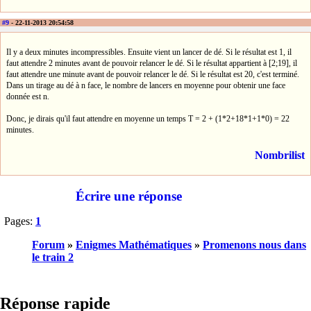
#9
- 22-11-2013 20:54:58
Il y a deux minutes incompressibles. Ensuite vient un lancer de dé. Si le résultat est 1, il
faut attendre 2 minutes avant de pouvoir relancer le dé. Si le résultat appartient à [2;19], il
faut attendre une minute avant de pouvoir relancer le dé. Si le résultat est 20, c'est terminé.
Dans un tirage au dé à n face, le nombre de lancers en moyenne pour obtenir une face
donnée est n.
Donc, je dirais qu'il faut attendre en moyenne un temps T = 2 + (1*2+18*1+1*0) = 22
minutes.
Nombrilist
Écrire une réponse
Pages:
1
Forum
»
Enigmes Mathématiques
»
Promenons nous dans
le train 2
Réponse rapide