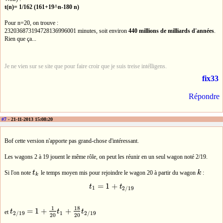
t(n)= 1/162 (161+19^n-180 n)
Pour n=20, on trouve :
232036873194728136996001 minutes, soit environ
440 millions de milliards d'années
.
Rien que ça...
Je ne vien sur se site que pour faire croir que je suis treise intélligens.
fix33
Répondre
#7
- 21-11-2013 15:08:20
Bof cette version n'apporte pas grand-chose d'intéressant.
Les wagons 2 à 19 jouent le même rôle, on peut les réunir en un seul wagon noté 2/19.
Si l'on note
t
le temps moyen mis pour rejoindre le wagon 20 à partir du wagon
k
:
t
k
k
k
=
1
+
t
t
t
1
=
1
+
t
2
/
19
1
2
/
19
18
1
=
1
+
+
et
t
t
t
t
2
/
19
=
1
+
1
20
t
1
+
18
20
t
2
/
19
1
2
/
19
2
/
19
20
20