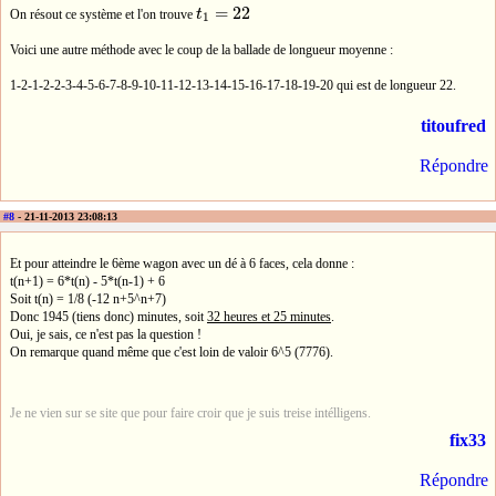
=
22
On résout ce système et l'on trouve
t
t
1
=
22
1
Voici une autre méthode avec le coup de la ballade de longueur moyenne :
1-2-1-2-2-3-4-5-6-7-8-9-10-11-12-13-14-15-16-17-18-19-20 qui est de longueur 22.
titoufred
Répondre
#8
- 21-11-2013 23:08:13
Et pour atteindre le 6ème wagon avec un dé à 6 faces, cela donne :
t(n+1) = 6*t(n) - 5*t(n-1) + 6
Soit t(n) = 1/8 (-12 n+5^n+7)
Donc 1945 (tiens donc) minutes, soit
32 heures et 25 minutes
.
Oui, je sais, ce n'est pas la question !
On remarque quand même que c'est loin de valoir 6^5 (7776).
Je ne vien sur se site que pour faire croir que je suis treise intélligens.
fix33
Répondre