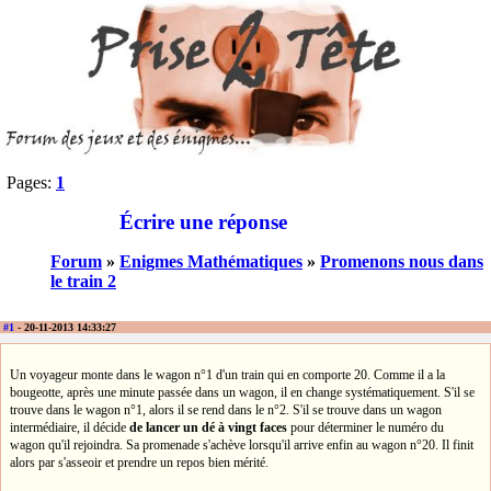
Pages:
1
Écrire une réponse
Forum
»
Enigmes Mathématiques
»
Promenons nous dans
le train 2
#1
- 20-11-2013 14:33:27
Un voyageur monte dans le wagon n°1 d'un train qui en comporte 20. Comme il a la
bougeotte, après une minute passée dans un wagon, il en change systématiquement. S'il se
trouve dans le wagon n°1, alors il se rend dans le n°2. S'il se trouve dans un wagon
intermédiaire, il décide
de lancer un dé à vingt faces
pour déterminer le numéro du
wagon qu'il rejoindra. Sa promenade s'achève lorsqu'il arrive enfin au wagon n°20. Il finit
alors par s'asseoir et prendre un repos bien mérité.