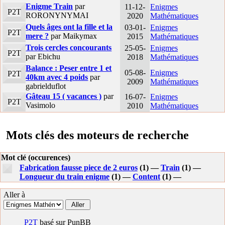
Enigme Train
par
11-12-
Enigmes
P2T
RORONYNYMAI
2020
Mathématiques
Quels âges ont la fille et la
03-01-
Enigmes
P2T
mere ?
par Maikymax
2015
Mathématiques
Trois cercles concourants
25-05-
Enigmes
P2T
par Ebichu
2018
Mathématiques
Balance : Peser entre 1 et
05-08-
Enigmes
P2T
40km avec 4 poids
par
2009
Mathématiques
gabrielduflot
Gâteau 15 ( vacances )
par
16-07-
Enigmes
P2T
Vasimolo
2010
Mathématiques
Mots clés des moteurs de recherche
Mot clé (occurences)
Fabrication fausse piece de 2 euros
(1) —
Train
(1) —
Longueur du train enigme
(1) —
Content
(1) —
Aller à
P2T
basé sur PunBB