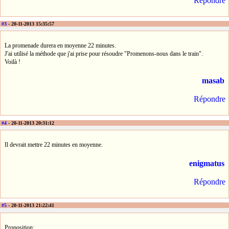
Répondre
#3
- 20-11-2013 15:35:57
La promenade durera en moyenne 22 minutes.
J'ai utilisé la méthode que j'ai prise pour résoudre "Promenons-nous dans le train".
Voilà !
masab
Répondre
#4
- 20-11-2013 20:31:12
Il devrait mettre 22 minutes en moyenne.
enigmatus
Répondre
#5
- 20-11-2013 21:22:41
Proposition: