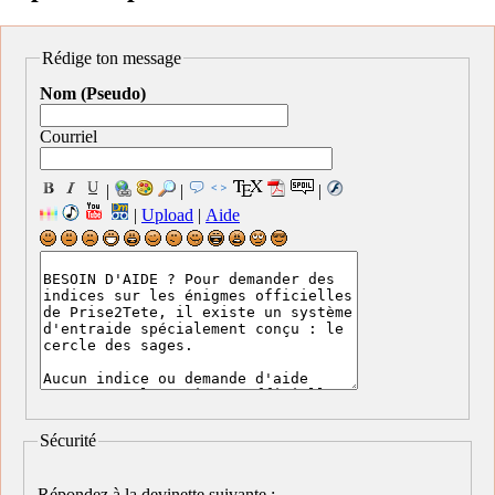
Rédige ton message
Nom (Pseudo)
Courriel
|
|
|
|
Upload
|
Aide
Sécurité
Répondez à la devinette suivante :