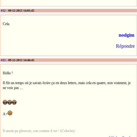
#12
- 09-12-2013 14:01:45
Cela.
nodgim
Répondre
#13
- 09-12-2013 14:46:45
Hello !
Il fût un temps où je savais écrire
ça
en deux lettres, mais cela en quatre, non vraiment, je
ne vois pas ...
A+
Il aurait pu pleuvoir, con comme il est ! (Coluche)