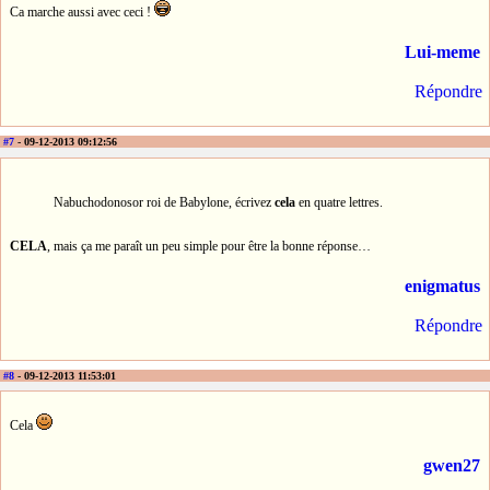
Ca marche aussi avec ceci !
Lui-meme
Répondre
#7
- 09-12-2013 09:12:56
Nabuchodonosor roi de Babylone, écrivez
cela
en quatre lettres.
CELA
, mais ça me paraît un peu simple pour être la bonne réponse…
enigmatus
Répondre
#8
- 09-12-2013 11:53:01
Cela
gwen27