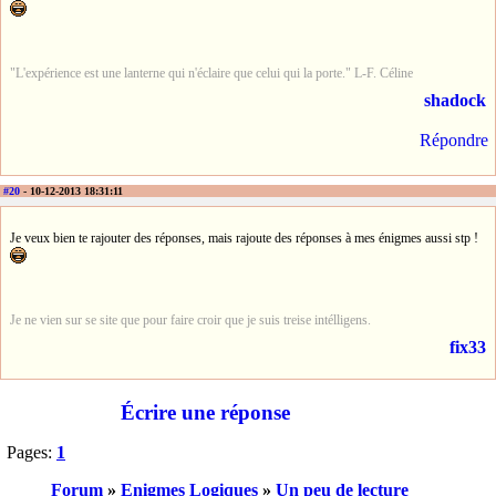
"L'expérience est une lanterne qui n'éclaire que celui qui la porte." L-F. Céline
shadock
Répondre
#20
- 10-12-2013 18:31:11
Je veux bien te rajouter des réponses, mais rajoute des réponses à mes énigmes aussi stp !
Je ne vien sur se site que pour faire croir que je suis treise intélligens.
fix33
Écrire une réponse
Pages:
1
Forum
»
Enigmes Logiques
»
Un peu de lecture