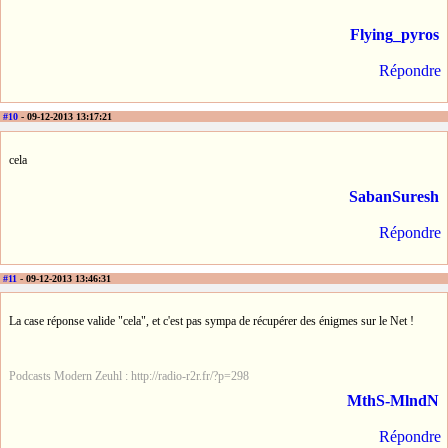
Flying_pyros
Répondre
#10
- 09-12-2013 13:17:21
cela
SabanSuresh
Répondre
#11
- 09-12-2013 13:46:31
La case réponse valide "cela", et c'est pas sympa de récupérer des énigmes sur le Net !
Podcasts Modern Zeuhl : http://radio-r2r.fr/?p=298
MthS-MlndN
Répondre