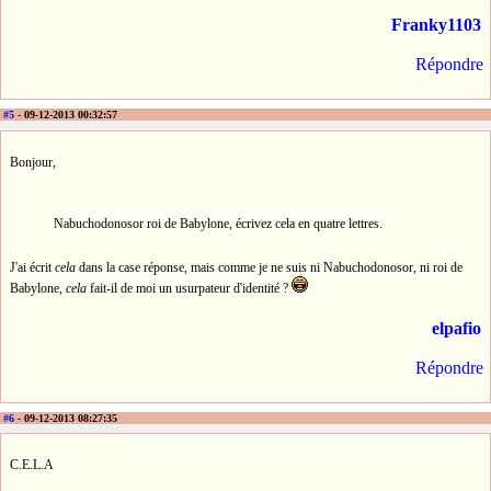
Franky1103
Répondre
#5
- 09-12-2013 00:32:57
Bonjour,
Nabuchodonosor roi de Babylone, écrivez cela en quatre lettres.
J'ai écrit
cela
dans la case réponse, mais comme je ne suis ni Nabuchodonosor, ni roi de
Babylone,
cela
fait-il de moi un usurpateur d'identité ?
elpafio
Répondre
#6
- 09-12-2013 08:27:35
C.E.L.A