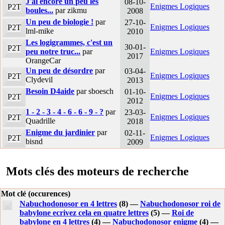
J'ai encore un peu les
08-10-
Enigmes Logiques
P2T
boules...
par zikmu
2008
Un peu de biologie !
par
27-10-
Enigmes Logiques
P2T
lml-mike
2010
Les logigrammes, c'est un
30-01-
P2T
peu notre truc...
par
Enigmes Logiques
2017
OrangeCar
Un peu de désordre
par
03-04-
Enigmes Logiques
P2T
Clydevil
2013
Besoin D4aide
par sboesch
01-10-
Enigmes Logiques
P2T
2012
1 - 2 - 3 - 4 - 6 - 6 - 9 - ?
par
23-03-
Enigmes Logiques
P2T
Quadrille
2018
Enigme du jardinier
par
02-11-
Enigmes Logiques
P2T
bisnd
2009
Mots clés des moteurs de recherche
Mot clé (occurences)
Nabuchodonosor en 4 lettres
(8) —
Nabuchodonosor roi de
babylone ecrivez cela en quatre lettres
(5) —
Roi de
babylone en 4 lettres
(4) —
Nabuchodonosor enigme
(4) —