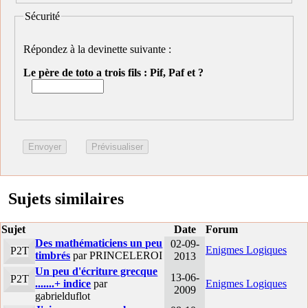
Sécurité
Répondez à la devinette suivante :
Le père de toto a trois fils : Pif, Paf et ?
Sujets similaires
Sujet
Date
Forum
Des mathématiciens un peu
02-09-
Enigmes Logiques
P2T
timbrés
par PRINCELEROI
2013
Un peu d'écriture grecque
13-06-
P2T
.......+ indice
par
Enigmes Logiques
2009
gabrielduflot