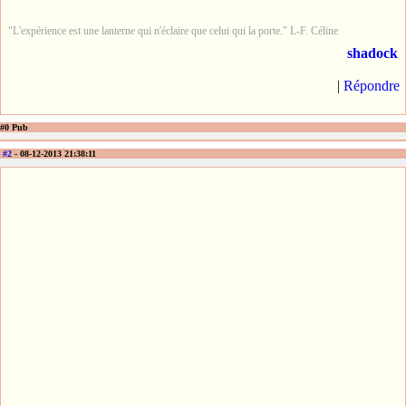
"L'expérience est une lanterne qui n'éclaire que celui qui la porte." L-F. Céline
shadock
|
Répondre
#0 Pub
#2
- 08-12-2013 21:38:11