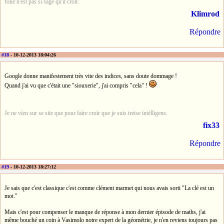
folie n'est pas si sage qu'il croit.
Klimrod
Répondre
#18
- 10-12-2013 18:04:26
Google donne manifestement très vite des indices, sans doute dommage !
Quand j'ai vu que c'était une "siouxerie", j'ai compris "cela" !
Je ne vien sur se site que pour faire croir que je suis treise intélligens.
fix33
Répondre
#19
- 10-12-2013 18:27:12
Je sais que c'est classique c'est comme clément marmet qui nous avais sorti "La clé est un
mot."
Mais c'est pour compenser le manque de réponse à mon dernier épisode de maths, j'ai
même bouché un coin à Vasimolo notre expert de la géométrie, je n'en reviens toujours pas