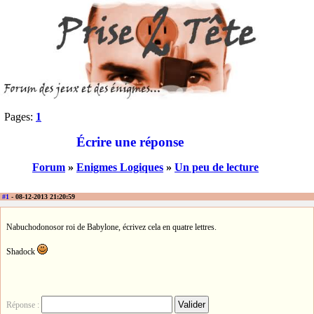
Pages:
1
Écrire une réponse
Forum
»
Enigmes Logiques
»
Un peu de lecture
#1
- 08-12-2013 21:20:59
Nabuchodonosor roi de Babylone, écrivez cela en quatre lettres.
Shadock
Réponse :