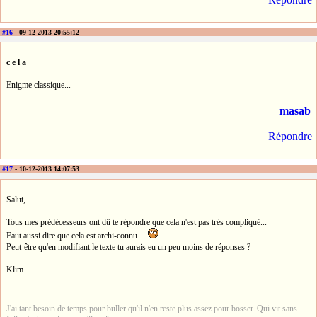
#16
- 09-12-2013 20:55:12
c e l a
Enigme classique...
masab
Répondre
#17
- 10-12-2013 14:07:53
Salut,
Tous mes prédécesseurs ont dû te répondre que cela n'est pas très compliqué...
Faut aussi dire que cela est archi-connu....
Peut-être qu'en modifiant le texte tu aurais eu un peu moins de réponses ?
Klim.
J'ai tant besoin de temps pour buller qu'il n'en reste plus assez pour bosser. Qui vit sans