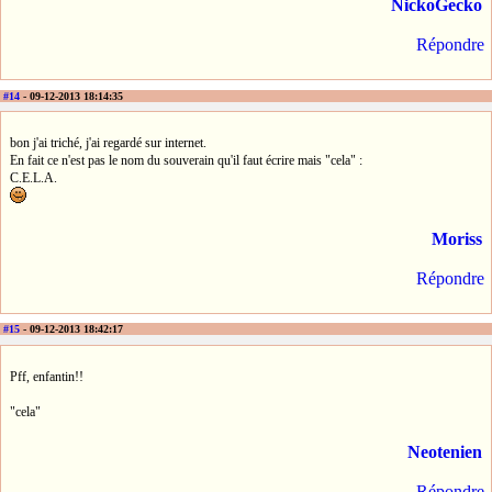
NickoGecko
Répondre
#14
- 09-12-2013 18:14:35
bon j'ai triché, j'ai regardé sur internet.
En fait ce n'est pas le nom du souverain qu'il faut écrire mais "cela" :
C.E.L.A.
Moriss
Répondre
#15
- 09-12-2013 18:42:17
Pff, enfantin!!
"cela"
Neotenien
Répondre