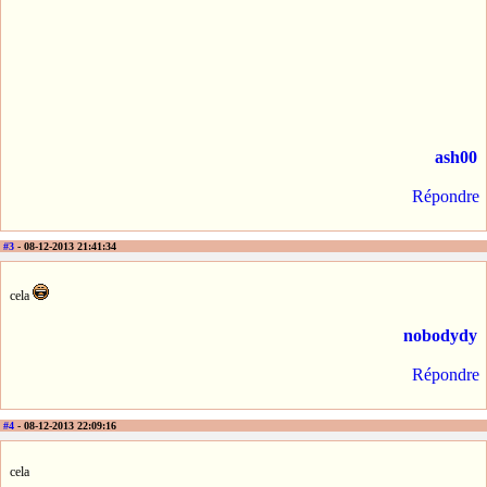
ash00
Répondre
#3
- 08-12-2013 21:41:34
cela
nobodydy
Répondre
#4
- 08-12-2013 22:09:16
cela