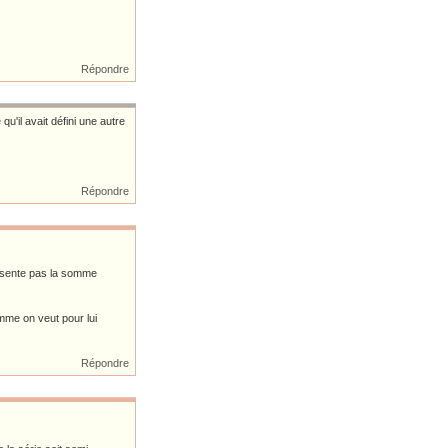
Répondre
'il avait défini une autre
Répondre
résente pas la somme
mme on veut pour lui
Répondre