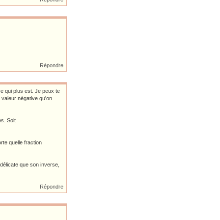
Répondre
e qui plus est. Je peux te
 valeur négative qu'on
s. Soit
rte quelle fraction
i délicate que son inverse,
Répondre