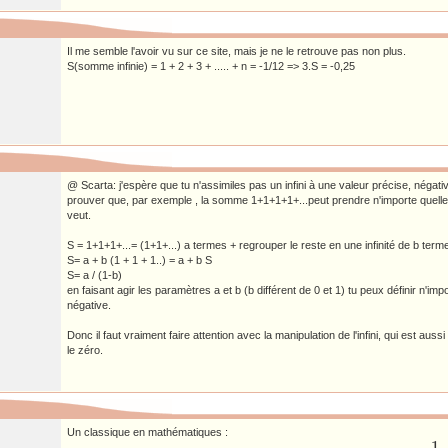
Il me semble l'avoir vu sur ce site, mais je ne le retrouve pas non plus.
S(somme infinie) = 1 + 2 + 3 + ..... + n = -1/12 => 3.S = -0,25
@ Scarta: j'espère que tu n'assimiles pas un infini à une valeur précise, négativ
prouver que, par exemple , la somme 1+1+1+1+...peut prendre n'importe quelle
veut.
S = 1+1+1+...= (1+1+...) a termes + regrouper le reste en une infinité de b terme
S= a + b (1 + 1 + 1..) = a + b S
S= a / (1-b)
en faisant agir les paramètres a et b (b différent de 0 et 1) tu peux définir n'impo
négative.
Donc il faut vraiment faire attention avec la manipulation de l'infini, qui est auss
le zéro.
Un classique en mathématiques :
1