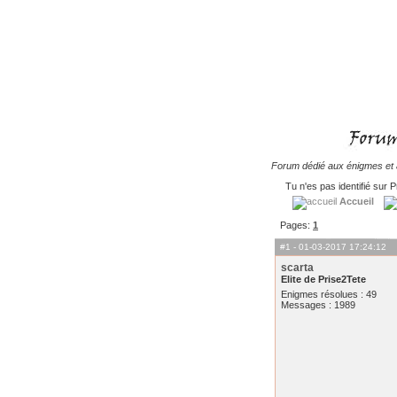
Forum dédié aux énigmes et à
Tu n'es pas identifié sur P
Accueil
Pages:
1
#1
- 01-03-2017 17:24:12
scarta
Elite de Prise2Tete
Enigmes résolues : 49
Messages : 1989