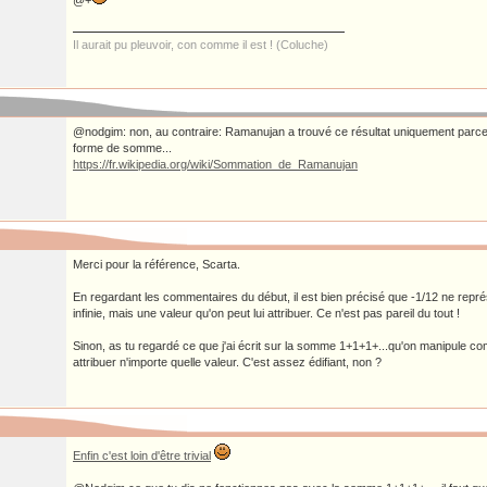
@+
Il aurait pu pleuvoir, con comme il est ! (Coluche)
@nodgim: non, au contraire: Ramanujan a trouvé ce résultat uniquement parce qu
forme de somme...
https://fr.wikipedia.org/wiki/Sommation_de_Ramanujan
Merci pour la référence, Scarta.
En regardant les commentaires du début, il est bien précisé que -1/12 ne rep
infinie, mais une valeur qu'on peut lui attribuer. Ce n'est pas pareil du tout !
Sinon, as tu regardé ce que j'ai écrit sur la somme 1+1+1+...qu'on manipule co
attribuer n'importe quelle valeur. C'est assez édifiant, non ?
Enfin c'est loin d'être trivial