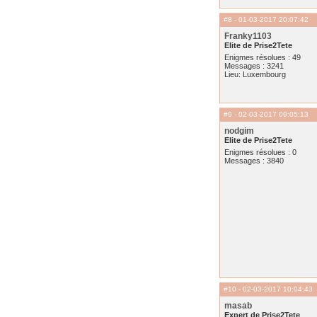
#8
- 01-03-2017 20:07:42
Franky1103
Elite de Prise2Tete
Enigmes résolues : 49
Messages : 3241
Lieu: Luxembourg
#9
- 02-03-2017 09:05:13
nodgim
Elite de Prise2Tete
Enigmes résolues : 0
Messages : 3840
#10
- 02-03-2017 10:04:43
masab
Expert de Prise2Tete