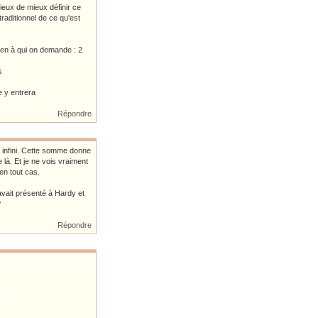
icieux de mieux définir ce
aditionnel de ce qu'est
cien à qui on demande : 2
s
 y entrera
Répondre
t infini. Cette somme donne
 là. Et je ne vois vraiment
en tout cas.
avait présenté à Hardy et
?
Répondre
s