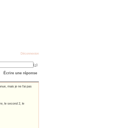
Déconnexion
[+]
Écrire une réponse
nnue, mais je ne l'ai pas
e, le second 2, le