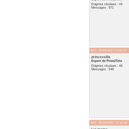
Enigmes résolues : 44
Messages : 971
#11
- 02-03-2017 11:01:57
princessilla
Expert de Prise2Tete
Enigmes résolues : 49
Messages : 548
#12
- 02-03-2017 12:11:28