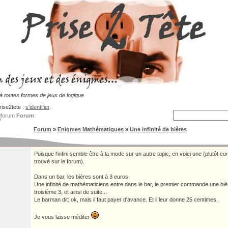
 toutes formes de jeux de logique.
rise2tete :
s'identifier
.
Forum
Forum
»
Enigmes Mathématiques
»
Une infinité de bières
Puisque l'infini semble être à la mode sur un autre topic, en voici une (plutôt co
trouvé sur le forum).
Dans un bar, les bières sont à 3 euros.
Une infinité de mathématiciens entre dans le bar, le premier commande une bièr
troisième 3, et ainsi de suite...
Le barman dit: ok, mais il faut payer d'avance. Et il leur donne 25 centimes.
Je vous laisse méditer