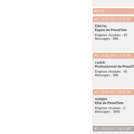
#0 Pub
#2
- 01-03-2017 17:34:33
Ebichu
Expert de Prise2Tete
Enigmes résolues : 49
Messages : 888
#3
- 01-03-2017 17:37:48
caduk
Professionnel de Prise2T
Enigmes résolues : 45
Messages : 398
#4
- 01-03-2017 18:01:24
nodgim
Elite de Prise2Tete
Enigmes résolues : 0
Messages : 3840
#5
- 01-03-2017 18:13:40