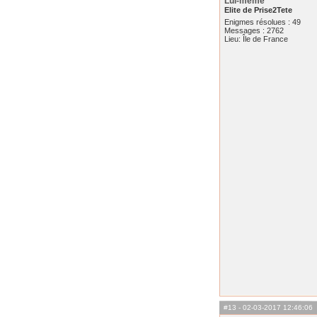
Lui-meme
Elite de Prise2Tete
Enigmes résolues : 49
Messages : 2762
Lieu: Île de France
#13
- 02-03-2017 12:46:06