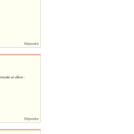
Répondre
ensuite un élève :
Répondre