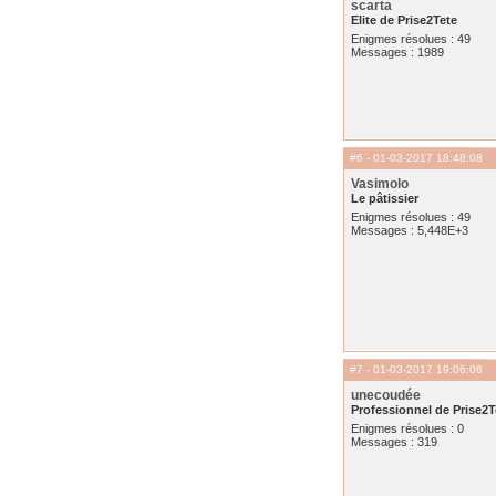
scarta
Elite de Prise2Tete
Enigmes résolues : 49
Messages : 1989
#6
- 01-03-2017 18:48:08
Vasimolo
Le pâtissier
Enigmes résolues : 49
Messages : 5,448E+3
#7
- 01-03-2017 19:06:06
unecoudée
Professionnel de Prise2T
Enigmes résolues : 0
Messages : 319