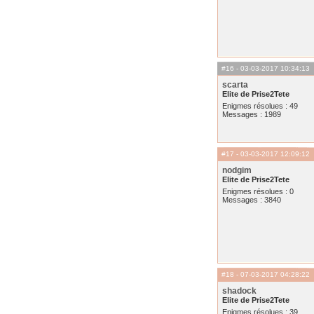
#16
- 03-03-2017 10:34:13
scarta
Elite de Prise2Tete
Enigmes résolues : 49
Messages : 1989
#17
- 03-03-2017 12:09:12
nodgim
Elite de Prise2Tete
Enigmes résolues : 0
Messages : 3840
#18
- 07-03-2017 04:28:22
shadock
Elite de Prise2Tete
Enigmes résolues : 39