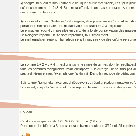
@nodgim: ben, oui et non. Plutôt que de tiquer sur le mot "infini", il est plus jud
qu'est une somme. 1+2+3+4+5+... n'est effectivement pas sommable. Au sens tr
une somme en tout cas.
@princessilla : c'est l'histoire d'un biologiste, d'un physicien et d'un mathémati
personnes rentrent dans une maison vide et ressortent à 3, expliquer.
Le physicien répond : impossible en vertu de la loi de conservation des masse
Le biologiste répond : ils se sont reproduits, tout simplement
Le mathématicien répond : la maison sera à nouveau vide dès qu'une personne
La somme 1 + 2 + 3 + 4 .....est une somme infinie de termes dont le résultat es
tous les nombres triangulaires, mais qu'importe: Elle diverge. Je ne sors pas de
pas la différence avec l'exemple que j'ai donné. Dans la méthode de déduction 
Sais tu que Ramanujan avait aussi découvert ce résultat (valeur négative) et l'
Littlewood, lesquels l'avaient vite détrompé en faisant remarqué la divergence 
Coucou
C'est la conséquence de 1+2+3+4+5+6+...... = -(1/12) ?
Donc pour des bières à 3 euros, c'est le barman qui rend 3/12 soit 25 centime