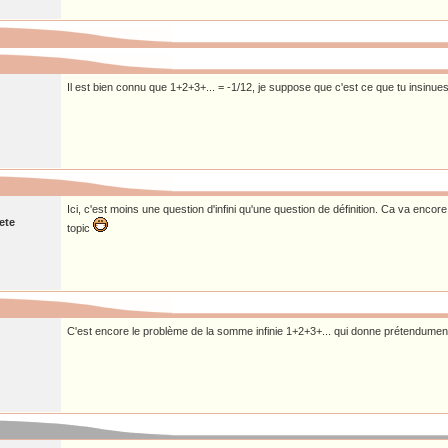
Il est bien connu que 1+2+3+... = -1/12, je suppose que c'est ce que tu insinues
Ici, c'est moins une question d'infini qu'une question de définition. Ca va encor
ete
topic
C'est encore le problème de la somme infinie 1+2+3+... qui donne prétendumen