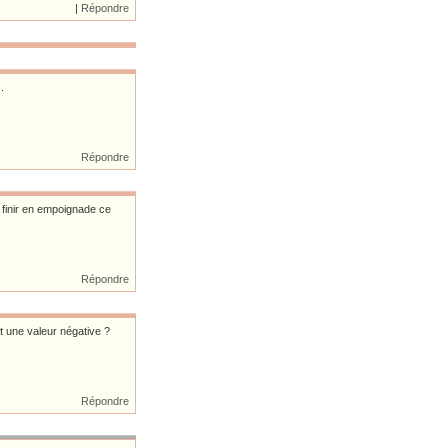
|
Répondre
.
Répondre
e finir en empoignade ce
Répondre
t une valeur négative ?
Répondre