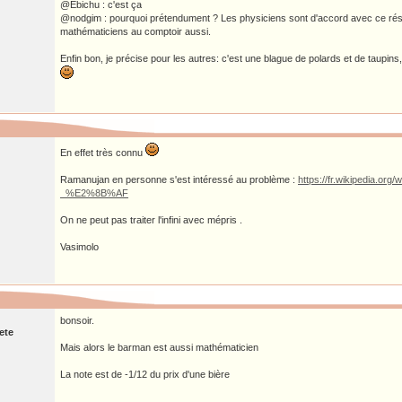
@Ebichu : c'est ça
@nodgim : pourquoi prétendument ? Les physiciens sont d'accord avec ce résult
mathématiciens au comptoir aussi.
Enfin bon, je précise pour les autres: c'est une blague de polards et de taupins
En effet très connu
Ramanujan en personne s'est intéressé au problème :
https://fr.wikipedia.or
_%E2%8B%AF
On ne peut pas traiter l'infini avec mépris .
Vasimolo
bonsoir.
ete
Mais alors le barman est aussi mathématicien
La note est de -1/12 du prix d'une bière