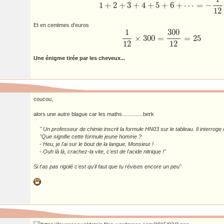
1
+
2
+
3
+
4
+
5
+
6
+
⋯
=
−
1
+
2
+
3
+
4
+
5
+
6
+
⋯
=
−
1
12
12
Et en centimes d'euros
1
300
×
300
=
=
25
1
12
×
300
=
300
12
=
25
12
12
Une énigme tirée par les cheveux...
coucou,
alors une autre blague car les maths..............berk
" Un professeur de chimie inscrit la formule HN03 sur le tableau. Il interroge 
"Que signifie cette formule jeune homme ?
- Heu, je l'ai sur le bout de la langue, Monsieur !
- Ouh là là, crachez-la vite, c'est de l'acide nitrique !"
Si t'as pas rigolé c'est qu'il faut que tu révises encore un peu"