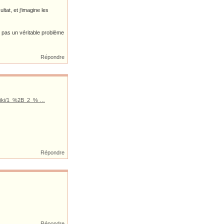
at, et j'imagine les
, pas un véritable problème
Répondre
g/wiki/1_%2B_2_% …
Répondre
Répondre