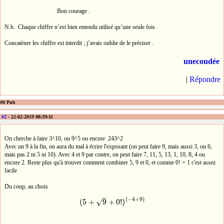
Bon courage .
N.b. Chaque chiffre n’est bien entendu utilisé qu’une seule fois .
Concatèner les chiffre est interdit ; j’avais oublie de le préciser .
unecoudée
|
Répondre
#0 Pub
#2
- 22-02-2019 08:39:11
On cherche à faire 3^10, ou 9^5 ou encore 243^2
Avec un 9 à la fin, on aura du mal à écrire l'exposant (on peut faire 9, mais aussi 3, ou 6,
mais pas 2 ni 5 ni 10). Avec 4 et 9 par contre, on peut faire 7, 11, 5, 13, 1, 10, 8, 4 ou
encore 2. Reste plus qu'à trouver comment combiner 5, 9 et 0, et comme 0! = 1 c'est assez
facile
Du coup, au choix
–
(
−
4
+
9
)
(
5
+
9
+
0
!
)
√
(
5
+
9
+
0
!
)
(
−
4
+
9
)