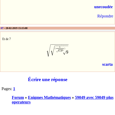
unecoudée
Répondre
#7
- 28-02-2019 15:15:08
Et de 7
−
−
−
−
−
−
−
−
−
−
−
−
−
−
√
√
5
(
)
–
4
√
9
+
0
!
9
√
9
(
5
9
+
0
!
4
)
scarta
Écrire une réponse
Pages:
1
Forum
»
Enigmes Mathématiques
»
59049 avec 59049 plus
operateurs