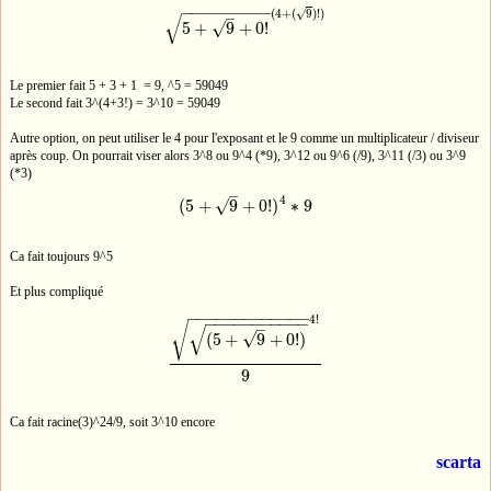
−
−
−
−
−
−
−
−
−
(
4
+
(
9
)
!
)
√
√
–
5
+
9
+
0
!
√
5
+
9
+
0
!
(
4
+
(
9
)
!
)
Le premier fait 5 + 3 + 1 = 9, ^5 = 59049
Le second fait 3^(4+3!) = 3^10 = 59049
Autre option, on peut utiliser le 4 pour l'exposant et le 9 comme un multiplicateur / diviseur
après coup. On pourrait viser alors 3^8 ou 9^4 (*9), 3^12 ou 9^6 (/9), 3^11 (/3) ou 3^9
(*3)
–
4
(
5
+
9
+
0
!
)
∗
9
√
(
5
+
9
+
0
!
)
4
∗
9
Ca fait toujours 9^5
Et plus compliqué
−
−
−
−
−
−
−
−
−
−
−
−
−
4
!
−
−
−
−
−
−
−
−
−
−
−
√
–
√
√
(
5
+
9
+
0
!
)
(
5
+
9
+
0
!
)
4
!
9
9
Ca fait racine(3)^24/9, soit 3^10 encore
scarta