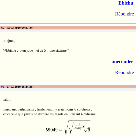
Ebichu
Répondre
#5
- 24-02-2019 09:07:29
bonjour,
@Ebichu : bien joué ; et de 5 . une sixième ?
unecoudée
Répondre
#6
- 27-02-2019 16:24:36
salut ,
merci aux participants ; finalement il y a au moins 6 solutions .
voici celle que j'avais de derrière les fagots en utilisant 4 radicaux :
−
−
−
−
−
−
−
−
−
−
−
−
−
−
−
√
√
5
–
4
√
(
9
+
0
!
)
59049
=
9
√
59049
=
9
5
(
9
+
0
!
)
4