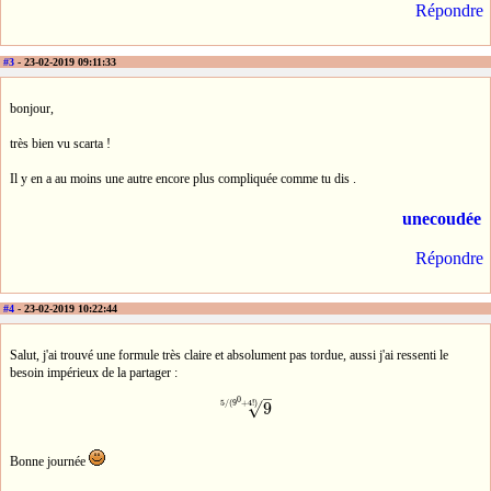
Répondre
#3
- 23-02-2019 09:11:33
bonjour,
très bien vu scarta !
Il y en a au moins une autre encore plus compliquée comme tu dis .
unecoudée
Répondre
#4
- 23-02-2019 10:22:44
Salut, j'ai trouvé une formule très claire et absolument pas tordue, aussi j'ai ressenti le
besoin impérieux de la partager :
–
0
5
/
(
9
+
4
!
)
9
√
9
5
/
(
9
0
+
4
!
)
Bonne journée