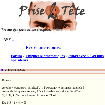
Pages:
1
Écrire une réponse
Forum
»
Enigmes Mathématiques
»
59049 avec 59049 plus
operateurs
#1
- 21-02-2019 13:28:17
Bonjour ,
Avec les 4 opérateurs , le radical V , l’exposant ^ et la simple factorielle !
Autant de fois que necessaire , il faut écrire dans cet ordre les 5 chiffres :
5 , 9 , 0 , 4 , 9 et donc formuler le nombre 59049 .
Ex: 145 = 1 + 4! + 5!