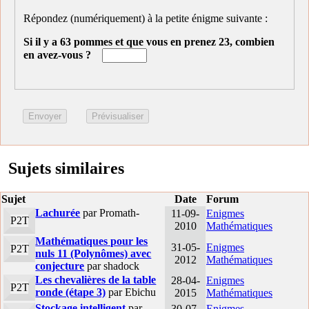
Répondez (numériquement) à la petite énigme suivante :
Si il y a 63 pommes et que vous en prenez 23, combien
en avez-vous ?
Sujets similaires
Sujet
Date
Forum
Lachurée
par Promath-
11-09-
Enigmes
P2T
2010
Mathématiques
Mathématiques pour les
31-05-
Enigmes
P2T
nuls 11 (Polynômes) avec
2012
Mathématiques
conjecture
par shadock
Les chevalières de la table
28-04-
Enigmes
P2T
ronde (étape 3)
par Ebichu
2015
Mathématiques
Stockage intelligent
par
30-07-
Enigmes