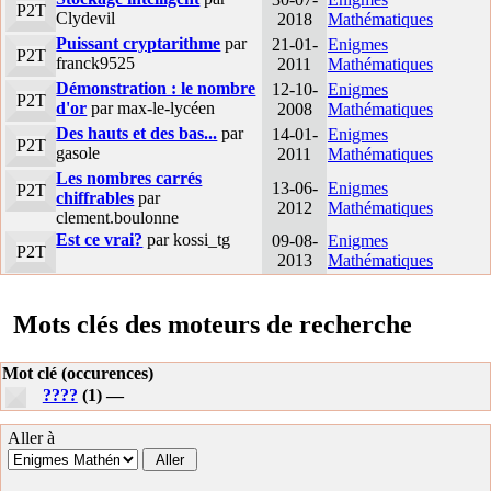
P2T
Clydevil
2018
Mathématiques
Puissant cryptarithme
par
21-01-
Enigmes
P2T
franck9525
2011
Mathématiques
Démonstration : le nombre
12-10-
Enigmes
P2T
d'or
par max-le-lycéen
2008
Mathématiques
Des hauts et des bas...
par
14-01-
Enigmes
P2T
gasole
2011
Mathématiques
Les nombres carrés
13-06-
Enigmes
P2T
chiffrables
par
2012
Mathématiques
clement.boulonne
Est ce vrai?
par kossi_tg
09-08-
Enigmes
P2T
2013
Mathématiques
Mots clés des moteurs de recherche
Mot clé (occurences)
????
(1) —
Aller à