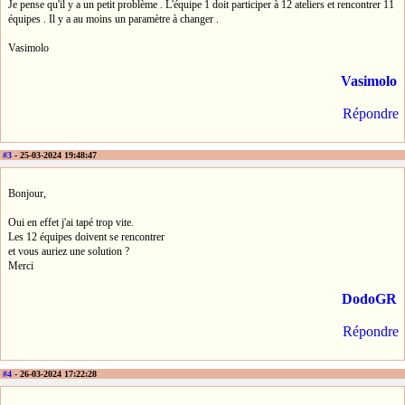
Je pense qu'il y a un petit problème . L'équipe 1 doit participer à 12 ateliers et rencontrer 11
équipes . Il y a au moins un paramètre à changer .
Vasimolo
Vasimolo
Répondre
#3
- 25-03-2024 19:48:47
Bonjour,
Oui en effet j'ai tapé trop vite.
Les 12 équipes doivent se rencontrer
et vous auriez une solution ?
Merci
DodoGR
Répondre
#4
- 26-03-2024 17:22:28