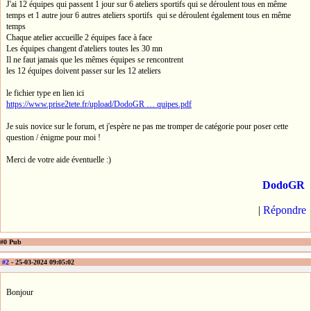
J'ai 12 équipes qui passent 1 jour sur 6 ateliers sportifs qui se déroulent tous en même
temps et 1 autre jour 6 autres ateliers sportifs qui se déroulent également tous en même
temps
Chaque atelier accueille 2 équipes face à face
Les équipes changent d'ateliers toutes les 30 mn
Il ne faut jamais que les mêmes équipes se rencontrent
les 12 équipes doivent passer sur les 12 ateliers
le fichier type en lien ici
https://www.prise2tete.fr/upload/DodoGR … quipes.pdf
Je suis novice sur le forum, et j'espère ne pas me tromper de catégorie pour poser cette
question / énigme pour moi !
Merci de votre aide éventuelle :)
DodoGR
|
Répondre
#0 Pub
#2
- 25-03-2024 09:05:02
Bonjour