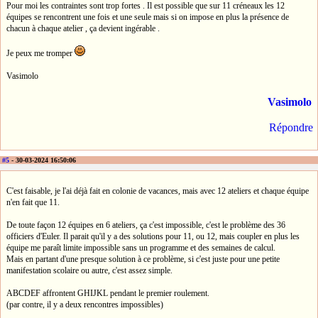
Pour moi les contraintes sont trop fortes . Il est possible que sur 11 créneaux les 12
équipes se rencontrent une fois et une seule mais si on impose en plus la présence de
chacun à chaque atelier , ça devient ingérable .
Je peux me tromper
Vasimolo
Vasimolo
Répondre
#5
- 30-03-2024 16:50:06
C'est faisable, je l'ai déjà fait en colonie de vacances, mais avec 12 ateliers et chaque équipe
n'en fait que 11.
De toute façon 12 équipes en 6 ateliers, ça c'est impossible, c'est le problème des 36
officiers d'Euler. Il parait qu'il y a des solutions pour 11, ou 12, mais coupler en plus les
équipe me paraît limite impossible sans un programme et des semaines de calcul.
Mais en partant d'une presque solution à ce problème, si c'est juste pour une petite
manifestation scolaire ou autre, c'est assez simple.
ABCDEF affrontent GHIJKL pendant le premier roulement.
(par contre, il y a deux rencontres impossibles)