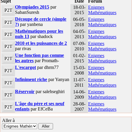
Sujet
Date
Forum
Olympiades 2015
par
18-03-
Enigmes
P2T
SabanSuresh
2015
Mathématiques
Découpe de cercle (simple
06-05-
Enigmes
P2T
?)
par yanbena
2018
Mathématiques
Mathématiques pour les
04-05-
Enigmes
P2T
nuls 13
par shadock
2013
Mathématiques
2010 et les puissances de 2
07-09-
Enigmes
P2T
par rivas
2010
Mathématiques
Une fonction pas comme
01-02-
Enigmes
P2T
les autres
par Promath-
2015
Mathématiques
L'escargot
par dhrm77
15-03-
Enigmes
P2T
2008
Mathématiques
Infiniment riche
par Yanyan
11-07-
Enigmes
P2T
2011
Mathématiques
Réservoir
par salehseghiri
14-06-
Enigmes
P2T
2009
Mathématiques
L'âge du père et ses neuf
28-08-
Enigmes
P2T
enfants
par EfCeBa
2007
Mathématiques
Aller à