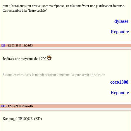
rem : j'aurai aussi pu tirer au sort ma réponse, ça m'aurait éviter une justification foireuse.
Ca ressemble à la "lettre cachée"
dylasse
Répondre
#29
- 12-03-2010 19:20:53
Je dirais une moyenne de 1 200
Si tout les cons dans le monde seraient lumineux, la terre serait un soleil^^
coco1308
Répondre
#30
- 12-03-2010 20:45:16
Kosmogol TRUQUE (XD)