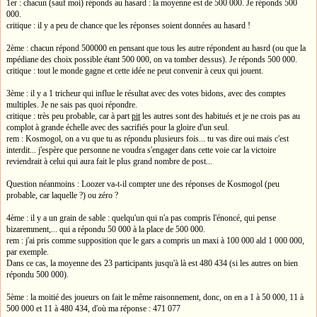
1er : chacun (sauf moi) réponds au hasard : la moyenne est de 500 000. Je réponds 500
000.
critique : il y a peu de chance que les réponses soient données au hasard !
2ème : chacun répond 500000 en pensant que tous les autre répondent au hasrd (ou que la
mpédiane des choix possible étant 500 000, on va tomber dessus). Je réponds 500 000.
critique : tout le monde gagne et cette idée ne peut convenir à ceux qui jouent.
3ème : il y a 1 tricheur qui influe le résultat avec des votes bidons, avec des comptes
multiples. Je ne sais pas quoi répondre.
critique : très peu probable, car à part
pit
les autres sont des habitués et je ne crois pas au
complot à grande échelle avec des sacrifiés pour la gloire d'un seul.
rem : Kosmogol, on a vu que tu as répondu plusieurs fois... tu vas dire oui mais c'est
interdit... j'espère que personne ne voudra s'engager dans cette voie car la victoire
reviendrait à celui qui aura fait le plus grand nombre de post...
Question néanmoins : Loozer va-t-il compter une des réponses de Kosmogol (peu
probable, car laquelle ?) ou zéro ?
4ème : il y a un grain de sable : quelqu'un qui n'a pas compris l'énoncé, qui pense
bizaremment,... qui a répondu 50 000 à la place de 500 000.
rem : j'ai pris comme supposition que le gars a compris un maxi à 100 000 ald 1 000 000,
par exemple.
Dans ce cas, la moyenne des 23 participants jusqu'à là est 480 434 (si les autres on bien
répondu 500 000).
5ème : la moitié des joueurs on fait le même raisonnement, donc, on en a 1 à 50 000, 11 à
500 000 et 11 à 480 434, d'où ma réponse : 471 077