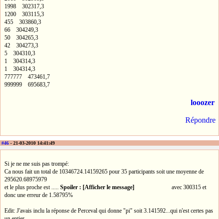
1998 302317,3
1200 303115,3
455 303860,3
66 304249,3
50 304265,3
42 304273,3
5 304310,3
1 304314,3
1 304314,3
777777 473461,7
999999 695683,7
looozer
Répondre
#46
- 21-03-2010 14:41:49
Si je ne me suis pas trompé:
Ca nous fait un total de 10346724.14159265 pour 35 participants soit une moyenne de
295620.68975979
et le plus proche est .....
Spoiler : [Afficher le message]
avec 300315 et
donc une erreur de 1.58795%
Edit: J'avais inclu la réponse de Perceval qui donne "pi" soit 3.141592...qui n'est certes pas
un entier...