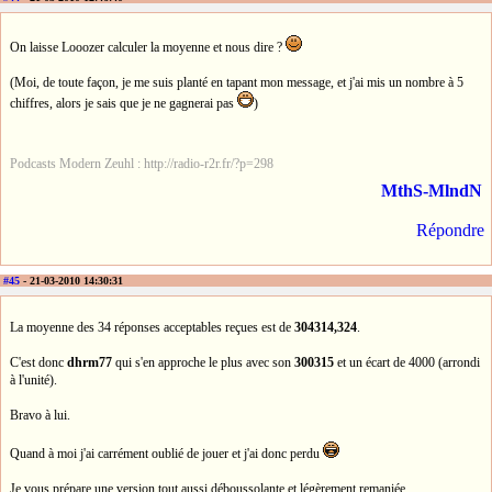
On laisse Looozer calculer la moyenne et nous dire ?
(Moi, de toute façon, je me suis planté en tapant mon message, et j'ai mis un nombre à 5
chiffres, alors je sais que je ne gagnerai pas
)
Podcasts Modern Zeuhl : http://radio-r2r.fr/?p=298
MthS-MlndN
Répondre
#45
- 21-03-2010 14:30:31
La moyenne des 34 réponses acceptables reçues est de
304314,324
.
C'est donc
dhrm77
qui s'en approche le plus avec son
300315
et un écart de 4000 (arrondi
à l'unité).
Bravo à lui.
Quand à moi j'ai carrément oublié de jouer et j'ai donc perdu
Je vous prépare une version tout aussi déboussolante et légèrement remaniée.