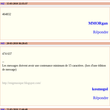
#42
- 15-03-2010 22:35:37
464832
MMORgan
Répondre
#43
- 20-03-2010 06:28:45
474 637
--
Les messages doivent avoir une contenance minimum de 15 caractères. (lors d'une édition
de message)
http://enigmusique.blogspot.com/
kosmogol
Répondre
#44
- 21-03-2010 12:46:40