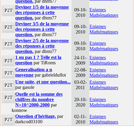
question.
par dhrm77
Deviner 1/5 de la moyenne
09-10-
Enigmes
P2T
des réponses à cette
2010
Mathématiques
question.
par dhrm77
Deviner 3/5 de la moyenne
09-10-
Enigmes
P2T
des réponses à cette
2010
Mathématiques
question.
par dhrm77
Deviner 2/5 de la moyenne
09-10-
Enigmes
P2T
des réponses à cette
2010
Mathématiques
question.
par dhrm77
1 ou pas 1 ? Telle est la
24-11-
Enigmes
P2T
question
par TiRoms
2009
Mathématiques
Generalisation a n
22-08-
Enigmes
P2T
moyenne
par gabrielduflot
2009
Mathématiques
Une suite, et une question...
03-02-
Enigmes
P2T
par gasole
2011
Mathématiques
Quelle est la somme des
P2T
chiffres du nombre
20-10-
Enigmes
N=10^2000-2000
par
2020
Mathématiques
konnow
Question d'héritage.
par
02-11-
Enigmes
P2T
darkcod03100
2010
Mathématiques