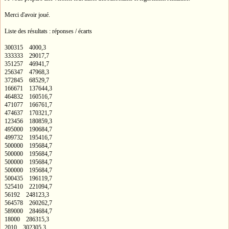
Merci d'avoir joué.
Liste des résultats : réponses / écarts
300315 4000,3
333333 29017,7
351257 46941,7
256347 47968,3
372845 68529,7
166671 137644,3
464832 160516,7
471077 166761,7
474637 170321,7
123456 180859,3
495000 190684,7
499732 195416,7
500000 195684,7
500000 195684,7
500000 195684,7
500000 195684,7
500435 196119,7
525410 221094,7
56192 248123,3
564578 260262,7
589000 284684,7
18000 286315,3
2010 302305,3