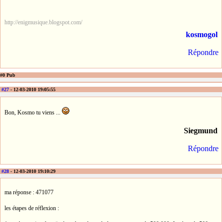
http://enigmusique.blogspot.com/
kosmogol
Répondre
#0 Pub
#27
- 12-03-2010 19:05:55
Bon, Kosmo tu viens ...
Siegmund
Répondre
#28
- 12-03-2010 19:10:29
ma réponse : 471077
les étapes de réflexion :