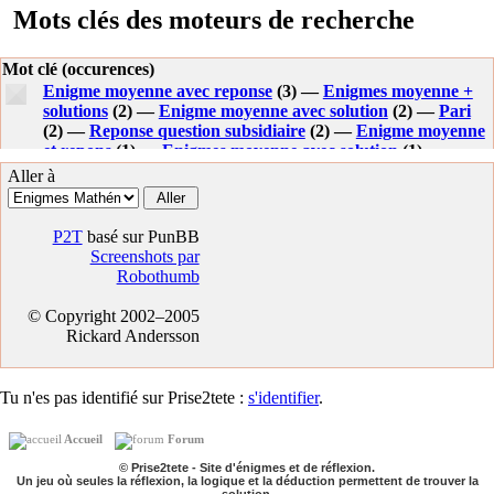
Mots clés des moteurs de recherche
Mot clé (occurences)
Enigme moyenne avec reponse
(3) —
Enigmes moyenne +
solutions
(2) —
Enigme moyenne avec solution
(2) —
Pari
(2) —
Reponse question subsidiaire
(2) —
Enigme moyenne
et repons
(1) —
Enigmes moyenne avec solution
(1) —
Enigme moyenne et ces solutions
(1) —
Resoudre 333 ^777-
Aller à
777^333
(1) —
Cinema
(1) —
Enigmes moyenne
(1) —
Devinette miyenne avec reponce
(1) —
Enigmes moyenne
avec reponse
(1) —
Enigme moyenne et reponse
(1) —
P2T
basé sur PunBB
Screenshots par
Robothumb
© Copyright 2002–2005
Rickard Andersson
Tu n'es pas identifié sur Prise2tete :
s'identifier
.
Accueil
Forum
© Prise2tete - Site d'énigmes et de réflexion.
Un jeu où seules la réflexion, la logique et la déduction permettent de trouver la