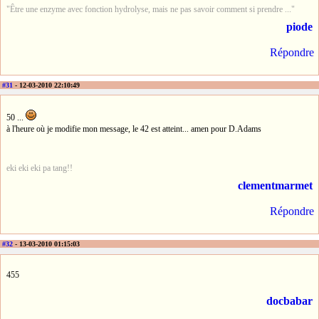
"Être une enzyme avec fonction hydrolyse, mais ne pas savoir comment si prendre ..."
piode
Répondre
#31
- 12-03-2010 22:10:49
50 ...
à l'heure où je modifie mon message, le 42 est atteint... amen pour D.Adams
eki eki eki pa tang!!
clementmarmet
Répondre
#32
- 13-03-2010 01:15:03
455
docbabar