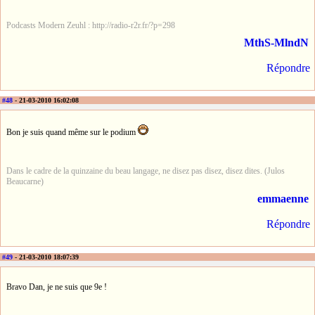
Podcasts Modern Zeuhl : http://radio-r2r.fr/?p=298
MthS-MlndN
Répondre
#48
- 21-03-2010 16:02:08
Bon je suis quand même sur le podium
Dans le cadre de la quinzaine du beau langage, ne disez pas disez, disez dites. (Julos
Beaucarne)
emmaenne
Répondre
#49
- 21-03-2010 18:07:39
Bravo Dan, je ne suis que 9e !