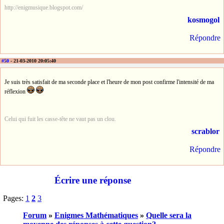
http://enigmusique.blogspot.com/
kosmogol
Répondre
#50
- 21-03-2010 20:05:40
Je suis très satisfait de ma seconde place et l'heure de mon post confirme l'intensité de ma
réflexion
Celui qui fuit les casse-tête ne vaut pas un clou.
scrablor
Répondre
Écrire une réponse
Pages:
1
2
3
Forum
»
Enigmes Mathématiques
»
Quelle sera la