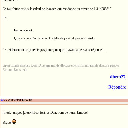
En fait j'aime mieux le calcul de looozer, qui me donne un erreur de 1.3142083%
PS:
loozer a écrit:
Quand à moi j'ai carrément oublié de jouer et j'ai donc perdu
^^ evidement tu ne pouvais pas jouer puisque tu avais access aux réponses....
Great minds discuss ideas; Average minds discuss events; Small minds discuss people. -
Eleanor Roosevelt
dhrm77
Répondre
#47
- 21-03-2010 14:52:07
[mode=un peu jaloux]Il est fort, ce Dan, nom de nom...[/mode]
Bravo