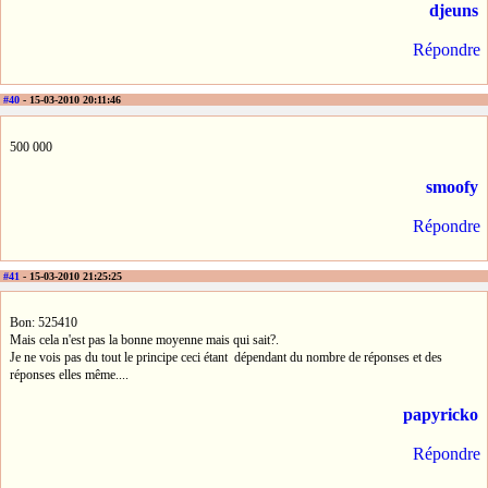
djeuns
Répondre
#40
- 15-03-2010 20:11:46
500 000
smoofy
Répondre
#41
- 15-03-2010 21:25:25
Bon: 525410
Mais cela n'est pas la bonne moyenne mais qui sait?.
Je ne vois pas du tout le principe ceci étant dépendant du nombre de réponses et des
réponses elles même....
papyricko
Répondre