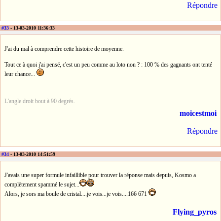
Répondre
#33
- 13-03-2010 11:36:33
J'ai du mal à comprendre cette histoire de moyenne.
Tout ce à quoi j'ai pensé, c'est un peu comme au loto non ? : 100 % des gagnants ont tenté
leur chance...
L'angle droit bout à 90 degrés.
moicestmoi
Répondre
#34
- 13-03-2010 14:51:59
J'avais une super formule infaillible pour trouver la réponse mais depuis, Kosmo a
complètement spammé le sujet...
Alors, je sors ma boule de cristal....je vois...je vois....166 671
Flying_pyros