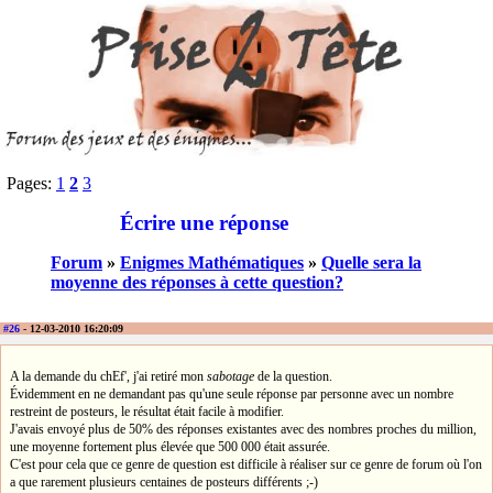
Pages:
1
2
3
Écrire une réponse
Forum
»
Enigmes Mathématiques
»
Quelle sera la
moyenne des réponses à cette question?
#26
- 12-03-2010 16:20:09
A la demande du chEf', j'ai retiré mon
sabotage
de la question.
Évidemment en ne demandant pas qu'une seule réponse par personne avec un nombre
restreint de posteurs, le résultat était facile à modifier.
J'avais envoyé plus de 50% des réponses existantes avec des nombres proches du million,
une moyenne fortement plus élevée que 500 000 était assurée.
C'est pour cela que ce genre de question est difficile à réaliser sur ce genre de forum où l'on
a que rarement plusieurs centaines de posteurs différents ;-)