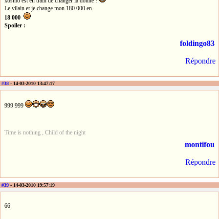
kosmo est en train de changer la donne !
Le vilain et je change mon 180 000 en
18 000
Spoiler :
foldingo83
Répondre
#38
- 14-03-2010 13:47:17
999 999
Time is nothing , Child of the night
montifou
Répondre
#39
- 14-03-2010 19:57:19
66