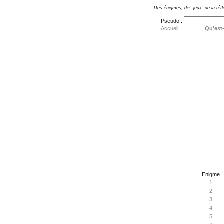
Des énigmes, des jeux, de la réfl
Pseudo :
Accueil
Qu'est-
Enigme
1
2
3
4
5