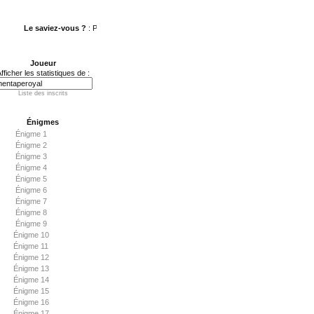
Le saviez-vous ?
: Prise2Tete propose aux internautes un
flux RSS
.
Joueur
fficher les statistiques de :
Liste des inscrits
Énigmes
Énigme 1
Énigme 2
Énigme 3
Énigme 4
Énigme 5
Énigme 6
Énigme 7
Énigme 8
Énigme 9
Énigme 10
Énigme 11
Énigme 12
Énigme 13
Énigme 14
Énigme 15
Énigme 16
Énigme 17