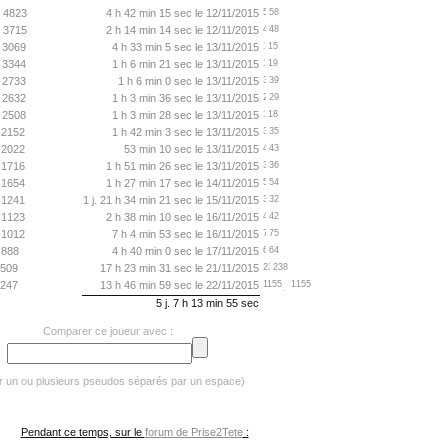
4823
4 h 42 min 15 sec le 12/11/2015
58
3715
2 h 14 min 14 sec le 12/11/2015
48
3069
4 h 33 min 5 sec le 13/11/2015
15
3344
1 h 6 min 21 sec le 13/11/2015
19
2733
1 h 6 min 0 sec le 13/11/2015
39
2632
1 h 3 min 36 sec le 13/11/2015
29
2508
1 h 3 min 28 sec le 13/11/2015
18
2152
1 h 42 min 3 sec le 13/11/2015
35
2022
53 min 10 sec le 13/11/2015
43
1716
1 h 51 min 26 sec le 13/11/2015
36
1654
1 h 27 min 17 sec le 14/11/2015
54
1241
1 j. 21 h 34 min 21 sec le 15/11/2015
32
1123
2 h 38 min 10 sec le 16/11/2015
42
1012
7 h 4 min 53 sec le 16/11/2015
75
888
4 h 40 min 0 sec le 17/11/2015
64
509
17 h 23 min 31 sec le 21/11/2015
238
247
13 h 46 min 59 sec le 22/11/2015
1155
5 j. 7 h 13 min 55 sec
Comparer ce joueur avec :
er un ou plusieurs pseudos séparés par un espace)
Pendant ce temps, sur le
forum de Prise2Tete
: