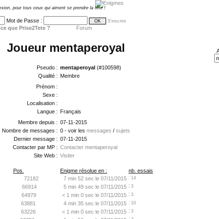
exion, pour tous ceux qui aiment se prendre la tête !
Mot de Passe :
S'inscrire
ce que Prise2Tete ?
Forum
Joueur mentaperoyal
A
Pseudo :
mentaperoyal
(#100598)
Qualité :
Membre
Prénom :
Sexe :
Localisation :
Langue :
Français
Membre depuis :
07-11-2015
Nombre de messages :
0 - voir les
messages
/
sujets
Dernier message :
07-11-2015
Contacter par MP :
Contacter mentaperoyal
Site Web :
Visiter
Pos.
Enigme résolue en :
nb. essais
72182
7 min 52 sec le 07/11/2015
14
66914
5 min 49 sec le 07/11/2015
3
64979
< 1 min 0 sec le 07/11/2015
3
63881
4 min 35 sec le 07/11/2015
10
63226
< 1 min 0 sec le 07/11/2015
3