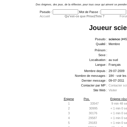
Des énigmes, des jeux, de la réflexion, pour tous ceux qui aiment se prendre 
Pseudo :
Mot de Passe :
Accueil
Qu'est-ce que Prise2Tete ?
Foru
Joueur sci
Pseudo :
science
(#45
Qualité :
Membre
Prénom :
Sexe :
Localisation :
au sud
Langue :
Français
Membre depuis :
29-07-2009
Nombre de messages :
184 - voir le
Dernier message :
09-07-2011
Contacter par MP :
Contacter sc
Site Web :
Visiter
Enigme
Pos.
Enigme réso
1
33547
9 min 48 se
2
30995
< 1 min 0 s
3
30176
< 1 min 0 s
4
29587
< 1 min 0 s
5
29183
< 1 min 0 s