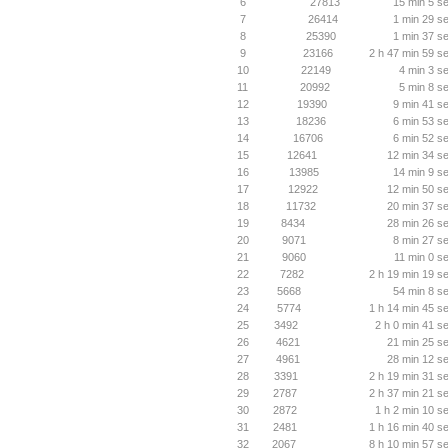
6
27813
15 min 5 se
7
26414
1 min 29 se
8
25390
1 min 37 se
9
23166
2 h 47 min 59 se
10
22149
4 min 3 s
11
20992
5 min 8 s
12
19390
9 min 41 se
13
18236
6 min 53 se
14
16706
6 min 52 se
15
12641
12 min 34 se
16
13985
14 min 9 se
17
12922
12 min 50 se
18
11732
20 min 37 se
19
8434
28 min 26 se
20
9071
8 min 27 se
21
9060
11 min 0 s
22
7282
2 h 19 min 19 se
23
5668
54 min 8 se
24
5774
1 h 14 min 45 se
25
3492
2 h 0 min 41 s
26
4621
21 min 25 se
27
4961
28 min 12 se
28
3391
2 h 19 min 31 se
29
2787
2 h 37 min 21 se
30
2872
1 h 2 min 10 s
31
2481
1 h 16 min 40 se
32
2067
8 h 10 min 57 se