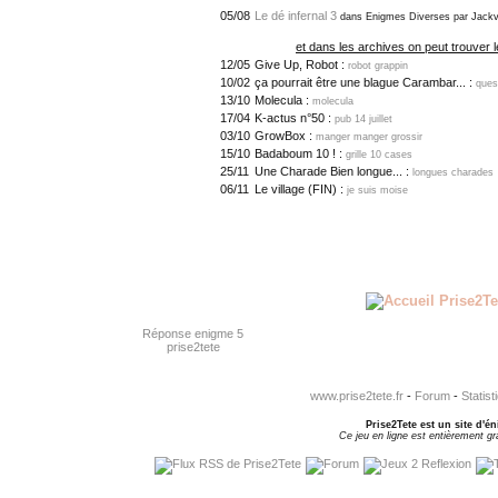
05/08
Le dé infernal 3
dans Enigmes Diverses par Jackv
et dans les archives on peut trouver l
12/05
Give Up, Robot :
robot grappin
10/02
ça pourrait être une blague Carambar... :
ques
13/10
Molecula :
molecula
17/04
K-actus n°50 :
pub 14 juillet
03/10
GrowBox :
manger manger grossir
15/10
Badaboum 10 ! :
grille 10 cases
25/11
Une Charade Bien longue... :
longues charades
06/11
Le village (FIN) :
je suis moise
Réponse enigme 5
prise2tete
www.prise2tete.fr
-
Forum
-
Statist
Prise2Tete est un site d'én
Ce jeu en ligne est entièrement gra