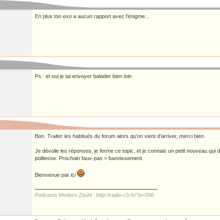
En plus ton exo a aucun rapport avec l'énigme...
Ps : et oui je tai envoyer balader bien loin
Bon. Traiter les habitués du forum alors qu'on vient d'arriver, merci bien.
Je dévoile les réponses, je ferme ce topic, et je connais un petit nouveau qui 
politesse. Prochain faux-pas = bannissement.
Bienvenue par ici
Podcasts Modern Zeuhl : http://radio-r2r.fr/?p=298