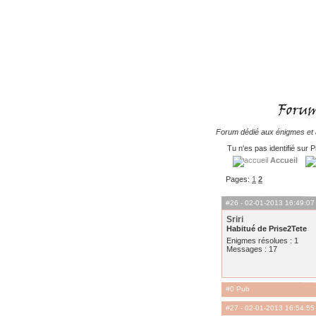
Forum dédié aux énigmes et à
Tu n'es pas identifié sur P
Accueil
Pages:
1
2
#26
- 02-01-2013 16:49:07
Sriri
Habitué de Prise2Tete
Enigmes résolues : 1
Messages : 17
#0 Pub
#27
- 02-01-2013 16:54:55