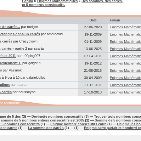
Forum
»
Enigmes Mathématiques
»
Des sommes, des carrés,
et 5 nombres consécutifs.
Date
Forum
 de carrés...
par nodgim
27-06-2020
Enigmes Mathémati
ectangles dans un carrés
par amatdavid
19-11-2009
Enigmes Mathémati
s carrés
par Crazyclown
01-11-2009
Enigmes Mathémati
 carrés - partie 2
par scarta
13-06-2025
Enigmes Mathémati
s et 2011
par L00ping007
07-04-2011
Enigmes Mathémati
deviennent 1.
par golgot59
19-11-2012
Enigmes Mathémati
s
par Vasimolo
21-08-2015
Enigmes Mathémati
 à 9 ou à 10
par gabrielduflot
30-04-2009
Enigmes Mathémati
indices
par scarta
21-12-2011
Enigmes Mathémati
 carrés
par housseyne
17-10-2013
Enigmes Mathémati
de recherche
mme de 5 des
(3) —
Devinette nombres consecutifs
(3) —
Trouver trois nombres cons
 somme de 5 nombres entiers consecutifs est 2005
(2) —
Somme de 5 nombres conse
 5 nombres consecutifs
(1) —
Enigme nombre consecutifs carre
(1) —
Enigme les no
des carres
(1) —
La somme des carr?s
(1) —
(1) —
Enigme carre parfait et nombrrd c