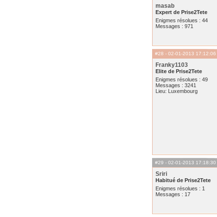
masab
Expert de Prise2Tete
Enigmes résolues : 44
Messages : 971
#28
- 02-01-2013 17:12:06
Franky1103
Elite de Prise2Tete
Enigmes résolues : 49
Messages : 3241
Lieu: Luxembourg
#29
- 02-01-2013 17:18:30
Sriri
Habitué de Prise2Tete
Enigmes résolues : 1
Messages : 17