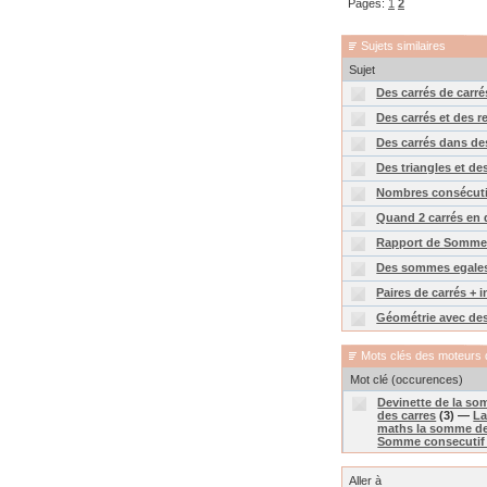
Pages:
1
2
Sujets similaires
Sujet
Des carrés de carrés
Des carrés et des r
Des carrés dans de
Des triangles et des
Nombres consécutif
Quand 2 carrés en 
Rapport de Somme
Des sommes egales
Paires de carrés + 
Géométrie avec des
Mots clés des moteurs 
Mot clé (occurences)
Devinette de la so
des carres
(3) —
La
maths la somme de
Somme consecutif 
Aller à