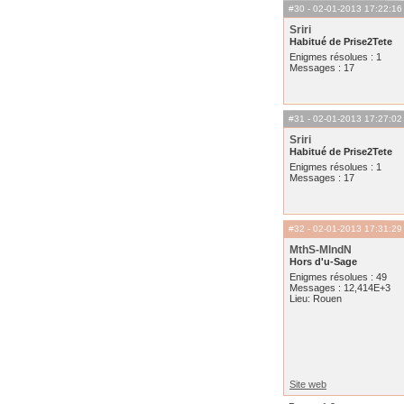
#30
- 02-01-2013 17:22:16
Sriri
Habitué de Prise2Tete
Enigmes résolues : 1
Messages : 17
#31
- 02-01-2013 17:27:02
Sriri
Habitué de Prise2Tete
Enigmes résolues : 1
Messages : 17
#32
- 02-01-2013 17:31:29
MthS-MlndN
Hors d'u-Sage
Enigmes résolues : 49
Messages : 12,414E+3
Lieu: Rouen
Site web