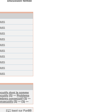
Discussion fermée
ques
ques
ques
ques
ques
ques
ques
ques
ques
ques
ecutifs dont la somme
cutifs
(1) —
Probleme
mbres consecutif
(1) —
onsecutifs
(1) —
(1) —
P2T
basé sur PunBB