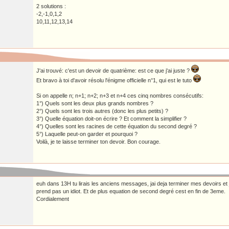
2 solutions :
-2,-1,0,1,2
10,11,12,13,14
J'ai trouvé: c'est un devoir de quatrième: est ce que j'ai juste ?
Et bravo à toi d'avoir résolu l'énigme officielle n°1, qui est le tuto
Si on appelle n; n+1; n+2; n+3 et n+4 ces cinq nombres consécutifs:
1°) Quels sont les deux plus grands nombres ?
2°) Quels sont les trois autres (donc les plus petits) ?
3°) Quelle équation doit-on écrire ? Et comment la simplifier ?
4°) Quelles sont les racines de cette équation du second degré ?
5°) Laquelle peut-on garder et pourquoi ?
Voilà, je te laisse terminer ton devoir. Bon courage.
euh dans 13H tu lirais les anciens messages, jai deja terminer mes devoirs e
prend pas un idiot. Et de plus equation de second degré cest en fin de 3eme.
Cordialement