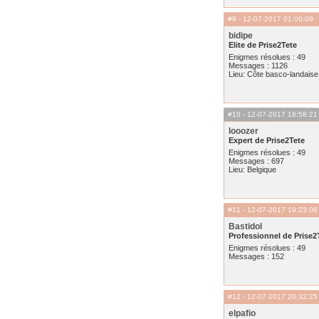
#9
- 12-07-2017 01:00:09
bidipe
Elite de Prise2Tete
Enigmes résolues : 49
Messages : 1126
Lieu: Côte basco-landaise
#10
- 12-07-2017 18:58:21
looozer
Expert de Prise2Tete
Enigmes résolues : 49
Messages : 697
Lieu: Belgique
#11
- 12-07-2017 19:23:06
Bastidol
Professionnel de Prise2
Enigmes résolues : 49
Messages : 152
#12
- 12-07-2017 20:32:25
elpafio