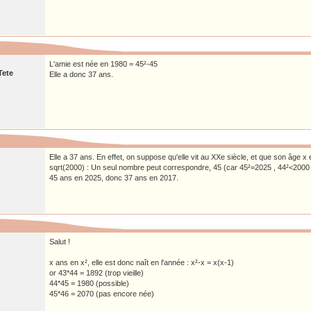
L'amie est née en 1980 = 45²-45
Tete
Elle a donc 37 ans.
Elle a 37 ans. En effet, on suppose qu'elle vit au XXe siècle, et que son âge x 
sqrt(2000) : Un seul nombre peut correspondre, 45 (car 45²=2025 , 44²<2000 e
45 ans en 2025, donc 37 ans en 2017.
Salut !
x ans en x², elle est donc naît en l'année : x²-x = x(x-1)
or 43*44 = 1892 (trop vieille)
44*45 = 1980 (possible)
45*46 = 2070 (pas encore née)