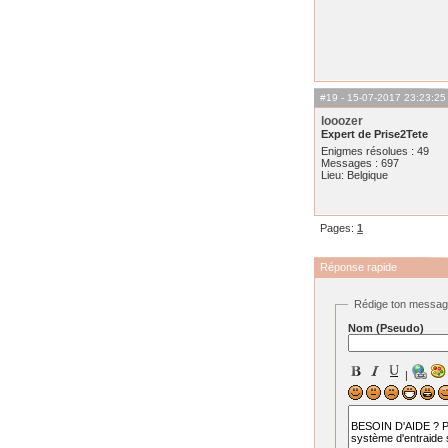
#19
- 15-07-2017 23:23:25
looozer
Expert de Prise2Tete
Enigmes résolues : 49
Messages : 697
Lieu: Belgique
Pages:
1
Réponse rapide
Rédige ton messa
Nom (Pseudo)
|