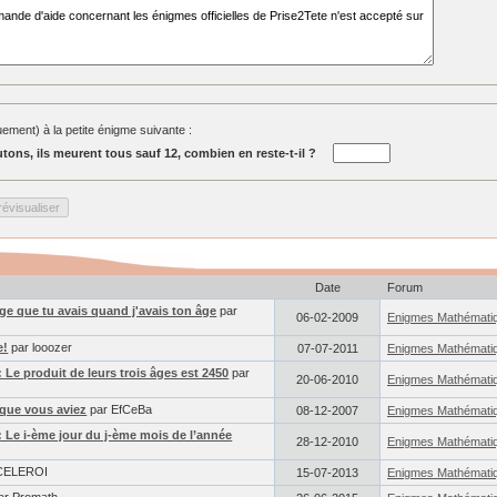
ment) à la petite énigme suivante :
tons, ils meurent tous sauf 12, combien en reste-t-il ?
Date
Forum
'âge que tu avais quand j'avais ton âge
par
06-02-2009
Enigmes Mathémati
e!
par looozer
07-07-2011
Enigmes Mathémati
: Le produit de leurs trois âges est 2450
par
20-06-2010
Enigmes Mathémati
e que vous aviez
par EfCeBa
08-12-2007
Enigmes Mathémati
: Le i-ème jour du j-ème mois de l’année
28-12-2010
Enigmes Mathémati
CELEROI
15-07-2013
Enigmes Mathémati