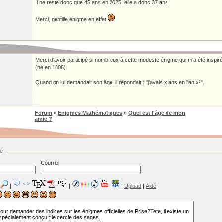
Il ne reste donc que 45 ans en 2025, elle a donc 37 ans !
Merci, gentille énigme en effet
Merci d'avoir participé si nombreux à cette modeste énigme qui m'a été insp
(né en 1806).
Quand on lui demandait son âge, il répondait : "j'avais x ans en l'an x²".
Forum
»
Enigmes Mathématiques
»
Quel est l'âge de mon
amie ?
ge
Courriel
|
|
|
Upload
|
Aide