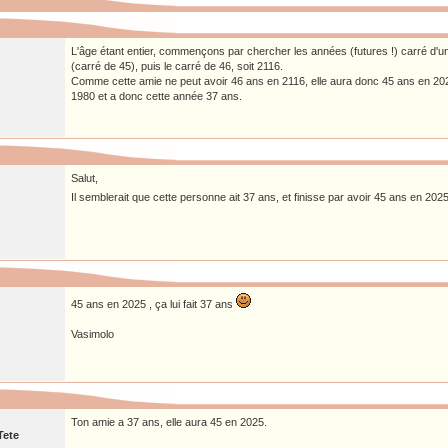
L'âge étant entier, commençons par chercher les années (futures !) carré d'un
(carré de 45), puis le carré de 46, soit 2116.
Comme cette amie ne peut avoir 46 ans en 2116, elle aura donc 45 ans en 202
1980 et a donc cette année 37 ans.
Salut,
Il semblerait que cette personne ait 37 ans, et finisse par avoir 45 ans en 2025
45 ans en 2025 , ça lui fait 37 ans
Vasimolo
Ton amie a 37 ans, elle aura 45 en 2025.
Tete