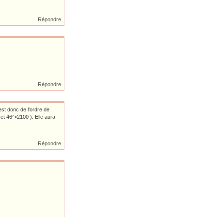
Répondre
Répondre
est donc de l'ordre de
t 46²>2100 ). Elle aura
Répondre