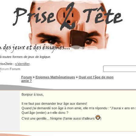
 toutes formes de jeux de logique.
rise2tete :
s'identifier
.
Forum
Forum
»
Enigmes Mathématiques
»
Quel est l'âge de mon
amie ?
Bonjour à tous,
Il ne faut pas demander leur âge aux dames!
Quand j'ai demandé son âge à mon amie, elle m'a répondu : "J'aurai x ans en 
Quel âge (entier) a-t-elle donc ?
C'est une gentille... l'énigme (l'amie aussi d'ailleurs
)