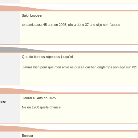
Salut Looozer
ton amie aura 45 ans en 2025, elle a donc 37 ans si je ne m'abuse
Que de bonnes réponses jusqu'ici !
J'avais bien peur que mon amie ne puisse cacher longtemps son âge sur P2
J'aurai 45 Ans en 2025
Tete
Né en 1980 quelle chance !!!
Bonjour