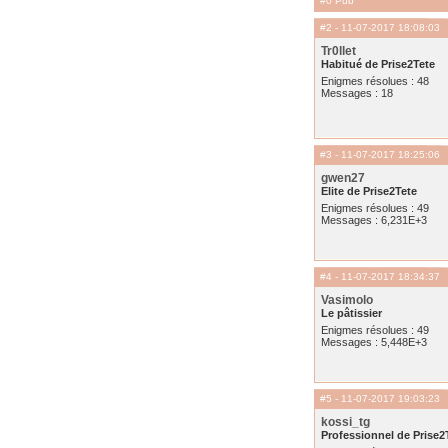
#0 Pub
#2
- 11-07-2017 18:08:03
Tr0llet
Habitué de Prise2Tete
Enigmes résolues : 48
Messages : 18
#3
- 11-07-2017 18:25:06
gwen27
Elite de Prise2Tete
Enigmes résolues : 49
Messages : 6,231E+3
#4
- 11-07-2017 18:34:37
Vasimolo
Le pâtissier
Enigmes résolues : 49
Messages : 5,448E+3
#5
- 11-07-2017 19:03:23
kossi_tg
Professionnel de Prise2