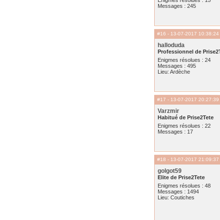
Enigmes résolues : 15
Messages : 245
#16
- 13-07-2017 10:38:24
halloduda
Professionnel de Prise2
Enigmes résolues : 24
Messages : 495
Lieu: Ardèche
#17
- 13-07-2017 20:27:39
Varzmir
Habitué de Prise2Tete
Enigmes résolues : 22
Messages : 17
#18
- 13-07-2017 21:09:37
golgot59
Elite de Prise2Tete
Enigmes résolues : 48
Messages : 1494
Lieu: Coutiches