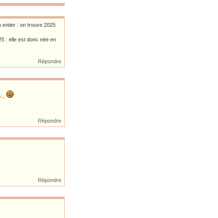
 entier : on trouve 2025
5 : elle est donc née en
Répondre
...
Répondre
Répondre