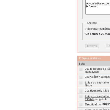
Sécurité
Répondez (numérique
Un berger a 20 mou
Sujets similaires
Sujet
J'ai le double de l
jeansayrien
Jeune âge? Je nag
L'âge du capitaine 
Nicouj
J'ai deux fois l'âg
L'âge du capitaine 
1900+k
par gasole
Mon âge!
par PRIN