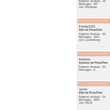
Enigmes résolues : 18
Messages : 307
Lieu: Montargis
#6
- 11-07-2017 20:11:05
Franky1103
Elite de Prise2Tete
Enigmes résolues : 49
Messages : 3241
Lieu: Luxembourg
#7
- 11-07-2017 21:34:56
kirimme
Amateur de Prise2Tete
Enigmes résolues : 30
Messages : 8
#8
- 11-07-2017 23:43:11
Jackv
Elite de Prise2Tete
Enigmes résolues : 34
Messages : 3693
Lieu: 94110