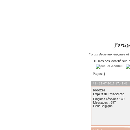
Forum dédié aux énigmes et à
Tu n'es pas identifié sur P
Accueil
Pages:
1
#1
- 11-07-2017 17:42:41
looozer
Expert de Prise2Tete
Enigmes résolues : 49
Messages : 697
Lieu: Belgique