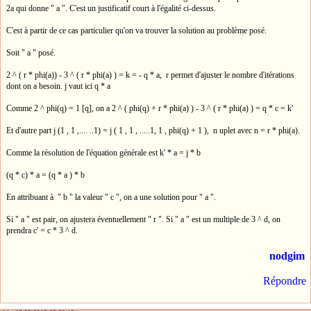
2a qui donne " a ". C'est un justificatif court à l'égalité ci-dessus.
C'est à partir de ce cas particulier qu'on va trouver la solution au problème posé.
Soit " a " posé.
2 ^ ( r * phi(a)) - 3 ^ ( r * phi(a) ) = k = - q * a, r permet d'ajuster le nombre d'itérations
dont on a besoin. j vaut ici q * a
Comme 2 ^ phi(q) = 1 [q], on a 2 ^ ( phi(q) + r * phi(a) ) - 3 ^ ( r * phi(a) ) = q * c = k'
Et d'autre part j (1 , 1 ,.... ..1) = j ( 1 , 1 , .....1, 1 , phi(q) + 1 ), n uplet avec n = r * phi(a).
Comme la résolution de l'équation générale est k' * a = j * b
(q * c) * a = (q * a ) * b
En attribuant à " b " la valeur " c ", on a une solution pour " a ".
Si " a " est pair, on ajustera éventuellement " r ". Si " a " est un multiple de 3 ^ d, on
prendra c' = c * 3 ^ d.
nodgim
Répondre