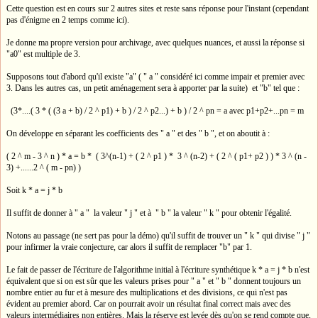
Cette question est en cours sur 2 autres sites et reste sans réponse pour l'instant (cependant
pas d'énigme en 2 temps comme ici).
Je donne ma propre version pour archivage, avec quelques nuances, et aussi la réponse si
"a0" est multiple de 3.
Supposons tout d'abord qu'il existe "a" ( " a " considéré ici comme impair et premier avec
3. Dans les autres cas, un petit aménagement sera à apporter par la suite) et "b" tel que :
(3*....( 3 * ( (3 a + b) / 2 ^ p1) + b ) / 2 ^ p2...) + b ) / 2 ^ pn = a avec p1+p2+...pn = m
On développe en séparant les coefficients des " a " et des " b ", et on aboutit à :
( 2 ^ m - 3 ^ n ) * a = b * ( 3^(n-1) + ( 2 ^ p1 ) * 3 ^ (n-2) + ( 2 ^ ( p1+ p2 ) ) * 3 ^ (n -
3) +......2 ^ ( m - pn) )
Soit k * a = j * b
Il suffit de donner à " a " la valeur " j " et à " b " la valeur " k " pour obtenir l'égalité.
Notons au passage (ne sert pas pour la démo) qu'il suffit de trouver un " k " qui divise " j "
pour infirmer la vraie conjecture, car alors il suffit de remplacer "b" par 1.
Le fait de passer de l'écriture de l'algorithme initial à l'écriture synthétique k * a = j * b n'est
équivalent que si on est sûr que les valeurs prises pour " a " et " b " donnent toujours un
nombre entier au fur et à mesure des multiplications et des divisions, ce qui n'est pas
évident au premier abord. Car on pourrait avoir un résultat final correct mais avec des
valeurs intermédiaires non entières. Mais la réserve est levée dès qu'on se rend compte que,