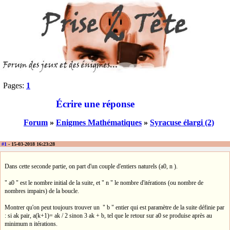
Pages:
1
Écrire une réponse
Forum
»
Enigmes Mathématiques
»
Syracuse élargi (2)
#1
- 15-03-2018 16:23:28
Dans cette seconde partie, on part d'un couple d'entiers naturels (a0, n ).
" a0 " est le nombre initial de la suite, et " n " le nombre d'itérations (ou nombre de
nombres impairs) de la boucle.
Montrer qu'on peut toujours trouver un " b " entier qui est paramètre de la suite définie par
: si ak pair, a(k+1)= ak / 2 sinon 3 ak + b, tel que le retour sur a0 se produise après au
minimum n itérations.