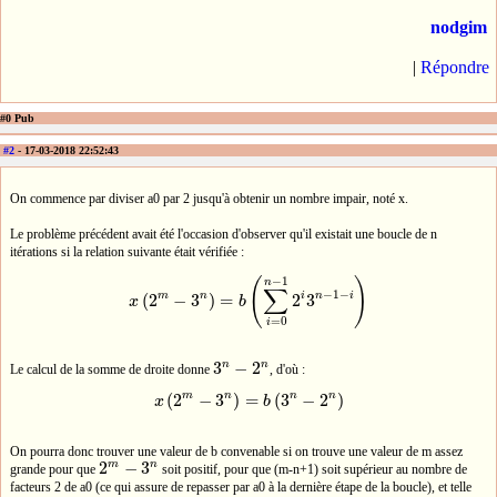
nodgim
|
Répondre
#0 Pub
#2
- 17-03-2018 22:52:43
On commence par diviser a0 par 2 jusqu'à obtenir un nombre impair, noté x.
Le problème précédent avait été l'occasion d'observer qu'il existait une boucle de n
itérations si la relation suivante était vérifiée :
−
1
(
)
n
∑
−
1
−
m
n
i
n
i
(
2
−
3
)
=
2
3
x
b
x
(
2
m
−
3
n
)
=
b
(
∑
i
=
0
n
−
1
2
i
3
n
−
1
−
i
)
=
0
i
n
n
3
−
2
Le calcul de la somme de droite donne
, d'où :
3
n
−
2
n
m
n
n
n
(
2
−
3
)
=
(
3
−
2
)
x
b
x
(
2
m
−
3
n
)
=
b
(
3
n
−
2
n
)
On pourra donc trouver une valeur de b convenable si on trouve une valeur de m assez
m
n
2
−
3
grande pour que
soit positif, pour que (m-n+1) soit supérieur au nombre de
2
m
−
3
n
facteurs 2 de a0 (ce qui assure de repasser par a0 à la dernière étape de la boucle), et telle