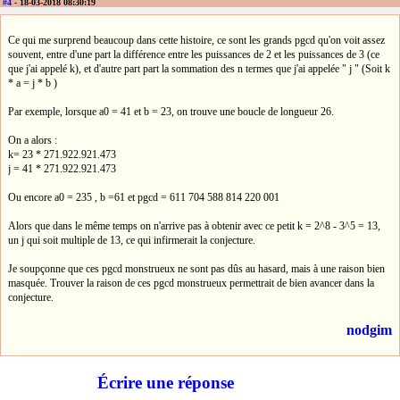
#4
- 18-03-2018 08:30:19
Ce qui me surprend beaucoup dans cette histoire, ce sont les grands pgcd qu'on voit assez
souvent, entre d'une part la différence entre les puissances de 2 et les puissances de 3 (ce
que j'ai appelé k), et d'autre part part la sommation des n termes que j'ai appelée " j " (Soit k
* a = j * b )
Par exemple, lorsque a0 = 41 et b = 23, on trouve une boucle de longueur 26.
On a alors :
k= 23 * 271.922.921.473
j = 41 * 271.922.921.473
Ou encore a0 = 235 , b =61 et pgcd = 611 704 588 814 220 001
Alors que dans le même temps on n'arrive pas à obtenir avec ce petit k = 2^8 - 3^5 = 13,
un j qui soit multiple de 13, ce qui infirmerait la conjecture.
Je soupçonne que ces pgcd monstrueux ne sont pas dûs au hasard, mais à une raison bien
masquée. Trouver la raison de ces pgcd monstrueux permettrait de bien avancer dans la
conjecture.
nodgim
Écrire une réponse