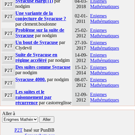
Syracuse élargi (1)
par
04-03-
Enigmes
P2T
nodgim
2018
Mathématiques
Une variante de la
02-01-
Enigmes
P2T
conjecture de Syracuse ?
2011
Mathématiques
par clement.boulonne
Problème sur la suite de
25-02-
Enigmes
P2T
Syracuse
par nodgim
2012
Mathématiques
Un bout de Syracuse
par
27-10-
Enigmes
P2T
Clydevil
2017
Mathématiques
Suite de Syracuse en
14-09-
Enigmes
P2T
régime accéléré
par nodgim
2012
Mathématiques
Des suites comme Syracuse
15-12-
Enigmes
P2T
par nodgim
2014
Mathématiques
Syracuse 4000.
par nodgim
08-07-
Enigmes
P2T
2012
Mathématiques
Les suites et le
12-09-
Enigmes
P2T
raisonnement par
2012
Mathématiques
récurrence
par castorreglisse
Aller à
P2T
basé sur PunBB