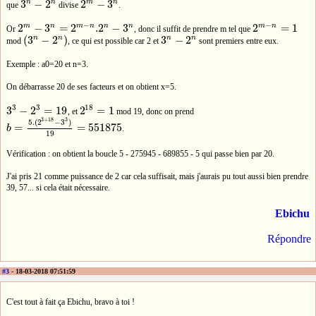
n
m
n
n
3
−
2
2
−
3
que
divise
.
3
n
−
2
n
2
m
−
3
n
−
−
m
m
n
n
m
n
n
n
2
−
3
=
2
.2
−
3
2
=
1
Or
, donc il suffit de prendre m tel que
2
m
−
3
n
=
2
m
−
n
.2
n
−
3
n
2
m
−
n
=
1
n
n
n
n
(
3
−
2
)
3
−
2
mod
, ce qui est possible car 2 et
sont premiers entre eux.
(
3
n
−
2
n
)
3
n
−
2
n
Exemple : a0=20 et n=3.
On débarrasse 20 de ses facteurs et on obtient x=5.
3
18
3
3
−
2
=
19
2
=
1
, et
mod 19, donc on prend
3
3
−
2
3
=
19
2
18
=
1
3
+
18
3
5.
(
2
−
3
)
=
=
551875
b
.
b
=
5.
(
2
3
+
18
−
3
3
)
19
=
551875
19
Vérification : on obtient la boucle 5 - 275945 - 689855 - 5 qui passe bien par 20.
J'ai pris 21 comme puissance de 2 car cela suffisait, mais j'aurais pu tout aussi bien prendre
39, 57... si cela était nécessaire.
Ebichu
Répondre
#3
- 18-03-2018 07:51:59
C'est tout à fait ça Ebichu, bravo à toi !