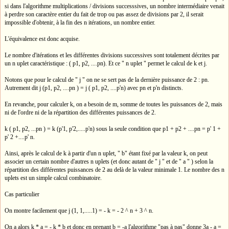
si dans l'algorithme multiplications / divisions successsives, un nombre intermédiaire venait
à perdre son caractère entier du fait de trop ou pas assez de divisions par 2, il serait
impossible d'obtenir, à la fin des n itérations, un nombre entier.
L'équivalence est donc acquise.
Le nombre d'itérations et les différentes divisions successives sont totalement décrites par
un n uplet caractéristique : ( p1, p2, ....pn). Et ce " n uplet " permet le calcul de k et j.
Notons que pour le calcul de " j " on ne se sert pas de la dernière puissance de 2 : pn.
Autrement dit j (p1, p2, ....pn ) = j ( p1, p2, ....p'n) avec pn et p'n distincts.
En revanche, pour calculer k, on a besoin de m, somme de toutes les puissances de 2, mais
ni de l'ordre ni de la répartition des différentes puissances de 2.
k ( p1, p2, ...pn ) = k (p'1, p'2,.....p'n) sous la seule condition que p1 + p2 + ....pn = p' 1 +
p' 2 +....p' n.
Ainsi, après le calcul de k à partir d'un n uplet, " b" étant fixé par la valeur k, on peut
associer un certain nombre d'autres n uplets (et donc autant de " j " et de " a " ) selon la
répartition des différentes puissances de 2 au delà de la valeur minimale 1. Le nombre des n
uplets est un simple calcul combinatoire.
Cas particulier
On montre facilement que j (1, 1,.....1) = - k = - 2 ^ n + 3 ^ n.
On a alors k * a = - k * b et donc en prenant b = -a l'algorithme "pas à pas" donne 3a - a =