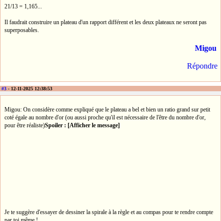
21/13 = 1,165...
Il faudrait construire un plateau d'un rapport différent et les deux plateaux ne seront pas
superposables.
Migou
Répondre
#3
- 12-11-2025 12:38:53
Migou: On considère comme expliqué que le plateau a bel et bien un ratio grand sur petit
coté égale au nombre d'or (ou aussi proche qu'il est nécessaire de l'être du nombre d'or,
pour être réaliste)
Spoiler : [Afficher le message]
Je te suggère d'essayer de dessiner la spirale à la règle et au compas pour te rendre compte
par toi même !