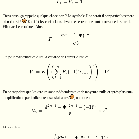
=
=
1
F
F
F
1
=
F
2
=
1
1
2
Tiens tiens, ça rappelle quelque chose non ? Le symbole F ne serait-il par particulièrement
bien choisi ?
En effet les coefficients devant les erreurs ne sont autres que la suite de
Fibonacci elle même ! Ainsi :
−
Φ
−
(
−
Φ
)
n
n
=
F
F
n
=
Φ
n
−
(
−
Φ
)
−
n
5
–
n
√
5
On peut maintenant calculer la variance de l'erreur cumulée:
⎛
⎞
2
(
)
n
∑
2
⎝
⎠
k
=
(
−
1
)
−
0
V
E
F
ϵ
V
n
=
E
(
(
∑
k
=
1
n
F
k
(
−
1
)
k
ϵ
n
−
k
)
2
)
−
0
2
−
n
k
n
k
=
1
k
En se rappelant que les erreurs sont indépendantes et de moyenne nulle et après plusieurs
simplifications particulièrement satisfaisantes
, on obtient :
2
+
1
−
2
−
1
Φ
−
Φ
−
(
−
1
)
n
n
n
2
=
×
V
ϵ
V
n
=
Φ
2
n
+
1
−
Φ
−
2
n
−
1
−
(
−
1
)
n
5
×
ϵ
2
n
5
Et pour finir :
−
−
−
−
−
−
−
−
−
−
−
−
−
−
−
−
−
−
−
−
2
+
1
−
2
−
1
Φ
−
Φ
−
(
−
1
)
n
n
n
−
−