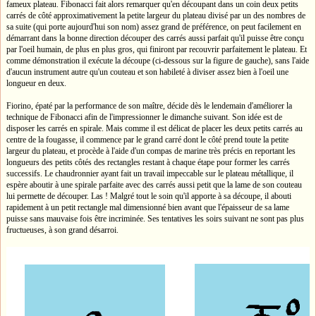
fameux plateau. Fibonacci fait alors remarquer qu'en découpant dans un coin deux petits
carrés de côté approximativement la petite largeur du plateau divisé par un des nombres de
sa suite (qui porte aujourd'hui son nom) assez grand de préférence, on peut facilement en
démarrant dans la bonne direction découper des carrés aussi parfait qu'il puisse être conçu
par l'oeil humain, de plus en plus gros, qui finiront par recouvrir parfaitement le plateau. Et
comme démonstration il exécute la découpe (ci-dessous sur la figure de gauche), sans l'aide
d'aucun instrument autre qu'un couteau et son habileté à diviser assez bien à l'oeil une
longueur en deux.
Fiorino, épaté par la performance de son maître, décide dès le lendemain d'améliorer la
technique de Fibonacci afin de l'impressionner le dimanche suivant. Son idée est de
disposer les carrés en spirale. Mais comme il est délicat de placer les deux petits carrés au
centre de la fougasse, il commence par le grand carré dont le côté prend toute la petite
largeur du plateau, et procède à l'aide d'un compas de marine très précis en reportant les
longueurs des petits côtés des rectangles restant à chaque étape pour former les carrés
successifs. Le chaudronnier ayant fait un travail impeccable sur le plateau métallique, il
espère aboutir à une spirale parfaite avec des carrés aussi petit que la lame de son couteau
lui permette de découper. Las ! Malgré tout le soin qu'il apporte à sa découpe, il abouti
rapidement à un petit rectangle mal dimensionné bien avant que l'épaisseur de sa lame
puisse sans mauvaise fois être incriminée. Ses tentatives les soirs suivant ne sont pas plus
fructueuses, à son grand désarroi.