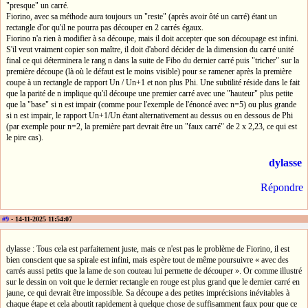
"presque" un carré.
Fiorino, avec sa méthode aura toujours un "reste" (après avoir ôté un carré) étant un
rectangle d'or qu'il ne pourra pas découper en 2 carrés égaux.
Fiorino n'a rien à modifier à sa découpe, mais il doit accepter que son découpage est infini.
S'il veut vraiment copier son maître, il doit d'abord décider de la dimension du carré unité
final ce qui déterminera le rang n dans la suite de Fibo du dernier carré puis "tricher" sur la
première découpe (là où le défaut est le moins visible) pour se ramener après la première
coupe à un rectangle de rapport Un / Un+1 et non plus Phi. Une subtilité réside dans le fait
que la parité de n implique qu'il découpe une premier carré avec une "hauteur" plus petite
que la "base" si n est impair (comme pour l'exemple de l'énoncé avec n=5) ou plus grande
si n est impair, le rapport Un+1/Un étant alternativement au dessus ou en dessous de Phi
(par exemple pour n=2, la première part devrait être un "faux carré" de 2 x 2,23, ce qui est
le pire cas).
dylasse
Répondre
#9
- 14-11-2025 11:54:07
dylasse : Tous cela est parfaitement juste, mais ce n'est pas le problème de Fiorino, il est
bien conscient que sa spirale est infini, mais espère tout de même poursuivre « avec des
carrés aussi petits que la lame de son couteau lui permette de découper ». Or comme illustré
sur le dessin on voit que le dernier rectangle en rouge est plus grand que le dernier carré en
jaune, ce qui devrait être impossible. Sa découpe a des petites imprécisions inévitables à
chaque étape et cela aboutit rapidement à quelque chose de suffisamment faux pour que ce