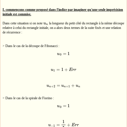
I. commençons comme proposé dans l'indice par imaginer qu'une seule imprécision
initiale est commise.
Dans cette situation si on note
u
la longueur du petit côté du rectangle à la nième découpe
u
n
n
relative à celui du rectangle initiale, on a alors deux termes de la suite fixés et une relation
de récurrence :
> Dans le cas de la découpe de Fibonacci :
=
1
u
u
0
=
1
0
=
1
+
u
E
r
r
u
1
=
1
+
E
r
r
1
=
+
u
u
u
u
n
+
2
=
u
n
+
1
+
u
n
+
2
+
1
n
n
n
> Dans le cas de la spirale de Fiorino :
=
1
u
u
0
=
1
0
1
=
+
u
E
r
r
u
−
1
=
1
Φ
+
E
r
r
−
1