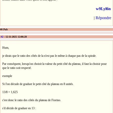
w9Lyl6n
|
Répondre
#0 Pub
#2
- 12-11-2025 12:06:28
Hum,
je dirais que le ratio des côtés de la n'est pas le même à chaque pas de la spirale.
Par conséquent, lorsqu'on choisit la valeur du petit côté du plateau, il faut la choisir pour
que le ratio soit respecté.
exemple
Si l'on décude de graduer le petit côté du plateau en 8 unités.
13/8 = 1,625
c'est donc le ratio des côtés du plateau de Fiorino.
s'il décide de graduer en 13 :