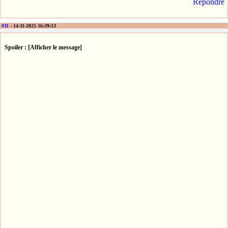
Répondre
#11
- 14-11-2025 16:39:13
Spoiler : [Afficher le message]