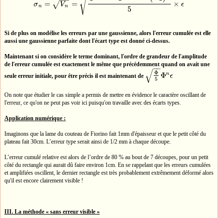
√
=
=
×
√
σ
V
ϵ
σ
n
=
V
n
=
Φ
2
n
+
1
−
Φ
−
2
n
−
1
−
(
−
1
)
n
5
×
ϵ
n
n
5
Si de plus on modélise les erreurs par une gaussienne, alors l'erreur cumulée est elle
aussi une gaussienne parfaite dont l'écart type est donné ci-dessus.
Maintenant si on considère le terme dominant, l'ordre de grandeur de l'amplitude
de l'erreur cumulée est exactement le même que précédemment quand on avait une
−
−
√
Φ
Φ
n
seule erreur initiale, pour être précis il est maintenant de
ϵ
Φ
5
Φ
n
ϵ
5
On note que étudier le cas simple a permis de mettre en évidence le caractère oscillant de
l'erreur, ce qu'on ne peut pas voir ici puisqu'on travaille avec des écarts types.
Application numérique :
Imaginons que la lame du couteau de Fiorino fait 1mm d'épaisseur et que le petit côté du
plateau fait 30cm. L’erreur type serait ainsi de 1/2 mm à chaque découpe.
L’erreur cumulé relative est alors de l’ordre de 80 % au bout de 7 découpes, pour un petit
côté du rectangle qui aurait dû faire environ 1cm. En se rappelant que les erreurs cumulées
et amplifiées oscillent, le dernier rectangle est très probablement extrêmement déformé alors
qu'il est encore clairement visible !
III. La méthode « sans erreur visible »