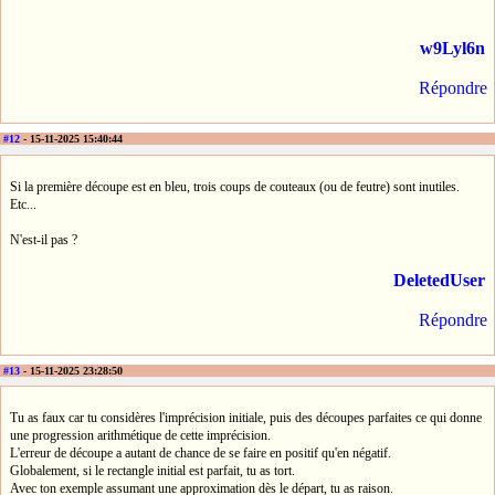
w9Lyl6n
Répondre
#12
- 15-11-2025 15:40:44
Si la première découpe est en bleu, trois coups de couteaux (ou de feutre) sont inutiles.
Etc...
N'est-il pas ?
DeletedUser
Répondre
#13
- 15-11-2025 23:28:50
Tu as faux car tu considères l'imprécision initiale, puis des découpes parfaites ce qui donne
une progression arithmétique de cette imprécision.
L'erreur de découpe a autant de chance de se faire en positif qu'en négatif.
Globalement, si le rectangle initial est parfait, tu as tort.
Avec ton exemple assumant une approximation dès le départ, tu as raison.