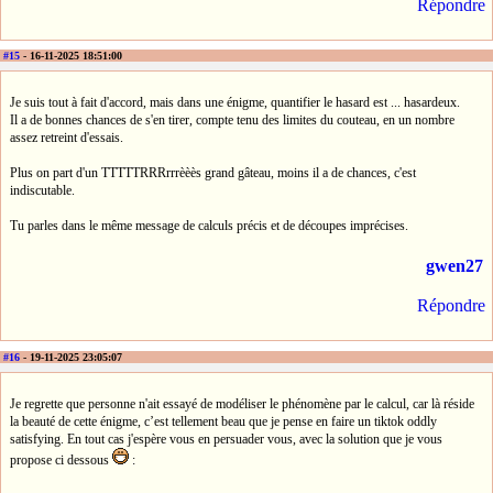
Répondre
#15
- 16-11-2025 18:51:00
Je suis tout à fait d'accord, mais dans une énigme, quantifier le hasard est ... hasardeux.
Il a de bonnes chances de s'en tirer, compte tenu des limites du couteau, en un nombre
assez retreint d'essais.
Plus on part d'un TTTTTRRRrrrèèès grand gâteau, moins il a de chances, c'est
indiscutable.
Tu parles dans le même message de calculs précis et de découpes imprécises.
gwen27
Répondre
#16
- 19-11-2025 23:05:07
Je regrette que personne n'ait essayé de modéliser le phénomène par le calcul, car là réside
la beauté de cette énigme, c’est tellement beau que je pense en faire un tiktok oddly
satisfying. En tout cas j'espère vous en persuader vous, avec la solution que je vous
propose ci dessous
: