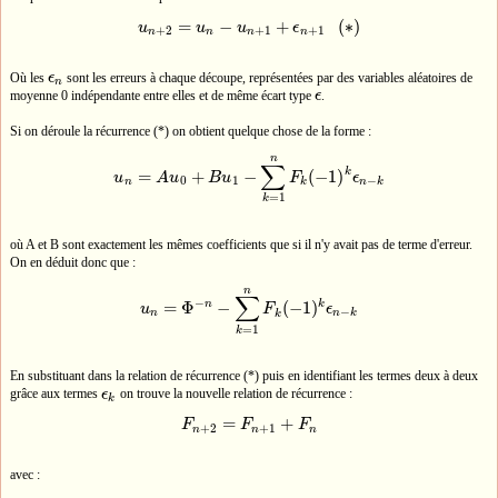
=
−
+
(
∗
)
u
u
u
ϵ
u
n
+
2
=
u
n
−
u
n
+
1
+
ϵ
n
+
1
(
∗
)
+
2
+
1
+
1
n
n
n
n
Où les
ϵ
sont les erreurs à chaque découpe, représentées par des variables aléatoires de
ϵ
n
n
moyenne 0 indépendante entre elles et de même écart type
ϵ
.
ϵ
Si on déroule la récurrence (*) on obtient quelque chose de la forme :
n
∑
k
=
+
−
(
−
1
)
u
A
u
B
u
F
ϵ
u
n
=
A
u
0
+
B
u
1
−
∑
k
=
1
n
F
k
(
−
1
)
k
ϵ
n
−
k
0
1
−
n
k
n
k
=
1
k
où A et B sont exactement les mêmes coefficients que si il n'y avait pas de terme d'erreur.
On en déduit donc que :
n
∑
−
n
k
=
Φ
−
(
−
1
)
u
F
ϵ
u
n
=
Φ
−
n
−
∑
k
=
1
n
F
k
(
−
1
)
k
ϵ
n
−
k
−
n
k
n
k
=
1
k
En substituant dans la relation de récurrence (*) puis en identifiant les termes deux à deux
grâce aux termes
ϵ
on trouve la nouvelle relation de récurrence :
ϵ
k
k
=
+
F
F
F
F
n
+
2
=
F
n
+
1
+
F
n
+
2
+
1
n
n
n
avec :