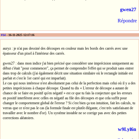
gwen27
Répondre
#14
- 16-11-2025 12:17:16
auryz : je n'ai pas dessiné des découpes en couleur mais les bords des carrés avec une
épaisseur d'un pixel à l'intérieur des carrés.
gwen27 : dans mon indice j'ai bien précisé que considérer une imprécision uniquement au
début c'était "pour commencer", ça permet de comprendre l'effet qui se produit sans entrer
dans trop de calculs (j'ai également décrit une situation similaire où le rectangle initiale est
parfait et c'est le 1er carré qui est imparfait).
Le cas qui nous intéresse n'est absolument pas celui de la perfection mais celui où il y a des
petites imprécisions à chaque découpe. Quand tu dis « L'erreur de découpe a autant de
chance de se faire en positif qu'en négatif » est ce que tu fais la conjecture que les erreurs
en positif interfèrent avec celles en négatif au file des découpes et que cela suffit pour
changer le comportement global de l'erreur ? Si c'est bien ça ton intuition, fait les calculs, tu
verras que ce n'est pas le cas (la formule finale est plutôt élégante, c'est très satisfaisant de
travailler avec le nombre d'or). Un système instable ne se corrige pas avec des petites
corrections aléatoires.
w9Lyl6n