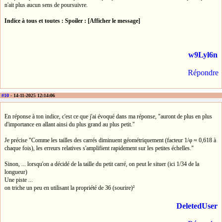
n'ait plus aucun sens de poursuivre.
Indice à tous et toutes :
Spoiler : [Afficher le message]
w9Lyl6n
Répondre
#10
- 14-11-2025 12:14:06
En réponse à ton indice, c'est ce que j'ai évoqué dans ma réponse, "auront de plus en plus
d'importance en allant ainsi du plus grand au plus petit."
Je précise "Comme les tailles des carrés diminuent géométriquement (facteur 1/φ ≈ 0,618 à
chaque fois), les erreurs relatives s'amplifient rapidement sur les petites échelles."
Sinon, ... lorsqu'on a décidé de la taille du petit carré, on peut le situer (ici 1/34 de la
longueur)
Une piste ...
on triche un peu en utilisant la propriété de 36 (sourire)²
DeletedUser