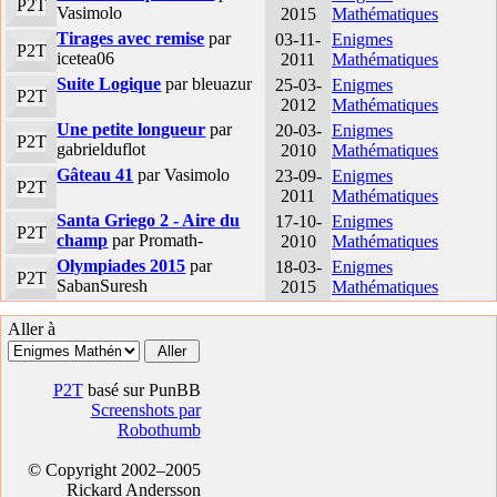
P2T
Vasimolo
2015
Mathématiques
Tirages avec remise
par
03-11-
Enigmes
P2T
icetea06
2011
Mathématiques
Suite Logique
par bleuazur
25-03-
Enigmes
P2T
2012
Mathématiques
Une petite longueur
par
20-03-
Enigmes
P2T
gabrielduflot
2010
Mathématiques
Gâteau 41
par Vasimolo
23-09-
Enigmes
P2T
2011
Mathématiques
Santa Griego 2 - Aire du
17-10-
Enigmes
P2T
champ
par Promath-
2010
Mathématiques
Olympiades 2015
par
18-03-
Enigmes
P2T
SabanSuresh
2015
Mathématiques
Aller à
P2T
basé sur PunBB
Screenshots par
Robothumb
© Copyright 2002–2005
Rickard Andersson