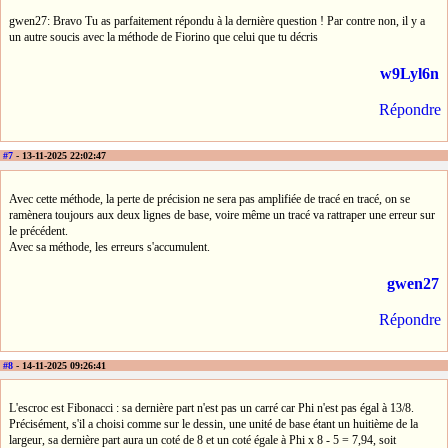
gwen27: Bravo Tu as parfaitement répondu à la dernière question ! Par contre non, il y a
un autre soucis avec la méthode de Fiorino que celui que tu décris
w9Lyl6n
Répondre
#7
- 13-11-2025 22:02:47
Avec cette méthode, la perte de précision ne sera pas amplifiée de tracé en tracé, on se
ramènera toujours aux deux lignes de base, voire même un tracé va rattraper une erreur sur
le précédent.
Avec sa méthode, les erreurs s'accumulent.
gwen27
Répondre
#8
- 14-11-2025 09:26:41
L'escroc est Fibonacci : sa dernière part n'est pas un carré car Phi n'est pas égal à 13/8.
Précisément, s'il a choisi comme sur le dessin, une unité de base étant un huitième de la
largeur, sa dernière part aura un coté de 8 et un coté égale à Phi x 8 - 5 = 7,94, soit