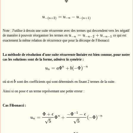
Φ
=
−
u
u
u
u
−
(
n
+
2
)
=
u
−
n
−
u
−
(
n
+
1
)
−
−
(
+
2
)
−
(
+
1
)
n
n
n
Note : J'utilise à dessin une suite récurrente avec des termes qui descendent vers les négatif
=
+
de manière à pouvoir réorganiser les termes en
u
u
u
ce qui est
u
−
n
=
u
−
n
−
2
+
u
−
n
−
1
−
−
−
2
−
−
1
n
n
n
exactement la même relation de récurrence que pour la découpe de Fibonacci
La méthode de résolution d'une suite récurrente linéaire est bien connue, pour notre
cas les solutions sont de la forme,
admirez la symétrie
:
−
n
n
=
Φ
+
(
−
Φ
)
u
a
b
u
n
=
a
Φ
n
+
b
(
−
Φ
)
−
n
n
où
a
et
b
sont des coefficients qui sont déterminés en fixant 2 termes de la suite.
a
b
Ainsi si on pose
ϵ
un terme représentant une petite erreur :
ϵ
Cas Fibonacci :
−
1
Φ
+
−
Φ
−
ϵ
ϵ
−
n
n
=
Φ
+
(
−
Φ
)
u
u
n
=
Φ
+
ϵ
5
Φ
n
+
−
Φ
−
1
−
ϵ
5
(
−
Φ
)
−
n
–
–
n
√
√
5
5