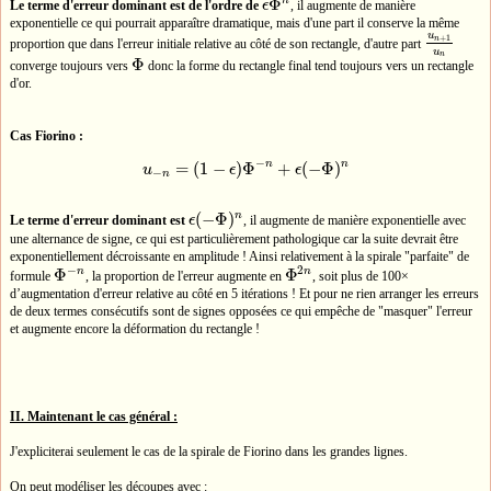
Φ
n
Le terme d'erreur dominant est de l'ordre de
ϵ
, il augmente de manière
ϵ
Φ
n
exponentielle ce qui pourrait apparaître dramatique, mais d'une part il conserve la même
u
+
1
n
proportion que dans l'erreur initiale relative au côté de son rectangle, d'autre part
u
n
+
1
u
n
u
n
Φ
converge toujours vers
donc la forme du rectangle final tend toujours vers un rectangle
Φ
d'or.
Cas Fiorino :
−
n
n
=
(
1
−
)
Φ
+
(
−
Φ
)
u
ϵ
ϵ
u
−
n
=
(
1
−
ϵ
)
Φ
−
n
+
ϵ
(
−
Φ
)
n
−
n
(
−
Φ
)
n
Le terme d'erreur dominant est
ϵ
, il augmente de manière exponentielle avec
ϵ
(
−
Φ
)
n
une alternance de signe, ce qui est particulièrement pathologique car la suite devrait être
exponentiellement décroissante en amplitude ! Ainsi relativement à la spirale "parfaite" de
−
2
Φ
Φ
n
n
formule
, la proportion de l'erreur augmente en
, soit plus de 100×
Φ
−
n
Φ
2
n
d’augmentation d'erreur relative au côté en 5 itérations ! Et pour ne rien arranger les erreurs
de deux termes consécutifs sont de signes opposées ce qui empêche de "masquer" l'erreur
et augmente encore la déformation du rectangle !
II. Maintenant le cas général :
J'expliciterai seulement le cas de la spirale de Fiorino dans les grandes lignes.
On peut modéliser les découpes avec :