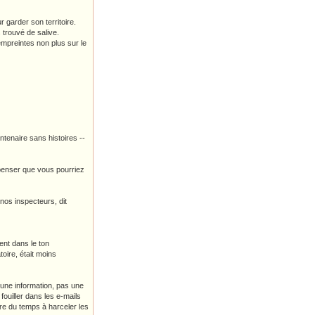
 garder son territoire.
 trouvé de salive.
'empreintes non plus sur le
ntenaire sans histoires --
penser que vous pourriez
nos inspecteurs, dit
ent dans le ton
toire, était moins
cune information, pas une
 fouiller dans les e-mails
dre du temps à harceler les