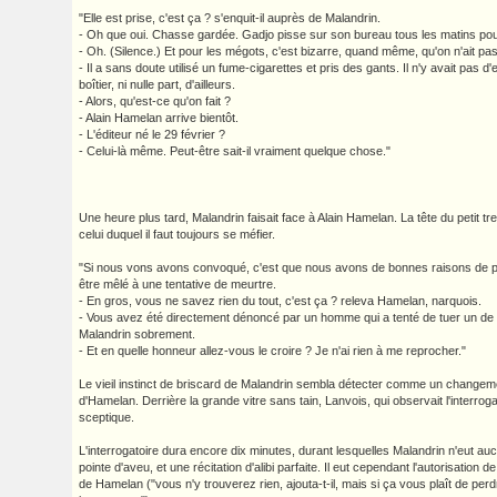
"Elle est prise, c'est ça ? s'enquit-il auprès de Malandrin.
- Oh que oui. Chasse gardée. Gadjo pisse sur son bureau tous les matins pour
- Oh. (Silence.) Et pour les mégots, c'est bizarre, quand même, qu'on n'ait pas
- Il a sans doute utilisé un fume-cigarettes et pris des gants. Il n'y avait pas d
boîtier, ni nulle part, d'ailleurs.
- Alors, qu'est-ce qu'on fait ?
- Alain Hamelan arrive bientôt.
- L'éditeur né le 29 février ?
- Celui-là même. Peut-être sait-il vraiment quelque chose."
Une heure plus tard, Malandrin faisait face à Alain Hamelan. La tête du petit tre
celui duquel il faut toujours se méfier.
"Si nous vons avons convoqué, c'est que nous avons de bonnes raisons de 
être mêlé à une tentative de meurtre.
- En gros, vous ne savez rien du tout, c'est ça ? releva Hamelan, narquois.
- Vous avez été directement dénoncé par un homme qui a tenté de tuer un de 
Malandrin sobrement.
- Et en quelle honneur allez-vous le croire ? Je n'ai rien à me reprocher."
Le vieil instinct de briscard de Malandrin sembla détecter comme un changem
d'Hamelan. Derrière la grande vitre sans tain, Lanvois, qui observait l'interroga
sceptique.
L'interrogatoire dura encore dix minutes, durant lesquelles Malandrin n'eut au
pointe d'aveu, et une récitation d'alibi parfaite. Il eut cependant l'autorisation de
de Hamelan ("vous n'y trouverez rien, ajouta-t-il, mais si ça vous plaît de per