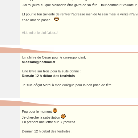
J'ai toujours su que Malandrin était givré de sa tête... tout comme l'Evaluateur.
Et pour le lien j'ai tenté de rentrer l'adresse msn de Assain mais la vérité m'a vi
case mot de passe...
Aide toi et le ciel t'aidera!
Un chiffre de César pour le correspondant:
M.assain@hotmail.fr
Une lettre sur trois pour la suite donne :
Demain 12 h début des festivités
Je suis déçu! Merci à mon collègue pour la non prise de tête!
Fog pour le moment
Je cherche la substitution
En prenant une lettre sur 3, j'obtiens:
Demain 12 h.début des festivités.