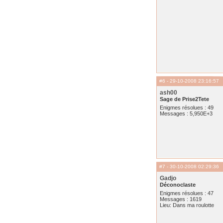
#6
- 29-10-2008 23:16:57
ash00
Sage de Prise2Tete
Enigmes résolues : 49
Messages : 5,950E+3
#7
- 30-10-2008 02:29:36
Gadjo
Déconoclaste
Enigmes résolues : 47
Messages : 1619
Lieu: Dans ma roulotte