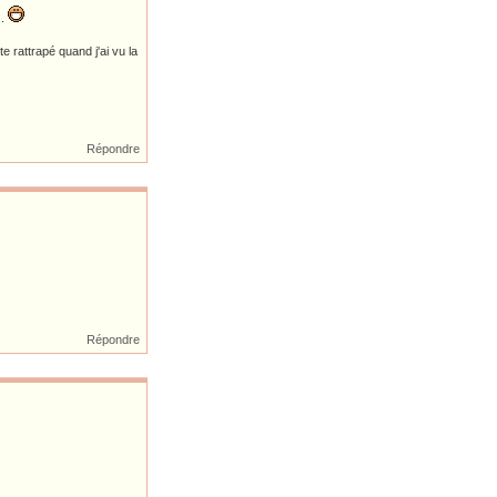
..
te rattrapé quand j'ai vu la
Répondre
Répondre