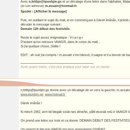
Avec
n.bttbjo@ipunbjm.gs
et un décalage d'une lettre dans l'alphabet, Mala
(et son adresse)
m.assain@hotmail.fr
.
Spoiler : [Afficher le message]
Puis, en oubliant le sujet du mail, et en commençant à
Dàrek imånås
, il prend 
décoder le message suivant :
Demain 12h début des festivités
.
Reste le sujet assez énigmatique : V-i-a-i-g-r
D'autant qu'on retrouve VAAIGR, dans le corps du mail...
Si j'ai quelque chose, j'édite !
EDIT : ah oué j'ai compris ! m.assain s'est blessé, il saigne et il a besoin de b
Avoir quatre mains, c'est plus pratique pour taper sur un clavier.
n.bttbjo@ipunbjm.gs donne avec un décalage de un vers la gauche: m.assain
www.ipunbjm.gs
:
www.hotmail.fr
Dàrek imånås !
Ki minch 1982, øch tid blegäb soùkt tøs dimeñis, påfil ekostät reiù ë VAAIGR tå
On prend une lettre sur trois et ca donne: DEMAIN DEBUT DES FESTIVITES
Un rapport le fait que VIAIGR est pour anagramme GIVRAI?