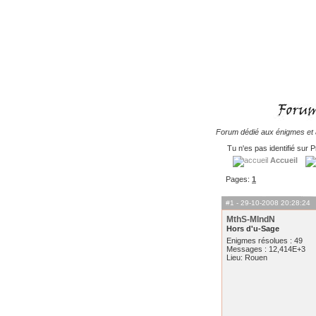
Forum dédié aux énigmes et à
Tu n'es pas identifié sur P
Accueil
Pages:
1
#1
- 29-10-2008 20:28:24
MthS-MlndN
Hors d'u-Sage
Enigmes résolues : 49
Messages : 12,414E+3
Lieu: Rouen