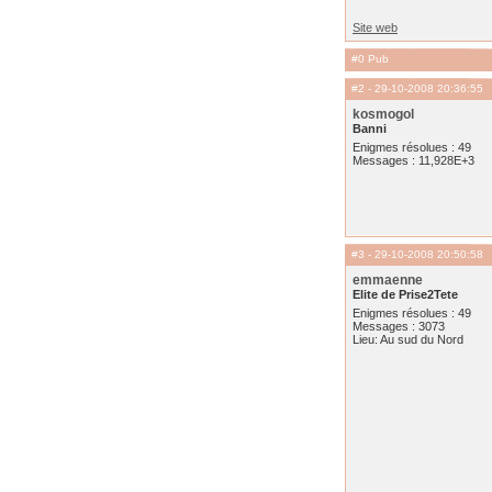
Site web
#0 Pub
#2
- 29-10-2008 20:36:55
kosmogol
Banni
Enigmes résolues : 49
Messages : 11,928E+3
#3
- 29-10-2008 20:50:58
emmaenne
Elite de Prise2Tete
Enigmes résolues : 49
Messages : 3073
Lieu: Au sud du Nord