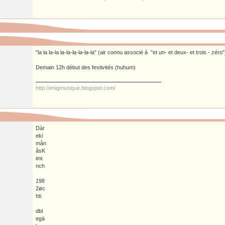
"la la la-la la-la-la-la-la-la" (air connu associé à "et un- et deux- et trois - zéro"
Demain 12h début des festivités (huhum)
http://enigmusique.blogspot.com/
Dàr
eki
mån
åsK
imi
nch
198
2øc
hti
dbl
egä