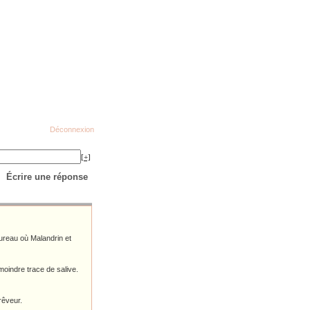
Déconnexion
[+]
Écrire une réponse
ureau où Malandrin et
moindre trace de salive.
rêveur.