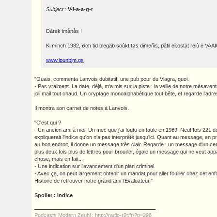
Subject :
V-i-a-a-g-r
Dàrek imånås !
Ki minch 1982, øch tid blegäb soùkt tøs dimeñis, påfil ekostät reiù ë VAAI
www.ipunbjm.gs
"Ouais, commenta Lanvois dubitatif, une pub pour du Viagra, quoi.
- Pas vraiment. La date, déjà, m'a mis sur la piste : la veille de notre mésaven
joli mail tout chaud. Un cryptage monoalphabétique tout bête, et regarde l'ad
Il montra son carnet de notes à Lanvois.
"C'est qui ?
- Un ancien ami à moi. Un mec que j'ai foutu en taule en 1989. Neuf fois 221 
expliquerait l'indice qu'on n'a pas interprêté jusqu'ici. Quant au message, en p
au bon endroit, il donne un message très clair. Regarde : un message d'un cer
plus deux fois plus de lettres pour brouiller, égale un message qui ne veut a
chose, mais en fait...
- Une indication sur l'avancement d'un plan criminel.
- Avec ça, on peut largement obtenir un mandat pour aller fouiller chez cet enfoi
Histoire de retrouver notre grand ami l'Evaluateur."
Spoiler : Indice
Podcasts Modern Zeuhl : http://radio-r2r.fr/?p=298