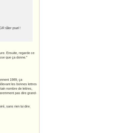
GR tåler psøl !
ture. Ensuite, regarde ce
resse que ça donne."
donnent 1989, ça
rélevant les bonnes lettres
tain nombre de lettres,
pparemment pas dire grand-
ré, sans rien lui dire.