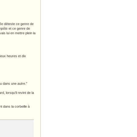
. Je déteste ce genre de
mpôts
et ce genre de
vais lui en mettre plein la
deux heures et dix
ou dans une autre."
, lorsqu'il revint de la
nt dans la corbeille à