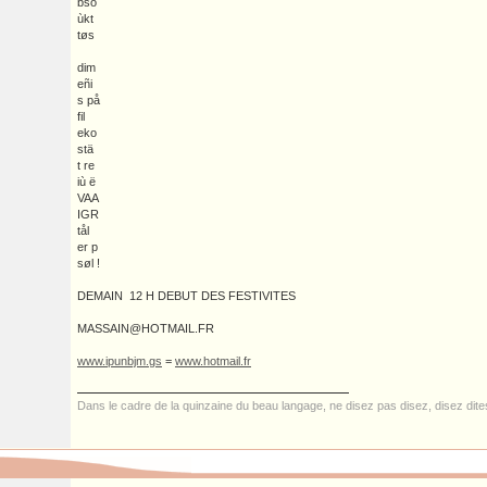
bso
ùkt
tøs
dim
eñi
s på
fil
eko
stä
t re
iù ë
VAA
IGR
tål
er p
søl !
DEMAIN 12 H DEBUT DES FESTIVITES
MASSAIN@HOTMAIL.FR
www.ipunbjm.gs
=
www.hotmail.fr
Dans le cadre de la quinzaine du beau langage, ne disez pas disez, disez dit