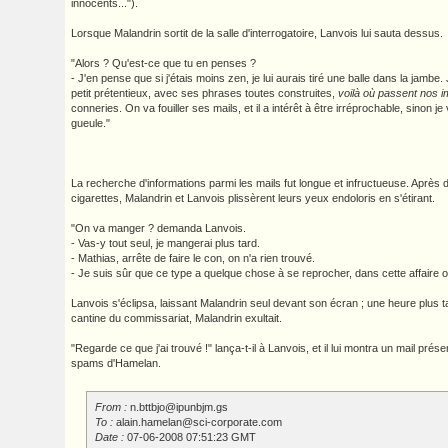
innocents...").
Lorsque Malandrin sortit de la salle d'interrogatoire, Lanvois lui sauta dessus.
"Alors ? Qu'est-ce que tu en penses ?
- J'en pense que si j'étais moins zen, je lui aurais tiré une balle dans la jambe
petit prétentieux, avec ses phrases toutes construites,
voilà où passent nos i
conneries. On va fouiller ses mails, et il a intérêt à être irréprochable, sinon je 
gueule."
La recherche d'informations parmi les mails fut longue et infructueuse. Après 
cigarettes, Malandrin et Lanvois plissèrent leurs yeux endoloris en s'étirant.
"On va manger ? demanda Lanvois.
- Vas-y tout seul, je mangerai plus tard.
- Mathias, arrête de faire le con, on n'a rien trouvé.
- Je suis sûr que ce type a quelque chose à se reprocher, dans cette affaire 
Lanvois s'éclipsa, laissant Malandrin seul devant son écran ; une heure plus tard
cantine du commissariat, Malandrin exultait.
"Regarde ce que j'ai trouvé !" lança-t-il à Lanvois, et il lui montra un mail prése
spams d'Hamelan.
From :
n.bttbjo@ipunbjm.gs
To :
alain.hamelan@sci-corporate.com
Date :
07-06-2008 07:51:23 GMT