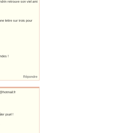
ndrin retrouve son viel ami
une lettre sur trois pour
andes !
Répondre
@hotmail.fr
ler psøl !
.