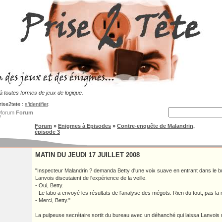
 toutes formes de jeux de logique.
rise2tete :
s'identifier
.
Forum
Forum
»
Enigmes à Episodes
»
Contre-enquête de Malandrin,
épisode 3
MATIN DU JEUDI 17 JUILLET 2008
"Inspecteur Malandrin ? demanda Betty d'une voix suave en entrant dans le b
Lanvois discutaient de l'expérience de la veille.
- Oui, Betty.
- Le labo a envoyé les résultats de l'analyse des mégots. Rien du tout, pas la 
- Merci, Betty."
La pulpeuse secrétaire sortit du bureau avec un déhanché qui laissa Lanvois 