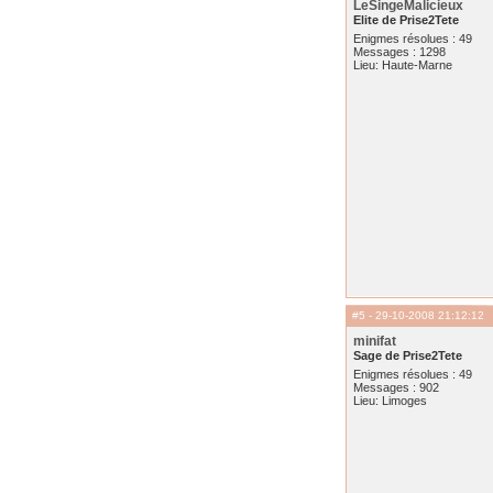
LeSingeMalicieux
Elite de Prise2Tete
Enigmes résolues : 49
Messages : 1298
Lieu: Haute-Marne
#5
- 29-10-2008 21:12:12
minifat
Sage de Prise2Tete
Enigmes résolues : 49
Messages : 902
Lieu: Limoges