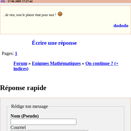
#11
- 17-06-2009 17:27:44
...de rien, tout le plaisir était pour moi !
dododo
Écrire une réponse
Pages:
1
Forum
»
Enigmes Mathématiques
»
On continue ? (+
indices)
Réponse rapide
Rédige ton message
Nom (Pseudo)
Courriel