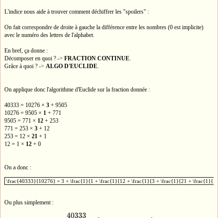
L'indice nous aide à trouver comment déchiffrer les "spoilers" :
On fait correspondre de droite à gauche la différence entre les nombres (0 est implicite)
avec le numéro des lettres de l'alphabet.
En bref, ça donne :
Décomposer en quoi ? ->
FRACTION CONTINUE
.
Grâce à quoi ? ->
ALGO D'EUCLIDE
.
On applique donc l'algorithme d'Euclide sur la fraction donnée :
40333 = 10276 ×
3
+ 9505
10276 = 9505 ×
1
+ 771
9505 = 771 ×
12
+ 253
771 = 253 ×
3
+ 12
253 = 12 ×
21
+ 1
12 = 1 ×
12
+ 0
On a donc :
\frac{40333}{10276} = 3 + \frac{1}{1 + \frac{1}{12 + \frac{1}{3 + \frac{1}{21 + \frac
\frac{40333}{10276} = 3 + \frac{1}{1 + \frac{1}{12 + \frac{1}{3 + \frac{1}{21 + \frac{1}{1
Ou plus simplement :
40333