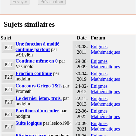
Sujets similaires
Sujet
Date
Forum
Une fonction à moitié
29-08-
Enigmes
P2T
continue partout
par
2011
Mathématiques
w9Lyl6n
Continue même en 0
par
29-08-
Enigmes
P2T
Vasimolo
2009
Mathématiques
Fraction continue
par
30-04-
Enigmes
P2T
nodgim
2019
Mathématiques
Concours Griego 1&2.
par
24-02-
Enigmes
P2T
Promath-
2012
Mathématiques
Le dernier jeton, trois.
par
22-11-
Enigmes
P2T
nodgim
2013
Mathématiques
Partitions d'un entier
par
22-06-
Enigmes
P2T
nodgim
2025
Mathématiques
Suite logique
par leeloo1984
20-09-
Enigmes
P2T
2021
Mathématiques
Pliage en carré
par nodgim
16-06-
Enigmes