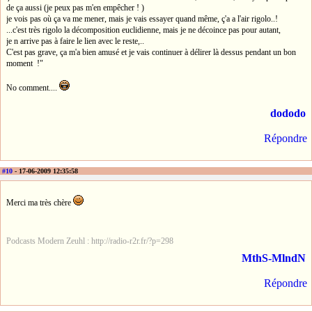
de ça aussi (je peux pas m'en empêcher ! )
je vois pas où ça va me mener, mais je vais essayer quand même, ç'a a l'air rigolo..!
...c'est très rigolo la décomposition euclidienne, mais je ne décoince pas pour autant,
je n arrive pas à faire le lien avec le reste,..
C'est pas grave, ça m'a bien amusé et je vais continuer à délirer là dessus pendant un bon
moment !"
No comment....
dododo
Répondre
#10
- 17-06-2009 12:35:58
Merci ma très chère
Podcasts Modern Zeuhl : http://radio-r2r.fr/?p=298
MthS-MlndN
Répondre