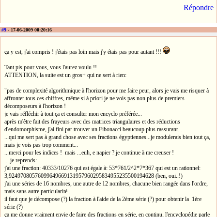
Répondre
#9
- 17-06-2009 00:20:16
ça y est, j'ai compris ! j'étais pas loin mais j'y étais pas pour autant !!!
Tant pis pour vous, vous l'aurez voulu !!
ATTENTION, la suite est un gros+ qui ne sert à rien:
"pas de complexité algorithmique à l'horizon pour me faire peur, alors je vais me risquer à
affronter tous ces chiffres, même si à priori je ne vois pas non plus de premiers
décomposeurs à l'horizon !
je vais réfléchir à tout ça et consulter mon encyclo préférée...
après m'être fait des frayeurs avec des matrices triangulaires et des réductions
d'endomorphisme, j'ai fini par trouver un Fibonacci beaucoup plus rassurant...
...qui me sert pas à grand chose avec ses fractions égyptiennes...je modulerais bien tout ça,
mais je vois pas trop comment...
...merci pour les indices ! mais ...euh, e napier ? je continue à me creuser !
....je reprends:
j'ai une fraction: 40333/10276 qui est égale à: 53*761/2^2*7*367 qui est un rationnel:
3,92497080576099649669131957960295834955235500194628 (ben, oui..!)
j'ai une séries de 16 nombres, une autre de 12 nombres, chacune bien rangée dans l'ordre,
mais sans autre particularité..
il faut que je décompose (?) la fraction à l'aide de la 2ème série (?) pour obtenir la 1ère
série (?)
ça me donne vraiment envie de faire des fractions en série, en continu, l'encyclopédie parle