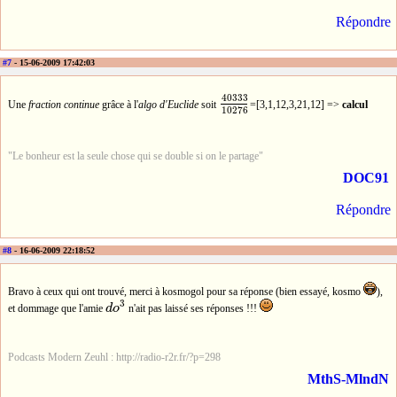
Répondre
#7
- 15-06-2009 17:42:03
40333
Une
fraction continue
grâce à l'
algo d'Euclide
soit
=[3,1,12,3,21,12] =>
calcul
40333
10276
10276
"Le bonheur est la seule chose qui se double si on le partage"
DOC91
Répondre
#8
- 16-06-2009 22:18:52
Bravo à ceux qui ont trouvé, merci à kosmogol pour sa réponse (bien essayé, kosmo
),
3
et dommage que l'amie
d
o
n'ait pas laissé ses réponses !!!
d
o
3
Podcasts Modern Zeuhl : http://radio-r2r.fr/?p=298
MthS-MlndN