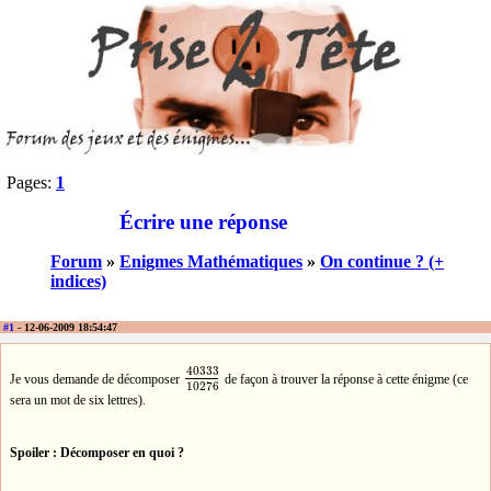
Pages:
1
Écrire une réponse
Forum
»
Enigmes Mathématiques
»
On continue ? (+
indices)
#1
- 12-06-2009 18:54:47
40333
Je vous demande de décomposer
de façon à trouver la réponse à cette énigme (ce
40333
10276
10276
sera un mot de six lettres).
Spoiler : Décomposer en quoi ?