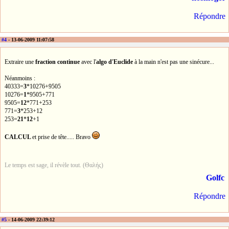
Répondre
#4
- 13-06-2009 11:07:58
Extraire une
fraction continue
avec l'
algo d'Euclide
à la main n'est pas une sinécure...
Néanmoins :
40333=
3
*10276+9505
10276=
1
*9505+771
9505=
12
*771+253
771=
3
*253+12
253=
21
*
12
+1
CALCUL
et prise de tête..... Bravo
Le temps est sage, il révèle tout. (Θαλής)
Golfc
Répondre
#5
- 14-06-2009 22:39:12