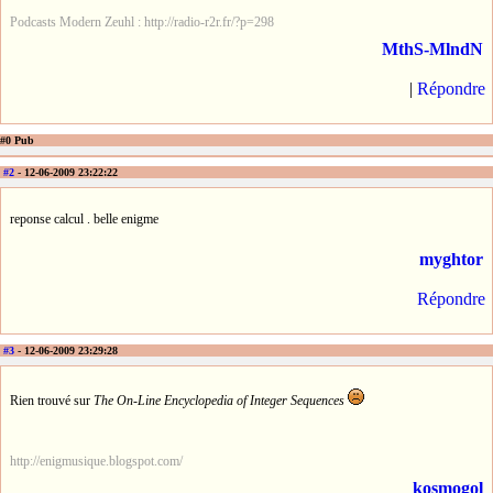
Podcasts Modern Zeuhl : http://radio-r2r.fr/?p=298
MthS-MlndN
|
Répondre
#0 Pub
#2
- 12-06-2009 23:22:22
reponse calcul . belle enigme
myghtor
Répondre
#3
- 12-06-2009 23:29:28
Rien trouvé sur
The On-Line Encyclopedia of Integer Sequences
http://enigmusique.blogspot.com/
kosmogol