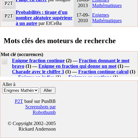
P2T
2013
Mathématiques
Probabilités : tirage d'un
17-09-
Enigmes
P2T
nombre aléatoire supérieur
2010
Mathématiques
à un autre
par EfCeBa
Mots clés des moteurs de recherche
Mot clé (occurences)
Enigme fraction continue
(2) —
Fraction donnant le mot
bravo
(1) —
Enigme en fraction qui donne un mot
(1) —
Charade avec le chiffre 3
(1) —
Fraction continue calcul
(1)
—
Enigme on indice
(1) —
Enigmes en continue
(1) —
Endomorphisme
(1) —
Enigme on
(1) —
Aller à
P2T
basé sur PunBB
Screenshots par
Robothumb
© Copyright 2002–2005
Rickard Andersson