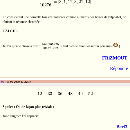
=
[
3
,
1
,
12
,
3
,
21
,
12
]
40333
10276
=
[
3
,
1
,
12
,
3
,
21
,
12
]
10276
En considérant une nouvelle fois ces nombres comme numéros des lettres de l'alphabet, on
obtient la réponse cherchée :
CALCUL
.
1448265275
Je n'ai qu'une chose à dire :
! (faut bien te faire bosser un peu aussi
)
1448265275
104371222
104371222
FRiZMOUT
Répondre
#6
- 15-06-2009 17:22:37
12
−
33
−
36
−
48
−
49
−
52
12
−
33
−
36
−
48
−
49
−
52
Spoiler : Ou de façon plus triviale :
Jolie énigme! J'ai apprécié!
Bert3