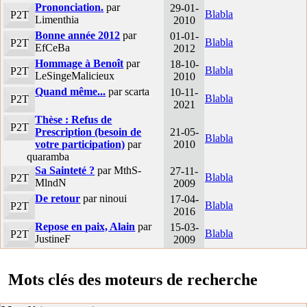
Prononciation.
par
29-01-
Blabla
P2T
Limenthia
2010
Bonne année 2012
par
01-01-
Blabla
P2T
EfCeBa
2012
Hommage à Benoît
par
18-10-
Blabla
P2T
LeSingeMalicieux
2010
Quand même...
par scarta
10-11-
Blabla
P2T
2021
Thèse : Refus de
P2T
Prescription (besoin de
21-05-
Blabla
votre participation)
par
2010
quaramba
Sa Sainteté ?
par MthS-
27-11-
Blabla
P2T
MlndN
2009
De retour
par ninoui
17-04-
Blabla
P2T
2016
Repose en paix, Alain
par
15-03-
Blabla
P2T
JustineF
2009
Mots clés des moteurs de recherche