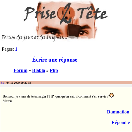
Pages:
1
Écrire une réponse
Forum
»
Blabla
»
Php
#1
- 04-11-2009 00:37:53
Bonsour je viens de telecharger PHP, quelqu'un sait-il comment s'en servir ?
Mercii
Damnation
|
Répondre