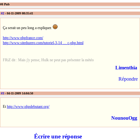
#0 Pub
#2
- 04-11-2009 08:35:41
Ça serait un peu long a expliquer.
http://www.phpfrance.com/
http://www.siteduzero.com/tutoriel-3-14 … c-php.html
FRiZ dit : Mais j'y pense, Hulk ne peut pas présenter la météo
Limenthia
Répondre
#3
- 04-11-2009 14:04:50
Et
http://www.phpdebutant.org/
NounouOgg
Écrire une réponse