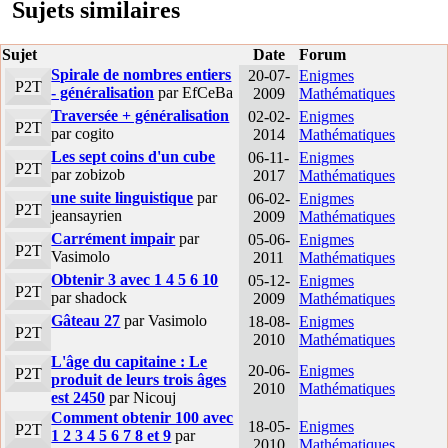
Sujets similaires
Sujet
Date
Forum
Spirale de nombres entiers
20-07-
Enigmes
P2T
- généralisation
par EfCeBa
2009
Mathématiques
Traversée + généralisation
02-02-
Enigmes
P2T
par cogito
2014
Mathématiques
Les sept coins d'un cube
06-11-
Enigmes
P2T
par zobizob
2017
Mathématiques
une suite linguistique
par
06-02-
Enigmes
P2T
jeansayrien
2009
Mathématiques
Carrément impair
par
05-06-
Enigmes
P2T
Vasimolo
2011
Mathématiques
Obtenir 3 avec 1 4 5 6 10
05-12-
Enigmes
P2T
par shadock
2009
Mathématiques
Gâteau 27
par Vasimolo
18-08-
Enigmes
P2T
2010
Mathématiques
L'âge du capitaine : Le
20-06-
Enigmes
P2T
produit de leurs trois âges
2010
Mathématiques
est 2450
par Nicouj
Comment obtenir 100 avec
18-05-
Enigmes
P2T
1 2 3 4 5 6 7 8 et 9
par
2010
Mathématiques