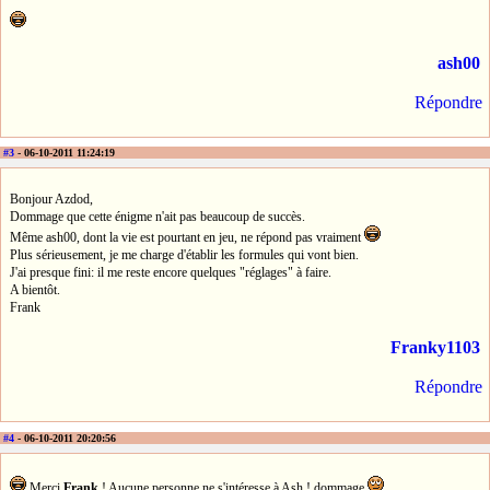
ash00
Répondre
#3
- 06-10-2011 11:24:19
Bonjour Azdod,
Dommage que cette énigme n'ait pas beaucoup de succès.
Même ash00, dont la vie est pourtant en jeu, ne répond pas vraiment
Plus sérieusement, je me charge d'établir les formules qui vont bien.
J'ai presque fini: il me reste encore quelques "réglages" à faire.
A bientôt.
Frank
Franky1103
Répondre
#4
- 06-10-2011 20:20:56
Merci
Frank
! Aucune personne ne s'intéresse à Ash ! dommage