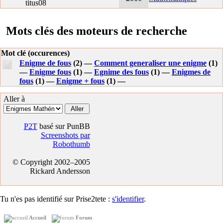
titus08
Mots clés des moteurs de recherche
Mot clé (occurences)
Enigme de fous
(2) —
Comment generaliser une enigme
(1)
—
Enigme fous
(1) —
Egnime des fous
(1) —
Enigmes de
fous
(1) —
Enigme + fous
(1) —
Aller à
P2T
basé sur PunBB
Screenshots par
Robothumb
© Copyright 2002–2005
Rickard Andersson
Tu n'es pas identifié sur Prise2tete :
s'identifier
.
Accueil
Forum