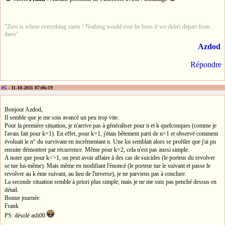
"Zero is where everything starts ! Nothing would ever be born if we didn't depart from
there"
Azdod
Répondre
#5
- 11-10-2011 07:06:19
Bonjour Azdod,
Il semble que je me sois avancé un peu trop vite.
Pour la première situation, je n'arrive pas à généraliser pour n et k quelconques (comme je
l'avais fait pour k=1). En effet, pour k=1, j'étais bêtement parti de n=1 et observé comment
évoluait le n° du survivant en incrémentant n. Une loi semblait alors se profiler que j'ai pu
ensuite démontrer par récurrence. Même pour k=2, cela n'est pas aussi simple.
A noter que pour k<>1, on peut avoir affaire à des cas de suicides (le porteur du revolver
se tue lui-même). Mais même en modifiant l'énoncé (le porteur tue le suivant et passe le
revolver au k ème suivant, au lieu de l'inverse), je ne parviens pas à conclure.
La seconde situation semble à priori plus simple, mais je ne me suis pas penché dessus en
détail.
Bonne journée.
Frank
PS: désolé ash00