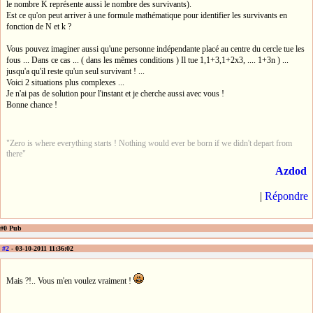
le nombre K représente aussi le nombre des survivants).
Est ce qu'on peut arriver à une formule mathématique pour identifier les survivants en
fonction de N et k ?
Vous pouvez imaginer aussi qu'une personne indépendante placé au centre du cercle tue les
fous ... Dans ce cas ... ( dans les mêmes conditions ) Il tue 1,1+3,1+2x3, .... 1+3n ) ...
jusqu'a qu'il reste qu'un seul survivant ! ...
Voici 2 situations plus complexes ...
Je n'ai pas de solution pour l'instant et je cherche aussi avec vous !
Bonne chance !
"Zero is where everything starts ! Nothing would ever be born if we didn't depart from
there"
Azdod
|
Répondre
#0 Pub
#2
- 03-10-2011 11:36:02
Mais ?!.. Vous m'en voulez vraiment !