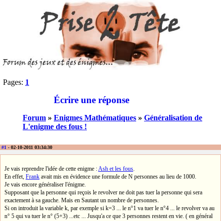
Pages:
1
Écrire une réponse
Forum
»
Enigmes Mathématiques
»
Généralisation de
L'enigme des fous !
#1
- 02-10-2011 03:34:30
Je vais reprendre l'idée de cette enigme :
Ash et les fous
.
En effet,
Frank
avait mis en évidence une formule de N personnes au lieu de 1000.
Je vais encore généraliser l'énigme.
Supposant que la personne qui reçois le revolver ne doit pas tuer la personne qui sera
exactement à sa gauche. Mais en Sautant un nombre de personnes.
Si on introduit la variable k, par exemple si k=3 ... le n°1 va tuer le n°4 ... le revolver va au
n° 5 qui va tuer le n° (5+3) ...etc ... Jusqu'a ce que 3 personnes restent en vie. ( en général