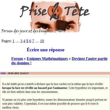
Pages:
1
…
3
4
5
6
7
…
10
Écrire une réponse
Forum
»
Enigmes Mathématiques
»
Devinez l'autre partie
du domino !
#101
- 29-05-2013 23:43:17
Il a été établi qu'on a intérêt à déclarer que la face cachée est la même que la face révélée
lorsque la face est révélée au hasard par l'animateur
. Cette hypothèse est importante, et
elle est bien utilisée dans tous les raisonnements.
Si jamais on n'a plus cette hypothèse, toutes les démonstrations données jusqu'à présent ne
sont plus valables. Cependant, il est tout même possible de prouver que le 6 reste le
meilleur choix.