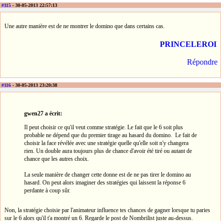
#115
- 30-05-2013 22:57:13
Une autre manière est de ne montrer le domino que dans certains cas.
PRINCELEROI
Répondre
#116
- 30-05-2013 23:20:38
gwen27 a écrit:
Il peut choisir ce qu'il veut comme stratégie. Le fait que le 6 soit plus
probable ne dépend que du premier tirage au hasard du domino. Le fait de
choisir la face révélée avec une stratégie quelle qu'elle soit n'y changera
rien. Un double aura toujours plus de chance d'avoir été tiré ou autant de
chance que les autres choix.
La seule manière de changer cette donne est de ne pas tirer le domino au
hasard. On peut alors imaginer des stratégies qui laissent la réponse 6
perdante à coup sûr.
Non, la stratégie choisie par l'animateur influence tes chances de gagner lorsque tu paries
sur le 6 alors qu'il t'a montré un 6. Regarde le post de Nombrilist juste au-dessus.