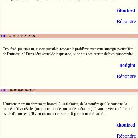
titoufred
Répondre
#111
- 30-05-2013 20:28:24
Titoufred, pourrais tu, si c'est possible, reposer le problème avec cette stratégie particulière
de l'animateur ? Dans l'état actuel de la question, je ne suis pas certain de bien comprendre.
nodgim
Répondre
#112
- 30-05-2013 20:45:41
L'animateur tire un domino au hasard. Puis il choisit, de la manière qu'il le souhaite, la
moitié qu'il va révéler (on ignore tout de son mode opératoire). Il vous révèle un 6. Le but
est de démontrer qu'il vaut mieux parier sur un 6 pour la moitié cachée.
titoufred
Répondre