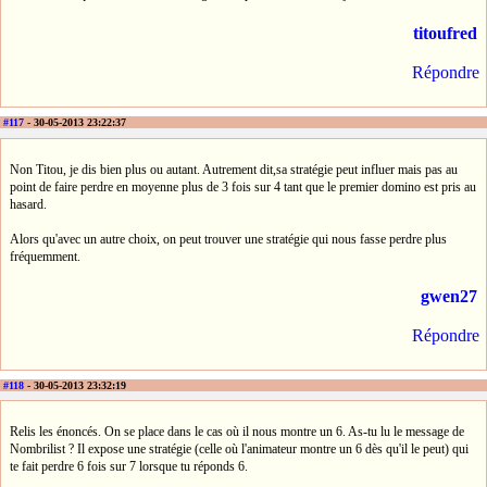
titoufred
Répondre
#117
- 30-05-2013 23:22:37
Non Titou, je dis bien plus ou autant. Autrement dit,sa stratégie peut influer mais pas au
point de faire perdre en moyenne plus de 3 fois sur 4 tant que le premier domino est pris au
hasard.
Alors qu'avec un autre choix, on peut trouver une stratégie qui nous fasse perdre plus
fréquemment.
gwen27
Répondre
#118
- 30-05-2013 23:32:19
Relis les énoncés. On se place dans le cas où il nous montre un 6. As-tu lu le message de
Nombrilist ? Il expose une stratégie (celle où l'animateur montre un 6 dès qu'il le peut) qui
te fait perdre 6 fois sur 7 lorsque tu réponds 6.