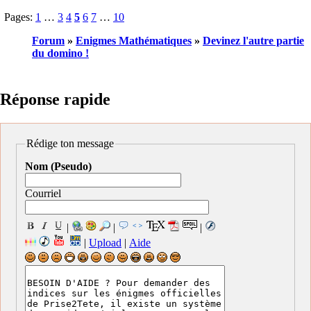
Pages:
1
…
3
4
5
6
7
…
10
Forum
»
Enigmes Mathématiques
»
Devinez l'autre partie
du domino !
Réponse rapide
Rédige ton message
Nom (Pseudo)
Courriel
|
|
|
|
Upload
|
Aide