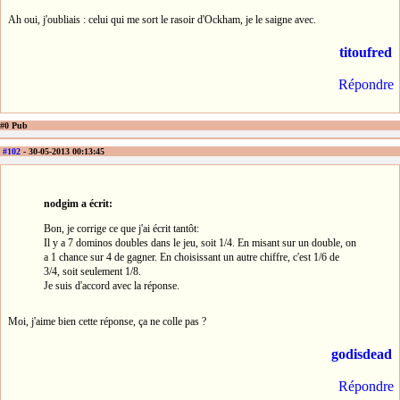
Ah oui, j'oubliais : celui qui me sort le rasoir d'Ockham, je le saigne avec.
titoufred
Répondre
#0 Pub
#102
- 30-05-2013 00:13:45
nodgim a écrit:
Bon, je corrige ce que j'ai écrit tantôt:
Il y a 7 dominos doubles dans le jeu, soit 1/4. En misant sur un double, on
a 1 chance sur 4 de gagner. En choisissant un autre chiffre, c'est 1/6 de
3/4, soit seulement 1/8.
Je suis d'accord avec la réponse.
Moi, j'aime bien cette réponse, ça ne colle pas ?
godisdead
Répondre