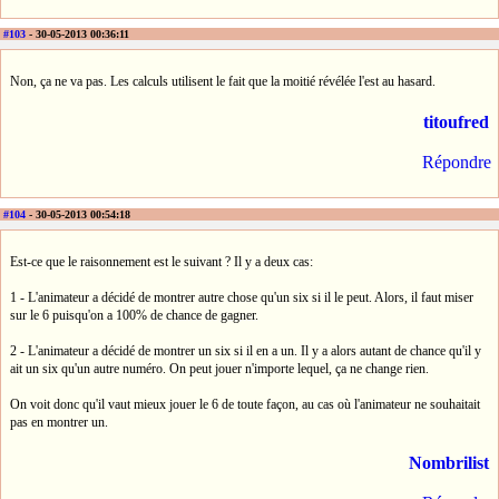
#103
- 30-05-2013 00:36:11
Non, ça ne va pas. Les calculs utilisent le fait que la moitié révélée l'est au hasard.
titoufred
Répondre
#104
- 30-05-2013 00:54:18
Est-ce que le raisonnement est le suivant ? Il y a deux cas:
1 - L'animateur a décidé de montrer autre chose qu'un six si il le peut. Alors, il faut miser
sur le 6 puisqu'on a 100% de chance de gagner.
2 - L'animateur a décidé de montrer un six si il en a un. Il y a alors autant de chance qu'il y
ait un six qu'un autre numéro. On peut jouer n'importe lequel, ça ne change rien.
On voit donc qu'il vaut mieux jouer le 6 de toute façon, au cas où l'animateur ne souhaitait
pas en montrer un.
Nombrilist