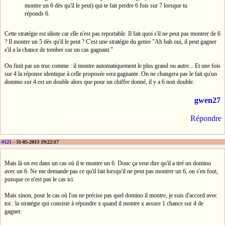
montre un 6 dès qu'il le peut) qui te fait perdre 6 fois sur 7 lorsque tu
réponds 6.
Cette stratégie est idiote car elle n'est pas reportable. Il fait quoi s'il ne peut pas montrer de 6
? Il montre un 5 dès qu'il le peut ? C'est une stratégie du genre "Ah bah oui, il peut gagner
s'il a la chance de tomber sur un cas gagnant."
On finit par un truc comme : il montre automatiquement le plus grand ou autre... Et une fois
sur 4 la réponse identique à celle proposée sera gagnante. On ne changera pas le fait qu'un
domino sur 4 est un double alors que pour un chiffre donné, il y a 6 non double.
gwen27
Répondre
#121
- 31-05-2013 19:22:17
Mais là on est dans un cas où il te montre un 6. Donc ça veut dire qu'il a tiré un domino
avec un 6. Ne me demande pas ce qu'il fait lorsqu'il ne peut pas montrer un 6, on s'en fout,
puisque ce n'est pas le cas ici.
Mais sinon, pour le cas où l'on ne précise pas quel domino il montre, je suis d'accord avec
toi : la stratégie qui consiste à répondre x quand il montre x assure 1 chance sur 4 de
gagner.