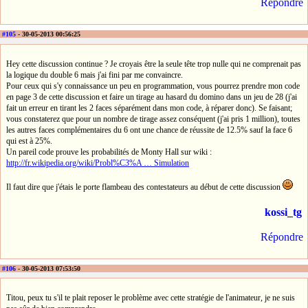
Répondre
#105
- 30-05-2013 00:56:25
Hey cette discussion continue ? Je croyais être la seule tête trop nulle qui ne comprenait pas
la logique du double 6 mais j'ai fini par me convaincre.
Pour ceux qui s'y connaissance un peu en programmation, vous pourrez prendre mon code
en page 3 de cette discussion et faire un tirage au hasard du domino dans un jeu de 28 (j'ai
fait un erreur en tirant les 2 faces séparément dans mon code, à réparer donc). Se faisant;
vous constaterez que pour un nombre de tirage assez conséquent (j'ai pris 1 million), toutes
les autres faces complémentaires du 6 ont une chance de réussite de 12.5% sauf la face 6
qui est à 25%.
Un pareil code prouve les probabilités de Monty Hall sur wiki :
http://fr.wikipedia.org/wiki/Probl%C3%A … Simulation
Il faut dire que j'étais le porte flambeau des contestateurs au début de cette discussion
kossi_tg
Répondre
#106
- 30-05-2013 07:53:50
Titou, peux tu s'il te plait reposer le problème avec cette stratégie de l'animateur, je ne suis