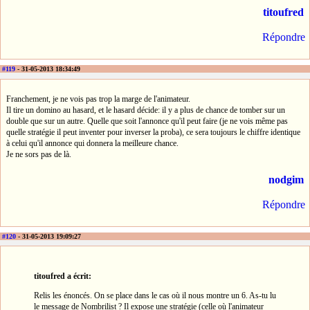
titoufred
Répondre
#119
- 31-05-2013 18:34:49
Franchement, je ne vois pas trop la marge de l'animateur.
Il tire un domino au hasard, et le hasard décide: il y a plus de chance de tomber sur un
double que sur un autre. Quelle que soit l'annonce qu'il peut faire (je ne vois même pas
quelle stratégie il peut inventer pour inverser la proba), ce sera toujours le chiffre identique
à celui qu'il annonce qui donnera la meilleure chance.
Je ne sors pas de là.
nodgim
Répondre
#120
- 31-05-2013 19:09:27
titoufred a écrit:
Relis les énoncés. On se place dans le cas où il nous montre un 6. As-tu lu
le message de Nombrilist ? Il expose une stratégie (celle où l'animateur