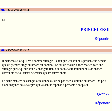
#113
- 30-05-2013 20:48:12
Mp
PRINCELEROI
Répondre
#114
- 30-05-2013 22:49:17
Il peut choisir ce qu'il veut comme stratégie. Le fait que le 6 soit plus probable ne dépend
que du premier tirage au hasard du domino. Le fait de choisir la face révélée avec une
stratégie quelle qu'elle soit n'y changera rien. Un double aura toujours plus de chance
d'avoir été tiré ou autant de chance que les autres choix.
La seule manière de changer cette donne est de ne pas tirer le domino au hasard. On peut
alors imaginer des stratégies qui laissent la réponse 6 perdante à coup sûr.
gwen27
Répondre