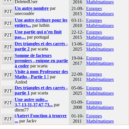
DeletedUser
2016
Mathématiques
Un autre nombre
par
21-09-
Enigmes
P2T
unecoudée
2015
Mathématiques
Une autre écriture pour les
03-11-
Enigmes
P2T
entiers...
par luthin
2010
Mathématiques
Une partie qui n’en finit
22-12-
Enigmes
P2T
pas…
par portugal
2015
Mathématiques
Des triangles et des carrés -
13-06-
Enigmes
P2T
partie 2
par scarta
2025
Mathématiques
Somme de facteurs
19-04-
Enigmes
P2T
premiers - enigme en partie
2017
Mathématiques
à coder
par scarta
Visite à mon Professeur des
22-09-
Enigmes
P2T
Maths - Partie 1 !
par
2011
Mathématiques
Azdod
Des triangles et des carrés -
05-06-
Enigmes
P2T
partie 1
par scarta
2025
Mathématiques
Une autre suite...
03-09-
Enigmes
P2T
3,7,13,31,37,67,73...
par
2008
Mathématiques
dhrm77
(Autre) Fonction à trouver
01-10-
Enigmes
P2T
...
par Jackv
2011
Mathématiques