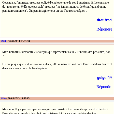
Cependant, l'animateur n'est pas obligé d'employer une de ces 2 stratégies là. Le contraire
de "montrer un 6 dès que possible" n'est pas "ne jamais montrer de 6 sauf quand on ne
peut faire autrement". On peut imaginer tout un tas d'autres stratégies...
titoufred
Répondre
#109
- 30-05-2013 18:03:39
Mais nombrilist démontre 2 stratégies qui représentent à elle 2 l'univers des possibles, non
?
Du coup, quelque soit la stratégie utilisée, elle se retrouve soit dans l'une, soit dans l'autre et
dans les 2 cas, choisir le 6 est optimal...
golgot59
Répondre
#110
- 30-05-2013 19:38:15
Mais non. Il y a par exemple la stratégie qui consiste à tirer la moitié qui va être révélée à
l'aveugle par exemple. Ça en fait une troisième. Et il y en a encore bien d'autres...