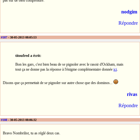
pas sûr de bien comprendre.
nodgim
Répondre
#107
- 30-05-2013 08:05:53
titoufred a écrit:
Bon les gars, c'est bien beau de se pignoler avec le rasoir d'Ockham, mais
tout ça ne donne pas la réponse à l'énigme complémentaire donnée
ici
.
Disons que ça permettait de se pignoler sur autre chose que des dominos...
rivas
Répondre
#108
- 30-05-2013 08:06:32
Bravo Nombrilist, tu as réglé deux cas.