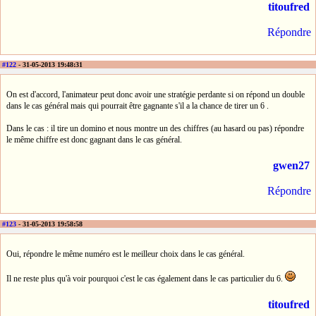
titoufred
Répondre
#122
- 31-05-2013 19:48:31
On est d'accord, l'animateur peut donc avoir une stratégie perdante si on répond un double
dans le cas général mais qui pourrait être gagnante s'il a la chance de tirer un 6 .
Dans le cas : il tire un domino et nous montre un des chiffres (au hasard ou pas) répondre
le même chiffre est donc gagnant dans le cas général.
gwen27
Répondre
#123
- 31-05-2013 19:58:58
Oui, répondre le même numéro est le meilleur choix dans le cas général.
Il ne reste plus qu'à voir pourquoi c'est le cas également dans le cas particulier du 6.
titoufred