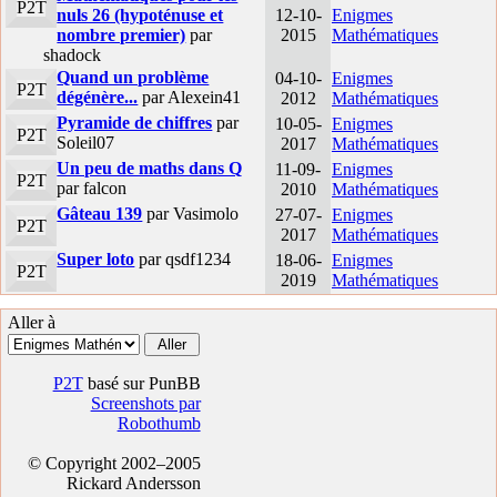
P2T
nuls 26 (hypoténuse et
12-10-
Enigmes
nombre premier)
par
2015
Mathématiques
shadock
Quand un problème
04-10-
Enigmes
P2T
dégénère...
par Alexein41
2012
Mathématiques
Pyramide de chiffres
par
10-05-
Enigmes
P2T
Soleil07
2017
Mathématiques
Un peu de maths dans Q
11-09-
Enigmes
P2T
par falcon
2010
Mathématiques
Gâteau 139
par Vasimolo
27-07-
Enigmes
P2T
2017
Mathématiques
Super loto
par qsdf1234
18-06-
Enigmes
P2T
2019
Mathématiques
Aller à
P2T
basé sur PunBB
Screenshots par
Robothumb
© Copyright 2002–2005
Rickard Andersson