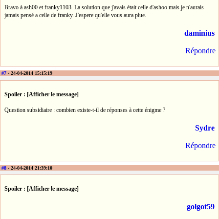
Bravo à ash00 et franky1103. La solution que j'avais était celle d'ashoo mais je n'aurais
jamais pensé a celle de franky. J'espere qu'elle vous aura plue.
daminius
Répondre
#7
- 24-04-2014 15:15:19
Spoiler : [Afficher le message]
Question subsidiaire : combien existe-t-il de réponses à cette énigme ?
Sydre
Répondre
#8
- 24-04-2014 21:39:10
Spoiler : [Afficher le message]
golgot59