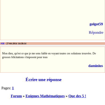
golgot59
Répondre
#18
- 27-04-2014 14:58:14
Mon dieu, qu'est ce que je me sens faible en voyant toutes ces solutions trouvées. De
grosses felicitations s'imposent pour tous
daminius
Écrire une réponse
Pages:
1
Forum
»
Enigmes Mathématiques
»
Que des 5 !