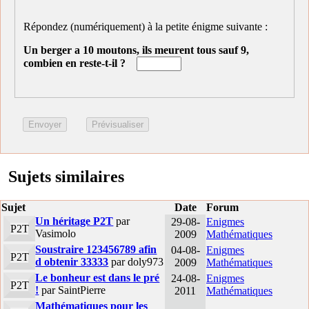
Répondez (numériquement) à la petite énigme suivante :
Un berger a 10 moutons, ils meurent tous sauf 9,
combien en reste-t-il ?
Sujets similaires
Sujet
Date
Forum
Un héritage P2T
par
29-08-
Enigmes
P2T
Vasimolo
2009
Mathématiques
Soustraire 123456789 afin
04-08-
Enigmes
P2T
d obtenir 33333
par doly973
2009
Mathématiques
Le bonheur est dans le pré
24-08-
Enigmes
P2T
!
par SaintPierre
2011
Mathématiques
Mathématiques pour les