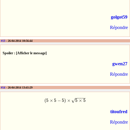
golgot59
Répondre
#13
- 26-04-2014 10:56:44
Spoiler : [Afficher le message]
gwen27
Répondre
#14
- 26-04-2014 13:41:29
−
−
−
−
(
5
×
5
−
5
)
×
5
×
5
√
(
5
×
5
−
5
)
×
5
×
5
titoufred
Répondre