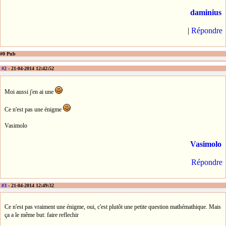
daminius
|
Répondre
#0 Pub
#2
- 21-04-2014 12:42:52
Moi aussi j'en ai une
Ce n'est pas une énigme
Vasimolo
Vasimolo
Répondre
#3
- 21-04-2014 12:49:32
Ce n'est pas vraiment une énigme, oui, c'est plutôt une petite question mathémathique. Mais
ça a le même but: faire reflechir