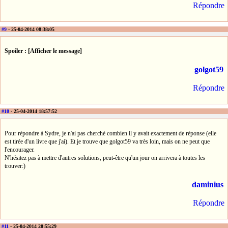
Répondre
#9
- 25-04-2014 08:38:05
Spoiler : [Afficher le message]
golgot59
Répondre
#10
- 25-04-2014 18:57:52
Pour répondre à Sydre, je n'ai pas cherché combien il y avait exactement de réponse (elle
est tirée d'un livre que j'ai). Et je trouve que golgot59 va très loin, mais on ne peut que
l'encourager.
N'hésitez pas à mettre d'autres solutions, peut-être qu'un jour on arrivera à toutes les
trouver:)
daminius
Répondre
#11
- 25-04-2014 20:55:29