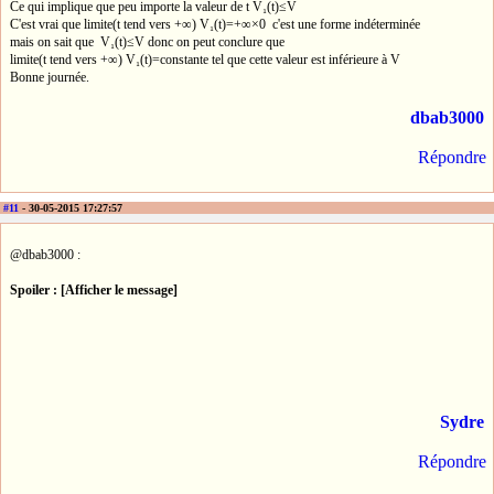
Ce qui implique que peu importe la valeur de t V₁(t)≤V
C'est vrai que limite(t tend vers +∞) V₁(t)=+∞×0 c'est une forme indéterminée
mais on sait que V₁(t)≤V donc on peut conclure que
limite(t tend vers +∞) V₁(t)=constante tel que cette valeur est inférieure à V
Bonne journée.
dbab3000
Répondre
#11
- 30-05-2015 17:27:57
@dbab3000 :
Spoiler : [Afficher le message]
Sydre
Répondre