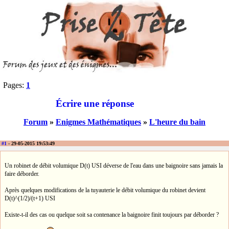
Pages:
1
Écrire une réponse
Forum
»
Enigmes Mathématiques
»
L'heure du bain
#1
- 29-05-2015 19:53:49
Un robinet de débit volumique D(t) USI déverse de l'eau dans une baignoire sans jamais la
faire déborder.
Après quelques modifications de la tuyauterie le débit volumique du robinet devient
D(t)^(1/2)/(t+1) USI
Existe-t-il des cas ou quelque soit sa contenance la baignoire finit toujours par déborder ?