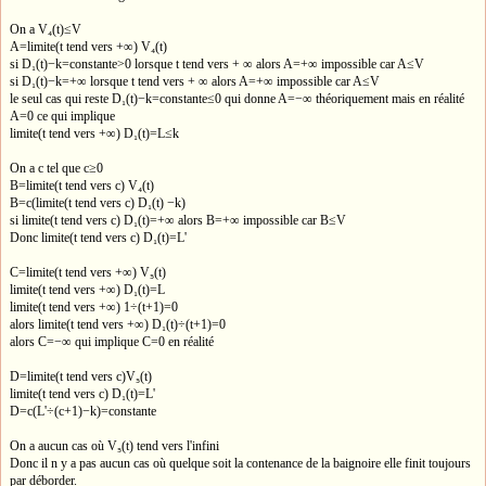
On a V₄(t)≤V
A=limite(t tend vers +∞) V₄(t)
si D₁(t)−k=constante>0 lorsque t tend vers + ∞ alors A=+∞ impossible car A≤V
si D₁(t)−k=+∞ lorsque t tend vers + ∞ alors A=+∞ impossible car A≤V
le seul cas qui reste D₁(t)−k=constante≤0 qui donne A=−∞ théoriquement mais en réalité
A=0 ce qui implique
limite(t tend vers +∞) D₁(t)=L≤k
On a c tel que c≥0
B=limite(t tend vers c) V₄(t)
B=c(limite(t tend vers c) D₁(t) −k)
si limite(t tend vers c) D₁(t)=+∞ alors B=+∞ impossible car B≤V
Donc limite(t tend vers c) D₁(t)=L'
C=limite(t tend vers +∞) V₅(t)
limite(t tend vers +∞) D₁(t)=L
limite(t tend vers +∞) 1÷(t+1)=0
alors limite(t tend vers +∞) D₁(t)÷(t+1)=0
alors C=−∞ qui implique C=0 en réalité
D=limite(t tend vers c)V₅(t)
limite(t tend vers c) D₁(t)=L'
D=c(L'÷(c+1)−k)=constante
On a aucun cas où V₅(t) tend vers l'infini
Donc il n y a pas aucun cas où quelque soit la contenance de la baignoire elle finit toujours
par déborder.