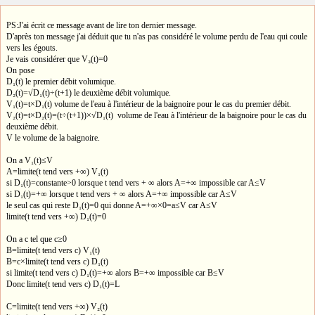
PS:J'ai écrit ce message avant de lire ton dernier message.
D'après ton message j'ai déduit que tu n'as pas considéré le volume perdu de l'eau qui coule
vers les égouts.
Je vais considérer que V₃(t)=0
On pose
D₁(t) le premier débit volumique.
D₂(t)=√D₁(t)÷(t+1) le deuxième débit volumique.
V₁(t)=t×D₁(t) volume de l'eau à l'intérieur de la baignoire pour le cas du premier débit.
V₂(t)=t×D₂(t)=(t÷(t+1))×√D₁(t) volume de l'eau à l'intérieur de la baignoire pour le cas du
deuxième débit.
V le volume de la baignoire.
On a V₁(t)≤V
A=limite(t tend vers +∞) V₁(t)
si D₁(t)=constante>0 lorsque t tend vers + ∞ alors A=+∞ impossible car A≤V
si D₁(t)=+∞ lorsque t tend vers + ∞ alors A=+∞ impossible car A≤V
le seul cas qui reste D₁(t)=0 qui donne A=+∞×0=a≤V car A≤V
limite(t tend vers +∞) D₁(t)=0
On a c tel que c≥0
B=limite(t tend vers c) V₁(t)
B=c×limite(t tend vers c) D₁(t)
si limite(t tend vers c) D₁(t)=+∞ alors B=+∞ impossible car B≤V
Donc limite(t tend vers c) D₁(t)=L
C=limite(t tend vers +∞) V₂(t)