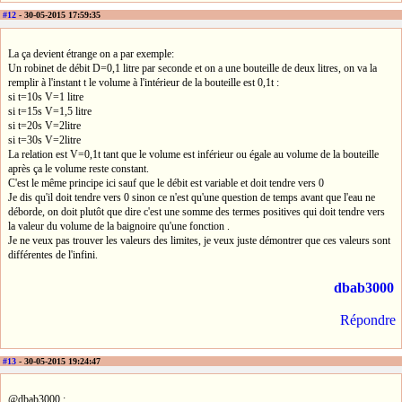
#12
- 30-05-2015 17:59:35
La ça devient étrange on a par exemple:
Un robinet de débit D=0,1 litre par seconde et on a une bouteille de deux litres, on va la
remplir à l'instant t le volume à l'intérieur de la bouteille est 0,1t :
si t=10s V=1 litre
si t=15s V=1,5 litre
si t=20s V=2litre
si t=30s V=2litre
La relation est V=0,1t tant que le volume est inférieur ou égale au volume de la bouteille
après ça le volume reste constant.
C'est le même principe ici sauf que le débit est variable et doit tendre vers 0
Je dis qu'il doit tendre vers 0 sinon ce n'est qu'une question de temps avant que l'eau ne
déborde, on doit plutôt que dire c'est une somme des termes positives qui doit tendre vers
la valeur du volume de la baignoire qu'une fonction .
Je ne veux pas trouver les valeurs des limites, je veux juste démontrer que ces valeurs sont
différentes de l'infini.
dbab3000
Répondre
#13
- 30-05-2015 19:24:47
@dbab3000 :