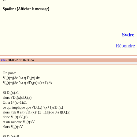
Spoiler : [Afficher le message]
Sydre
Répondre
#14
- 31-05-2015 02:30:57
On pose:
V₁(t)=∫(de 0 à t) D₁(x) dx
V₂(t)=∫(de 0 à t) √D₁(x)÷(x+1) dx
Si D₁(x)≥1
alors √D₁(x)≤D₁(x)
On a 1÷(x+1)≤1
ce qui implique que √D₁(x)÷(x+1)≤D₁(x)
alors ∫(de 0 à t) √D₁(x)÷(x+1)≤∫(de 0 à t)D₁(x)
donc V₂(t)≤V₁(t)
et on sait que V₁(t)≤V
alors V₂(t)≤V
Si D₁(x)=0