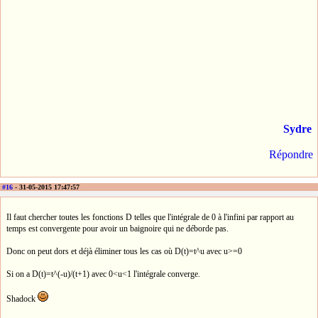
Sydre
Répondre
#16
- 31-05-2015 17:47:57
Il faut chercher toutes les fonctions D telles que l'intégrale de 0 à l'infini par rapport au
temps est convergente pour avoir un baignoire qui ne déborde pas.
Donc on peut dors et déjà éliminer tous les cas où D(t)=t^u avec u>=0
Si on a D(t)=t^(-u)/(t+1) avec 0<u<1 l'intégrale converge.
Shadock