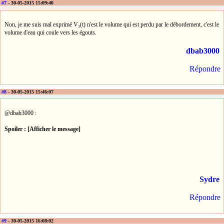
#7
- 30-05-2015 15:09:40
Non, je me suis mal exprimé V₃(t) n'est le volume qui est perdu par le débordement, c'est le
volume d'eau qui coule vers les égouts.
dbab3000
Répondre
#8
- 30-05-2015 15:46:07
@dbab3000 :
Spoiler : [Afficher le message]
Sydre
Répondre
#9
- 30-05-2015 16:08:02