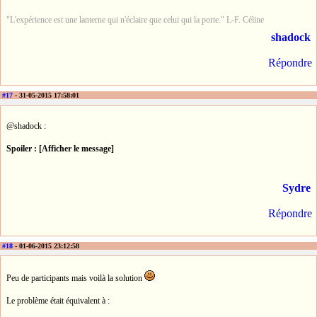
"L'expérience est une lanterne qui n'éclaire que celui qui la porte." L-F. Céline
shadock
Répondre
#17
- 31-05-2015 17:58:01
@shadock :
Spoiler : [Afficher le message]
Sydre
Répondre
#18
- 01-06-2015 23:12:58
Peu de participants mais voilà la solution
Le problème était équivalent à :