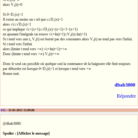
alors V₂(t)=0
Si 0<D₁(x)<1
Il existe au moins un c tel que c≤D₁(x)<1
alors √c≤√D₁(x)<1
ce qui implique √c÷(x+1)≤√D₁(x)÷(x+1)<1÷(x+1)
en ajoutant l'intégrale on trouve √c×ln(t+1)≤V₂(t)≤ln(t+1)
Si t tend vers une t₀ V₂(t) est borné par des constantes alors V₂(t) ne tend pas vers l'infini.
Si t tend vers l'infini
alors (limite t tend vers +∞) √c×ln(t+1)=+∞
Donc (limite t tend vers +∞) V₂(t)=+∞
Donc le seul cas possible où quelque soit la contenance de la baignoire elle finit toujours
par déborder est lorsque 0<D₁(t)<1 et lorsque t tend vers +∞
Bonne nuit.
dbab3000
Répondre
#15
- 31-05-2015 15:09:06
@dbab3000 :
Spoiler : [Afficher le message]