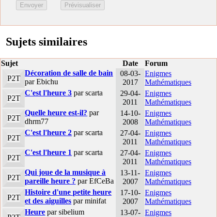
Sujets similaires
Sujet
Date
Forum
Décoration de salle de bain
08-03-
Enigmes
P2T
par Ebichu
2017
Mathématiques
C'est l'heure 3
par scarta
29-04-
Enigmes
P2T
2011
Mathématiques
Quelle heure est-il?
par
14-10-
Enigmes
P2T
dhrm77
2008
Mathématiques
C'est l'heure 2
par scarta
27-04-
Enigmes
P2T
2011
Mathématiques
C'est l'heure 1
par scarta
27-04-
Enigmes
P2T
2011
Mathématiques
Qui joue de la musique à
13-11-
Enigmes
P2T
pareille heure ?
par EfCeBa
2007
Mathématiques
Histoire d'une petite heure
17-10-
Enigmes
P2T
et des aiguilles
par minifat
2007
Mathématiques
Heure
par sibelium
13-07-
Enigmes