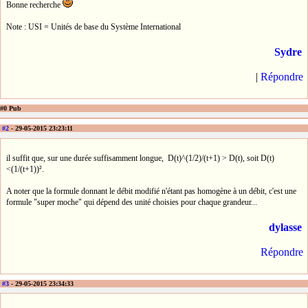
Bonne recherche
Note : USI = Unités de base du Système International
Sydre
|
Répondre
#0 Pub
#2
- 29-05-2015 23:23:11
il suffit que, sur une durée suffisamment longue, D(t)^(1/2)/(t+1) > D(t), soit D(t)
<(1/(t+1))².
A noter que la formule donnant le débit modifié n'étant pas homogène à un débit, c'est une
formule "super moche" qui dépend des unité choisies pour chaque grandeur...
dylasse
Répondre
#3
- 29-05-2015 23:34:33