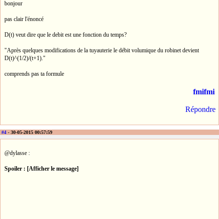
bonjour
pas clair l'énoncé
D(t) veut dire que le debit est une fonction du temps?
"Après quelques modifications de la tuyauterie le débit volumique du robinet devient
D(t)^(1/2)/(t+1)."
comprends pas ta formule
fmifmi
Répondre
#4
- 30-05-2015 00:57:59
@dylasse :
Spoiler : [Afficher le message]