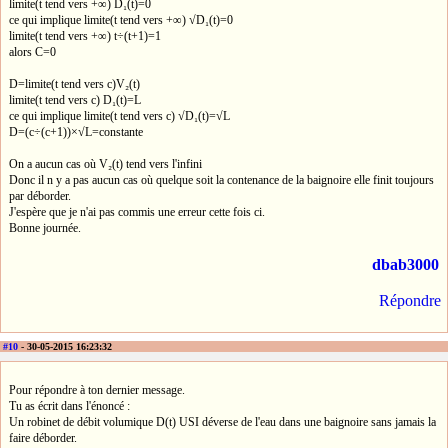
limite(t tend vers +∞) D₁(t)=0
ce qui implique limite(t tend vers +∞) √D₁(t)=0
limite(t tend vers +∞) t÷(t+1)=1
alors C=0
D=limite(t tend vers c)V₂(t)
limite(t tend vers c) D₁(t)=L
ce qui implique limite(t tend vers c) √D₁(t)=√L
D=(c÷(c+1))×√L=constante
On a aucun cas où V₂(t) tend vers l'infini
Donc il n y a pas aucun cas où quelque soit la contenance de la baignoire elle finit toujours
par déborder.
J'espère que je n'ai pas commis une erreur cette fois ci.
Bonne journée.
dbab3000
Répondre
#10
- 30-05-2015 16:23:32
Pour répondre à ton dernier message.
Tu as écrit dans l'énoncé :
Un robinet de débit volumique D(t) USI déverse de l'eau dans une baignoire sans jamais la
faire déborder.