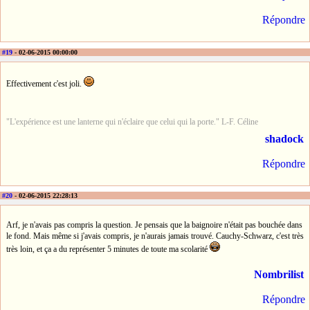
Répondre
#19
- 02-06-2015 00:00:00
Effectivement c'est joli.
"L'expérience est une lanterne qui n'éclaire que celui qui la porte." L-F. Céline
shadock
Répondre
#20
- 02-06-2015 22:28:13
Arf, je n'avais pas compris la question. Je pensais que la baignoire n'était pas bouchée dans
le fond. Mais même si j'avais compris, je n'aurais jamais trouvé. Cauchy-Schwarz, c'est très
très loin, et ça a du représenter 5 minutes de toute ma scolarité
Nombrilist
Répondre