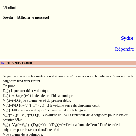
@fmifmi
Spoiler : [Afficher le message]
Sydre
Répondre
#5
- 30-05-2015 03:38:06
Si j'ai bien compris ta question on doit montrer s'il y a un cas où le volume à l'intérieur de la
baignoire tend vers l'infini.
On pose
D₁(t) le premier débit volumique.
D₂(t)=√D₁(t)÷(t+1) le deuxième débit volumique.
V₁(t)=t×D₁(t) le volume versé du premier débit.
V₂(t)=t×D₂(t)=(t÷(t+1))×√D₁(t) le volume versé du deuxième débit.
V₃(t)=k×t volume coulé qui n'est pas resté dans la baignoire.
V₄(t)=V₁(t)−V₃(t)=t(D₁(t)−k) volume de l'eau à l'intérieur de la baignoire pour le cas du
premier débit.
V₅(t)=V₂(t)−V₃(t)=t(D₂(t)−k)=t(√D₁(t)÷(t+1)−k) volume de l'eau à l'intérieur de la
baignoire pour le cas du deuxième débit.
V le volume de la baignoire.