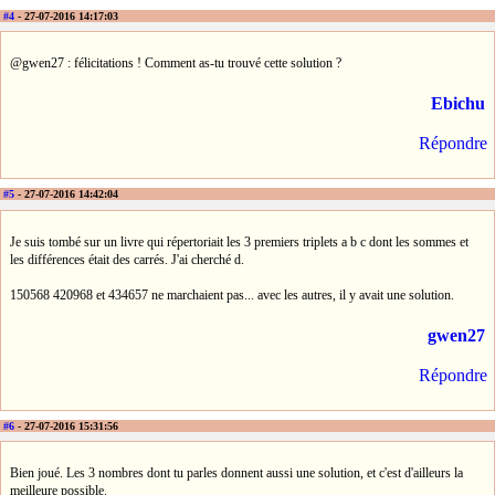
#4
- 27-07-2016 14:17:03
@gwen27 : félicitations ! Comment as-tu trouvé cette solution ?
Ebichu
Répondre
#5
- 27-07-2016 14:42:04
Je suis tombé sur un livre qui répertoriait les 3 premiers triplets a b c dont les sommes et
les différences était des carrés. J'ai cherché d.
150568 420968 et 434657 ne marchaient pas... avec les autres, il y avait une solution.
gwen27
Répondre
#6
- 27-07-2016 15:31:56
Bien joué. Les 3 nombres dont tu parles donnent aussi une solution, et c'est d'ailleurs la
meilleure possible.