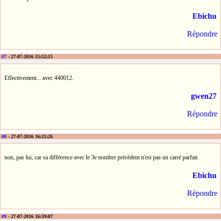
Ebichu
Répondre
#7
- 27-07-2016 15:52:15
Effectivement... avec 440012.
gwen27
Répondre
#8
- 27-07-2016 16:21:26
non, pas lui, car sa différence avec le 3e nombre précédent n'est pas un carré parfait.
Ebichu
Répondre
#9
- 27-07-2016 16:59:07