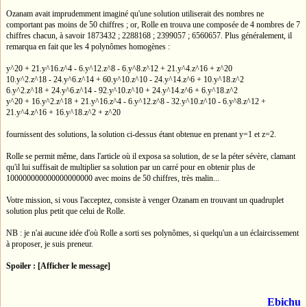
Ozanam avait imprudemment imaginé qu'une solution utiliserait des nombres ne
comportant pas moins de 50 chiffres ; or, Rolle en trouva une composée de 4 nombres de 7
chiffres chacun, à savoir 1873432 ; 2288168 ; 2399057 ; 6560657. Plus généralement, il
remarqua en fait que les 4 polynômes homogènes :
y^20 + 21.y^16.z^4 - 6.y^12.z^8 - 6.y^8.z^12 + 21.y^4.z^16 + z^20
10.y^2.z^18 - 24.y^6.z^14 + 60.y^10.z^10 - 24.y^14.z^6 + 10.y^18.z^2
6.y^2.z^18 + 24.y^6.z^14 - 92.y^10.z^10 + 24.y^14.z^6 + 6.y^18.z^2
y^20 + 16.y^2.z^18 + 21.y^16.z^4 - 6.y^12.z^8 - 32.y^10.z^10 - 6.y^8.z^12 +
21.y^4.z^16 + 16.y^18.z^2 + z^20
fournissent des solutions, la solution ci-dessus étant obtenue en prenant y=1 et z=2.
Rolle se permit même, dans l'article où il exposa sa solution, de se la péter sévère, clamant
qu'il lui suffisait de multiplier sa solution par un carré pour en obtenir plus de
100000000000000000000 avec moins de 50 chiffres, très malin...
Votre mission, si vous l'acceptez, consiste à venger Ozanam en trouvant un quadruplet
solution plus petit que celui de Rolle.
NB : je n'ai aucune idée d'où Rolle a sorti ses polynômes, si quelqu'un a un éclaircissement
à proposer, je suis preneur.
Spoiler : [Afficher le message]
Ebichu