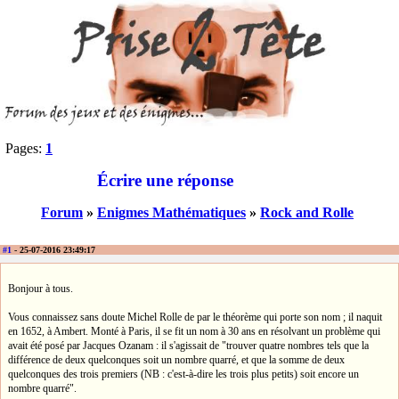
Pages:
1
Écrire une réponse
Forum
»
Enigmes Mathématiques
»
Rock and Rolle
#1
- 25-07-2016 23:49:17
Bonjour à tous.
Vous connaissez sans doute Michel Rolle de par le théorème qui porte son nom ; il naquit
en 1652, à Ambert. Monté à Paris, il se fit un nom à 30 ans en résolvant un problème qui
avait été posé par Jacques Ozanam : il s'agissait de "trouver quatre nombres tels que la
différence de deux quelconques soit un nombre quarré, et que la somme de deux
quelconques des trois premiers (NB : c'est-à-dire les trois plus petits) soit encore un
nombre quarré".