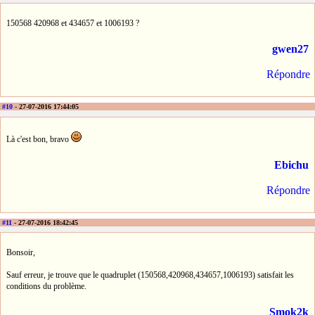
150568 420968 et 434657 et 1006193 ?
gwen27
Répondre
#10
- 27-07-2016 17:44:05
Là c'est bon, bravo
Ebichu
Répondre
#11
- 27-07-2016 18:42:45
Bonsoir,
Sauf erreur, je trouve que le quadruplet (150568,420968,434657,1006193) satisfait les
conditions du problème.
Smok2k