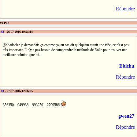
|
Répondre
#0 Pub
#2
- 26-07-2016 19:25:14
@shadock : je demandais ça comme ça, au cas où quelqu'un aurait une idée, ce n'est pas
très important. Il n'y a pas besoin de comprendre la méthode de Rolle pour trouver une
meilleure solution que lui.
Ebichu
Répondre
#3
- 27-07-2016 12:06:25
856350 949986 993250 2799586
gwen27
Répondre