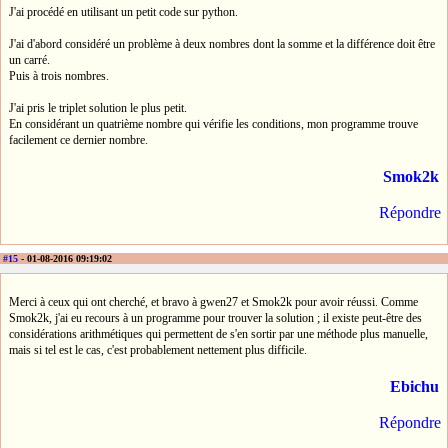
J'ai procédé en utilisant un petit code sur python.
J'ai d'abord considéré un problème à deux nombres dont la somme et la différence doit être
un carré.
Puis à trois nombres.
J'ai pris le triplet solution le plus petit.
En considérant un quatrième nombre qui vérifie les conditions, mon programme trouve
facilement ce dernier nombre.
Smok2k
Répondre
#15
- 01-08-2016 09:19:02
Merci à ceux qui ont cherché, et bravo à gwen27 et Smok2k pour avoir réussi. Comme
Smok2k, j'ai eu recours à un programme pour trouver la solution ; il existe peut-être des
considérations arithmétiques qui permettent de s'en sortir par une méthode plus manuelle,
mais si tel est le cas, c'est probablement nettement plus difficile.
Ebichu
Répondre