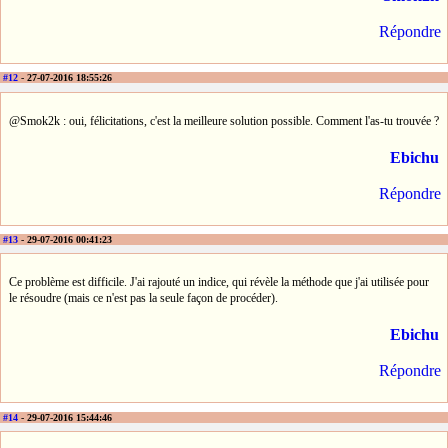
Répondre
#12
- 27-07-2016 18:55:26
@Smok2k : oui, félicitations, c'est la meilleure solution possible. Comment l'as-tu trouvée ?
Ebichu
Répondre
#13
- 29-07-2016 00:41:23
Ce problème est difficile. J'ai rajouté un indice, qui révèle la méthode que j'ai utilisée pour
le résoudre (mais ce n'est pas la seule façon de procéder).
Ebichu
Répondre
#14
- 29-07-2016 15:44:46