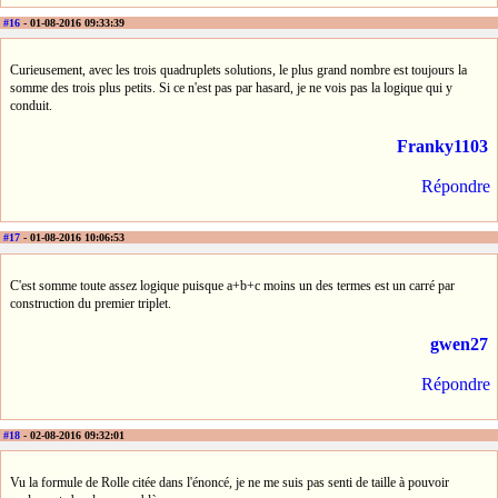
#16
- 01-08-2016 09:33:39
Curieusement, avec les trois quadruplets solutions, le plus grand nombre est toujours la
somme des trois plus petits. Si ce n'est pas par hasard, je ne vois pas la logique qui y
conduit.
Franky1103
Répondre
#17
- 01-08-2016 10:06:53
C'est somme toute assez logique puisque a+b+c moins un des termes est un carré par
construction du premier triplet.
gwen27
Répondre
#18
- 02-08-2016 09:32:01
Vu la formule de Rolle citée dans l'énoncé, je ne me suis pas senti de taille à pouvoir