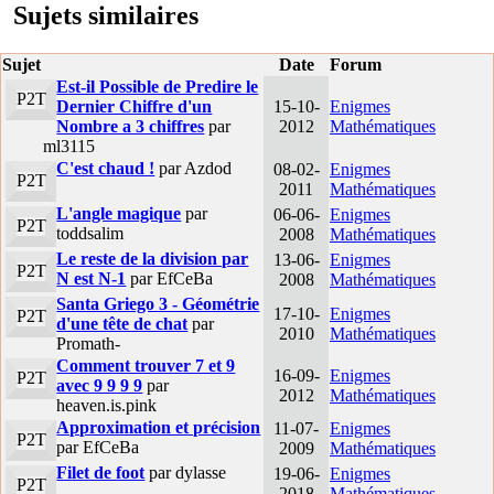
Sujets similaires
Sujet
Date
Forum
Est-il Possible de Predire le
P2T
Dernier Chiffre d'un
15-10-
Enigmes
Nombre a 3 chiffres
par
2012
Mathématiques
ml3115
C'est chaud !
par Azdod
08-02-
Enigmes
P2T
2011
Mathématiques
L'angle magique
par
06-06-
Enigmes
P2T
toddsalim
2008
Mathématiques
Le reste de la division par
13-06-
Enigmes
P2T
N est N-1
par EfCeBa
2008
Mathématiques
Santa Griego 3 - Géométrie
17-10-
Enigmes
P2T
d'une tête de chat
par
2010
Mathématiques
Promath-
Comment trouver 7 et 9
16-09-
Enigmes
P2T
avec 9 9 9 9
par
2012
Mathématiques
heaven.is.pink
Approximation et précision
11-07-
Enigmes
P2T
par EfCeBa
2009
Mathématiques
Filet de foot
par dylasse
19-06-
Enigmes
P2T
2018
Mathématiques