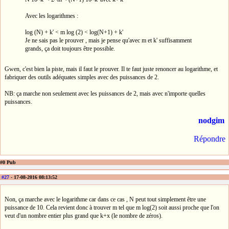
Avec les logarithmes :
log (N) + k' < m log (2) < log(N+1) + k'
Je ne sais pas le prouver , mais je pense qu'avec m et k' suffisamment
grands, ça doit toujours être possible.
Gwen, c'est bien la piste, mais il faut le prouver. Il te faut juste renoncer au logarithme, et
fabriquer des outils adéquates simples avec des puissances de 2.
NB: ça marche non seulement avec les puissances de 2, mais avec n'importe quelles
puissances.
nodgim
Répondre
#0 Pub
#27
- 17-08-2016 08:13:52
Non, ça marche avec le logarithme car dans ce cas , N peut tout simplement être une
puissance de 10. Cela revient donc à trouver m tel que m log(2) soit aussi proche que l'on
veut d'un nombre entier plus grand que k+x (le nombre de zéros).