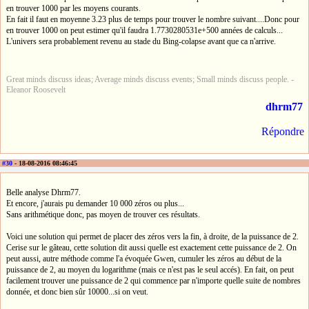
en trouver 1000 par les moyens courants.
En fait il faut en moyenne 3.23 plus de temps pour trouver le nombre suivant....Donc pour
en trouver 1000 on peut estimer qu'il faudra 1.7730280531e+500 années de calculs...
L'univers sera probablement revenu au stade du Bing-colapse avant que ca n'arrive.
Great minds discuss ideas; Average minds discuss events; Small minds discuss people. -
Eleanor Roosevelt
dhrm77
Répondre
#30
- 18-08-2016 08:46:45
Belle analyse Dhrm77.
Et encore, j'aurais pu demander 10 000 zéros ou plus...
Sans arithmétique donc, pas moyen de trouver ces résultats.
Voici une solution qui permet de placer des zéros vers la fin, à droite, de la puissance de 2.
Cerise sur le gâteau, cette solution dit aussi quelle est exactement cette puissance de 2. On
peut aussi, autre méthode comme l'a évoquée Gwen, cumuler les zéros au début de la
puissance de 2, au moyen du logarithme (mais ce n'est pas le seul accés). En fait, on peut
facilement trouver une puissance de 2 qui commence par n'importe quelle suite de nombres
donnée, et donc bien sûr 10000...si on veut.