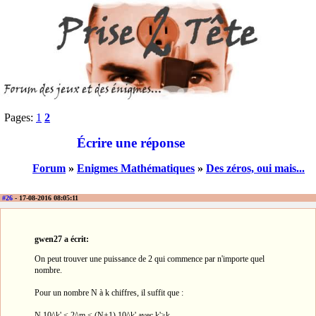
Pages:
1
2
Écrire une réponse
Forum
»
Enigmes Mathématiques
»
Des zéros, oui mais...
#26
- 17-08-2016 08:05:11
gwen27 a écrit:
On peut trouver une puissance de 2 qui commence par n'importe quel
nombre.
Pour un nombre N à k chiffres, il suffit que :
N 10^k' < 2^m < (N+1) 10^k' avec k'>k