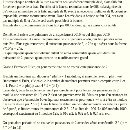
Puisque chaque nombre de la liste n'a qu'un seul antécédent multiple de 8, alors 008 fait
forcément partie de la liste. En effet, si la liste se rebouclait sans le 008, cela signifierait
qu'il existe un nombre de la liste, multiple de 8, avec 2 antécédents multiples de 8, ce qui est
impossible, comme montré juste avant. Donc l'entrée dans la boucle se fait 004, qui n'est
pas multiple de 8, et c'est le seul accés possible à la boucle.
Il existe donc une puissance de 2 qui finit par 008, et donc qui a 2 zéros consécutifs.
De même, il existe une puissance de 2, supérieure à 0016, et qui finit pas 0016
Plus généralement, il existe une puissance de 2, supérieure à 2^n, qui finit par des zéros
puis 2^n. Plus rigoureusement, il existe une puissance de 2, > 2^n qui s'écrit sous la forme
k*10^n + 2^n.
Ce qui implique qu'on peut obtenir autant de zéros consécutifs qu'on veut dans une
puissance de 2, pourvu qu'on prenne un n suffisamment grand.
Grace à Fermat et Euler, on peut même dire où se trouve cette puissance de 2.
Il existe un thèorème qui dit que a ^ phi(n) = 1 modulo n, si a premier avec n. phi(n) est
l'indicatrice d' Euler, elle calcule le nombre de nombres premiers avec n compris entre 1 et
n-1. Pour 5 ^ b, phi(n) vaut 4 * 5 ^ (b-1).
Cependant, cette formule ne convient pas directement pour le cas des puissances de 2
modulo une puissance de 10, car 2 n'est pas premier avec 10. Mais on peut s'en arranger en
observant que 2^a modulo 10^n équivaut exactement à, pour tout a >= n, à 2^(a-n) modulo
5 ^ n (on divise par 2 ^ n ). Dans la liste du début, on peut diviser toutes les valeurs à partir
de 8 par 8, et limiter toutes les puissances de 2 à 125 au lieu de 1000. Le 008 modulo 1000
correspond exactement au 1 modulo 125, le 016 à 2, le 032 à 4, le 024 à 3, etc...
On peut alors prévoir où se trouve les puissances de 2 avec des zéros consécutifs: 2 ^ ( n +
4 * 5 ^ (n-1))