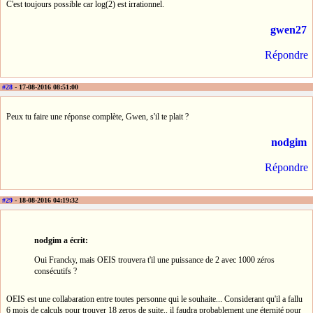
C'est toujours possible car log(2) est irrationnel.
gwen27
Répondre
#28
- 17-08-2016 08:51:00
Peux tu faire une réponse complète, Gwen, s'il te plait ?
nodgim
Répondre
#29
- 18-08-2016 04:19:32
nodgim a écrit:
Oui Francky, mais OEIS trouvera t'il une puissance de 2 avec 1000 zéros
consécutifs ?
OEIS est une collabaration entre toutes personne qui le souhaite... Considerant qu'il a fallu
6 mois de calculs pour trouver 18 zeros de suite.. il faudra probablement une éternité pour