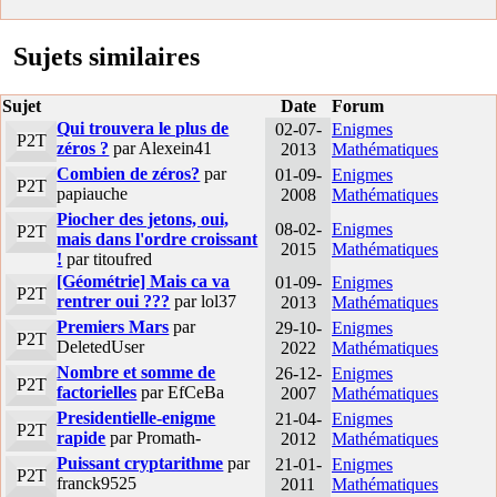
Sujets similaires
Sujet
Date
Forum
Qui trouvera le plus de
02-07-
Enigmes
P2T
zéros ?
par Alexein41
2013
Mathématiques
Combien de zéros?
par
01-09-
Enigmes
P2T
papiauche
2008
Mathématiques
Piocher des jetons, oui,
08-02-
Enigmes
P2T
mais dans l'ordre croissant
2015
Mathématiques
!
par titoufred
[Géométrie] Mais ca va
01-09-
Enigmes
P2T
rentrer oui ???
par lol37
2013
Mathématiques
Premiers Mars
par
29-10-
Enigmes
P2T
DeletedUser
2022
Mathématiques
Nombre et somme de
26-12-
Enigmes
P2T
factorielles
par EfCeBa
2007
Mathématiques
Presidentielle-enigme
21-04-
Enigmes
P2T
rapide
par Promath-
2012
Mathématiques
Puissant cryptarithme
par
21-01-
Enigmes
P2T
franck9525
2011
Mathématiques