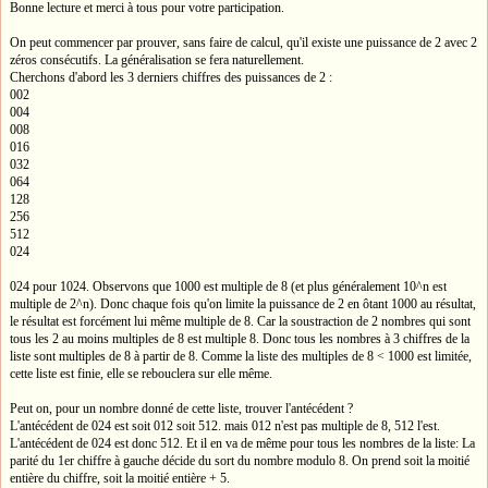
Bonne lecture et merci à tous pour votre participation.
On peut commencer par prouver, sans faire de calcul, qu'il existe une puissance de 2 avec 2
zéros consécutifs. La généralisation se fera naturellement.
Cherchons d'abord les 3 derniers chiffres des puissances de 2 :
002
004
008
016
032
064
128
256
512
024
024 pour 1024. Observons que 1000 est multiple de 8 (et plus généralement 10^n est
multiple de 2^n). Donc chaque fois qu'on limite la puissance de 2 en ôtant 1000 au résultat,
le résultat est forcément lui même multiple de 8. Car la soustraction de 2 nombres qui sont
tous les 2 au moins multiples de 8 est multiple 8. Donc tous les nombres à 3 chiffres de la
liste sont multiples de 8 à partir de 8. Comme la liste des multiples de 8 < 1000 est limitée,
cette liste est finie, elle se rebouclera sur elle même.
Peut on, pour un nombre donné de cette liste, trouver l'antécédent ?
L'antécédent de 024 est soit 012 soit 512. mais 012 n'est pas multiple de 8, 512 l'est.
L'antécédent de 024 est donc 512. Et il en va de même pour tous les nombres de la liste: La
parité du 1er chiffre à gauche décide du sort du nombre modulo 8. On prend soit la moitié
entière du chiffre, soit la moitié entière + 5.