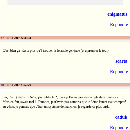
enigmatus
Répondre
#7
- 16-10-2017 22:38:34
C'est bien ça. Reste plus qu'à trouver la formule générale (et à prouver le tout)
scarta
Répondre
#8
- 16-10-2017 23:52:29
oui, c'est (n^2 - n)/2n^2, j'ai oublié le 2, mais je l'avais pris en compte dans mon calcul...
Mais en fait j'avais mal lu l'énoncé, je n'avais pas compris que le 3ème lancer était comparé
au 2ème, je pensais que c'était un système de manches, je regarde ça plus tard...
caduk
Répondre