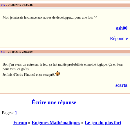
#17
- 21-10-2017 21:15:46
Moi, je laissais la chance aux autres de développer... pour une fois ^^
ash00
Répondre
#18
- 21-10-2017 22:44:09
Bon j'en avais un autre sur le feu, ça fait moitié probabilités et moitié logique. Ça en fera
pour tous les goûts.
Je finis d'écrire l'énoncé et ça sera prêt
scarta
Écrire une réponse
Pages:
1
Forum
»
Enigmes Mathématiques
»
Le jeu du plus fort