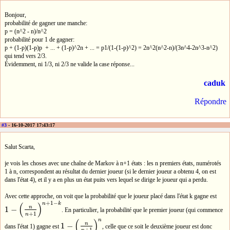
Bonjour,
probabilité de gagner une manche:
p = (n^2 - n)/n^2
probabilité pour 1 de gagner:
p + (1-p)(1-p)p + ... + (1-p)^2n + ... = p1/(1-(1-p)^2) = 2n^2(n^2-n)/(3n^4-2n^3-n^2)
qui tend vers 2/3.
Évidemment, ni 1/3, ni 2/3 ne valide la case réponse...
caduk
Répondre
#3
- 16-10-2017 17:43:17
Salut Scarta,
je vois les choses avec une chaîne de Markov à n+1 états : les n premiers états, numérotés
1 à n, correspondent au résultat du dernier joueur (si le dernier joueur a obtenu 4, on est
dans l'état 4), et il y a en plus un état puits vers lequel se dirige le joueur qui a perdu.
Avec cette approche, on voit que la probabilité que le joueur placé dans l'état k gagne est
+
1
−
(
)
n
k
n
1
−
. En particulier, la probabilité que le premier joueur (qui commence
1
−
(
n
n
+
1
)
n
+
1
−
k
+
1
n
(
)
n
n
1
−
dans l'état 1) gagne est
, celle que ce soit le deuxième joueur est donc
1
−
(
n
n
+
1
)
n
+
1
n