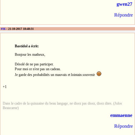
gwen27
Répondre
#16
- 21-10-2017 18:48:31
Bastidol a écrit:
Bonjour les matheux,
Désolé de ne pas participer.
Pour moi ce n'est pas un cadeau.
Je garde des probabilités un mauvais et lointain.souvenir
+1
Dans le cadre de la quinzaine du beau langage, ne disez pas disez, disez dites. (Julos
Beaucarne)
emmaenne
Répondre