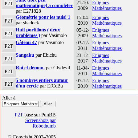
21-10-
Enigmes
P2T
mathématique) à compléter
2009
Mathématiques
par E271828
Géométrie pour les nuls! 1
15-04-
Enigmes
P2T
par shadock
2010
Mathématiques
Huit portillons ( deux
05-12-
Enigmes
P2T
problèmes )
par Vasimolo
2009
Mathématiques
Gâteau 47
par Vasimolo
03-12-
Enigmes
P2T
2011
Mathématiques
Sangaku
par Ebichu
23-12-
Enigmes
P2T
2017
Mathématiques
Roi et démon.
par Clydevil
11-04-
Enigmes
P2T
2011
Mathématiques
5 nombres entiers autour
05-12-
Enigmes
P2T
d'un cercle
par EfCeBa
2010
Mathématiques
Aller à
P2T
basé sur PunBB
Screenshots par
Robothumb
© Copyright 2002–2005