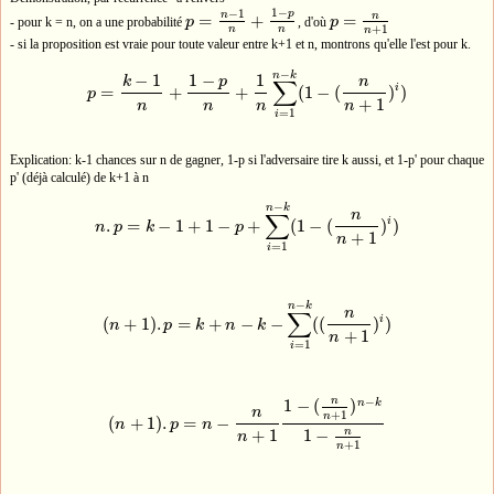
1
−
−
1
p
n
n
=
+
=
- pour k = n, on a une probabilité
p
, d'où
p
p
=
n
−
1
n
+
1
−
p
n
p
=
n
n
+
1
+
1
n
n
n
- si la proposition est vraie pour toute valeur entre k+1 et n, montrons qu'elle l'est pour k.
−
n
k
1
−
−
1
1
p
∑
k
n
i
=
+
+
(
1
−
(
)
)
p
p
=
k
−
1
n
+
1
−
p
n
+
1
n
∑
i
=
1
n
−
k
(
1
−
(
n
n
+
1
)
i
)
+
1
n
n
n
n
=
1
i
Explication: k-1 chances sur n de gagner, 1-p si l'adversaire tire k aussi, et 1-p' pour chaque
p' (déjà calculé) de k+1 à n
−
n
k
∑
n
i
.
=
−
1
+
1
−
+
(
1
−
(
)
)
n
p
k
p
n
.
p
=
k
−
1
+
1
−
p
+
∑
i
=
1
n
−
k
(
1
−
(
n
n
+
1
)
i
)
+
1
n
=
1
i
−
n
k
∑
n
i
(
+
1
)
.
=
+
−
−
(
(
)
)
n
p
k
n
k
(
n
+
1
)
.
p
=
k
+
n
−
k
−
∑
i
=
1
n
−
k
(
(
n
n
+
1
)
i
)
+
1
n
=
1
i
−
n
1
−
(
)
n
k
n
+
1
n
(
+
1
)
.
=
−
n
p
n
(
n
+
1
)
.
p
=
n
−
n
n
+
1
1
−
(
n
n
+
1
)
n
−
k
1
−
n
n
+
1
n
+
1
1
−
n
+
1
n