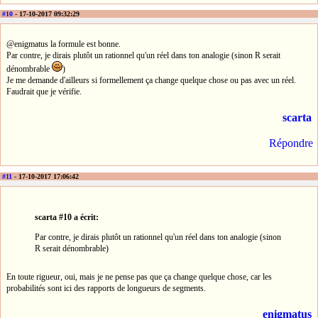
#10
- 17-10-2017 09:32:29
@enigmatus la formule est bonne.
Par contre, je dirais plutôt un rationnel qu'un réel dans ton analogie (sinon R serait
dénombrable
)
Je me demande d'ailleurs si formellement ça change quelque chose ou pas avec un réel.
Faudrait que je vérifie.
scarta
Répondre
#11
- 17-10-2017 17:06:42
scarta #10 a écrit:
Par contre, je dirais plutôt un rationnel qu'un réel dans ton analogie (sinon
R serait dénombrable)
En toute rigueur, oui, mais je ne pense pas que ça change quelque chose, car les
probabilités sont ici des rapports de longueurs de segments.
enigmatus