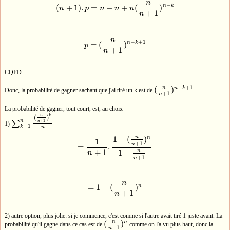
n
−
n
k
(
+
1
)
.
=
−
+
(
)
n
p
n
n
n
(
n
+
1
)
.
p
=
n
−
n
+
n
(
n
n
+
1
)
n
−
k
+
1
n
n
−
+
1
n
k
=
(
)
p
p
=
(
n
n
+
1
)
n
−
k
+
1
+
1
n
CQFD
−
+
1
n
(
)
n
k
Donc, la probabilité de gagner sachant que j'ai tiré un k est de
(
n
n
+
1
)
n
−
k
+
1
+
1
n
La probabilité de gagner, tout court, est, au choix
n
k
(
)
n
+
1
∑
n
1)
∑
k
=
1
n
(
n
n
+
1
)
k
n
=
1
k
n
n
1
−
(
)
n
1
+
1
n
=
.
=
1
n
+
1
.
1
−
(
n
n
+
1
)
n
1
−
n
n
+
1
n
+
1
1
−
n
+
1
n
n
n
=
1
−
(
)
=
1
−
(
n
n
+
1
)
n
+
1
n
2) autre option, plus jolie: si je commence, c'est comme si l'autre avait tiré 1 juste avant. La
n
(
)
n
probabilité qu'il gagne dans ce cas est de
comme on l'a vu plus haut, donc la
(
n
n
+
1
)
n
+
1
n