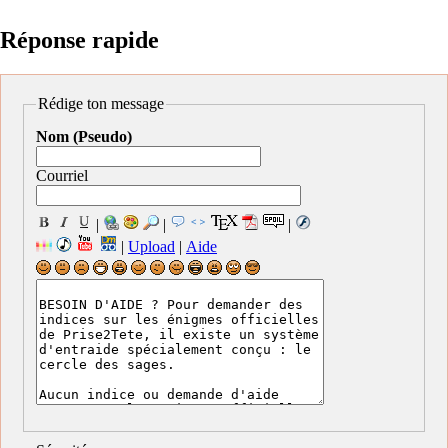
Réponse rapide
Rédige ton message
Nom (Pseudo)
Courriel
|
|
|
|
Upload
|
Aide