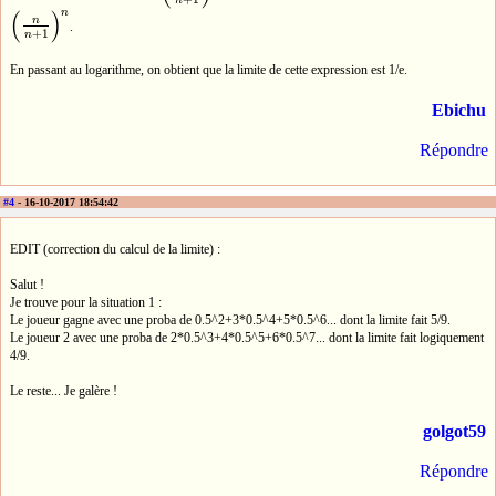
(
)
n
n
.
(
n
n
+
1
)
n
+
1
n
En passant au logarithme, on obtient que la limite de cette expression est 1/e.
Ebichu
Répondre
#4
- 16-10-2017 18:54:42
EDIT (correction du calcul de la limite) :
Salut !
Je trouve pour la situation 1 :
Le joueur gagne avec une proba de 0.5^2+3*0.5^4+5*0.5^6... dont la limite fait 5/9.
Le joueur 2 avec une proba de 2*0.5^3+4*0.5^5+6*0.5^7... dont la limite fait logiquement
4/9.
Le reste... Je galère !
golgot59
Répondre