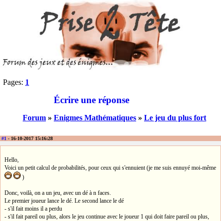
Pages:
1
Écrire une réponse
Forum
»
Enigmes Mathématiques
»
Le jeu du plus fort
#1
- 16-10-2017 15:16:28
Hello,
Voici un petit calcul de probabilités, pour ceux qui s'ennuient (je me suis ennuyé moi-même
)
Donc, voilà, on a un jeu, avec un dé à n faces.
Le premier joueur lance le dé. Le second lance le dé
- s'il fait moins il a perdu
- s'il fait pareil ou plus, alors le jeu continue avec le joueur 1 qui doit faire pareil ou plus,