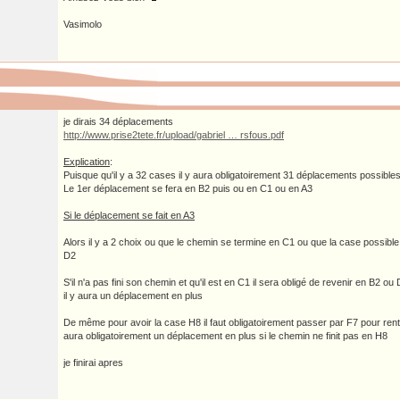
Vasimolo
je dirais 34 déplacements
http://www.prise2tete.fr/upload/gabriel … rsfous.pdf
Explication
:
Puisque qu'il y a 32 cases il y aura obligatoirement 31 déplacements possible
Le 1er déplacement se fera en B2 puis ou en C1 ou en A3
Si le déplacement se fait en A3
Alors il y a 2 choix ou que le chemin se termine en C1 ou que la case possible
D2
S'il n'a pas fini son chemin et qu'il est en C1 il sera obligé de revenir en B2 ou
il y aura un déplacement en plus
De même pour avoir la case H8 il faut obligatoirement passer par F7 pour rentre
aura obligatoirement un déplacement en plus si le chemin ne finit pas en H8
je finirai apres