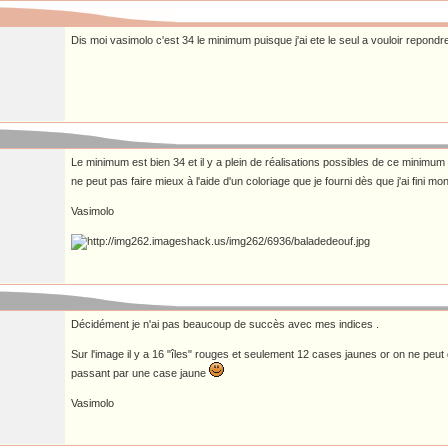
Dis moi vasimolo c'est 34 le minimum puisque j'ai ete le seul a vouloir repondr
Le minimum est bien 34 et il y a plein de réalisations possibles de ce minimum
ne peut pas faire mieux à l'aide d'un coloriage que je fourni dès que j'ai fini m
Vasimolo
Décidément je n'ai pas beaucoup de succès avec mes indices .
Sur l'image il y a 16 "îles" rouges et seulement 12 cases jaunes or on ne peut 
passant par une case jaune
Vasimolo