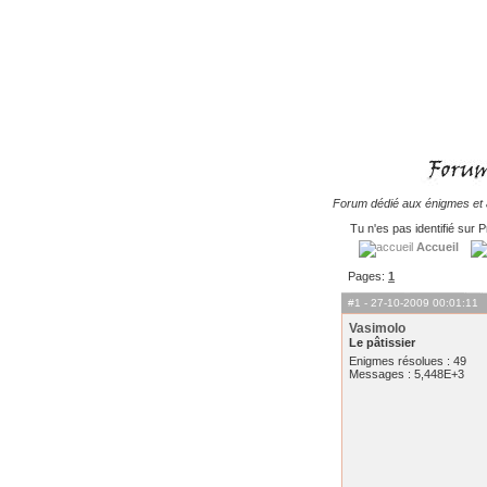
Forum dédié aux énigmes et à
Tu n'es pas identifié sur P
Accueil
Pages:
1
#1
- 27-10-2009 00:01:11
Vasimolo
Le pâtissier
Enigmes résolues : 49
Messages : 5,448E+3