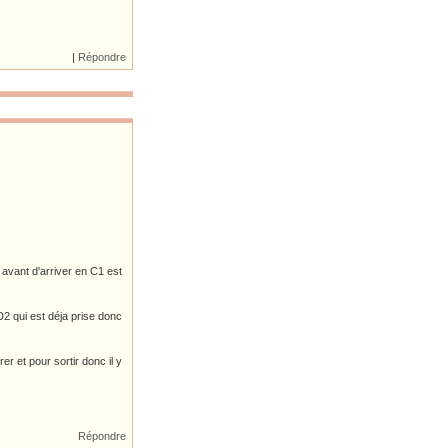
|
Répondre
s
 avant d'arriver en C1 est
 D2 qui est déja prise donc
r et pour sortir donc il y
Répondre