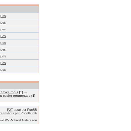
ques
ques
ques
ques
ques
ques
ques
ques
ques
f avec mois
(1) —
et cache promenade
(1)
P2T
basé sur PunBB
reenshots par Robothumb
2–2005 Rickard Andersson