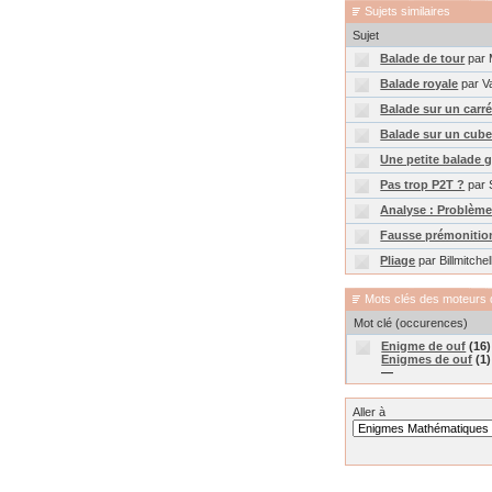
Sujets similaires
Sujet
Balade de tour
par 
Balade royale
par V
Balade sur un carr
Balade sur un cub
Une petite balade g
Pas trop P2T ?
par 
Analyse : Problème
Fausse prémonitio
Pliage
par Billmitchel
Mots clés des moteurs 
Mot clé (occurences)
Enigme de ouf
(16
Enigmes de ouf
(1
—
Aller à