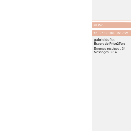
#0 Pub
#2
- 27-10-2009 15:33:25
gabrielduflot
Expert de Prise2Tete
Enigmes résolues : 34
Messages : 614