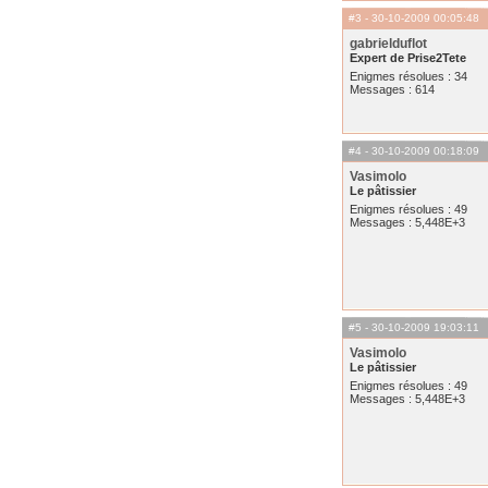
#3
- 30-10-2009 00:05:48
gabrielduflot
Expert de Prise2Tete
Enigmes résolues : 34
Messages : 614
#4
- 30-10-2009 00:18:09
Vasimolo
Le pâtissier
Enigmes résolues : 49
Messages : 5,448E+3
#5
- 30-10-2009 19:03:11
Vasimolo
Le pâtissier
Enigmes résolues : 49
Messages : 5,448E+3