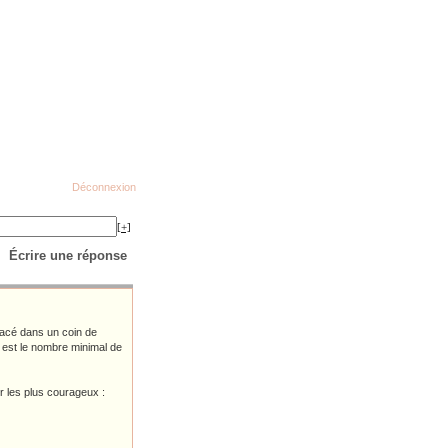
Déconnexion
[+]
Écrire une réponse
lacé dans un coin de
el est le nombre minimal de
ur les plus courageux :