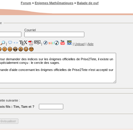
Forum
»
Enigmes Mathématiques
»
Balade de ouf
ge
Courriel
|
|
|
Upload
|
Aide
tte suivante :
ois fils : Tim, Tam et ?