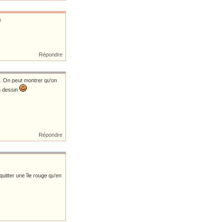
e
Répondre
 . On peut montrer qu'on
on dessin
Répondre
quitter une île rouge qu'en