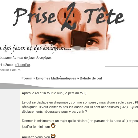
 toutes formes de jeux de logique.
rise2tete :
s'identifier
.
Forum
Forum
»
Enigmes Mathématiques
»
Balade de ouf
Après le roi et la tour le ouf ( le petit du fou ) .
Le ouf se déplace en diagonale , comme son père , mais d'une seule case . P
l'échiquier , il veut visiter toutes les cases qui lui sont accessibles ( 32 ) . Qu
déplacements nécessaire pour y parvenir ?
Donner le minimum et un trajet qui le réalise ( en partant de la case a1 ) et po
justifier le minimum
Amusez-vous bien