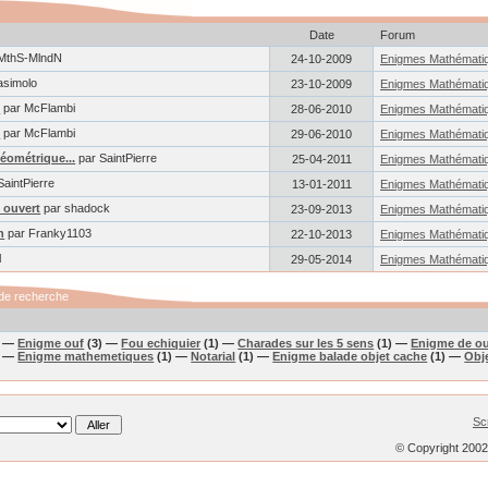
Date
Forum
MthS-MlndN
24-10-2009
Enigmes Mathémati
asimolo
23-10-2009
Enigmes Mathémati
é
par McFlambi
28-06-2010
Enigmes Mathémati
e
par McFlambi
29-06-2010
Enigmes Mathémati
éométrique...
par SaintPierre
25-04-2011
Enigmes Mathémati
SaintPierre
13-01-2011
Enigmes Mathémati
 ouvert
par shadock
23-09-2013
Enigmes Mathémati
n
par Franky1103
22-10-2013
Enigmes Mathémati
l
29-05-2014
Enigmes Mathémati
de recherche
) —
Enigme ouf
(3) —
Fou echiquier
(1) —
Charades sur les 5 sens
(1) —
Enigme de ou
) —
Enigme mathemetiques
(1) —
Notarial
(1) —
Enigme balade objet cache
(1) —
Obj
Sc
© Copyright 200