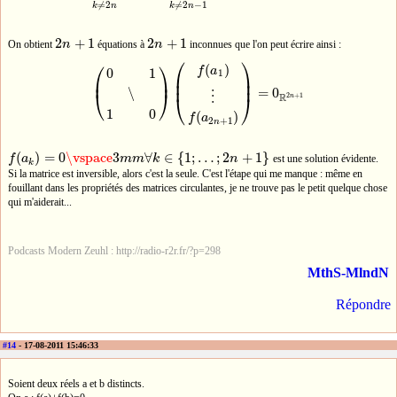
≠
2
≠
2
−
1
k
n
k
n
2
+
1
2
+
1
On obtient
n
équations à
n
inconnues que l'on peut écrire ainsi :
2
n
+
1
2
n
+
1
⎛
⎞
⎛
⎞
(
)
f
a
0
1
1
⎜
⎟
⎜
⎟
⎜
⎟
=
0
∖
⎝
⎠
(
0
1
∖
1
0
)
(
f
(
a
1
)
⋮
f
(
a
2
n
+
1
)
)
=
0
R
2
n
+
1
⋮
2
+
1
⎝
⎠
R
n
1
0
(
)
f
a
2
+
1
n
(
)
=
0
\vspace
3
∀
∈
{
1
;
…
;
2
+
1
}
f
a
m
m
k
n
est une solution évidente.
f
(
a
k
)
=
0
\vspace
3
m
m
∀
k
∈
{
1
;
…
;
2
n
+
1
}
k
Si la matrice est inversible, alors c'est la seule. C'est l'étape qui me manque : même en
fouillant dans les propriétés des matrices circulantes, je ne trouve pas le petit quelque chose
qui m'aiderait...
Podcasts Modern Zeuhl : http://radio-r2r.fr/?p=298
MthS-MlndN
Répondre
#14
- 17-08-2011 15:46:33
Soient deux réels a et b distincts.