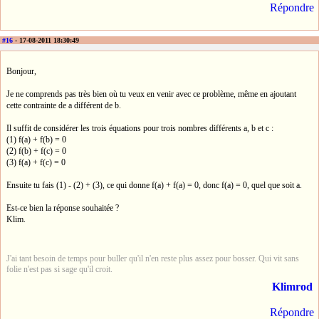
Répondre
#16
- 17-08-2011 18:30:49
Bonjour,
Je ne comprends pas très bien où tu veux en venir avec ce problème, même en ajoutant
cette contrainte de a différent de b.
Il suffit de considérer les trois équations pour trois nombres différents a, b et c :
(1) f(a) + f(b) = 0
(2) f(b) + f(c) = 0
(3) f(a) + f(c) = 0
Ensuite tu fais (1) - (2) + (3), ce qui donne f(a) + f(a) = 0, donc f(a) = 0, quel que soit a.
Est-ce bien la réponse souhaitée ?
Klim.
J'ai tant besoin de temps pour buller qu'il n'en reste plus assez pour bosser. Qui vit sans
folie n'est pas si sage qu'il croit.
Klimrod
Répondre