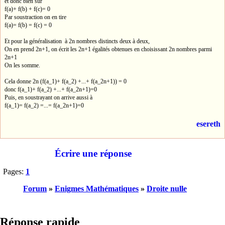
et donc bien sûr
f(a)+ f(b) + f(c)= 0
Par soustraction on en tire
f(a)= f(b) = f(c) = 0
Et pour la généralisation à 2n nombres distincts deux à deux,
On en prend 2n+1, on écrit les 2n+1 égalités obtenues en choisissant 2n nombres parmi
2n+1
On les somme.
Cela donne 2n (f(a_1)+ f(a_2) +...+ f(a_2n+1)) = 0
donc f(a_1)+ f(a_2) +...+ f(a_2n+1)=0
Puis, en soustrayant on arrive aussi à
f(a_1)= f(a_2) =...= f(a_2n+1)=0
esereth
Écrire une réponse
Pages:
1
Forum
»
Enigmes Mathématiques
»
Droite nulle
Réponse rapide