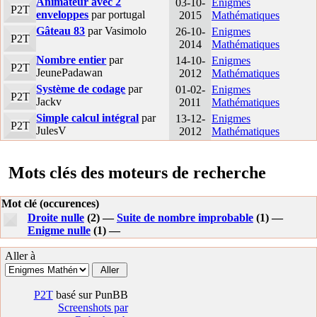
Animateur avec 2
03-10-
Enigmes
P2T
enveloppes
par portugal
2015
Mathématiques
Gâteau 83
par Vasimolo
26-10-
Enigmes
P2T
2014
Mathématiques
Nombre entier
par
14-10-
Enigmes
P2T
JeunePadawan
2012
Mathématiques
Système de codage
par
01-02-
Enigmes
P2T
Jackv
2011
Mathématiques
Simple calcul intégral
par
13-12-
Enigmes
P2T
JulesV
2012
Mathématiques
Mots clés des moteurs de recherche
Mot clé (occurences)
Droite nulle
(2) —
Suite de nombre improbable
(1) —
Enigme nulle
(1) —
Aller à
P2T
basé sur PunBB
Screenshots par