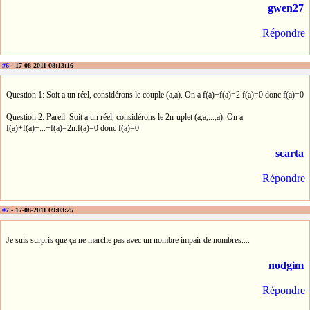
gwen27
Répondre
#6
- 17-08-2011 08:13:16
Question 1: Soit a un réel, considérons le couple (a,a). On a f(a)+f(a)=2.f(a)=0 donc f(a)=0
Question 2: Pareil. Soit a un réel, considérons le 2n-uplet (a,a,...,a). On a
f(a)+f(a)+...+f(a)=2n.f(a)=0 donc f(a)=0
scarta
Répondre
#7
- 17-08-2011 09:03:25
Je suis surpris que ça ne marche pas avec un nombre impair de nombres....
nodgim
Répondre