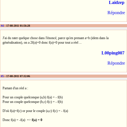
Laidzep
Répondre
#4
- 17-08-2011 01:56:28
J'ai du rater quelque chose dans l'énoncé, parce qu'en prenant a=b (idem dans la
généralisation), on a 2f(a)=0 donc f(a)=0 pour tout a réel ...
L00ping007
Répondre
#5
- 17-08-2011 07:32:06
Partant d'un réel a :
Pour un couple quelconque (a,b) f(a) = - f(b)
Pour un couple quelconque (b,c) f(c) = - f(b)
D'où f(a)=f(c) or pour le couple (a,c) f(c) = - f(a)
Donc f(a) = -f(a) =>
f(a) = 0