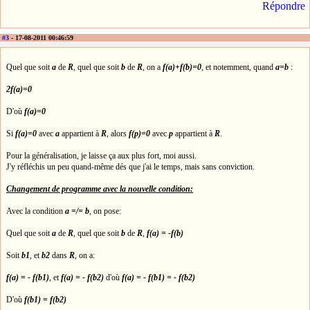
Répondre
#3
- 17-08-2011 00:46:59
Quel que soit
a
de
R
, quel que soit
b
de
R
, on a
f(a)+f(b)=0
, et notemment, quand
a=b
:
2f(a)=0
D'où
f(a)=0
Si
f(a)=0
avec
a
appartient à
R
, alors
f(p)=0
avec
p
appartient à
R
.
Pour la généralisation, je laisse ça aux plus fort, moi aussi.
J'y réfléchis un peu quand-même dés que j'ai le temps, mais sans conviction.
Changement de programme avec la nouvelle condition:
Avec la condition
a =/= b
, on pose:
Quel que soit
a
de
R
, quel que soit
b
de
R
,
f(a) = -f(b)
Soit
b1
, et
b2
dans
R
, on a:
f(a) = - f(b1)
, et
f(a) = - f(b2)
d'où
f(a) = - f(b1) = - f(b2)
D'où
f(b1) = f(b2)