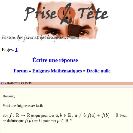
Pages:
1
Écrire une réponse
Forum
»
Enigmes Mathématiques
»
Droite nulle
#1
- 16-08-2011 23:25:35
Bonsoir,
Voici une énigme assez facile.
R
R
R
:
→
,
∈
,
≠
(
)
+
(
)
=
0
Soit
f
tel que pour tous
a
b
a
b
,
f
a
f
b
. Peut-
f
:
R
→
R
a
,
b
∈
R
,
a
≠
b
f
(
a
)
+
f
(
b
)
=
0
R
(
)
=
0
∈
on déduire que
f
p
, pour tout
p
?
f
(
p
)
=
0
p
∈
R