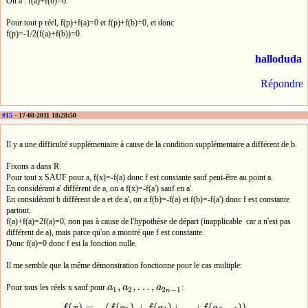
On a : f(a)+f(b)=0.
Pour tout p réel, f(p)+f(a)=0 et f(p)+f(b)=0, et donc
f(p)=-1/2(f(a)+f(b))=0
halloduda
Répondre
#15
- 17-08-2011 18:28:50
Il y a une difficulté supplémentaire à cause de la condition supplémentaire a différent de b.
Fixons a dans R.
Pour tout x SAUF pour a, f(x)=-f(a) donc f est constante sauf peut-être au point a.
En considérant a' différent de a, on a f(x)=-f(a') sauf en a'.
En considérant b différent de a et de a', on a f(b)=-f(a) et f(b)=-f(a') donc f est constante
partout.
f(a)+f(a)=2f(a)=0, non pas à cause de l'hypothèse de départ (inapplicable car a n'est pas
différent de a), mais parce qu'on a montré que f est constante.
Donc f(a)=0 donc f est la fonction nulle.
Il me semble que la même démonstration fonctionne pour le cas multiple:
,
,
.
.
.
,
Pour tous les réels x sauf pour
a
a
a
:
a
1
,
a
2
,
.
.
.
,
a
2
n
−
1
1
2
2
−
1
n
(
)
=
−
(
(
)
+
(
)
+
.
.
.
+
(
)
)
f
x
f
a
f
a
f
a