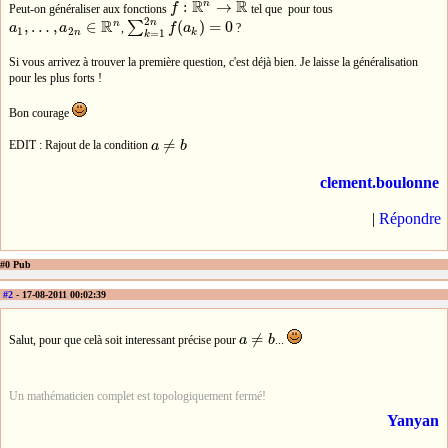
R
R
n
:
→
Peut-on généraliser aux fonctions
f
tel que pour tous
f
:
R
n
→
R
2
R
n
n
,
…
,
∈
∑
(
)
=
0
a
a
,
f
a
?
a
1
,
…
,
a
2
n
∈
R
n
∑
k
=
1
2
n
f
(
a
k
)
=
0
1
2
n
k
=
1
k
Si vous arrivez à trouver la première question, c'est déjà bien. Je laisse la généralisation
pour les plus forts !
Bon courage
≠
EDIT : Rajout de la condition
a
b
a
≠
b
clement.boulonne
|
Répondre
#0 Pub
#2
- 17-08-2011 00:02:39
≠
Salut, pour que celà soit interessant précise pour
a
b
...
a
≠
b
Un mathématicien complet est topologiquement fermé!
Yanyan