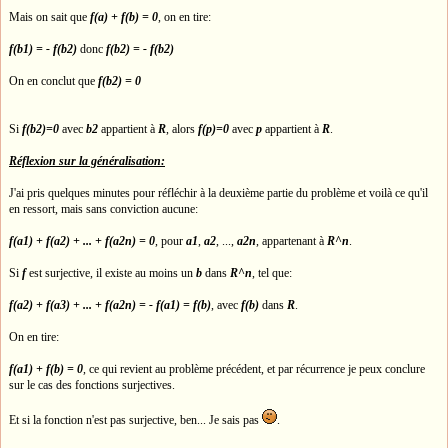
Mais on sait que
f(a) + f(b) = 0
, on en tire:
f(b1) = - f(b2)
donc
f(b2) = - f(b2)
On en conclut que
f(b2) = 0
Si
f(b2)=0
avec
b2
appartient à
R
, alors
f(p)=0
avec
p
appartient à
R
.
Réflexion sur la généralisation:
J'ai pris quelques minutes pour réfléchir à la deuxième partie du problème et voilà ce qu'il
en ressort, mais sans conviction aucune:
f(a1) + f(a2) + ... + f(a2n) = 0
, pour
a1
,
a2
, ...,
a2n
, appartenant à
R^n
.
Si
f
est surjective, il existe au moins un
b
dans
R^n
, tel que:
f(a2) + f(a3) + ... + f(a2n) = - f(a1) = f(b)
, avec
f(b)
dans
R
.
On en tire:
f(a1) + f(b) = 0
, ce qui revient au problème précédent, et par récurrence je peux conclure
sur le cas des fonctions surjectives.
Et si la fonction n'est pas surjective, ben... Je sais pas
.