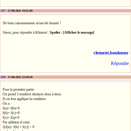
#17
- 17-08-2011 19:21:49
De bons raisonnements m'ont été donnés !
Sinon, pour répondre à Klimrod :
Spoiler : [Afficher le message]
clement.boulonne
Répondre
#18
- 17-08-2011 22:50:39
Pour la première partie :
On prend 3 nombres distincts deux à deux
Et on leur applique la condition
On a
f(a)+ f(b)=0
f(b)+ f(c)=0
f(c)+ f(a)=0
Par addition il vient
2(f(a)+ f(b) + f(c)) = 0