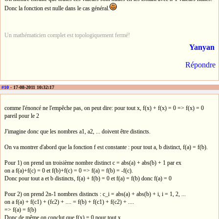
Donc la fonction est nulle dans le cas général.
Un mathématicien complet est topologiquement fermé!
Yanyan
Répondre
#10
- 17-08-2011 10:32:17
comme l'énoncé ne l'empêche pas, on peut dire: pour tout x, f(x) + f(x) = 0 => f(x) = 0
pareil pour le 2
J'imagine donc que les nombres a1, a2, ... doivent être distincts.
On va montrer d'abord que la fonction f est constante : pour tout a, b distinct, f(a) = f(b).
Pour 1) on prend un troisième nombre distinct c = abs(a) + abs(b) + 1 par ex
on a f(a)+f(c) = 0 et f(b)+f(c) = 0 => f(a) = f(b) = -f(c).
Donc pour tout a et b distincts, f(a) + f(b) = 0 et f(a) = f(b) donc f(a) = 0
Pour 2) on prend 2n-1 nombres distincts : c_i = abs(a) + abs(b) + i, i = 1, 2, ...
on a f(a) + f(c1) + (fc2) + .... = f(b) + f(c1) + f(c2) + ....
=> f(a) = f(b)
Donc de même on conclut que f(x) = 0 pour tout x