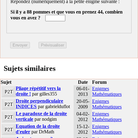
Répondez (numériquement) à la petite énigme suivante :
Si il y a 88 pommes et que vous en prenez 44, combien
vous en avez ?
Sujets similaires
Sujet
Date
Forum
Pliage répétitif vers la
06-01-
Enigmes
P2T
droite !
par gilles355
2013
Mathématiques
Droite perpendiculaire
20-05-
Enigmes
P2T
INDICES
par gabrielduflot
2009
Mathématiques
Le paradoxe de la droite
04-02-
Enigmes
P2T
verticale
par nodgim
2012
Mathématiques
Equation de la droite
15-12-
Enigmes
P2T
d'euler
par DrMath
2012
Mathématiques