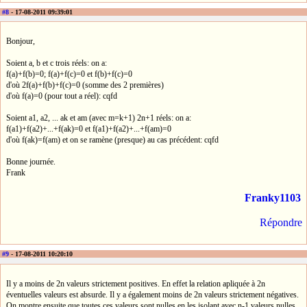
#8
- 17-08-2011 09:39:01
Bonjour,
Soient a, b et c trois réels: on a:
f(a)+f(b)=0; f(a)+f(c)=0 et f(b)+f(c)=0
d'où 2f(a)+f(b)+f(c)=0 (somme des 2 premières)
d'où f(a)=0 (pour tout a réel): cqfd
Soient a1, a2, ... ak et am (avec m=k+1) 2n+1 réels: on a:
f(a1)+f(a2)+...+f(ak)=0 et f(a1)+f(a2)+...+f(am)=0
d'où f(ak)=f(am) et on se ramène (presque) au cas précédent: cqfd
Bonne journée.
Frank
Franky1103
Répondre
#9
- 17-08-2011 10:20:10
Il y a moins de 2n valeurs strictement positives. En effet la relation apliquée à 2n
éventuelles valeurs est absurde. Il y a également moins de 2n valeurs strictement négatives.
On montre ensuite que toutes ces valeurs sont nulles en les isolant avec n-1 valeurs nulles.