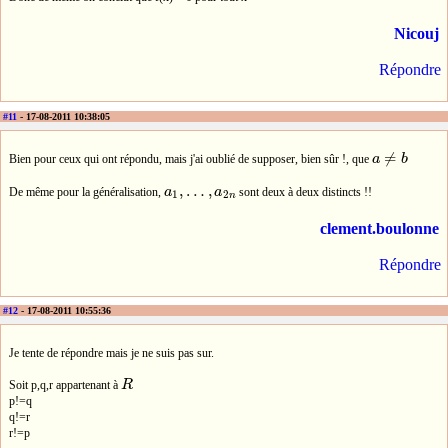
Nicouj
Répondre
#11
- 17-08-2011 10:38:05
≠
Bien pour ceux qui ont répondu, mais j'ai oublié de supposer, bien sûr !, que
a
b
a
≠
b
,
…
,
De même pour la généralisation,
a
a
sont deux à deux distincts !!
a
1
,
…
,
a
2
n
1
2
n
clement.boulonne
Répondre
#12
- 17-08-2011 10:55:36
Je tente de répondre mais je ne suis pas sur.
Soit p,q,r appartenant à
R
R
p!=q
q!=r
r!=p