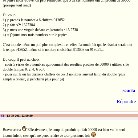
Je pense avoir trouvé: on peut remarquer que 3 de ces nombres ont un produit de 50000
(presque tout rond)
Du coup:
1) je prends le nombre à 6 chiffres 913652
2) je fais x2: 1827304
3) je mets une virgule dedans et j'arrondis : 18.2730
4) et j'ajoute mes trois nombres sur le papier
C'est tout de même un poil plus complexe : en effet, l'arrondi fait que le résultat serait tout
le temps 913652, même si le nombre choisi était 913653 ou 913651...
Du coup, il peut au choix:
- avoir 5 séries de 3 nombres qui donnent des résultats proches de 50000 à utiliser si le
double fini par 0, 2, 4, 6 ou 8
- jouer sur le ou les derniers chiffres de ces 3 nombres suivant la fin du double (plus
simple à retenir, je pencherai plus pour ça)
scarta
Répondre
#3
- 13-09-2011 22:00:30
Bravo scarta
Effectivement, le coup du produit qui fait 50000 est bien vu, le seul
inconvénient, c'est qu'il ne peux refaire ce tour plusieurs fois