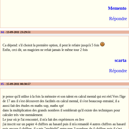
Memento
Répondre
#4
- 13-09-2011 23:29:51
Ca dépend: s'il choisit la première option, il peut le refaire jusqu'à 5 fois
Enfin, ceci dit, un magicien ne refait jamais le même tour 2 fois
scarta
Répondre
#5
- 15-09-2011 00:30:57
je pense qu'il utilise à la fois la mémoire et son talent en calcul mental qui est réel.Vers l'âge
de 17 ans il s'est découvert des facilités en calcul mental, il s'est beaucoup entrainé, il a
aussi fait des études en maths sup, maths spé
dans la multiplication des grands nombres il semblerait qu'il existe des techniques pour
calculer très vite mentalement.
Le jour où je l'ai rencontré, il m'a fait des expériences en live
j'ai inscrit sur un papier 4 chiffres au hasard puis il m'a remandé 4 autres chiffres au hasard
puis encore 4 chiffres, il a mis "multiplié" entre mes 3 nombres de 4 chiffres puis il s'est