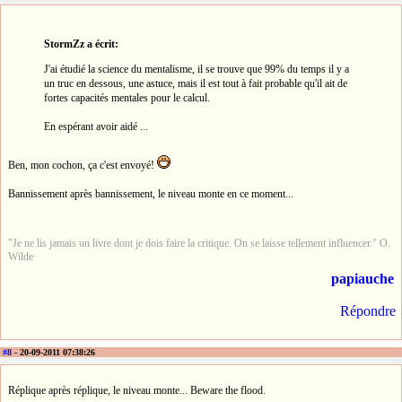
StormZz a écrit:
J'ai étudié la science du mentalisme, il se trouve que 99% du temps il y a
un truc en dessous, une astuce, mais il est tout à fait probable qu'il ait de
fortes capacités mentales pour le calcul.
En espérant avoir aidé ...
Ben, mon cochon, ça c'est envoyé!
Bannissement après bannissement, le niveau monte en ce moment...
"Je ne lis jamais un livre dont je dois faire la critique. On se laisse tellement influencer." O.
Wilde
papiauche
Répondre
#8
- 20-09-2011 07:38:26
Réplique après réplique, le niveau monte... Beware the flood.