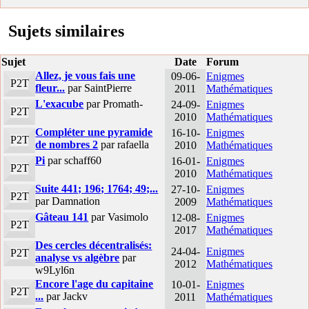
Sujets similaires
Sujet
Date
Forum
Allez, je vous fais une
09-06-
Enigmes
P2T
fleur...
par SaintPierre
2011
Mathématiques
L'exacube
par Promath-
24-09-
Enigmes
P2T
2010
Mathématiques
Compléter une pyramide
16-10-
Enigmes
P2T
de nombres 2
par rafaella
2010
Mathématiques
Pi
par schaff60
16-01-
Enigmes
P2T
2010
Mathématiques
Suite 441; 196; 1764; 49;...
27-10-
Enigmes
P2T
par Damnation
2009
Mathématiques
Gâteau 141
par Vasimolo
12-08-
Enigmes
P2T
2017
Mathématiques
Des cercles décentralisés:
24-04-
Enigmes
P2T
analyse vs algèbre
par
2012
Mathématiques
w9Lyl6n
Encore l'age du capitaine
10-01-
Enigmes
P2T
...
par Jackv
2011
Mathématiques