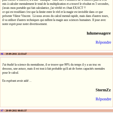
mis à calculer mentalement le total de la multiplication et a trouvé le résultat en 5 secondes,
j'avais mon portable qui fait calculatrice, j'ai vérifié et c'était EXACT !!
ce qui est troublant c'est que la limite entre le réel et la magie est invisible dans ce que
présente Viktor Vincent. Là nous avons du calcul mental rapide, mais dans d'autres tours,
il va utiliser d'autres techniques qui mêlent la magie aux sciences humaines. Il joue avec
notre esprit pour notre divertissement.
lulumessagere
Répondre
#6
- 19-09-2011 22:33:47
J'ai étudié la science du mentalisme, il se trouve que 99% du temps il y a un truc en
dessous, une astuce, mais il est tout à fait probable qu'il ait de fortes capacités mentales
pour le calcul.
En espérant avoir aidé ...
StormZz
Répondre
#7
- 20-09-2011 00:01:37