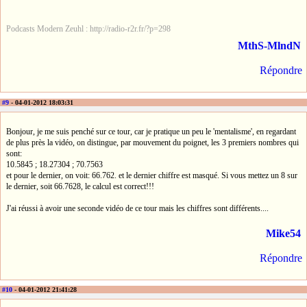
Podcasts Modern Zeuhl : http://radio-r2r.fr/?p=298
MthS-MlndN
Répondre
#9
- 04-01-2012 18:03:31
Bonjour, je me suis penché sur ce tour, car je pratique un peu le 'mentalisme', en regardant
de plus près la vidéo, on distingue, par mouvement du poignet, les 3 premiers nombres qui
sont:
10.5845 ; 18.27304 ; 70.7563
et pour le dernier, on voit: 66.762. et le dernier chiffre est masqué. Si vous mettez un 8 sur
le dernier, soit 66.7628, le calcul est correct!!!
J'ai réussi à avoir une seconde vidéo de ce tour mais les chiffres sont différents....
Mike54
Répondre
#10
- 04-01-2012 21:41:28