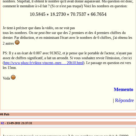
nombres. Stupéfait, il obtient le nombre qu'il avait donné auparavant. Ma question est donc,
comment le mentaliste à t-il fait ? (Si ce n'est pas truqué) Voici les nombres en question:
10.5845
∗
18.2730
∗
70.7537
∗
66.7654
10.5845
∗
18.2730
∗
70.7537
∗
66.7654
Je tient à préciser que dans la vidéo, on ne voit pas
tous les nombres. On ne peut être sur que des 2 premiers et des 4 premiers chiffres du
dernier. Par déduction, et en minimisant l'écart avec le nombres de 6 chiffres, j'ai obtenu les
2 autres
PS: Il y a un écart de 0.007 avec 913652, et je pense que le portable de l'acteur, n'ayant pas
assez de chiffres significatif, a fait un arrondit. Si vous souhaitez revoir l'émission, c'est ici
(
http://www.pluzz.fr/viktor-vincent--men … 20h10.html
). Le passage en question est vers
les 15mn.
Voila
Memento
|
Répondre
#0 Pub
#2
- 13-09-2011 21:37:31