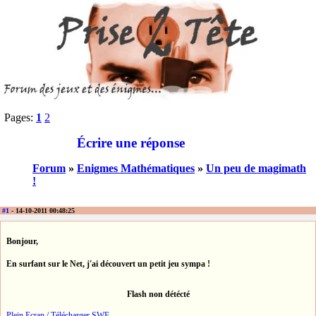
Pages:
1
2
Écrire une réponse
Forum
»
Enigmes Mathématiques
»
Un peu de magimath
!
#1
- 14-10-2011 00:48:25
Bonjour,
En surfant sur le Net, j'ai découvert un petit jeu sympa !
Flash non détécté
Plein Ecran / Télécharger SWF