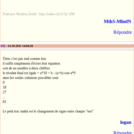
Podcasts Modern Zeuhl : http://radio-r2r.fr/?p=298
MthS-MlndN
Répondre
#11
- 14-10-2011 14:04:20
Tiens c'est pas mal comme truc
il suffit simplement d'écrire leur équation
soit ab un nombre à deux chiffres
le résultat final est égale = a*10 + b - (a+b) soit a*9
ainsi les seules solutions possibles sont
9
18
27
...
81
Le petit truc malin est le changement de signe entre chaque "test"
logan
Répondre