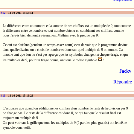
#12
- 14-10-2011 14:53:51
La différence entre un nombre et la somme de ses chiffres est un multiple de 9, tout comme
la différence entre ce nombre et tout nombre obtenu en combinant ses chiffres, comme
nous l'a très bien démontré récemment Mathias avec la preuve par 9.
Ce qui est bluffant (pendant un temps assez court) c'est de voir que le programme devine
dans quelle dizaine on a choisi le nombre et donc sur quel multiple de 9 on tombe. Ca
marche tant que l'on ne s'est pas aperçu que les symboles changent à chaque tirage, et que
les multiples de 9, pour un tirage donné, ont tous le même symbole
!
Jackv
Répondre
#13
- 14-10-2011 15:13:23
C'est parce que quand on additionne les chiffres d'un nombre, le reste de la division par 9
ne change pas. Le reste de la différence est donc 0, ce qui fait que le résultat final est
toujours un multiple de 9.
On peut voir sur la grille que tous les multiples de 9 (à part les plus grands) ont le même
symbole donc voilà.