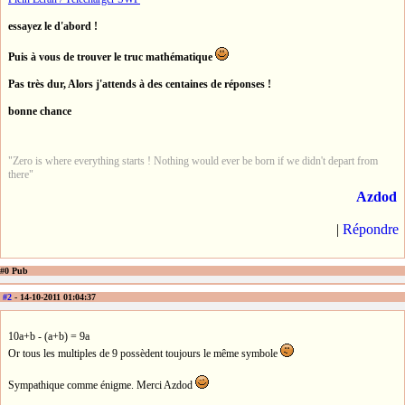
essayez le d'abord !
Puis à vous de trouver le truc mathématique
Pas très dur, Alors j'attends à des centaines de réponses !
bonne chance
"Zero is where everything starts ! Nothing would ever be born if we didn't depart from
there"
Azdod
|
Répondre
#0 Pub
#2
- 14-10-2011 01:04:37
10a+b - (a+b) = 9a
Or tous les multiples de 9 possèdent toujours le même symbole
Sympathique comme énigme. Merci Azdod