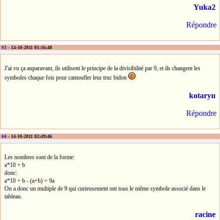
Yuka2
Répondre
#3
- 14-10-2011 01:16:40
J'ai vu ça auparavant, ils utilisent le principe de la divisibilité par 9, et ils changent les
symboles chaque fois pour camoufler leur truc bidon
kotaryu
Répondre
#4
- 14-10-2011 02:49:46
Les nombres sont de la forme:
a*10 + b
donc:
a*10 + b - (a+b) = 9a
On a donc un multiple de 9 qui curieusement ont tous le même symbole associé dans le
tableau.
racine