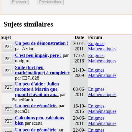
Sujets similaires
Sujet
Date
Forum
Un peu de démonstration !
30-01-
Enigmes
P2T
par Azdod
2011
Mathématiques
C'est peu impair, père !
par
17-02-
Enigmes
P2T
nodgim
2016
Mathématiques
Suite (fort peu
21-10-
Enigmes
P2T
mathématique) à compléter
2009
Mathématiques
par E271828
Un peu d'aide : Julien
P2T
raconte à Martin que
08-06-
Enigmes
quand il avait un an...
par
2011
Mathématiques
PlanetEarth
Un peu de géométrie.
par
16-10-
Enigmes
P2T
gaara2a
2015
Mathématiques
Calculons peu, calculons
20-06-
Enigmes
P2T
bien
par scarta
2011
Mathématiques
Un peu de géométrie
par
22-09-
Enigmes