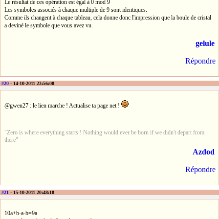
Le résultat de ces opération est égal à 0 mod 9
Les symboles associés à chaque multiple de 9 sont identiques.
Comme ils changent à chaque tableau, cela donne donc l'impression que la boule de cristal
a deviné le symbole que vous avez vu.
gelule
Répondre
#20
- 14-10-2011 23:56:00
@gwen27 : le lien marche ! Actualise ta page net !
"Zero is where everything starts ! Nothing would ever be born if we didn't depart from
there"
Azdod
Répondre
#21
- 15-10-2011 20:48:18
10a+b-a-b=9a