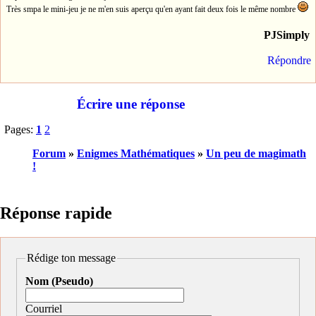
Très smpa le mini-jeu je ne m'en suis aperçu qu'en ayant fait deux fois le même nombre
PJSimply
Répondre
Écrire une réponse
Pages:
1
2
Forum
»
Enigmes Mathématiques
»
Un peu de magimath
!
Réponse rapide
Rédige ton message
Nom (Pseudo)
Courriel