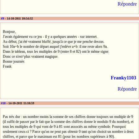
Répondre
#9
- 14-10-2011 10:54:32
Bonjour,
J'avais également vu ce jeu - il y a quelques années - sur internet.
Au début, j'ai été vraiment bluffé, jusqu'à ce que je me penche dessus.
Soit 10a+b le nombre de départ auquel j'enlève a+b: il me reste alors 9a.
Dans le tableau, tous les multiples de 9 (entre 8 et 82) ont le même signe.
Donc ce n'est^plus vraiment magique.
Bonne journée.
Frank
Franky1103
Répondre
#10
- 14-10-2011 11:10:59
Pas très dur : un nombre moins la somme de ses chiffres donne toujours un multiple de 9
(il suffit de passer par le fait que la somme des chiffres donne le modulo 9 du nombre), et
tous les multiples de 9 qui vont de 9 à 81 sont associés au même symbole. Pourquoi
seulement ceux-ci ? Parce qu'on ne peut pas obtenir 0 tant qu'on choisit un nombre à deux
chiffres, et parce que le maximum est 81 (pour les nombres supérieurs à 90).