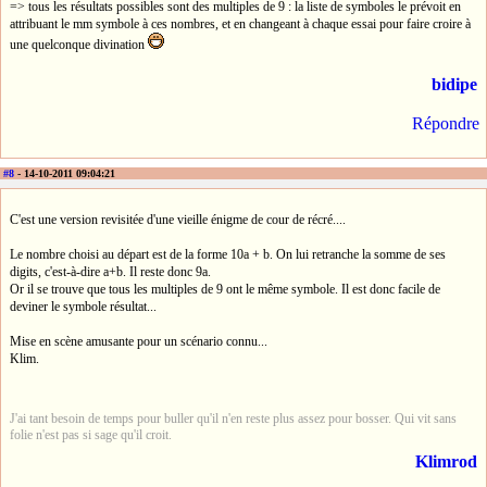
=> tous les résultats possibles sont des multiples de 9 : la liste de symboles le prévoit en
attribuant le mm symbole à ces nombres, et en changeant à chaque essai pour faire croire à
une quelconque divination
bidipe
Répondre
#8
- 14-10-2011 09:04:21
C'est une version revisitée d'une vieille énigme de cour de récré....
Le nombre choisi au départ est de la forme 10a + b. On lui retranche la somme de ses
digits, c'est-à-dire a+b. Il reste donc 9a.
Or il se trouve que tous les multiples de 9 ont le même symbole. Il est donc facile de
deviner le symbole résultat...
Mise en scène amusante pour un scénario connu...
Klim.
J'ai tant besoin de temps pour buller qu'il n'en reste plus assez pour bosser. Qui vit sans
folie n'est pas si sage qu'il croit.
Klimrod