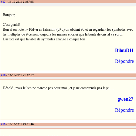
#17
- 14-10-2011 21:37:45
Bonjour,
C'est genial!
Bon si on note n=10d+u en faisant n-(d+u) on obtient 9u et en regardant les symboles avec
les multiples de 9 ce sont toujours les memes et celui que la boule de cristal va sortir.
L'astuce est que la table de symboles change à chaque fois.
BilouDH
Répondre
#18
- 14-10-2011 21:42:07
Désolé , mais le lien ne marche pas pour moi , et je ne comprends pas le jeu ...
gwen27
Répondre
#19
- 14-10-2011 23:41:10