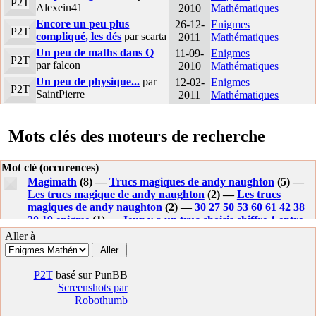
P2T
Alexein41
2010
Mathématiques
Encore un peu plus
26-12-
Enigmes
P2T
compliqué, les dés
par scarta
2011
Mathématiques
Un peu de maths dans Q
11-09-
Enigmes
P2T
par falcon
2010
Mathématiques
Un peu de physique...
par
12-02-
Enigmes
P2T
SaintPierre
2011
Mathématiques
Mots clés des moteurs de recherche
Mot clé (occurences)
Magimath
(8) —
Trucs magiques de andy naughton
(5) —
Les trucs magique de andy naughton
(2) —
Les trucs
magiques de andy naughton
(2) —
30 27 50 53 60 61 42 38
20 19 enigme
(1) —
Jeux y a un truc choisis chiffre 1 entre
60
(1) —
Enigme if you choose 25% 50% 60%
(1) —
Aller à
Soustraire 3 a un nombre ou le diviser par 3 donne le meme
resultat quel est ce nombre
(1) —
Enigme if you choose a
answer
(1) —
60 62 65 69 65 59 logique
(1) —
Soustraire 3 a
P2T
basé sur PunBB
un nombre ou le diviser par 3 donne le meme resultat.
(1) —
Screenshots par
Astuce retrouver un nombre entre 1 et 60
(1) —
Robothumb