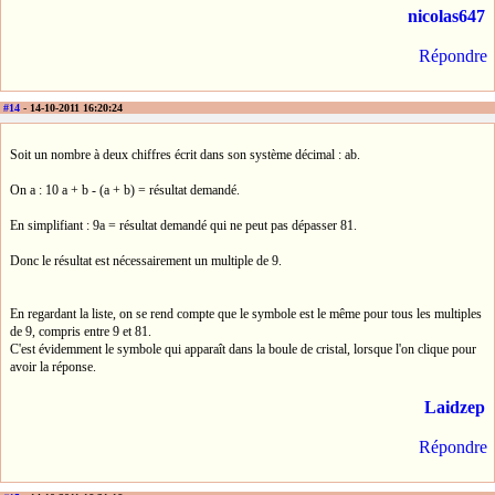
nicolas647
Répondre
#14
- 14-10-2011 16:20:24
Soit un nombre à deux chiffres écrit dans son système décimal : ab.
On a : 10 a + b - (a + b) = résultat demandé.
En simplifiant : 9a = résultat demandé qui ne peut pas dépasser 81.
Donc le résultat est nécessairement un multiple de 9.
En regardant la liste, on se rend compte que le symbole est le même pour tous les multiples
de 9, compris entre 9 et 81.
C'est évidemment le symbole qui apparaît dans la boule de cristal, lorsque l'on clique pour
avoir la réponse.
Laidzep
Répondre