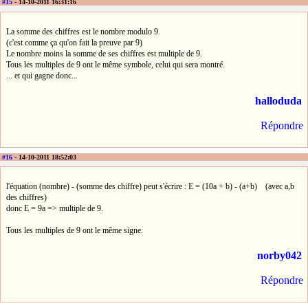
#15
- 14-10-2011 16:31:16
La somme des chiffres est le nombre modulo 9.
(c'est comme ça qu'on fait la preuve par 9)
Le nombre moins la somme de ses chiffres est multiple de 9.
Tous les multiples de 9 ont le même symbole, celui qui sera montré.
... et qui gagne donc...
halloduda
Répondre
#16
- 14-10-2011 18:52:03
l'équation (nombre) - (somme des chiffre) peut s'écrire : E = (10a + b) - (a+b) (avec a,b
des chiffres)
donc E = 9a => multiple de 9.
Tous les multiples de 9 ont le même signe.
norby042
Répondre