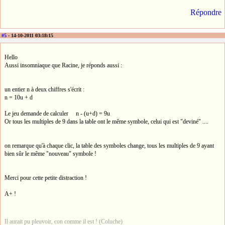
Répondre
#5
- 14-10-2011 03:18:15
Hello
Aussi insomniaque que Racine, je réponds aussi :
un entier n à deux chiffres s'écrit :
n = 10u + d
Le jeu demande de calculer n - (u+d) = 9u
Or tous les multiples de 9 dans la table ont le même symbole, celui qui est "deviné" ....
on remarque qu'à chaque clic, la table des symboles change, tous les multiples de 9 ayant
bien sûr le même "nouveau" symbole !
Merci pour cette petite distraction !
A+ !
Il aurait pu pleuvoir, con comme il est ! (Coluche)