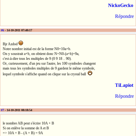
NickoGecko
Répondre
#6
- 14-10-2011 07:40:17
Bjr Azdod
Notre nombre initial est de la forme N0=10a+b.
On y soustrait a+b, on obtient donc N=N0-(a+b)=9a,
c'est-à-dire tous les multiples de 9 (0 9 18 .. 90).
Or, curieusement, d'un jeu sur l'autre, les 100 symboles changent
mais tous les symboles multiples de 9 gardent le même symbole,
lequel symbole s'affiche quand on clique sur la crystal ball
TiLapiot
Répondre
#7
- 14-10-2011 08:18:54
le nombre AB peut s'écrire 10A + B
Si on enlève la somme de A et B
=> 10A + B - (A + B) = 9A