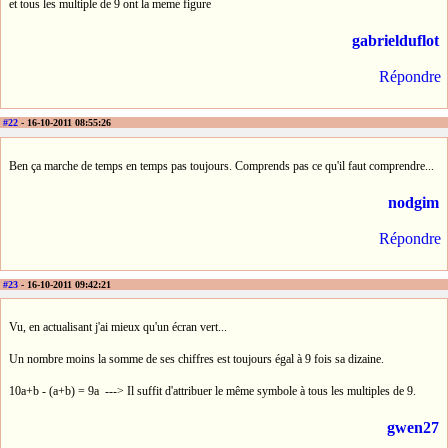
et tous les multiple de 9 ont la meme figure
gabrielduflot
Répondre
#22
- 16-10-2011 08:55:26
Ben ça marche de temps en temps pas toujours. Comprends pas ce qu'il faut comprendre...
nodgim
Répondre
#23
- 16-10-2011 09:42:21
Vu, en actualisant j'ai mieux qu'un écran vert...
Un nombre moins la somme de ses chiffres est toujours égal à 9 fois sa dizaine.
10a+b - (a+b) = 9a ---> Il suffit d'attribuer le même symbole à tous les multiples de 9.
gwen27