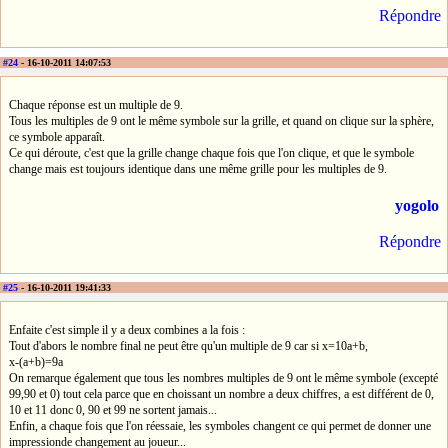
Répondre
#24
- 16-10-2011 14:07:53
Chaque réponse est un multiple de 9.
Tous les multiples de 9 ont le même symbole sur la grille, et quand on clique sur la sphère,
ce symbole apparaît.
Ce qui déroute, c'est que la grille change chaque fois que l'on clique, et que le symbole
change mais est toujours identique dans une même grille pour les multiples de 9.
yogolo
Répondre
#25
- 16-10-2011 19:41:33
Enfaite c'est simple il y a deux combines a la fois :
Tout d'abors le nombre final ne peut être qu'un multiple de 9 car si x=10a+b,
x-(a+b)=9a
On remarque également que tous les nombres multiples de 9 ont le même symbole (excepté
99,90 et 0) tout cela parce que en choissant un nombre a deux chiffres, a est différent de 0,
10 et 11 donc 0, 90 et 99 ne sortent jamais...
Enfin, a chaque fois que l'on réessaie, les symboles changent ce qui permet de donner une
impressionde changement au joueur...