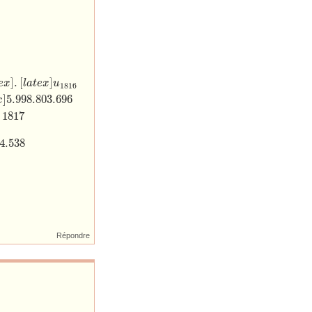
.
998.
803.
696
[
/
l
a
t
e
x
]
.
[
l
a
t
e
x
]
5.
998.
803.
696
<
6
k
[
/
l
a
t
e
x
]
d
o
n
c
[
l
a
t
e
x
]
g
(
k
)
=
m
(
k
)
=
1817
]
.
[
]
e
x
l
a
t
e
x
u
1816
]
5.
998.
803.
696
x
1817
4.
538
Répondre