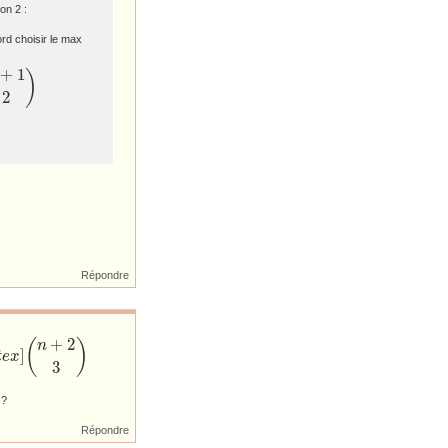
on 2 :
ord choisir le max
+
1
)
2
Répondre
+
2
(
)
n
]
t
e
x
3
 ?
Répondre