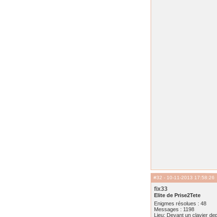
#32
- 10-11-2013 17:58:26
fix33
Elite de Prise2Tete
Enigmes résolues : 48
Messages : 1198
Lieu: Devant un clavier de