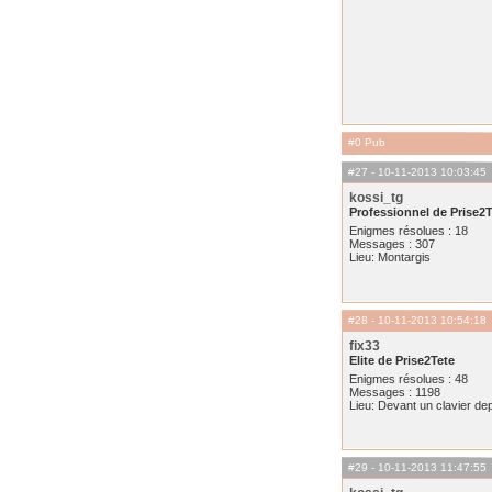
#0 Pub
#27
- 10-11-2013 10:03:45
kossi_tg
Professionnel de Prise2T
Enigmes résolues : 18
Messages : 307
Lieu: Montargis
#28
- 10-11-2013 10:54:18
fix33
Elite de Prise2Tete
Enigmes résolues : 48
Messages : 1198
Lieu: Devant un clavier de
#29
- 10-11-2013 11:47:55