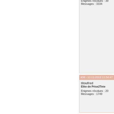
Enigmes résolues : 39
Messages : 3334
#36
- 12-11-2013 11:54:47
titoufred
Elite de Prise2Tete
Enigmes résolues : 20
Messages : 1749