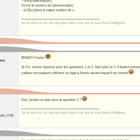
- N=E[cuberoot(6k)]
(N est le numéro de l'anniversaire)
- et E[x] étant la valeur entière de x...
Je ne vien sur se site que pour faire croir que je suis treise intélligens.
BRAVO Franky
ete
@ Fix: bonne réponse pour les questions 1 et 2. Non pour la 3. Il faudra rema
cadeau est toujours inférieur ou égal à l'anniv durant lequel il est donné
Euh, j'ai bon ou pas pour la question 3 ?
Je ne vien sur se site que pour faire croir que je suis treise intélligens.
puis 1748