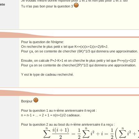
Je voulais mettre bonne réponse pour 1 et 2 et non pas pour 1 et 3. dsl
ete
Tu n'as pas bon pour la question 3
Pour la question de l'énigme:
On recherche le plus petit x tel que K<=(x)(x+1)(x+2)/6=J.
Pour ça, on se contente de chercher (6K)^1/3 qui donnera une approximation.
Ensuite, on calcule P=J-K+1 et on cherche le plus petit y tel que P<=y(y+1)/2
Pour ça on se contente de chercher(2P)^1/2 qui donnera une approximation.
Y est le type de cadeau recherché.
Bonjour
Pour la question 1 au n-ième anniversaire il reçoit :
n + n-1 + ... + 2 + 1 = n(n+1)/2 cadeaux.
Pour la question 2 au au bout du n-ième anniversaire il a reçu :
n
n
n
(
+
1
)
1
1
i
i
(
∑
∑
∑
2
2
=
+
=
+
i
i
i
∑
i
=
1
n
i
(
i
+
1
)
2
=
1
2
∑
i
=
1
n
i
2
+
i
=
1
2
(
∑
i
=
1
n
i
2
+
∑
i
=
1
n
i
)
=
2
2
2