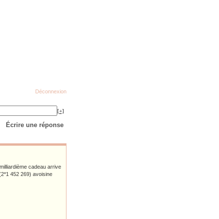
Déconnexion
[+]
Écrire une réponse
milliardième cadeau arrive
(2*1 452 269) avoisine