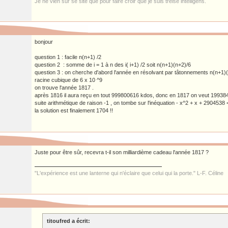
Je ne vien sur se site que pour faire croir que je suis treise intélligens.
bonjour
question 1 : facile n(n+1) /2
question 2 : somme de i = 1 à n des i( i+1) /2 soit n(n+1)(n+2)/6
question 3 : on cherche d'abord l'année en résolvant par tâtonnements n(n+1)(n+
racine cubique de 6 x 10 ^9
on trouve l'année 1817 .
après 1816 il aura reçu en tout 999800616 kdos, donc en 1817 on veut 199384 
suite arithmétique de raison -1 , on tombe sur l'inéquation - x^2 + x + 290453
la solution est finalement 1704 !!
Juste pour être sûr, recevra t-il son milliardième cadeau l'année 1817 ?
"L'expérience est une lanterne qui n'éclaire que celui qui la porte." L-F. Céline
titoufred a écrit: