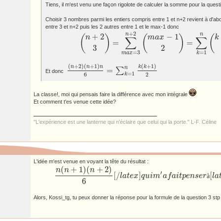
Tiens, il m'est venu une façon rigolote de calculer la somme pour la questi
Choisir 3 nombres parmi les entiers compris entre 1 et n+2 revient à d'ab
entre 3 et n+2 puis les 2 autres entre 1 et le max-1 donc
+
2
n
n
+
2
−
1
(
)
(
)
(
n
m
a
x
k
∑
∑
=
=
(
n
+
2
3
)
=
∑
m
a
x
=
3
n
+
2
(
m
a
x
−
1
2
)
=
∑
k
=
1
n
(
k
+
1
2
)
3
2
=
3
=
1
m
a
x
k
(
+
2
)
(
+
1
)
(
+
1
)
n
n
n
k
k
n
=
∑
Et donc
(
n
+
2
)
(
n
+
1
)
n
6
=
∑
k
=
1
n
k
(
k
+
1
)
2
=
1
6
2
k
La classe!, moi qui pensais faire la différence avec mon intégrale
Et comment t'es venue cette idée?
"L'expérience est une lanterne qui n'éclaire que celui qui la porte." L-F. Céline
L'idée m'est venue en voyant la tête du résultat :
(
+
1
)
(
+
2
)
n
n
n
′
[
/
]
[
l
a
t
e
x
q
u
i
m
a
f
a
i
t
p
e
n
s
e
r
à
l
a
n
(
n
+
1
)
(
n
+
2
)
6
[
/
l
a
t
e
x
]
q
u
i
m
′
a
f
a
i
t
p
e
n
s
e
r
à
[
l
a
t
e
x
]
(
n
+
2
3
)
6
Alors, Kossi_tg, tu peux donner la réponse pour la formule de la question 3 stp