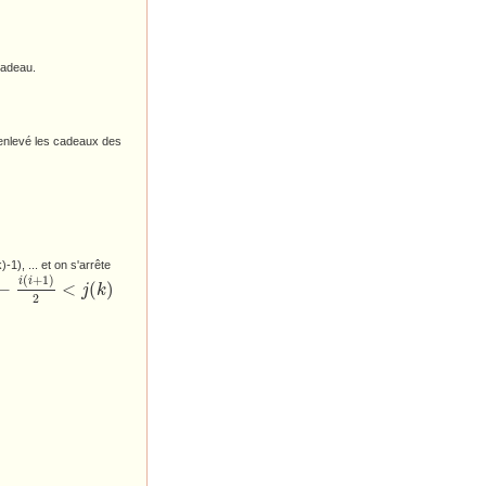
ill}}
cadeau.
 enlevé les cadeaux des
1), ... et on s'arrête
(
+
1
)
i
i
−
<
(
)
j
k
i
+
1
)
2
<
j
(
k
)
2