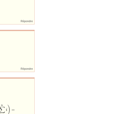
Répondre
Répondre
n
)
∑
=
i