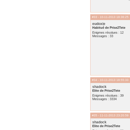
#33
- 10-11-2013 18:36:25
eudoxie
Habitué de Prise2Tete
Enigmes résolues : 12
Messages : 33
#34
- 10-11-2013 18:55:33
shadock
Elite de Prise2Tete
Enigmes résolues : 39
Messages : 3334
#35
- 11-11-2013 23:20:59
shadock
Elite de Prise2Tete