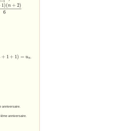
=
1
i
+
1
)
(
+
2
)
n
6
+
1
+
1
)
=
n
u
.
n
 anniversaire.
-ième anniversaire.