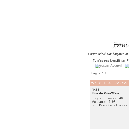
Forum dédié aux énigmes et à
Tu n'es pas identifié sur P
Accueil
Pages:
1
2
#26
- 09-11-2013 22:25:22
fix33
Elite de Prise2Tete
Enigmes résolues : 48
Messages : 1198
Lieu: Devant un clavier de