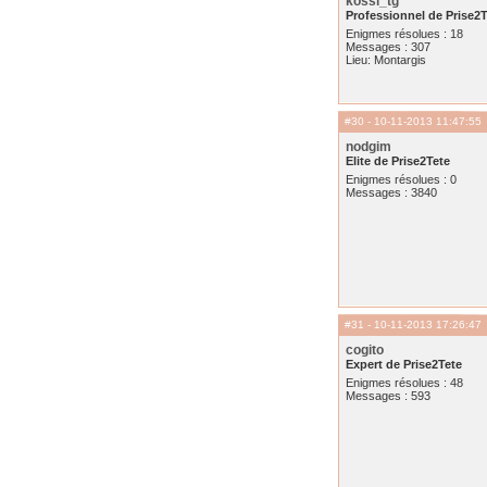
kossi_tg
Professionnel de Prise2T
Enigmes résolues : 18
Messages : 307
Lieu: Montargis
#30
- 10-11-2013 11:47:55
nodgim
Elite de Prise2Tete
Enigmes résolues : 0
Messages : 3840
#31
- 10-11-2013 17:26:47
cogito
Expert de Prise2Tete
Enigmes résolues : 48
Messages : 593