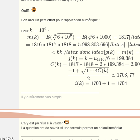
Oufff.
Bon aller un petit effort pour l'application numérique :
9
=
10
k
Pour
:
k
=
10
9
−
−
−
−
−
−
–
9
m
(
k
)
=
E
(
6
∗
10
9
3
)
=
E
(
6
3
∗
1000
)
=
1817
[
/
l
a
t
e
x
]
.
[
l
a
t
e
x
]
u
1816
=
1816
∗
1817
∗
1818
=
5
3
√
3
(
)
=
(
6
∗
10
)
=
(
6
∗
1000
)
=
1817
[
/
√
m
k
E
E
l
a
t
=
1816
∗
1817
∗
1818
=
5.
998.
803.
696
[
/
]
.
[
l
a
t
e
x
l
a
t
e
<
6
[
/
]
[
]
(
)
=
(
)
=
k
l
a
t
e
x
d
o
n
c
l
a
t
e
x
g
k
m
k
(
)
=
−
/
6
=
199.
384
j
k
k
u
j
(
k
)
=
k
−
u
1816
/
6
=
199.
384
1816
(
)
=
1817
∗
1818
−
2
∗
199
.384
=
2.
90
C
k
C
(
k
)
=
1817
∗
1818
−
2
∗
199
.384
=
2.
904.
538
−
−
−
−
−
−
−
−
−
1
+
1
+
4
(
)
√
C
k
≃
1703
,
77
−
1
+
1
+
4
C
(
k
)
2
≃
1703
,
77
2
(
)
=
1703
+
1
=
1704
i
k
i
(
k
)
=
1703
+
1
=
1704
Il y a sûrement plus simple.
Ca y est j'ai réussi à valider.
La question est de savoir si une formule permet un calcul immédiat...
puis 1748