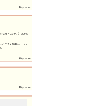
Répondre
2)/6 < 10^9 , à l'aide la
> 1817 + 1816 + .... + x
8 <0
Répondre
Répondre