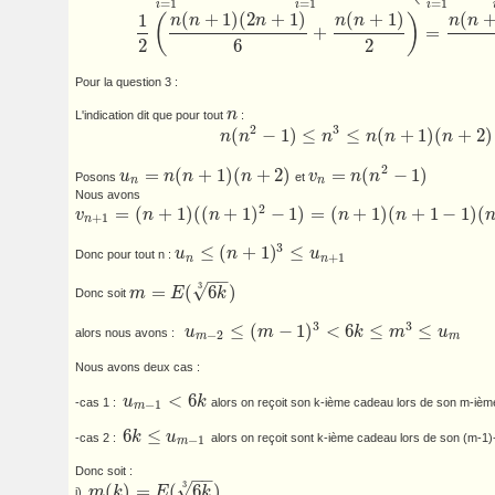
=
1
=
1
=
1
i
i
i
(
+
1
)
(
2
+
1
)
(
+
1
)
(
1
n
n
n
n
n
n
n
(
)
+
=
1
2
(
n
(
n
+
1
)
(
2
n
+
1
)
6
+
n
(
n
+
1
)
2
)
=
n
(
n
+
1
)
(
n
+
2
)
6
2
6
2
Pour la question 3 :
n
L'indication dit que pour tout
:
n
2
3
(
−
1
)
≤
≤
(
+
1
)
(
+
2
)
n
n
n
n
n
n
n
(
n
2
−
1
)
≤
n
3
≤
n
(
n
+
1
)
(
n
+
2
)
2
=
(
+
1
)
(
+
2
)
=
(
−
1
)
u
n
n
n
v
n
n
Posons
et
u
n
=
n
(
n
+
1
)
(
n
+
2
)
v
n
=
n
(
n
2
−
1
)
n
n
Nous avons
2
=
(
+
1
)
(
(
+
1
)
−
1
)
=
(
+
1
)
(
+
1
−
1
)
(
v
n
n
n
n
v
n
+
1
=
(
n
+
1
)
(
(
n
+
1
)
2
−
1
)
=
(
n
+
1
)
(
n
+
1
−
1
)
(
n
+
1
+
1
)
=
u
n
+
1
n
3
≤
(
+
1
)
≤
u
n
u
Donc pour tout n :
u
n
≤
(
n
+
1
)
3
≤
u
n
+
1
+
1
n
n
−
−
3
√
=
(
6
)
m
E
k
Donc soit
m
=
E
(
6
k
3
)
3
3
≤
(
−
1
)
<
6
≤
≤
u
m
k
m
u
alors nous avons :
u
m
−
2
≤
(
m
−
1
)
3
<
6
k
≤
m
3
≤
u
m
−
2
m
m
Nous avons deux cas :
<
6
u
k
-cas 1 :
alors on reçoit son k-ième cadeau lors de son m-ième
u
m
−
1
<
6
k
−
1
m
6
≤
k
u
-cas 2 :
alors on reçoit sont k-ième cadeau lors de son (m-1)
6
k
≤
u
m
−
1
−
1
m
Donc soit :
−
−
3
√
(
)
=
(
6
)
m
k
E
k
i)
m
(
k
)
=
E
(
6
k
3
)