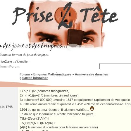
 toutes formes de jeux de logique.
rise2tete :
s'identifier
.
Forum
Forum
»
Enigmes Mathématiques
»
Anniversaire dans les
galaxies lointaines
1) n(n+1)/2 (nombres triangulaires)
2) n(n+1)(n+2)/6 (nombres tétraédriques)
3) cuberoot(6 000 000) avoisine 1817 ce qui permet rapidement de voir que le 
au 1817ème anniversaire et qu'il est le 1 452 269ème de cet anniversaire. sqrt
puis 1748
1704
ce qui est ma réponse, finalement validée...
Je doute que la formule suivante fonctionne toujours :
T(k)=E[sqrt(2*A(k))]
- A(k)=[N(N+1)(N+2)/6]-k
(A(k) le numéro du cadeau pour le Nième anniversaire)