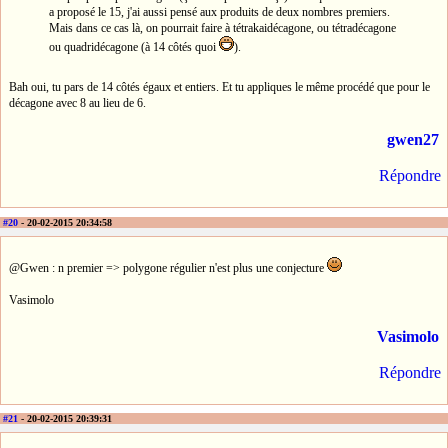
a proposé le 15, j'ai aussi pensé aux produits de deux nombres premiers.
Mais dans ce cas là, on pourrait faire à tétrakaidécagone, ou tétradécagone
ou quadridécagone (à 14 côtés quoi
).
Bah oui, tu pars de 14 côtés égaux et entiers. Et tu appliques le même procédé que pour le
décagone avec 8 au lieu de 6.
gwen27
Répondre
#20
- 20-02-2015 20:34:58
@Gwen : n premier => polygone régulier n'est plus une conjecture
Vasimolo
Vasimolo
Répondre
#21
- 20-02-2015 20:39:31