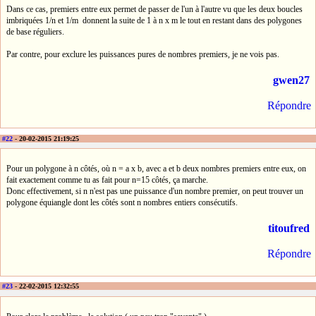
Dans ce cas, premiers entre eux permet de passer de l'un à l'autre vu que les deux boucles
imbriquées 1/n et 1/m donnent la suite de 1 à n x m le tout en restant dans des polygones
de base réguliers.
Par contre, pour exclure les puissances pures de nombres premiers, je ne vois pas.
gwen27
Répondre
#22
- 20-02-2015 21:19:25
Pour un polygone à n côtés, où n = a x b, avec a et b deux nombres premiers entre eux, on
fait exactement comme tu as fait pour n=15 côtés, ça marche.
Donc effectivement, si n n'est pas une puissance d'un nombre premier, on peut trouver un
polygone équiangle dont les côtés sont n nombres entiers consécutifs.
titoufred
Répondre
#23
- 22-02-2015 12:32:55