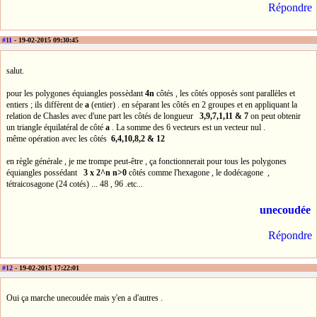
Répondre
#11
- 19-02-2015 09:30:45
salut.
pour les polygones équiangles possèdant
4n
côtés , les côtés opposés sont parallèles et
entiers ; ils diffèrent de
a
(entier) . en séparant les côtés en 2 groupes et en appliquant la
relation de Chasles avec d'une part les côtés de longueur
3,9,7,1,11 & 7
on peut obtenir
un triangle équilatéral de côté
a
. La somme des 6 vecteurs est un vecteur nul .
même opération avec les côtés
6,4,10,8,2 & 12
en règle générale , je me trompe peut-être , ça fonctionnerait pour tous les polygones
équiangles possédant
3 x 2^n
n>0
côtés comme l'hexagone , le dodécagone ,
tétraicosagone (24 cotés) ... 48 , 96 .etc...
unecoudée
Répondre
#12
- 19-02-2015 17:22:01
Oui ça marche unecoudée mais y'en a d'autres .