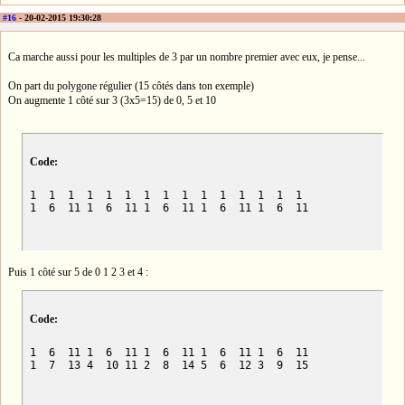
#16
- 20-02-2015 19:30:28
Ca marche aussi pour les multiples de 3 par un nombre premier avec eux, je pense...
On part du polygone régulier (15 côtés dans ton exemple)
On augmente 1 côté sur 3 (3x5=15) de 0, 5 et 10
Code:
1  1  1  1  1  1  1  1  1  1  1  1  1  1  1

1  6  11 1  6  11 1  6  11 1  6  11 1  6  11
Puis 1 côté sur 5 de 0 1 2 3 et 4 :
Code:
1  6  11 1  6  11 1  6  11 1  6  11 1  6  11

1  7  13 4  10 11 2  8  14 5  6  12 3  9  15