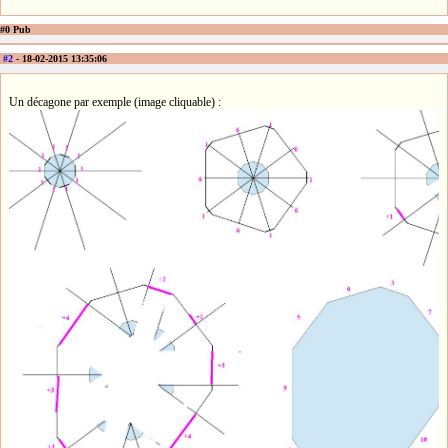
#0 Pub
#2
- 18-02-2015 13:35:06
Un décagone par exemple (image cliquable) :