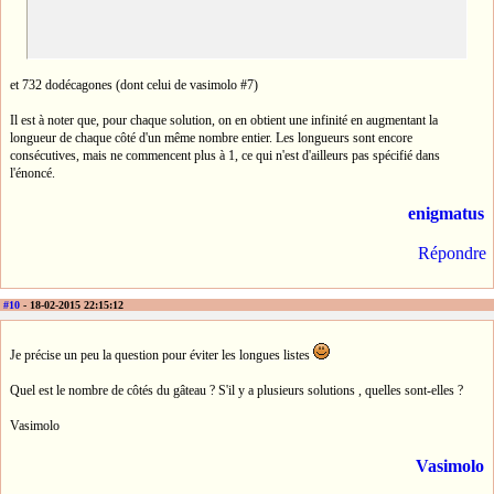
et 732 dodécagones (dont celui de vasimolo #7)
Il est à noter que, pour chaque solution, on en obtient une infinité en augmentant la
longueur de chaque côté d'un même nombre entier. Les longueurs sont encore
consécutives, mais ne commencent plus à 1, ce qui n'est d'ailleurs pas spécifié dans
l'énoncé.
enigmatus
Répondre
#10
- 18-02-2015 22:15:12
Je précise un peu la question pour éviter les longues listes
Quel est le nombre de côtés du gâteau ? S'il y a plusieurs solutions , quelles sont-elles ?
Vasimolo
Vasimolo