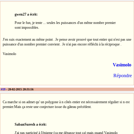
gwen27 a écrit:
Pour le fun, je tente ... seules les puissances d'un même nombre premier
sont impossibles.
J'en suis exactement au même point . Je pense avoir prouvé que tout entier qui n'est pas une
puissance d'un nombre premier convient . Je n'ai pas encore réfléchi à la réciproque .
Vasimolo
Vasimolo
Répondre
#19
- 20-02-2015 20:31:56
Ca marche si on admet qu' un polygone à n côtés entier est nécessairement régulier si n est
premier.Mais ça reste une conjecture issue du gâteau précédent.
SabanSuresh a écrit:
J'ai pas participé à l'énigme (ça me dépasse tout ça) mais quand Vasimolo