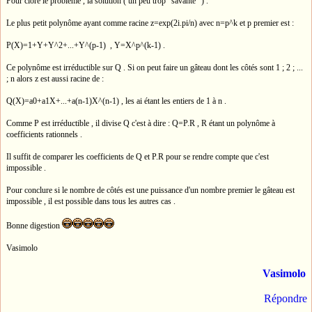
Pour clore le problème , la solution ( un peu trop "savante" ) .
Le plus petit polynôme ayant comme racine z=exp(2i.pi/n) avec n=p^k et p premier est :
P(X)=1+Y+Y^2+...+Y^(p-1) , Y=X^p^(k-1) .
Ce polynôme est irréductible sur Q . Si on peut faire un gâteau dont les côtés sont 1 ; 2 ; ...
; n alors z est aussi racine de :
Q(X)=a0+a1X+...+a(n-1)X^(n-1) , les ai étant les entiers de 1 à n .
Comme P est irréductible , il divise Q c'est à dire : Q=P.R , R étant un polynôme à
coefficients rationnels .
Il suffit de comparer les coefficients de Q et P.R pour se rendre compte que c'est
impossible .
Pour conclure si le nombre de côtés est une puissance d'un nombre premier le gâteau est
impossible , il est possible dans tous les autres cas .
Bonne digestion
Vasimolo
Vasimolo
Répondre