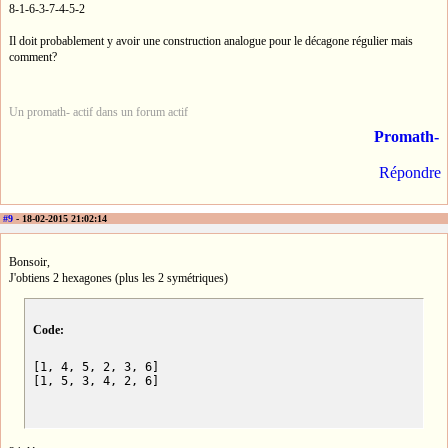
8-1-6-3-7-4-5-2
Il doit probablement y avoir une construction analogue pour le décagone régulier mais
comment?
Un promath- actif dans un forum actif
Promath-
Répondre
#9
- 18-02-2015 21:02:14
Bonsoir,
J'obtiens 2 hexagones (plus les 2 symétriques)
Code:
[1, 4, 5, 2, 3, 6]

[1, 5, 3, 4, 2, 6]