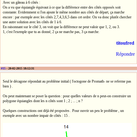
Avec un gâteau à 6 côtés :
On a vu que équiangle équivaut à ce que la différence entre des côtés opposés soit
constante. Evidemment si l'on ajoute le même nombre aux côtés de départ, ça marche
encore : par exemple avec les côtés 2,7,4,3,6,5 dans cet ordre. On va donc plutôt chercher
une autre solution avec les côtés de 1 à 6.
En raisonnant sur le côté 3, on voit que la différence ne peut valoir que 1, 2, ou 3.
1, c'est l'exemple que tu as donné, 2 ça ne marche pas, 3 ça marche.
titoufred
Répondre
#15
- 20-02-2015 18:12:31
Seul le décagone répondait au problème initial ( l'octogone de Promath- ne se referme pas
bien ) .
On peut maintenant se poser la question : pour quelles valeurs de n peut-on construire un
polygone équiangles dont les n côtés sont 1 ; 2 ; ... ; n ?
Quelques constructions ont déjà été proposées . Pour ouvrir un peu le problème , un
exemple avec un nombre impair de côtés : 15 .