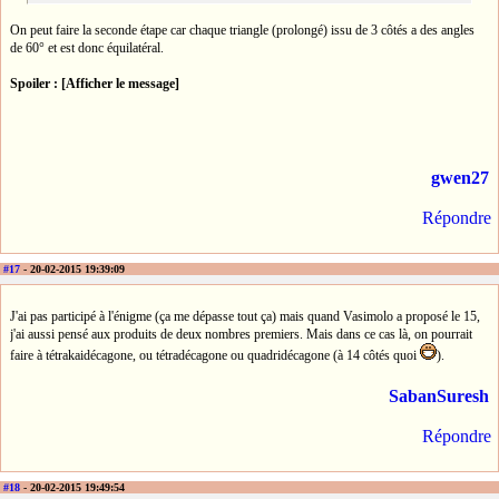
On peut faire la seconde étape car chaque triangle (prolongé) issu de 3 côtés a des angles
de 60° et est donc équilatéral.
Spoiler : [Afficher le message]
gwen27
Répondre
#17
- 20-02-2015 19:39:09
J'ai pas participé à l'énigme (ça me dépasse tout ça) mais quand Vasimolo a proposé le 15,
j'ai aussi pensé aux produits de deux nombres premiers. Mais dans ce cas là, on pourrait
faire à tétrakaidécagone, ou tétradécagone ou quadridécagone (à 14 côtés quoi
).
SabanSuresh
Répondre
#18
- 20-02-2015 19:49:54