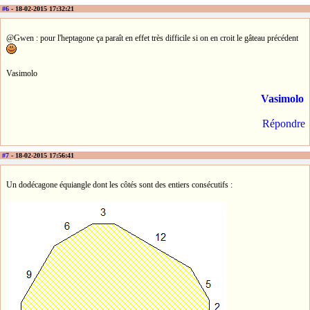
#6
- 18-02-2015 17:32:21
@Gwen : pour l'heptagone ça paraît en effet très difficile si on en croit le gâteau précédent
Vasimolo
Vasimolo
Répondre
#7
- 18-02-2015 17:56:41
Un dodécagone équiangle dont les côtés sont des entiers consécutifs :