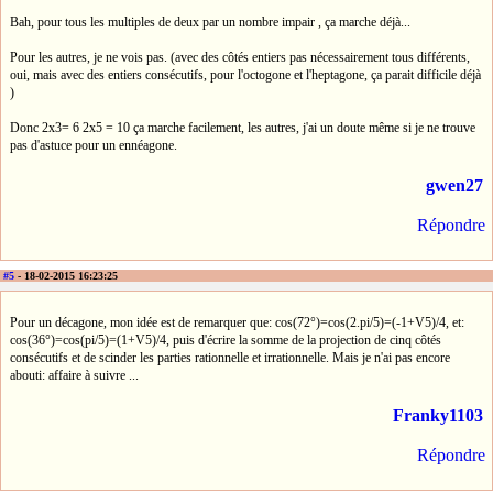
Bah, pour tous les multiples de deux par un nombre impair , ça marche déjà...
Pour les autres, je ne vois pas. (avec des côtés entiers pas nécessairement tous différents,
oui, mais avec des entiers consécutifs, pour l'octogone et l'heptagone, ça parait difficile déjà
)
Donc 2x3= 6 2x5 = 10 ça marche facilement, les autres, j'ai un doute même si je ne trouve
pas d'astuce pour un ennéagone.
gwen27
Répondre
#5
- 18-02-2015 16:23:25
Pour un décagone, mon idée est de remarquer que: cos(72°)=cos(2.pi/5)=(-1+V5)/4, et:
cos(36°)=cos(pi/5)=(1+V5)/4, puis d'écrire la somme de la projection de cinq côtés
consécutifs et de scinder les parties rationnelle et irrationnelle. Mais je n'ai pas encore
abouti: affaire à suivre ...
Franky1103
Répondre