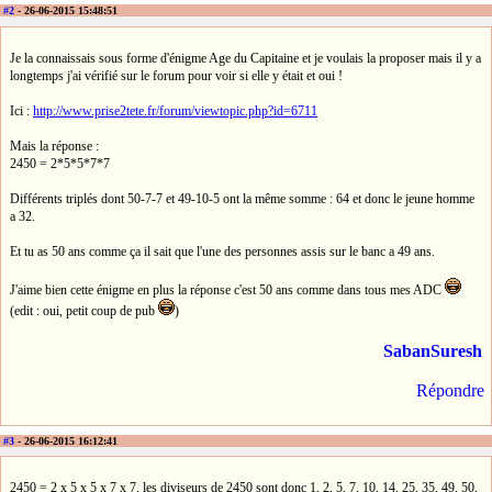
#2
- 26-06-2015 15:48:51
Je la connaissais sous forme d'énigme Age du Capitaine et je voulais la proposer mais il y a
longtemps j'ai vérifié sur le forum pour voir si elle y était et oui !
Ici :
http://www.prise2tete.fr/forum/viewtopic.php?id=6711
Mais la réponse :
2450 = 2*5*5*7*7
Différents triplés dont 50-7-7 et 49-10-5 ont la même somme : 64 et donc le jeune homme
a 32.
Et tu as 50 ans comme ça il sait que l'une des personnes assis sur le banc a 49 ans.
J'aime bien cette énigme en plus la réponse c'est 50 ans comme dans tous mes ADC
(edit : oui, petit coup de pub
)
SabanSuresh
Répondre
#3
- 26-06-2015 16:12:41
2450 = 2 x 5 x 5 x 7 x 7, les diviseurs de 2450 sont donc 1, 2, 5, 7, 10, 14, 25, 35, 49, 50,