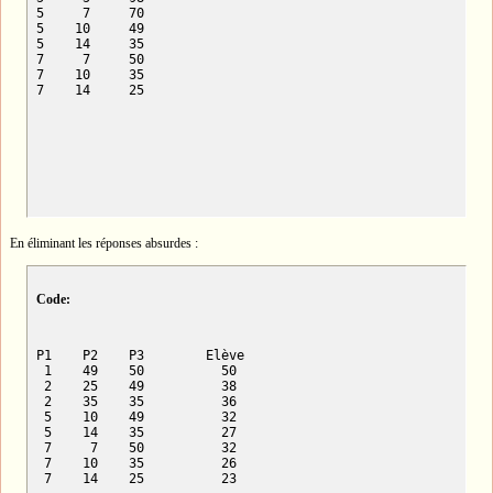
5     7     70        

5    10     49        

5    14     35        

7     7     50        

7    10     35        

7    14     25
En éliminant les réponses absurdes :
Code:
P1    P2    P3        Elève

 1    49    50          50

 2    25    49          38

 2    35    35          36

 5    10    49          32

 5    14    35          27

 7     7    50          32

 7    10    35          26

 7    14    25          23