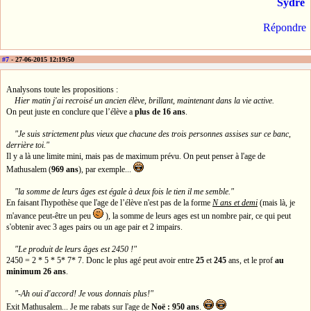
Sydre
Répondre
#7
- 27-06-2015 12:19:50
Analysons toute les propositions :
Hier matin j'ai recroisé un ancien élève, brillant, maintenant dans la vie active.
On peut juste en conclure que l’élève a
plus de 16 ans
.
"Je suis strictement plus vieux que chacune des trois personnes assises sur ce banc,
derrière toi."
Il y a là une limite mini, mais pas de maximum prévu. On peut penser à l'age de
Mathusalem (
969 ans
), par exemple...
"la somme de leurs âges est égale à deux fois le tien il me semble."
En faisant l'hypothèse que l'age de l’élève n'est pas de la forme
N ans et demi
(mais là, je
m'avance peut-être un peu
), la somme de leurs ages est un nombre pair, ce qui peut
s'obtenir avec 3 ages pairs ou un age pair et 2 impairs.
"Le produit de leurs âges est 2450 !"
2450 = 2 * 5 * 5* 7* 7. Donc le plus agé peut avoir entre
25
et
245
ans, et le prof
au
minimum 26 ans
.
"-Ah oui d'accord! Je vous donnais plus!"
Exit Mathusalem... Je me rabats sur l'age de
Noë : 950 ans
.