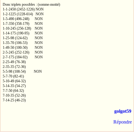
Donc triplets possibles : (somme-moitié)
1-1-2450 (2452-1226) NON
1-2-1225 (1228-614) NON
1-5-490 (496-248) NON
1-7-350 (358-179) NON
1-10-245 (256-128) NON
1-14-175 (190-95) NON
1-25-98 (124-62) NON
1-35-70 (106-53) NON
1-49-50 (100-50) NON
2-5-245 (252-126) NON
2-7-175 (184-92) NON
2-25-49 (76-38)
2-35-35 (72-36)
5-5-98 (108-54) NON
5-7-70 (82-41)
5-10-49 (64-32)
5-14-35 (54-27)
7-7-50 (64-32)
7-10-35 (52-26)
7-14-25 (46-23)
golgot59
Répondre