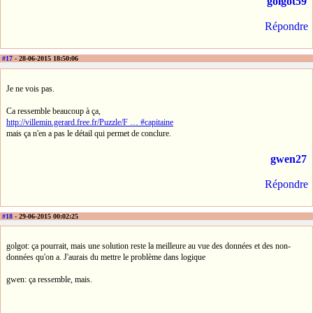
golgot59
Répondre
#17
- 28-06-2015 18:50:06
Je ne vois pas.
Ca ressemble beaucoup à ça,
http://villemin.gerard.free.fr/Puzzle/F … #capitaine
mais ça n'en a pas le détail qui permet de conclure.
gwen27
Répondre
#18
- 29-06-2015 00:02:25
golgot: ça pourrait, mais une solution reste la meilleure au vue des données et des non-
données qu'on a. J'aurais du mettre le problème dans logique
gwen: ça ressemble, mais.