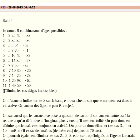
#13
- 28-06-2015 00:40:52
Salut !
Je trouve 9 combinaisons d'âges possibles :
1. 2-25-49 => 38
2. 2-35-35 => 36
3. 5-5-94 => 52
4. 5-7-70 => 41
5. 5-10-49 => 32
6. 5-14-35 => 27
7. 7-7-50 => 32
8- 7-10-35 => 26
9- 7-14-25 => 23
10- 1-25-98 => 62
11- 1-49-50 => 50
(j'élimine les cas d'âges impossibles)
On n'a aucun indice sur les 3 sur le banc, en revanche on sait que le narrateur est dans la
vie active. Or, aucun des âges ne peut être rejeté.
On sait aussi que le narrateur se pose la question de savoir si son ancien maître est à la
retraite et qu'en définitive il l'imaginait plus vieux qu'il n'est en réalité. On peut donc en
déduire que le maître est toujours en activité. On pourrait donc éliminer (les cas 3., 4. et
10.... même s'il existe des maîtres (de thèse etc.) de plus de 70 ans).
On pourrait également éliminer les cas 2., 6., 8. et 9. car trop éloignés de l'âge de la retraite.