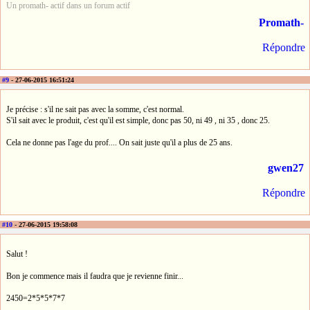
Un promath- actif dans un forum actif
Promath-
Répondre
#9
- 27-06-2015 16:51:24
Je précise : s'il ne sait pas avec la somme, c'est normal.
S'il sait avec le produit, c'est qu'il est simple, donc pas 50, ni 49 , ni 35 , donc 25.
Cela ne donne pas l'age du prof.... On sait juste qu'il a plus de 25 ans.
gwen27
Répondre
#10
- 27-06-2015 19:58:08
Salut !
Bon je commence mais il faudra que je revienne finir...
2450=2*5*5*7*7