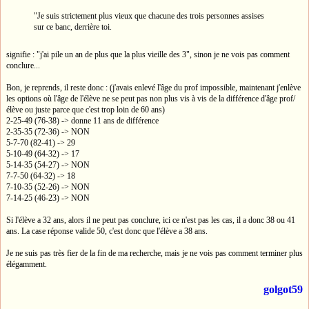
"Je suis strictement plus vieux que chacune des trois personnes assises
sur ce banc, derrière toi.
signifie : "j'ai pile un an de plus que la plus vieille des 3", sinon je ne vois pas comment
conclure...
Bon, je reprends, il reste donc : (j'avais enlevé l'âge du prof impossible, maintenant j'enlève
les options où l'âge de l'élève ne se peut pas non plus vis à vis de la différence d'âge prof/
élève ou juste parce que c'est trop loin de 60 ans)
2-25-49 (76-38) -> donne 11 ans de différence
2-35-35 (72-36) -> NON
5-7-70 (82-41) -> 29
5-10-49 (64-32) -> 17
5-14-35 (54-27) -> NON
7-7-50 (64-32) -> 18
7-10-35 (52-26) -> NON
7-14-25 (46-23) -> NON
Si l'élève a 32 ans, alors il ne peut pas conclure, ici ce n'est pas les cas, il a donc 38 ou 41
ans. La case réponse valide 50, c'est donc que l'élève a 38 ans.
Je ne suis pas très fier de la fin de ma recherche, mais je ne vois pas comment terminer plus
élégamment.
golgot59