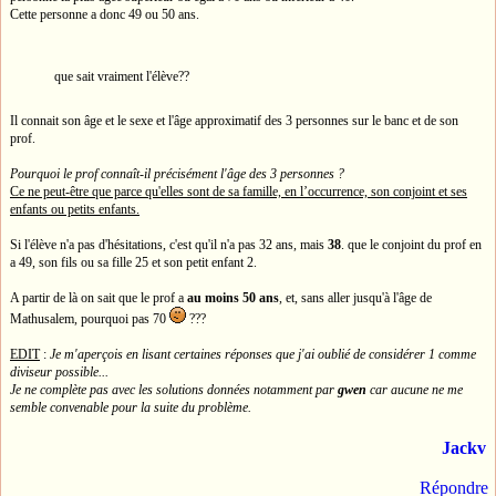
Cette personne a donc 49 ou 50 ans.
que sait vraiment l'élève??
Il connait son âge et le sexe et l'âge approximatif des 3 personnes sur le banc et de son
prof.
Pourquoi le prof connaît-il précisément l'âge des 3 personnes ?
Ce ne peut-être que parce qu'elles sont de sa famille, en l’occurrence, son conjoint et ses
enfants ou petits enfants.
Si l'élève n'a pas d'hésitations, c'est qu'il n'a pas 32 ans, mais
38
. que le conjoint du prof en
a 49, son fils ou sa fille 25 et son petit enfant 2.
A partir de là on sait que le prof a
au moins 50 ans
, et, sans aller jusqu'à l'âge de
Mathusalem, pourquoi pas 70
???
EDIT
:
Je m'aperçois en lisant certaines réponses que j'ai oublié de considérer 1 comme
diviseur possible...
Je ne complète pas avec les solutions données notamment par
gwen
car aucune ne me
semble convenable pour la suite du problème.
Jackv
Répondre