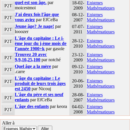
quel est son âge.
par
18-02-
Enigmes
P2T
moicestmoi
2009
Mathématiques
J'ai deux fois l'âge que
08-12-
Enigmes
P2T
vous aviez
par EfCeBa
2007
Mathématiques
Jeune âge? Je nage!
par
07-07-
Enigmes
P2T
looozer
2011
Mathématiques
L'âge du capitaine : Le i-
28-12-
Enigmes
P2T
ème jour du j-ème mois de
2010
Mathématiques
l’année 1900+k
par gasole
Trouvez 20 avec
23-12-
Enigmes
P2T
9,9,10,25,100
par notché
2009
Mathématiques
Quel âge a la mère
par
09-12-
Enigmes
P2T
.carre
2010
Mathématiques
L'âge du capitaine : Le
20-06-
Enigmes
P2T
produit de leurs trois âges
2010
Mathématiques
est 2450
par Nicouj
L'âge du père et ses neuf
28-08-
Enigmes
P2T
enfants
par EfCeBa
2007
Mathématiques
L'âge des enfants
par keora
04-02-
Enigmes
P2T
2008
Mathématiques
Aller à