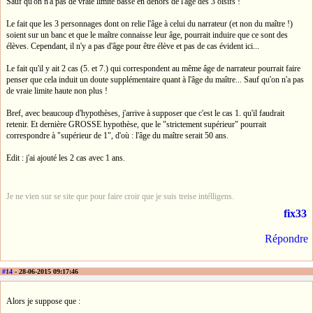
Sauf qu'on n'a pas de vraie limite basse en dehors de l'âge des 3 oisifs !
Le fait que les 3 personnages dont on relie l'âge à celui du narrateur (et non du maître !)
soient sur un banc et que le maître connaisse leur âge, pourrait induire que ce sont des
élèves. Cependant, il n'y a pas d'âge pour être élève et pas de cas évident ici...
Le fait qu'il y ait 2 cas (5. et 7.) qui correspondent au même âge de narrateur pourrait faire
penser que cela induit un doute supplémentaire quant à l'âge du maître... Sauf qu'on n'a pas
de vraie limite haute non plus !
Bref, avec beaucoup d'hypothèses, j'arrive à supposer que c'est le cas 1. qu'il faudrait
retenir. Et dernière GROSSE hypothèse, que le "strictement supérieur" pourrait
correspondre à "supérieur de 1", d'où : l'âge du maître serait 50 ans.
Edit : j'ai ajouté les 2 cas avec 1 ans.
Je ne vien sur se site que pour faire croir que je suis treise intélligens.
fix33
Répondre
#14
- 28-06-2015 09:17:46
Alors je suppose que :