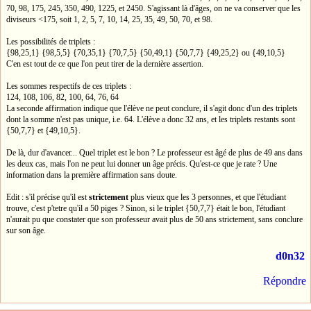
70, 98, 175, 245, 350, 490, 1225, et 2450. S'agissant là d'âges, on ne va conserver que les
diviseurs <175, soit 1, 2, 5, 7, 10, 14, 25, 35, 49, 50, 70, et 98.
Les possibilités de triplets :
{98,25,1} {98,5,5} {70,35,1} {70,7,5} {50,49,1} {50,7,7} {49,25,2} ou {49,10,5}
C'en est tout de ce que l'on peut tirer de la dernière assertion.
Les sommes respectifs de ces triplets :
124, 108, 106, 82, 100, 64, 76, 64
La seconde affirmation indique que l'élève ne peut conclure, il s'agit donc d'un des triplets
dont la somme n'est pas unique, i.e. 64. L'élève a donc 32 ans, et les triplets restants sont
{50,7,7} et {49,10,5}.
De là, dur d'avancer... Quel triplet est le bon ? Le professeur est âgé de plus de 49 ans dans
les deux cas, mais l'on ne peut lui donner un âge précis. Qu'est-ce que je rate ? Une
information dans la première affirmation sans doute.
Edit : s'il précise qu'il est
strictement
plus vieux que les 3 personnes, et que l'étudiant
trouve, c'est p'tetre qu'il a 50 piges ? Sinon, si le triplet {50,7,7} était le bon, l'étudiant
n'aurait pu que constater que son professeur avait plus de 50 ans strictement, sans conclure
sur son âge.
d0n32
Répondre