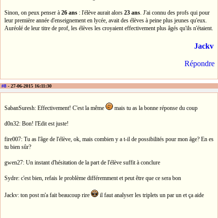
Sinon, on peux penser à
26 ans
: l'élève aurait alors
23 ans
. J'ai connu des profs qui pour
leur première année d'enseignement en lycée, avait des élèves à peine plus jeunes qu'eux.
Auréolé de leur titre de prof, les élèves les croyaient effectivement plus âgés qu'ils n'étaient.
Jackv
Répondre
#8
- 27-06-2015 16:11:30
SabanSuresh: Effectivement! C'est la même
mais tu as la bonne réponse du coup
d0n32: Bon! l'Edit est juste!
fire007: Tu as l'âge de l'élève, ok, mais combien y a t-il de possibilités pour mon âge? En es
tu bien sûr?
gwen27: Un instant d'hésitation de la part de l'élève suffit à conclure
Sydre: c'est bien, refais le problème différemment et peut être que ce sera bon
Jackv: ton post m'a fait beaucoup rire
il faut analyser les triplets un par un et ça aide