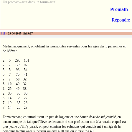
Un promath- actif dans un forum actif
Promath-
Répondre
#19
- 29-06-2015 11:19:27
Mathématiquement, on obtient les possibilités suivantes pour les âges des 3 personnes et
de l'élève :
2 5 295 151
2 7 175 92
5 5 98 54
5 7 70 41
7 7 50 32
5 10 49 32
2 25 49 38
2 35 35 36
5 14 35 27
7 10 35 26
7 14 25 23
Et maintenant, en introduisant un peu de logique et
une bonne dose de subjectivité
, en
tenant compte du fait que l'élève se demande si son prof est on non à la retraite et qu'il est
plus jeune qu'il n'y parait, on peut éliminer les solutions qui conduisent à un âge de la
personne la plus âgée supérieur ou égal à 70 ans ou inférieur à 40.