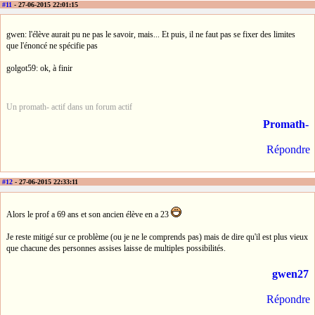
#11
- 27-06-2015 22:01:15
gwen: l'élève aurait pu ne pas le savoir, mais... Et puis, il ne faut pas se fixer des limites
que l'énoncé ne spécifie pas
golgot59: ok, à finir
Un promath- actif dans un forum actif
Promath-
Répondre
#12
- 27-06-2015 22:33:11
Alors le prof a 69 ans et son ancien élève en a 23
Je reste mitigé sur ce problème (ou je ne le comprends pas) mais de dire qu'il est plus vieux
que chacune des personnes assises laisse de multiples possibilités.
gwen27
Répondre