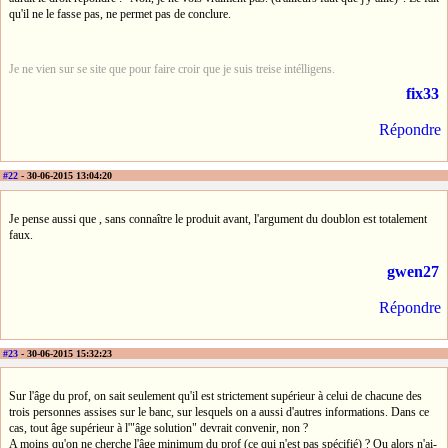
qu'il ne le fasse pas, ne permet pas de conclure.
Je ne vien sur se site que pour faire croir que je suis treise intélligens.
fix33
Répondre
#22
- 30-06-2015 13:04:20
Je pense aussi que , sans connaître le produit avant, l'argument du doublon est totalement
faux.
gwen27
Répondre
#23
- 30-06-2015 15:32:23
Sur l'âge du prof, on sait seulement qu'il est strictement supérieur à celui de chacune des
trois personnes assises sur le banc, sur lesquels on a aussi d'autres informations. Dans ce
cas, tout âge supérieur à l'"âge solution" devrait convenir, non ?
A moins qu'on ne cherche l'âge minimum du prof (ce qui n'est pas spécifié) ? Ou alors n'ai-