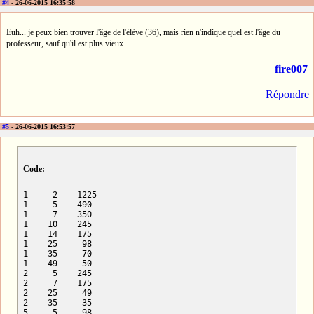
#4
- 26-06-2015 16:35:58
Euh... je peux bien trouver l'âge de l'élève (36), mais rien n'indique quel est l'âge du
professeur, sauf qu'il est plus vieux ...
fire007
Répondre
#5
- 26-06-2015 16:53:57
Code:
1     2    1225        

1     5    490        

1     7    350        

1    10    245        

1    14    175        

1    25     98        

1    35     70        

1    49     50        

2     5    245        

2     7    175        

2    25     49        

2    35     35        

5     5     98        
