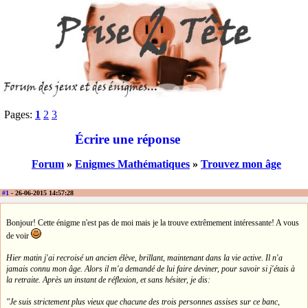
Pages:
1
2
3
Écrire une réponse
Forum
»
Enigmes Mathématiques
»
Trouvez mon âge
#1
- 26-06-2015 14:57:28
Bonjour! Cette énigme n'est pas de moi mais je la trouve extrêmement intéressante! A vous
de voir
Hier matin j'ai recroisé un ancien élève, brillant, maintenant dans la vie active. Il n'a
jamais connu mon âge. Alors il m'a demandé de lui faire deviner, pour savoir si j'étais à
la retraite. Après un instant de réflexion, et sans hésiter, je dis:
"Je suis strictement plus vieux que chacune des trois personnes assises sur ce banc,