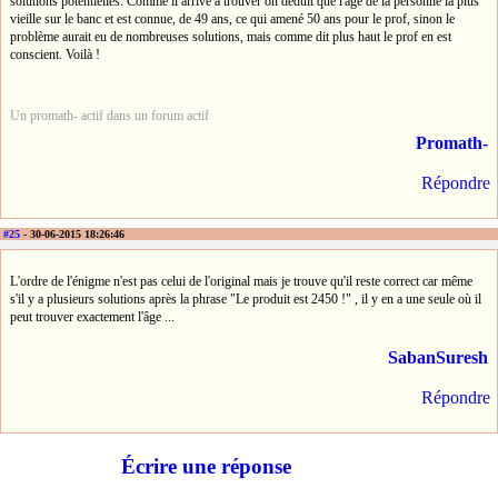
solutions potentielles. Comme il arrive à trouver on déduit que l'âge de la personne la plus
vieille sur le banc et est connue, de 49 ans, ce qui amené 50 ans pour le prof, sinon le
problème aurait eu de nombreuses solutions, mais comme dit plus haut le prof en est
conscient. Voilà !
Un promath- actif dans un forum actif
Promath-
Répondre
#25
- 30-06-2015 18:26:46
L'ordre de l'énigme n'est pas celui de l'original mais je trouve qu'il reste correct car même
s'il y a plusieurs solutions après la phrase "Le produit est 2450 !" , il y en a une seule où il
peut trouver exactement l'âge ...
SabanSuresh
Répondre
Écrire une réponse