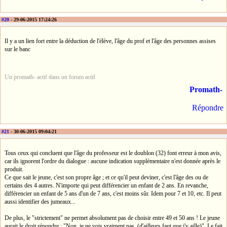
#20
- 29-06-2015 17:24:26
Il y a un lien fort entre la déduction de l'élève, l'âge du prof et l'âge des personnes assises
sur le banc
Un promath- actif dans un forum actif
Promath-
Répondre
#21
- 30-06-2015 09:04:21
Tous ceux qui concluent que l'âge du professeur est le doublon (32) font erreur à mon avis,
car ils ignorent l'ordre du dialogue : aucune indication supplémentaire n'est donnée après le
produit.
Ce que sait le jeune, c'est son propre âge ; et ce qu'il peut deviner, c'est l'âge des ou de
certains des 4 autres. N'importe qui peut différencier un enfant de 2 ans. En revanche,
différencier un enfant de 5 ans d'un de 7 ans, c'est moins sûr. Idem pour 7 et 10, etc. Il peut
aussi identifier des jumeaux...
De plus, le "strictement" ne permet absolument pas de choisir entre 49 et 50 ans ! Le jeune
aurait le droit répondre : "Non, je ne vois vraiment pas. (d'ailleurs faut que j'y aille)". Le fait