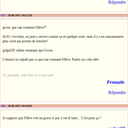
Répondre
#15
- 28-06-2015 10:22:16
gwen: que sait vraiment l'élève??
fix33: c'est bien, on peut y arriver comme ça en quelque sorte, mais il y a un raisonnement
plus court qui permet de trancher!
golgot59: même remarque que Gwen
L'énoncé ne stipule pas ce que sait vraiment l'élève. Partez sur cette idée
Un promath- actif dans un forum actif
Promath-
Répondre
#16
- 28-06-2015 10:34:05
Je suppose que l'élève voit un gosse et pas 2 sur le banc... C'est pour ça ?