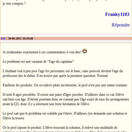
je rien compris ?
Franky1103
Répondre
#24
- 30-06-2015 16:59:48
Je m'attendais exactement à ces commentaires à vrai dire!
Le probleme est une variante de "l'age du capitaine"
L'etudiant voit à peu pres l'age fes personnes sur le banc, sans pouvoir deviner l'age du
professeur des le debut. Il ne trouve pas après la premiere question. Normal.
Etudions les produits. On en enleve plein incoherents, le prof n'est pas une statue romaine.
Il reste 8 ages possibles. Il existe une paire d'âges proches. D'ailleurs dans ce cas l'élève
sait bien son âge. Il hésite pourtant donc ne connait pas l'âge exact de tous les protagonistes
avant la Q3, donc il y a sûrement une forte hésitation de l'élève
Le prof sait que le problème est soluble par l'eleve. D'ailleurs j'en demande une solution et
l'élève la trouve
Or le prof rajoute le produit. L'élève trouvant la solution, il enlevé une multitude de