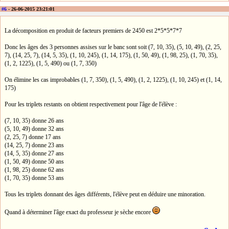
#6
- 26-06-2015 23:21:01
La décomposition en produit de facteurs premiers de 2450 est 2*5*5*7*7
Donc les âges des 3 personnes assises sur le banc sont soit (7, 10, 35), (5, 10, 49), (2, 25,
7), (14, 25, 7), (14, 5, 35), (1, 10, 245), (1, 14, 175), (1, 50, 49), (1, 98, 25), (1, 70, 35),
(1, 2, 1225), (1, 5, 490) ou (1, 7, 350)
On élimine les cas improbables (1, 7, 350), (1, 5, 490), (1, 2, 1225), (1, 10, 245) et (1, 14,
175)
Pour les triplets restants on obtient respectivement pour l'âge de l'élève :
(7, 10, 35) donne 26 ans
(5, 10, 49) donne 32 ans
(2, 25, 7) donne 17 ans
(14, 25, 7) donne 23 ans
(14, 5, 35) donne 27 ans
(1, 50, 49) donne 50 ans
(1, 98, 25) donne 62 ans
(1, 70, 35) donne 53 ans
Tous les triplets donnant des âges différents, l'élève peut en déduire une minoration.
Quand à déterminer l'âge exact du professeur je sèche encore