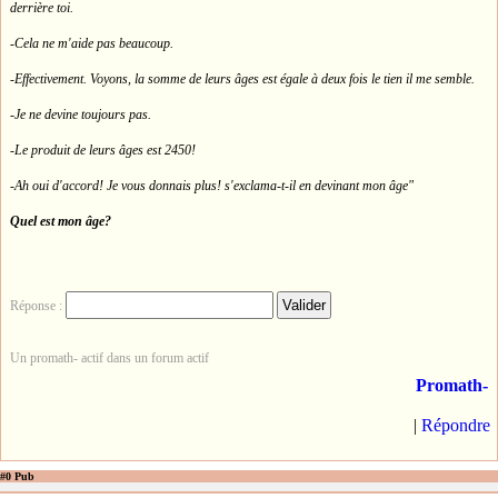
derrière toi.
-Cela ne m'aide pas beaucoup.
-Effectivement. Voyons, la somme de leurs âges est égale à deux fois le tien il me semble.
-Je ne devine toujours pas.
-Le produit de leurs âges est 2450!
-Ah oui d'accord! Je vous donnais plus! s'exclama-t-il en devinant mon âge"
Quel est mon âge?
Réponse :
Un promath- actif dans un forum actif
Promath-
|
Répondre
#0 Pub