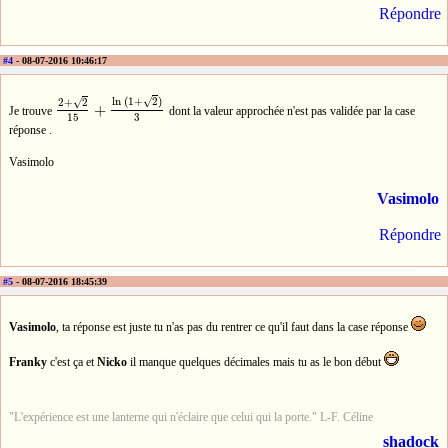
Répondre
#4
- 08-07-2016 10:46:17
√
ln
(
1
+
2
)
√
2
+
2
+
Je trouve
dont la valeur approchée n'est pas validée par la case
2
+
2
15
+
ln
(
1
+
2
)
3
15
3
réponse .
Vasimolo
Vasimolo
Répondre
#5
- 08-07-2016 18:45:39
Vasimolo
, ta réponse est juste tu n'as pas du rentrer ce qu'il faut dans la case réponse
Franky
c'est ça et
Nicko
il manque quelques décimales mais tu as le bon début
"L'expérience est une lanterne qui n'éclaire que celui qui la porte." L-F. Céline
shadock