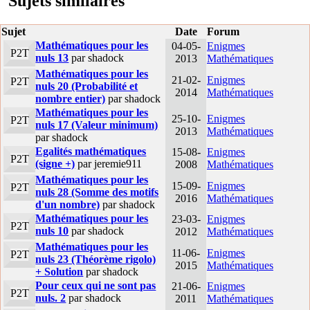
Sujets similaires
Sujet
Date
Forum
Mathématiques pour les
04-05-
Enigmes
P2T
nuls 13
par shadock
2013
Mathématiques
Mathématiques pour les
21-02-
Enigmes
P2T
nuls 20 (Probabilité et
2014
Mathématiques
nombre entier)
par shadock
Mathématiques pour les
25-10-
Enigmes
P2T
nuls 17 (Valeur minimum)
2013
Mathématiques
par shadock
Egalités mathématiques
15-08-
Enigmes
P2T
(signe +)
par jeremie911
2008
Mathématiques
Mathématiques pour les
15-09-
Enigmes
P2T
nuls 28 (Somme des motifs
2016
Mathématiques
d'un nombre)
par shadock
Mathématiques pour les
23-03-
Enigmes
P2T
nuls 10
par shadock
2012
Mathématiques
Mathématiques pour les
11-06-
Enigmes
P2T
nuls 23 (Théorème rigolo)
2015
Mathématiques
+ Solution
par shadock
Pour ceux qui ne sont pas
21-06-
Enigmes
P2T
nuls. 2
par shadock
2011
Mathématiques