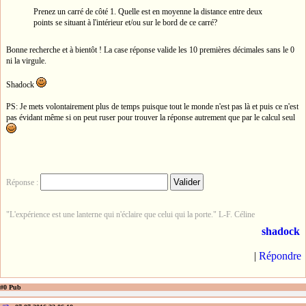
Prenez un carré de côté 1. Quelle est en moyenne la distance entre deux
points se situant à l'intérieur et/ou sur le bord de ce carré?
Bonne recherche et à bientôt ! La case réponse valide les 10 premières décimales sans le 0
ni la virgule.
Shadock
PS: Je mets volontairement plus de temps puisque tout le monde n'est pas là et puis ce n'est
pas évidant même si on peut ruser pour trouver la réponse autrement que par le calcul seul
Réponse :
"L'expérience est une lanterne qui n'éclaire que celui qui la porte." L-F. Céline
shadock
|
Répondre
#0 Pub