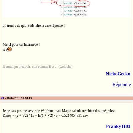
on trouve de quoi satisfaire la case réponse !
Merci pour cet intermède !
A+
Il aurait pu pleuvoir, con comme il est ! (Coluche)
NickoGecko
Répondre
#3
- 08-07-2016 10:18:13
Je ne sais pas me servir de Wolfram, mais Maple calcule très bien des intégrales:
Dmoy = (2 + V2) / 15 + ln(1 + V2) / 3 = 0,5214054331 env.
Franky1103