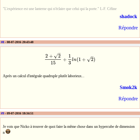
"L'expérience est une lanterne qui n'éclaire que celui qui la porte." L-F. Céline
shadock
Répondre
#8
- 08-07-2016 20:43:48
–
√
2
+
2
1
–
√
+
(
1
+
2
)
l
n
2
+
2
15
+
1
3
l
n
(
1
+
2
)
15
3
Après un calcul d'intégrale quadruple plutôt laborieux...
Smok2k
Répondre
#9
- 09-07-2016 18:34:51
Je vois que Nicko à trouver de quoi faire la même chose dans un hypercube de dimension
n