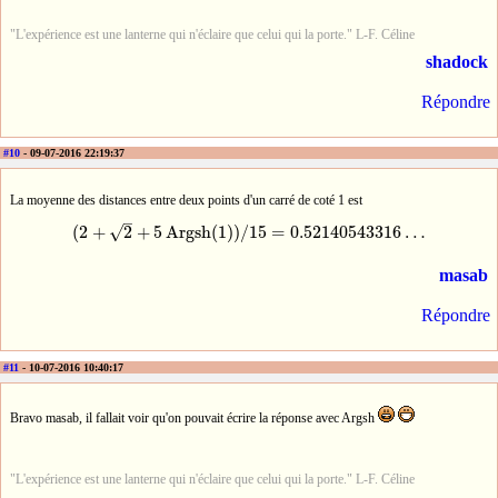
"L'expérience est une lanterne qui n'éclaire que celui qui la porte." L-F. Céline
shadock
Répondre
#10
- 09-07-2016 22:19:37
La moyenne des distances entre deux points d'un carré de coté 1 est
–
√
(
2
+
2
+
5
A
r
g
s
h
(
1
)
)
/
15
=
0.52140543316
…
(
2
+
2
+
5
A
r
g
s
h
(
1
)
)
/
15
=
0.52140543316
…
masab
Répondre
#11
- 10-07-2016 10:40:17
Bravo masab, il fallait voir qu'on pouvait écrire la réponse avec Argsh
"L'expérience est une lanterne qui n'éclaire que celui qui la porte." L-F. Céline