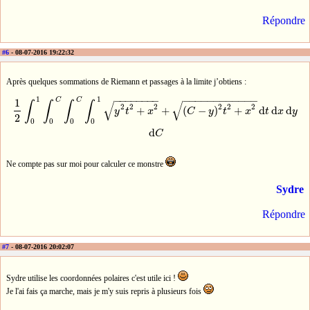
Répondre
#6
- 08-07-2016 19:22:32
Après quelques sommations de Riemann et passages à la limite j’obtiens :
−
−
−
−
−
−
−
−
−
−
−
−
−
−
−
−
−
−
−
−
1
1
C
C
1
2
∫
0
1
∫
0
C
∫
0
C
∫
0
1
y
2
t
2
+
x
2
+
(
C
−
y
)
2
t
2
+
x
2
d
t
d
x
d
y
d
C
1
√
√
∫
∫
∫
∫
2
2
2
2
2
2
+
+
(
−
)
+
d
d
d
y
t
x
C
y
t
x
t
x
y
2
0
0
0
0
d
C
Ne compte pas sur moi pour calculer ce monstre
Sydre
Répondre
#7
- 08-07-2016 20:02:07
Sydre utilise les coordonnées polaires c'est utile ici !
Je l'ai fais ça marche, mais je m'y suis repris à plusieurs fois